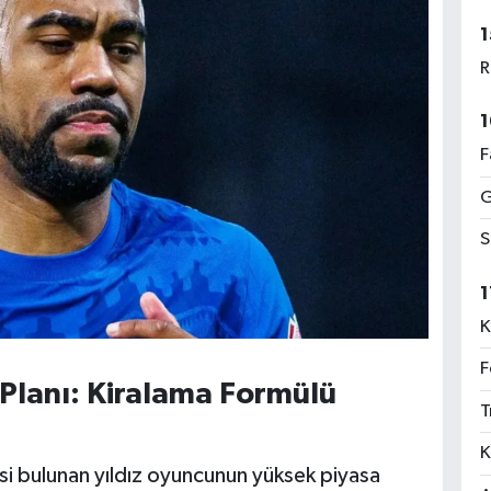
1
R
1
F
G
S
1
K
F
lanı: Kiralama Formülü
T
K
esi bulunan yıldız oyuncunun yüksek piyasa