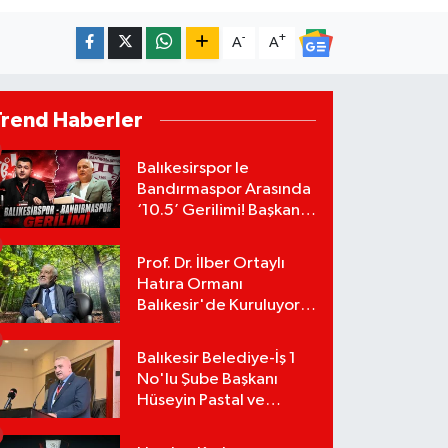
-
+
A
A
Trend Haberler
Balıkesirspor le
Bandırmaspor Arasında
‘10.5’ Gerilimi! Başkan
Mert Alper Acar’dan
Murat Karakoyun'a Sert
Prof. Dr. İlber Ortaylı
Tepki!
Hatıra Ormanı
Balıkesir'de Kuruluyor!
TEMA Vakfı Fidan
Bağışlarını Başlattı!
Balıkesir Belediye-İş 1
No'lu Şube Başkanı
Hüseyin Pastal ve
Yönetimi İstifa Ederek
ÇAĞDAŞ-SEN'e Geçti