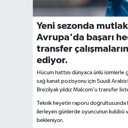
İvrindi
Yeni sezonda mutlak
KENT GÜNDEMİ
Avrupa'da başarı he
Kepsut
transfer çalışmaları
KÜLTÜR-SANAT
ediyor.
MAGAZİN
Hücum hattını dünyaca ünlü isimlerle g
sağ kanat pozisyonu için Suudi Arabist
MANŞET
Brezilyalı yıldız Malcom'u transfer list
Manyas
Teknik heyetin raporu doğrultusunda
ilerleyen günlerde oyuncunun kulübü v
OLAY
bekleniyor.