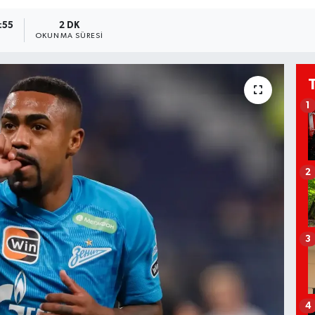
:55
2 DK
OKUNMA SÜRESI
1
2
3
4