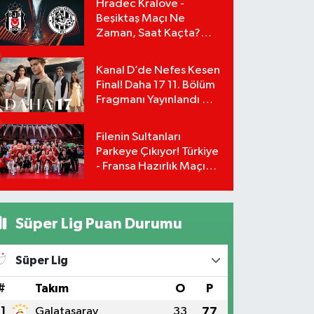
Hradec Kralove -
Beşiktaş Maçı Ne
Zaman, Saat Kaçta?
UEFA Avrupa Ligi 3. Ön
Eleme Turu Yayın
Kanal D’de Nefes Kesen
Detayları!
Final! Daha 17 11. Bölüm
Fragmanı Yayınlandı Mı?
Leyla ve Aras İçin Yolun
Sonu Mu?
Filenin Sultanları
Parkeye Çıkıyor! Türkiye
- Fransa Hazırlık Maçı
Ne Zaman, Saat Kaçta?
Hangi Kanalda?
Süper Lig Puan Durumu
Süper Lig
#
Takım
O
P
1
Galatasaray
33
77