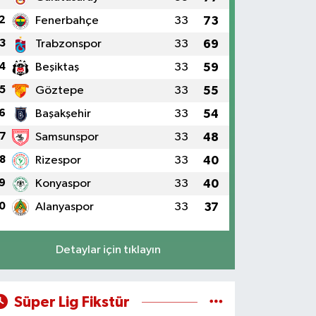
2
Fenerbahçe
33
73
3
Trabzonspor
33
69
4
Beşiktaş
33
59
5
Göztepe
33
55
6
Başakşehir
33
54
7
Samsunspor
33
48
8
Rizespor
33
40
9
Konyaspor
33
40
0
Alanyaspor
33
37
Detaylar için tıklayın
Süper Lig Fikstür