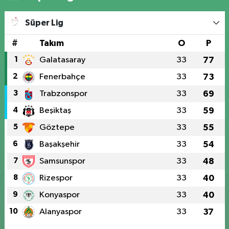
Süper Lig
#
Takım
O
P
1
Galatasaray
33
77
2
Fenerbahçe
33
73
3
Trabzonspor
33
69
4
Beşiktaş
33
59
5
Göztepe
33
55
6
Başakşehir
33
54
7
Samsunspor
33
48
8
Rizespor
33
40
9
Konyaspor
33
40
10
Alanyaspor
33
37