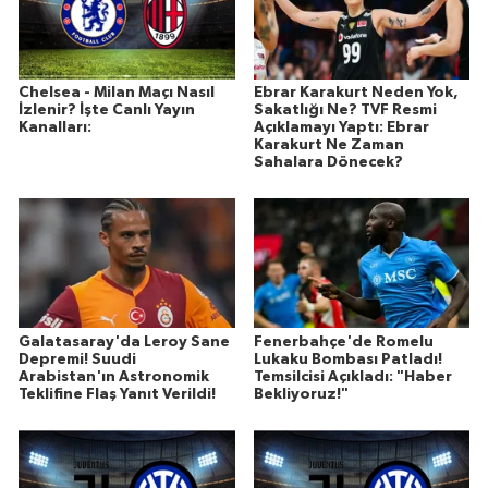
Chelsea - Milan Maçı Nasıl
Ebrar Karakurt Neden Yok,
İzlenir? İşte Canlı Yayın
Sakatlığı Ne? TVF Resmi
Kanalları:
Açıklamayı Yaptı: Ebrar
Karakurt Ne Zaman
Sahalara Dönecek?
Galatasaray'da Leroy Sane
Fenerbahçe'de Romelu
Depremi! Suudi
Lukaku Bombası Patladı!
Arabistan'ın Astronomik
Temsilcisi Açıkladı: "Haber
Teklifine Flaş Yanıt Verildi!
Bekliyoruz!"