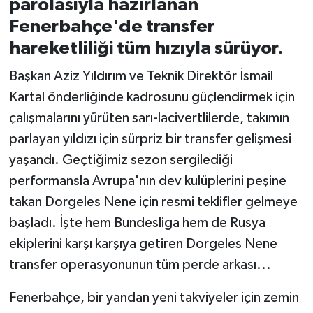
parolasıyla hazırlanan
Fenerbahçe'de transfer
İvrindi
hareketliliği tüm hızıyla sürüyor.
KENT GÜNDEMİ
Başkan Aziz Yıldırım ve Teknik Direktör İsmail
Kartal önderliğinde kadrosunu güçlendirmek için
Kepsut
çalışmalarını yürüten sarı-lacivertlilerde, takımın
parlayan yıldızı için sürpriz bir transfer gelişmesi
KÜLTÜR-SANAT
yaşandı. Geçtiğimiz sezon sergilediği
MAGAZİN
performansla Avrupa'nın dev kulüplerini peşine
takan Dorgeles Nene için resmi teklifler gelmeye
MANŞET
başladı. İşte hem Bundesliga hem de Rusya
ekiplerini karşı karşıya getiren Dorgeles Nene
Manyas
transfer operasyonunun tüm perde arkası...
OLAY
Fenerbahçe, bir yandan yeni takviyeler için zemin