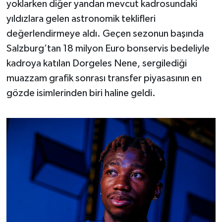
yoklarken diğer yandan mevcut kadrosundaki
OTOMOTİV
yıldızlara gelen astronomik teklifleri
Resmi İlanlar
değerlendirmeye aldı. Geçen sezonun başında
Salzburg’tan 18 milyon Euro bonservis bedeliyle
SAĞLIK
kadroya katılan Dorgeles Nene, sergilediği
muazzam grafik sonrası transfer piyasasının en
Savaştepe
gözde isimlerinden biri haline geldi.
SEYAHAT
SİYASET
Sındırgı
SPOR
SÜRMANŞET