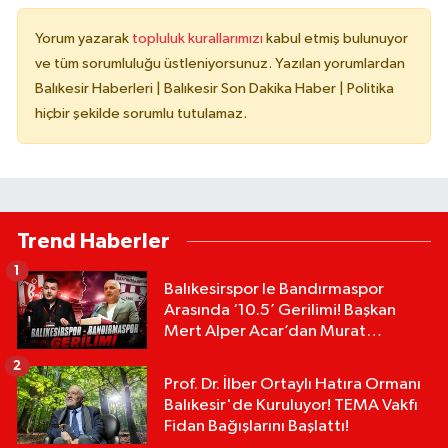
Yorum yazarak
topluluk kurallarımızı
kabul etmiş bulunuyor
ve tüm sorumluluğu üstleniyorsunuz. Yazılan yorumlardan
Balıkesir Haberleri | Balıkesir Son Dakika Haber | Politika
hiçbir şekilde sorumlu tutulamaz.
Trend Haberler
1
Balıkesirspor le Bandırmaspor
Arasında ‘10.5’ Gerilimi! Başkan
Mert Alper Acar’dan Murat
Karakoyun'a Sert Tepki!
2
Prof. Dr. İlber Ortaylı Hatıra Ormanı
Balıkesir'de Kuruluyor! TEMA Vakfı
Fidan Bağışlarını Başlattı!