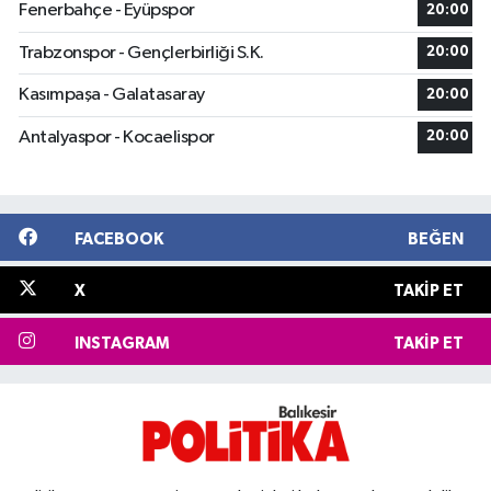
Fenerbahçe - Eyüpspor
20:00
Trabzonspor - Gençlerbirliği S.K.
20:00
Kasımpaşa - Galatasaray
20:00
Antalyaspor - Kocaelispor
20:00
FACEBOOK
BEĞEN
X
TAKIP ET
INSTAGRAM
TAKIP ET