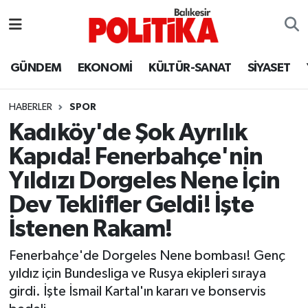
ASTROLOJİ
Balıkesir Nöbetçi Eczaneler
GÜNDEM
EKONOMİ
KÜLTÜR-SANAT
SİYASET
Ayvalık
Balıkesir Hava Durumu
HABERLER
SPOR
Balya
Balıkesir Namaz Vakitleri
Kadıköy'de Şok Ayrılık
Kapıda! Fenerbahçe'nin
Bandırma
Balıkesir Trafik Yoğunluk Haritası
Yıldızı Dorgeles Nene İçin
Bigadiç
Süper Lig Puan Durumu ve Fikstür
Dev Teklifler Geldi! İşte
İstenen Rakam!
BİYOGRAFİLER
Tüm Manşetler
Fenerbahçe'de Dorgeles Nene bombası! Genç
Burhaniye
Son Dakika Haberleri
yıldız için Bundesliga ve Rusya ekipleri sıraya
girdi. İşte İsmail Kartal'ın kararı ve bonservis
ÇEVRE
Haber Arşivi