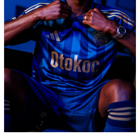
Susurluk
TARİHTE BUGÜN
TEKNOLOJİ
Trend
TÜRKİYE
VİZYONDAKİLER
YAŞAM