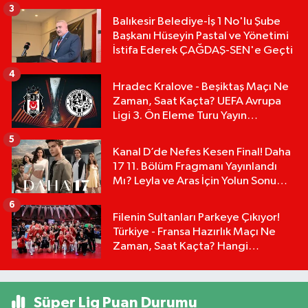
3
Balıkesir Belediye-İş 1 No'lu Şube
Başkanı Hüseyin Pastal ve Yönetimi
İstifa Ederek ÇAĞDAŞ-SEN'e Geçti
4
Hradec Kralove - Beşiktaş Maçı Ne
Zaman, Saat Kaçta? UEFA Avrupa
Ligi 3. Ön Eleme Turu Yayın
Detayları!
5
Kanal D’de Nefes Kesen Final! Daha
17 11. Bölüm Fragmanı Yayınlandı
Mı? Leyla ve Aras İçin Yolun Sonu
Mu?
6
Filenin Sultanları Parkeye Çıkıyor!
Türkiye - Fransa Hazırlık Maçı Ne
Zaman, Saat Kaçta? Hangi
Kanalda?
Süper Lig Puan Durumu