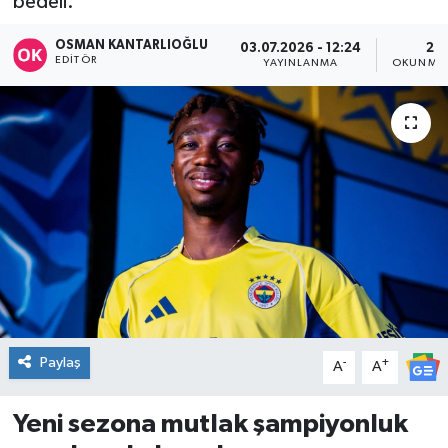
bedeli.
DÜNYA
OSMAN KANTARLIOĞLU
03.07.2026 - 12:24
2 D
EDITÖR
YAYINLANMA
OKUNMA 
Dursunbey
Edremit
EĞİTİM
EKONOMİ
Erdek
Gömeç
Paylaş
-
+
A
A
Gönen
Yeni sezona mutlak şampiyonluk
Havran