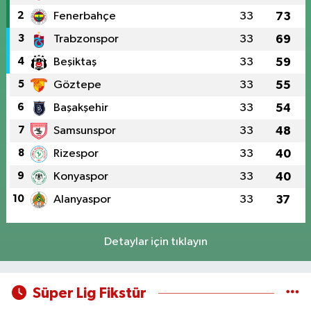
2
Fenerbahçe
33
73
3
Trabzonspor
33
69
4
Beşiktaş
33
59
5
Göztepe
33
55
6
Başakşehir
33
54
7
Samsunspor
33
48
8
Rizespor
33
40
9
Konyaspor
33
40
10
Alanyaspor
33
37
Detaylar için tıklayın
Süper Lig Fikstür