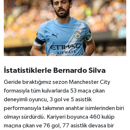
Susurluk
TARİHTE BUGÜN
TEKNOLOJİ
Trend
TÜRKİYE
İstatistiklerle Bernardo Silva
VİZYONDAKİLER
Geride bıraktığımız sezon Manchester City
formasıyla tüm kulvarlarda 53 maça çıkan
YAŞAM
deneyimli oyuncu, 3 gol ve 5 asistlik
performansıyla takımının anahtar isimlerinden biri
olmayı sürdürdü. Kariyeri boyunca 460 kulüp
maçına çıkan ve 76 gol, 77 asistlik devasa bir