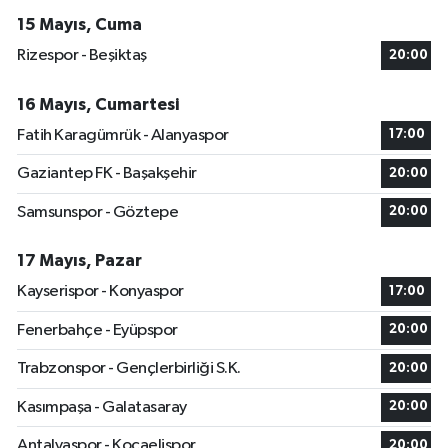
15 Mayıs, Cuma
Rizespor - Beşiktaş
20:00
16 Mayıs, Cumartesi
Fatih Karagümrük - Alanyaspor
17:00
Gaziantep FK - Başakşehir
20:00
Samsunspor - Göztepe
20:00
17 Mayıs, Pazar
Kayserispor - Konyaspor
17:00
Fenerbahçe - Eyüpspor
20:00
Trabzonspor - Gençlerbirliği S.K.
20:00
Kasımpaşa - Galatasaray
20:00
Antalyaspor - Kocaelispor
20:00