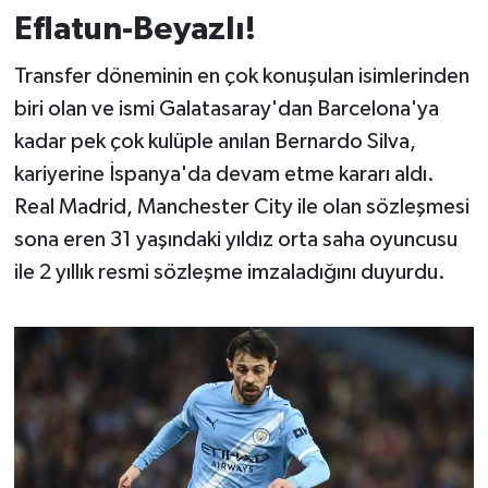
Eflatun-Beyazlı!
İvrindi
Transfer döneminin en çok konuşulan isimlerinden
KENT GÜNDEMİ
biri olan ve ismi Galatasaray'dan Barcelona'ya
kadar pek çok kulüple anılan Bernardo Silva,
Kepsut
kariyerine İspanya'da devam etme kararı aldı.
Real Madrid, Manchester City ile olan sözleşmesi
KÜLTÜR-SANAT
sona eren 31 yaşındaki yıldız orta saha oyuncusu
ile 2 yıllık resmi sözleşme imzaladığını duyurdu.
MAGAZİN
MANŞET
Manyas
OLAY