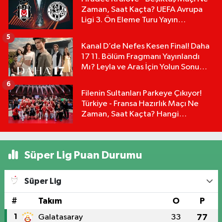
Zaman, Saat Kaçta? UEFA Avrupa
Ligi 3. Ön Eleme Turu Yayın
Detayları!
5
Kanal D’de Nefes Kesen Final! Daha
17 11. Bölüm Fragmanı Yayınlandı
Mı? Leyla ve Aras İçin Yolun Sonu
Mu?
6
Filenin Sultanları Parkeye Çıkıyor!
Türkiye - Fransa Hazırlık Maçı Ne
Zaman, Saat Kaçta? Hangi
Kanalda?
Süper Lig Puan Durumu
Süper Lig
#
Takım
O
P
1
Galatasaray
33
77