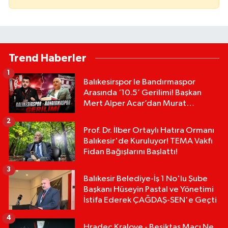
Trend Haberler
1
Balıkesirspor le Bandırmaspor
Arasında ‘10.5’ Gerilimi! Başkan
Mert Alper Acar’dan Murat
Karakoyun'a Sert Tepki!
2
Prof. Dr. İlber Ortaylı Hatıra Ormanı
Balıkesir'de Kuruluyor! TEMA Vakfı
Fidan Bağışlarını Başlattı!
3
Balıkesir Belediye-İş 1 No'lu Şube
Başkanı Hüseyin Pastal ve Yönetimi
İstifa Ederek ÇAĞDAŞ-SEN'e Geçti
4
Hradec Kralove - Beşiktaş Maçı Ne