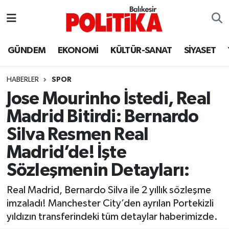
ASTROLOJİ
Balıkesir Nöbetçi Eczaneler
GÜNDEM
EKONOMİ
KÜLTÜR-SANAT
SİYASET
Ayvalık
Balıkesir Hava Durumu
HABERLER
SPOR
Balya
Balıkesir Namaz Vakitleri
Jose Mourinho İstedi, Real
Madrid Bitirdi: Bernardo
Bandırma
Balıkesir Trafik Yoğunluk Haritası
Silva Resmen Real
Bigadiç
Süper Lig Puan Durumu ve Fikstür
Madrid’de! İşte
Sözleşmenin Detayları:
BİYOGRAFİLER
Tüm Manşetler
Real Madrid, Bernardo Silva ile 2 yıllık sözleşme
Burhaniye
Son Dakika Haberleri
imzaladı! Manchester City’den ayrılan Portekizli
yıldızın transferindeki tüm detaylar haberimizde.
ÇEVRE
Haber Arşivi