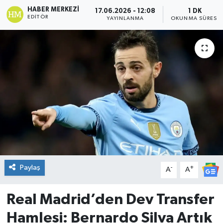
HABER MERKEZI
17.06.2026 - 12:08
1 DK
DÜNYA
EDITÖR
YAYINLANMA
OKUNMA SÜRESI
Dursunbey
Edremit
EĞİTİM
EKONOMİ
Erdek
Paylaş
-
+
Gömeç
A
A
Gönen
Real Madrid’den Dev Transfer
Hamlesi: Bernardo Silva Artık
Havran