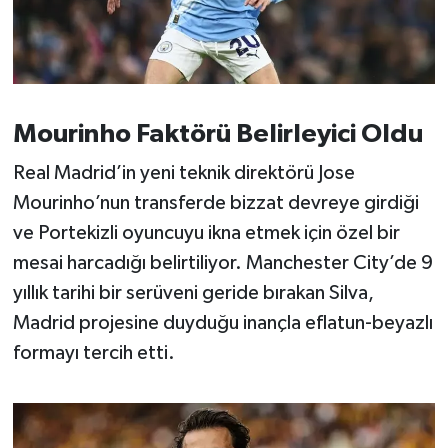
OTOMOTİV
Resmi İlanlar
SAĞLIK
Mourinho Faktörü Belirleyici Oldu
Savaştepe
Real Madrid’in yeni teknik direktörü Jose
Mourinho’nun transferde bizzat devreye girdiği
SEYAHAT
ve Portekizli oyuncuyu ikna etmek için özel bir
SİYASET
mesai harcadığı belirtiliyor. Manchester City’de 9
yıllık tarihi bir serüveni geride bırakan Silva,
Sındırgı
Madrid projesine duyduğu inançla eflatun-beyazlı
formayı tercih etti.
SPOR
SÜRMANŞET