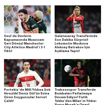
Seul'de Devlerin
Galatasaray Transferinde
Kapışmasında Muazzam
Son Dakika Sürprizi!
Geri Dönüş! Manchester
Lokomotiv Moskova
City Atletico Madrid'i 3-1
Aleksey Batrakov İçin
Yıktı!
Açıklama Yaptı!
Portekiz'de Milli Yıldıza Şok
Trabzonspor Transferde
Hırsızlık! Deniz Gül’ün Evine
Bombaları Patlatmaya
Giren Soyguncular Servet
Devam Ediyor! Fatih
Çaldı!
Tekke’den Milan’ın Yıldızı
Yunus Musah’a Onay!