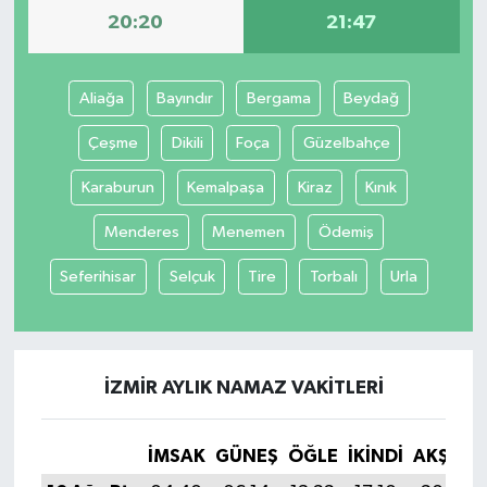
20:20
21:47
İvrindi
Aliağa
Bayındır
Bergama
Beydağ
KENT GÜNDEMİ
Çeşme
Dikili
Foça
Güzelbahçe
Kepsut
Karaburun
Kemalpaşa
Kiraz
Kınık
KÜLTÜR-SANAT
Menderes
Menemen
Ödemiş
MAGAZİN
Seferihisar
Selçuk
Tire
Torbalı
Urla
MANŞET
Manyas
İZMIR AYLIK NAMAZ VAKITLERI
OLAY
İMSAK
GÜNEŞ
ÖĞLE
İKINDI
AKŞAM