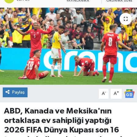
YAYINLANMA
OKUNMA SÜRESI
DÜNYA
Dursunbey
Edremit
EĞİTİM
EKONOMİ
Erdek
Paylaş
-
+
A
A
Gömeç
ABD, Kanada ve Meksika'nın
ortaklaşa ev sahipliği yaptığı
Gönen
2026 FIFA Dünya Kupası son 16
Havran