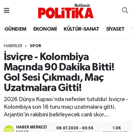
ASTROLOJİ
Balıkesir Nöbetçi Eczaneler
GÜNDEM
EKONOMİ
KÜLTÜR-SANAT
SİYASET
Ayvalık
Balıkesir Hava Durumu
HABERLER
SPOR
Balya
Balıkesir Namaz Vakitleri
İsviçre - Kolombiya
Maçında 90 Dakika Bitti!
Bandırma
Balıkesir Trafik Yoğunluk Haritası
Gol Sesi Çıkmadı, Maç
Bigadiç
Süper Lig Puan Durumu ve Fikstür
Uzatmalara Gitti!
BİYOGRAFİLER
Tüm Manşetler
2026 Dünya Kupası'nda nefesler tutuldu! İsviçre -
Kolombiya son 16 turu maçı uzatmalara gitti.
Burhaniye
Son Dakika Haberleri
Arjantin'in rakibini belirleyecek canlı skor…
ÇEVRE
Haber Arşivi
HABER MERKEZI
08.07.2026 - 00:56
1 DK
EDITÖR