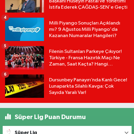
Başkanı Hüseyin Pastal ve Yönetimi
İstifa Ederek ÇAĞDAŞ-SEN'e Geçti
4
Milli Piyango Sonuçları Açıklandı
mı? 9 Ağustos Milli Piyango'da
Kazanan Numaralar Hangileri?
5
Filenin Sultanları Parkeye Çıkıyor!
Türkiye - Fransa Hazırlık Maçı Ne
Zaman, Saat Kaçta? Hangi
Kanalda?
6
Dursunbey Panayırı’nda Kanlı Gece!
Lunaparkta Silahlı Kavga: Çok
Sayıda Yaralı Var!
Süper Lig Puan Durumu
Süper Lig