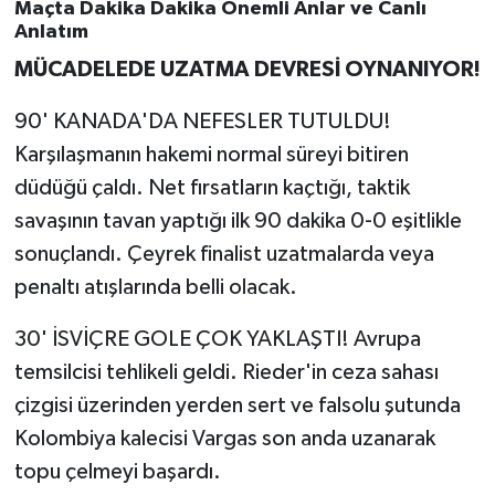
OTOMOTİV
Maçta Dakika Dakika Önemli Anlar ve Canlı
Anlatım
Resmi İlanlar
MÜCADELEDE UZATMA DEVRESİ OYNANIYOR!
SAĞLIK
90' KANADA'DA NEFESLER TUTULDU!
Karşılaşmanın hakemi normal süreyi bitiren
Savaştepe
düdüğü çaldı. Net fırsatların kaçtığı, taktik
savaşının tavan yaptığı ilk 90 dakika 0-0 eşitlikle
SEYAHAT
sonuçlandı. Çeyrek finalist uzatmalarda veya
penaltı atışlarında belli olacak.
SİYASET
30' İSVİÇRE GOLE ÇOK YAKLAŞTI! Avrupa
Sındırgı
temsilcisi tehlikeli geldi. Rieder'in ceza sahası
SPOR
çizgisi üzerinden yerden sert ve falsolu şutunda
Kolombiya kalecisi Vargas son anda uzanarak
SÜRMANŞET
topu çelmeyi başardı.