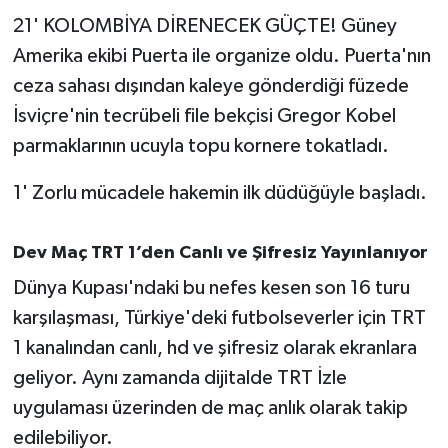
Susurluk
21' KOLOMBİYA DİRENECEK GÜÇTE! Güney
Amerika ekibi Puerta ile organize oldu. Puerta'nın
TARİHTE BUGÜN
ceza sahası dışından kaleye gönderdiği füzede
İsviçre'nin tecrübeli file bekçisi Gregor Kobel
TEKNOLOJİ
parmaklarının ucuyla topu kornere tokatladı.
Trend
1' Zorlu mücadele hakemin ilk düdüğüyle başladı.
TÜRKİYE
Dev Maç TRT 1’den Canlı ve Şifresiz Yayınlanıyor
VİZYONDAKİLER
Dünya Kupası'ndaki bu nefes kesen son 16 turu
karşılaşması, Türkiye'deki futbolseverler için TRT
YAŞAM
1 kanalından canlı, hd ve şifresiz olarak ekranlara
geliyor. Aynı zamanda dijitalde TRT İzle
uygulaması üzerinden de maç anlık olarak takip
edilebiliyor.