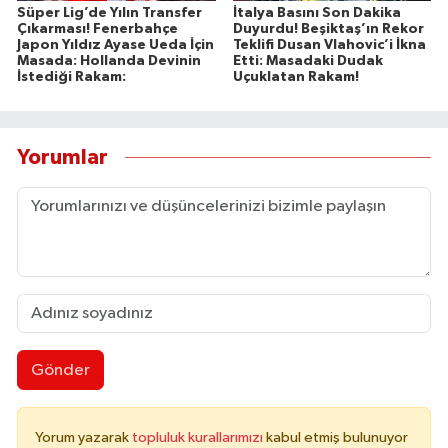
Süper Lig’de Yılın Transfer
İtalya Basını Son Dakika
Çıkarması! Fenerbahçe
Duyurdu! Beşiktaş’ın Rekor
Japon Yıldız Ayase Ueda İçin
Teklifi Dusan Vlahovic’i İkna
Masada: Hollanda Devinin
Etti: Masadaki Dudak
İstediği Rakam:
Uçuklatan Rakam!
Yorumlar
Gönder
Yorum yazarak
topluluk kurallarımızı
kabul etmiş bulunuyor