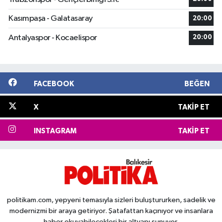
Kasımpaşa - Galatasaray
20:00
Antalyaspor - Kocaelispor
20:00
FACEBOOK
BEĞEN
X
TAKIP ET
INSTAGRAM
TAKIP ET
politikam.com, yepyeni temasıyla sizleri buluştururken, sadelik ve
modernizmi bir araya getiriyor. Şatafattan kaçınıyor ve insanlara
haber okuyabilecekleri bir altyapı sunuyor.