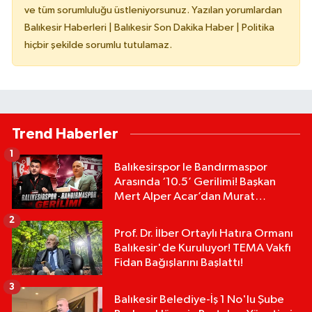
ve tüm sorumluluğu üstleniyorsunuz. Yazılan yorumlardan
Balıkesir Haberleri | Balıkesir Son Dakika Haber | Politika
hiçbir şekilde sorumlu tutulamaz.
Trend Haberler
1
Balıkesirspor le Bandırmaspor
Arasında ‘10.5’ Gerilimi! Başkan
Mert Alper Acar’dan Murat
Karakoyun'a Sert Tepki!
2
Prof. Dr. İlber Ortaylı Hatıra Ormanı
Balıkesir'de Kuruluyor! TEMA Vakfı
Fidan Bağışlarını Başlattı!
3
Balıkesir Belediye-İş 1 No'lu Şube