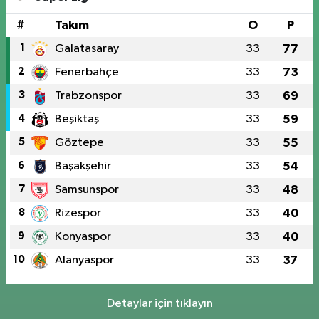
#
Takım
O
P
1
Galatasaray
33
77
2
Fenerbahçe
33
73
3
Trabzonspor
33
69
4
Beşiktaş
33
59
5
Göztepe
33
55
6
Başakşehir
33
54
7
Samsunspor
33
48
8
Rizespor
33
40
9
Konyaspor
33
40
10
Alanyaspor
33
37
Detaylar için tıklayın