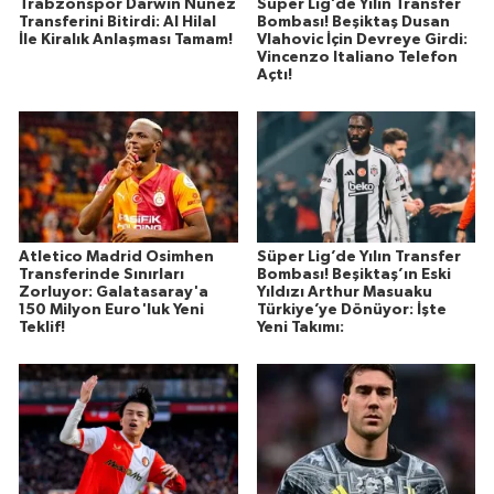
Trabzonspor Darwin Nunez
Süper Lig’de Yılın Transfer
Transferini Bitirdi: Al Hilal
Bombası! Beşiktaş Dusan
İle Kiralık Anlaşması Tamam!
Vlahovic İçin Devreye Girdi:
Vincenzo Italiano Telefon
Açtı!
Atletico Madrid Osimhen
Süper Lig’de Yılın Transfer
Transferinde Sınırları
Bombası! Beşiktaş’ın Eski
Zorluyor: Galatasaray'a
Yıldızı Arthur Masuaku
150 Milyon Euro'luk Yeni
Türkiye’ye Dönüyor: İşte
Teklif!
Yeni Takımı: