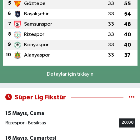
5
Göztepe
33
55
6
Başakşehir
33
54
7
Samsunspor
33
48
8
Rizespor
33
40
9
Konyaspor
33
40
10
Alanyaspor
33
37
Detaylar için tıklayın
Süper Lig Fikstür
15 Mayıs, Cuma
Rizespor - Beşiktaş
20:00
16 Mayıs, Cumartesi