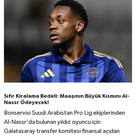
Susurluk
TARİHTE BUGÜN
TEKNOLOJİ
Trend
TÜRKİYE
VİZYONDAKİLER
Sıfır Kiralama Bedeli: Maaşının Büyük Kısmını Al-
YAŞAM
Nassr Ödeyecek!
Bonservisi Suudi Arabistan Pro Lig ekiplerinden
Al-Nassr'da bulunan yıldız oyuncu için
Galatasaray transfer komitesi finansal açıdan