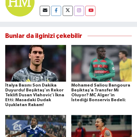
Bunlar da ilginizi çekebilir
İtalya Basını Son Dakika
Mohamed Saliou Bangoura
Duyurdu! Beşiktaş’ın Rekor
Beşiktaş’a Transfer Mi
Teklifi Dusan Vlahovic’i İkna
Oluyor? MC Alger'in
Etti: Masadaki Dudak
İstediği Bonservis Bedeli:
Uçuklatan Rakam!