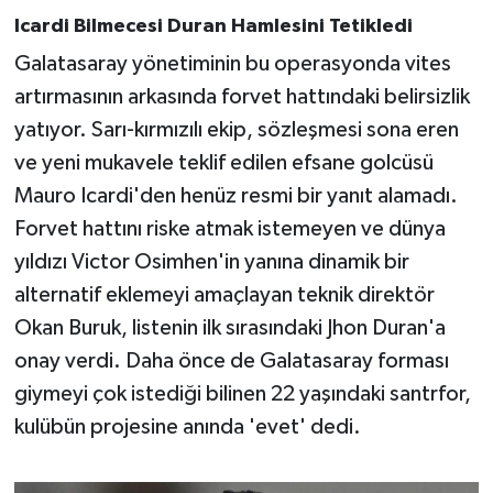
OTOMOTİV
Icardi Bilmecesi Duran Hamlesini Tetikledi
Galatasaray yönetiminin bu operasyonda vites
Resmi İlanlar
artırmasının arkasında forvet hattındaki belirsizlik
SAĞLIK
yatıyor. Sarı-kırmızılı ekip, sözleşmesi sona eren
ve yeni mukavele teklif edilen efsane golcüsü
Savaştepe
Mauro Icardi'den henüz resmi bir yanıt alamadı.
Forvet hattını riske atmak istemeyen ve dünya
SEYAHAT
yıldızı Victor Osimhen'in yanına dinamik bir
SİYASET
alternatif eklemeyi amaçlayan teknik direktör
Okan Buruk, listenin ilk sırasındaki Jhon Duran'a
Sındırgı
onay verdi. Daha önce de Galatasaray forması
giymeyi çok istediği bilinen 22 yaşındaki santrfor,
SPOR
kulübün projesine anında 'evet' dedi.
SÜRMANŞET