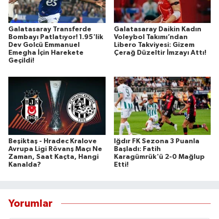
Galatasaray Transferde
Galatasaray Daikin Kadın
Bombayı Patlatıyor! 1.95'lik
Voleybol Takımı’ndan
Dev Golcü Emmanuel
Libero Takviyesi: Gizem
Emegha İçin Harekete
Çerağ Düzeltir İmzayı Attı!
Geçildi!
Beşiktaş - Hradec Kralove
Iğdır FK Sezona 3 Puanla
Avrupa Ligi Rövanş Maçı Ne
Başladı: Fatih
Zaman, Saat Kaçta, Hangi
Karagümrük'ü 2-0 Mağlup
Kanalda?
Etti!
Yorumlar