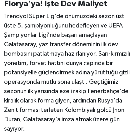
Florya'ya! İşte Dev Maliyet
İvrindi
Trendyol Süper Lig'de önümüzdeki sezon üst
üste 5. şampiyonluğunu hedefleyen ve UEFA
KENT GÜNDEMİ
Şampiyonlar Ligi'nde başarı amaçlayan
Galatasaray, yaz transfer döneminin ilk dev
Kepsut
bombasını patlatmaya hazırlanıyor. Sarı-kırmızılı
KÜLTÜR-SANAT
yönetim, forvet hattını dünya çapında bir
potansiyelle güçlendirmek adına yürüttüğü gizli
MAGAZİN
operasyonda mutlu sona ulaştı. Geçtiğimiz
sezonun ilk yarısında ezeli rakip Fenerbahçe'de
MANŞET
kiralık olarak forma giyen, ardından Rusya'da
Zenit forması terleten Kolombiyalı golcü Jhon
Manyas
Duran, Galatasaray'a imza atmak üzere gün
OLAY
sayıyor.