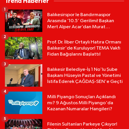
Trend Haberler
1
Balıkesirspor le Bandırmaspor
Arasında ‘10.5’ Gerilimi! Başkan
Mert Alper Acar’dan Murat
Karakoyun'a Sert Tepki!
2
Prof. Dr. İlber Ortaylı Hatıra Ormanı
Balıkesir'de Kuruluyor! TEMA Vakfı
Fidan Bağışlarını Başlattı!
3
Balıkesir Belediye-İş 1 No'lu Şube
Başkanı Hüseyin Pastal ve Yönetimi
İstifa Ederek ÇAĞDAŞ-SEN'e Geçti
4
Milli Piyango Sonuçları Açıklandı
mı? 9 Ağustos Milli Piyango'da
Kazanan Numaralar Hangileri?
5
Filenin Sultanları Parkeye Çıkıyor!