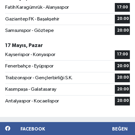
Fatih Karagümrük - Alanyaspor
17:00
Gaziantep FK - Başakşehir
20:00
Samsunspor - Göztepe
20:00
17 Mayıs, Pazar
Kayserispor - Konyaspor
17:00
Fenerbahçe - Eyüpspor
20:00
Trabzonspor - Gençlerbirliği S.K.
20:00
Kasımpaşa - Galatasaray
20:00
Antalyaspor - Kocaelispor
20:00
FACEBOOK
BEĞEN