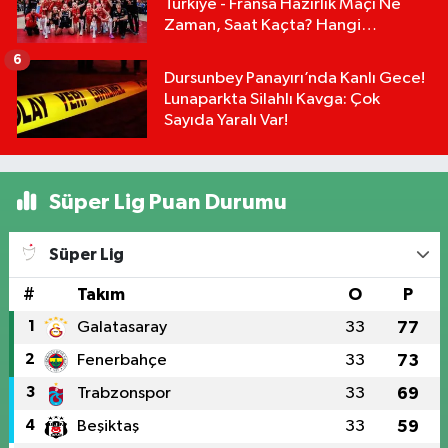
Türkiye - Fransa Hazırlık Maçı Ne
Zaman, Saat Kaçta? Hangi
Kanalda?
6
Dursunbey Panayırı’nda Kanlı Gece!
Lunaparkta Silahlı Kavga: Çok
Sayıda Yaralı Var!
Süper Lig Puan Durumu
Süper Lig
#
Takım
O
P
1
Galatasaray
33
77
2
Fenerbahçe
33
73
3
Trabzonspor
33
69
4
Beşiktaş
33
59