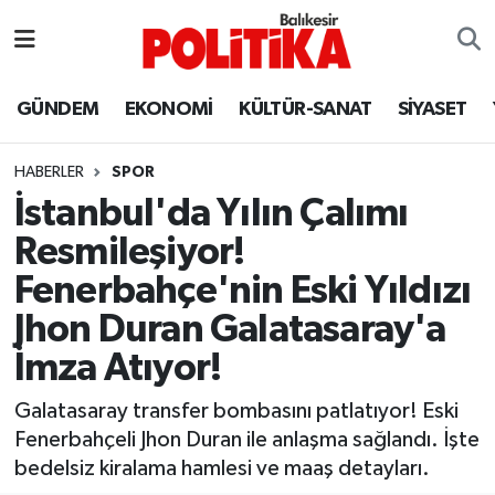
ASTROLOJİ
Balıkesir Nöbetçi Eczaneler
GÜNDEM
EKONOMİ
KÜLTÜR-SANAT
SİYASET
Ayvalık
Balıkesir Hava Durumu
HABERLER
SPOR
Balya
Balıkesir Namaz Vakitleri
İstanbul'da Yılın Çalımı
Resmileşiyor!
Bandırma
Balıkesir Trafik Yoğunluk Haritası
Fenerbahçe'nin Eski Yıldızı
Bigadiç
Süper Lig Puan Durumu ve Fikstür
Jhon Duran Galatasaray'a
İmza Atıyor!
BİYOGRAFİLER
Tüm Manşetler
Galatasaray transfer bombasını patlatıyor! Eski
Burhaniye
Son Dakika Haberleri
Fenerbahçeli Jhon Duran ile anlaşma sağlandı. İşte
bedelsiz kiralama hamlesi ve maaş detayları.
ÇEVRE
Haber Arşivi