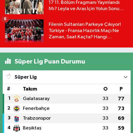
17 11. Bölüm Fragmanı Yayınlandı
Mı? Leyla ve Aras İçin Yolun Sonu
Mu?
6
Filenin Sultanları Parkeye Çıkıyor!
Türkiye - Fransa Hazırlık Maçı Ne
Zaman, Saat Kaçta? Hangi
Kanalda?
Süper Lig Puan Durumu
Süper Lig
#
Takım
O
P
1
Galatasaray
33
77
2
Fenerbahçe
33
73
3
Trabzonspor
33
69
4
Beşiktaş
33
59