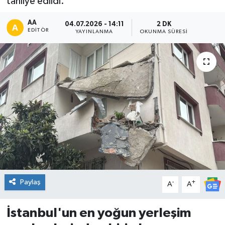
tahliye edildi.
DÜNYA
AA
04.07.2026 - 14:11
2 DK
EDITÖR
YAYINLANMA
OKUNMA SÜRESI
Dursunbey
Edremit
EĞİTİM
EKONOMİ
Erdek
Gömeç
Paylaş
-
+
A
A
Gönen
İstanbul'un en yoğun yerleşim
Havran