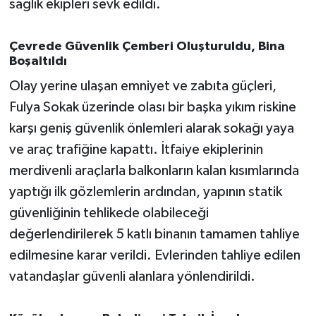
sağlık ekipleri sevk edildi.
Susurluk
Çevrede Güvenlik Çemberi Oluşturuldu, Bina
TARİHTE BUGÜN
Boşaltıldı
TEKNOLOJİ
Olay yerine ulaşan emniyet ve zabıta güçleri,
Fulya Sokak üzerinde olası bir başka yıkım riskine
Trend
karşı geniş güvenlik önlemleri alarak sokağı yaya
ve araç trafiğine kapattı. İtfaiye ekiplerinin
TÜRKİYE
merdivenli araçlarla balkonların kalan kısımlarında
yaptığı ilk gözlemlerin ardından, yapının statik
VİZYONDAKİLER
güvenliğinin tehlikede olabileceği
YAŞAM
değerlendirilerek 5 katlı binanın tamamen tahliye
edilmesine karar verildi. Evlerinden tahliye edilen
vatandaşlar güvenli alanlara yönlendirildi.