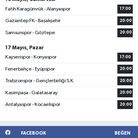
Fatih Karagümrük - Alanyaspor
17:00
Gaziantep FK - Başakşehir
20:00
Samsunspor - Göztepe
20:00
17 Mayıs, Pazar
Kayserispor - Konyaspor
17:00
Fenerbahçe - Eyüpspor
20:00
Trabzonspor - Gençlerbirliği S.K.
20:00
Kasımpaşa - Galatasaray
20:00
Antalyaspor - Kocaelispor
20:00
FACEBOOK
BEĞEN