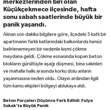
merkezlerinden biri olan
Küçükçekmece ilçesinde, hafta
İvrindi
sonu sabah saatlerinde büyük bir
panik yaşandı.
KENT GÜNDEMİ
Alınan son dakika bilgilere göre, ilçedeki 5 katlı bir
Kepsut
apartmanın farklı katlarındaki balkonlarda henüz
belirlenemeyen bir nedenle kısmi çökme
KÜLTÜR-SANAT
meydana geldi. Çökme esnasında kopan beton
MAGAZİN
blokların gürültüyle aşağı düşmesi, bina sakinleri
ve mahalle halkı arasında korku dolu anların
MANŞET
yaşanmasına neden oldu. Olayın ardından ilgili
tüm kamu ekipleri bölgeyi ablukaya aldı.
Manyas
OLAY
Beton Parçaları Düşünce Fark Edildi: Fulya
Sokak’ta Büyük Panik