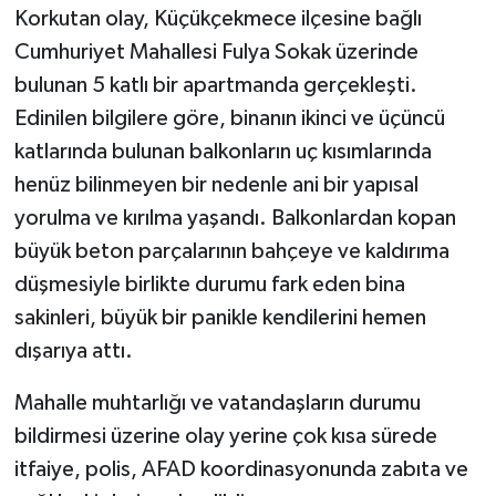
OTOMOTİV
Korkutan olay, Küçükçekmece ilçesine bağlı
Cumhuriyet Mahallesi Fulya Sokak üzerinde
Resmi İlanlar
bulunan 5 katlı bir apartmanda gerçekleşti.
Edinilen bilgilere göre, binanın ikinci ve üçüncü
SAĞLIK
katlarında bulunan balkonların uç kısımlarında
Savaştepe
henüz bilinmeyen bir nedenle ani bir yapısal
yorulma ve kırılma yaşandı. Balkonlardan kopan
SEYAHAT
büyük beton parçalarının bahçeye ve kaldırıma
düşmesiyle birlikte durumu fark eden bina
SİYASET
sakinleri, büyük bir panikle kendilerini hemen
Sındırgı
dışarıya attı.
Mahalle muhtarlığı ve vatandaşların durumu
SPOR
bildirmesi üzerine olay yerine çok kısa sürede
SÜRMANŞET
itfaiye, polis, AFAD koordinasyonunda zabıta ve