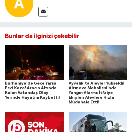
Bunlar da ilginizi çekebilir
Burhaniye’de Gece Yarısı
Ayvalık’ta Alevler Yükseldi!
Feci Kaza! Aracın Altında
Altınova Mahallesi’nde
Kalan Vatandaş Olay
Yangın Alarmı: İtfaiye
Yerinde Hayatını Kaybetti!
Ekipleri Alevlere Hızla
Müdahale Etti!