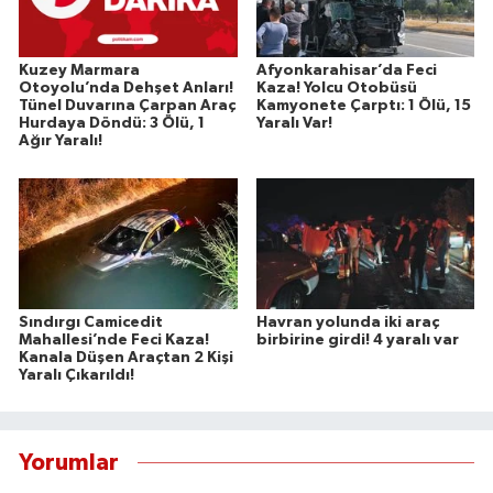
Kuzey Marmara
Afyonkarahisar’da Feci
Otoyolu’nda Dehşet Anları!
Kaza! Yolcu Otobüsü
Tünel Duvarına Çarpan Araç
Kamyonete Çarptı: 1 Ölü, 15
Hurdaya Döndü: 3 Ölü, 1
Yaralı Var!
Ağır Yaralı!
Sındırgı Camicedit
Havran yolunda iki araç
Mahallesi’nde Feci Kaza!
birbirine girdi! 4 yaralı var
Kanala Düşen Araçtan 2 Kişi
Yaralı Çıkarıldı!
Yorumlar