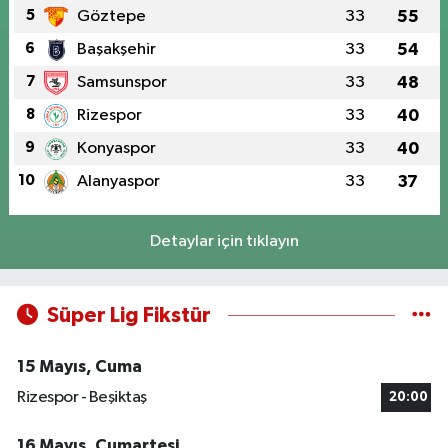
5
Göztepe
33
55
6
Başakşehir
33
54
7
Samsunspor
33
48
8
Rizespor
33
40
9
Konyaspor
33
40
10
Alanyaspor
33
37
Detaylar için tıklayın
Süper Lig Fikstür
15 Mayıs, Cuma
Rizespor - Beşiktaş
20:00
16 Mayıs, Cumartesi