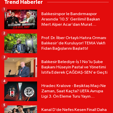
Trend Haberler
1
Balıkesirspor le Bandırmaspor
Arasında ‘10.5’ Gerilimi! Başkan
Mert Alper Acar’dan Murat
Karakoyun'a Sert Tepki!
2
Prof. Dr. İlber Ortaylı Hatıra Ormanı
Balıkesir'de Kuruluyor! TEMA Vakfı
Fidan Bağışlarını Başlattı!
3
Balıkesir Belediye-İş 1 No'lu Şube
Başkanı Hüseyin Pastal ve Yönetimi
İstifa Ederek ÇAĞDAŞ-SEN'e Geçti
4
Hradec Kralove - Beşiktaş Maçı Ne
Zaman, Saat Kaçta? UEFA Avrupa
Ligi 3. Ön Eleme Turu Yayın
Detayları!
5
Kanal D’de Nefes Kesen Final! Daha