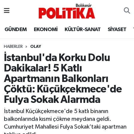
ASTROLOJİ
Balıkesir Nöbetçi Eczaneler
GÜNDEM
EKONOMİ
KÜLTÜR-SANAT
SİYASET
Ayvalık
Balıkesir Hava Durumu
HABERLER
OLAY
Balya
Balıkesir Namaz Vakitleri
İstanbul'da Korku Dolu
Dakikalar! 5 Katlı
Bandırma
Balıkesir Trafik Yoğunluk Haritası
Apartmanın Balkonları
Bigadiç
Süper Lig Puan Durumu ve Fikstür
Çöktü: Küçükçekmece'de
Fulya Sokak Alarmda
BİYOGRAFİLER
Tüm Manşetler
İstanbul Küçükçekmece'de 5 katlı binanın
Burhaniye
Son Dakika Haberleri
balkonlarında kısmi çökme meydana geldi.
Cumhuriyet Mahallesi Fulya Sokak'taki apartman
ÇEVRE
Haber Arşivi