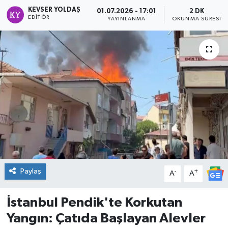
KEVSER YOLDAŞ
01.07.2026 - 17:01
2 DK
DÜNYA
EDITÖR
YAYINLANMA
OKUNMA SÜRESI
Dursunbey
Edremit
EĞİTİM
EKONOMİ
Erdek
Paylaş
-
+
Gömeç
A
A
Gönen
İstanbul Pendik'te Korkutan
Yangın: Çatıda Başlayan Alevler
Havran