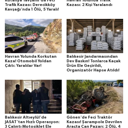
Kütahya Tavşanlı'da Feci
Havran Yolunda Trafik
Trafik Kazası: Derecikköy
Kazası: 2 Kişi Yaralandı
Kavşağı'nda 1 Ölü, 5 Yaralı!
Havran Yolunda Korkutan
Balıkesir Jandarmasından
Kaza! Otomobil Yoldan
Dev Baskın! Tonlarca Kaçak
Çıktı: Yaralılar Var!
Ürün Ele Geçirildi,
Organizatör Hapse Atıldı!
Balıkesir Altıeylül'de
Gönen'de Feci Traktör
JASAT'tan Hızlı Operasyon:
Kazası! Şarampole Devrilen
3 Çalıntı Motosiklet Ele
Araçta Can Pazarı: 2 Ölü, 4