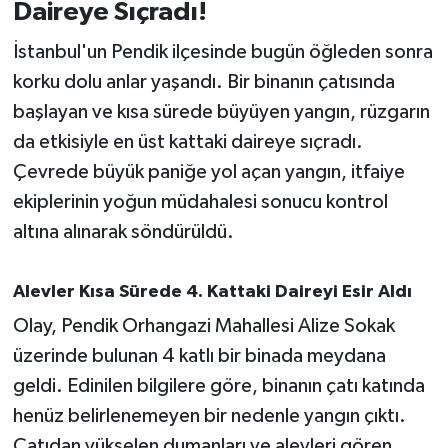
Daireye Sıçradı!
İvrindi
İstanbul'un Pendik ilçesinde bugün öğleden sonra
korku dolu anlar yaşandı. Bir binanın çatısında
KENT GÜNDEMİ
başlayan ve kısa sürede büyüyen yangın, rüzgarın
da etkisiyle en üst kattaki daireye sıçradı.
Kepsut
Çevrede büyük paniğe yol açan yangın, itfaiye
KÜLTÜR-SANAT
ekiplerinin yoğun müdahalesi sonucu kontrol
altına alınarak söndürüldü.
MAGAZİN
Alevler Kısa Sürede 4. Kattaki Daireyi Esir Aldı
MANŞET
Olay, Pendik Orhangazi Mahallesi Alize Sokak
Manyas
üzerinde bulunan 4 katlı bir binada meydana
geldi. Edinilen bilgilere göre, binanın çatı katında
OLAY
henüz belirlenemeyen bir nedenle yangın çıktı.
Çatıdan yükselen dumanları ve alevleri gören