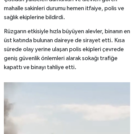
OTOMOTİV
mahalle sakinleri durumu hemen itfaiye, polis ve
sağlık ekiplerine bildirdi.
Resmi İlanlar
Rüzgarın etkisiyle hızla büyüyen alevler, binanın en
SAĞLIK
üst katında bulunan daireye de sirayet etti. Kısa
Savaştepe
sürede olay yerine ulaşan polis ekipleri çevrede
geniş güvenlik önlemleri alarak sokağı trafiğe
SEYAHAT
kapattı ve binayı tahliye etti.
SİYASET
Sındırgı
SPOR
SÜRMANŞET