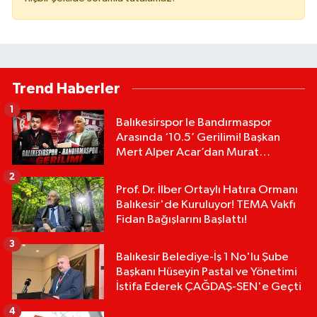
Trend Haberler
1
Balıkesirspor le Bandırmaspor
Arasında ‘10.5’ Gerilimi! Başkan
Mert Alper Acar’dan Murat
Karakoyun'a Sert Tepki!
2
Prof. Dr. İlber Ortaylı Hatıra Ormanı
Balıkesir'de Kuruluyor! TEMA Vakfı
Fidan Bağışlarını Başlattı!
3
Balıkesir Belediye-İş 1 No'lu Şube
Başkanı Hüseyin Pastal ve Yönetimi
İstifa Ederek ÇAĞDAŞ-SEN'e Geçti
4