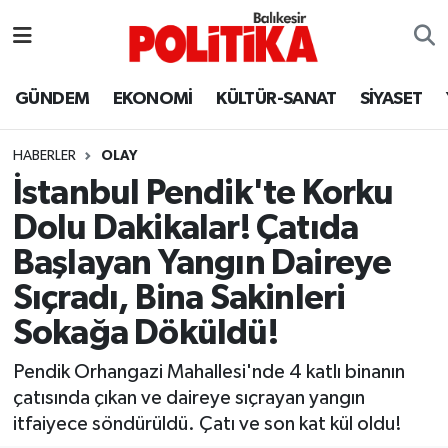
ASTROLOJİ
Balıkesir Nöbetçi Eczaneler
GÜNDEM
EKONOMİ
KÜLTÜR-SANAT
SİYASET
Ayvalık
Balıkesir Hava Durumu
HABERLER
OLAY
Balya
Balıkesir Namaz Vakitleri
İstanbul Pendik'te Korku
Dolu Dakikalar! Çatıda
Bandırma
Balıkesir Trafik Yoğunluk Haritası
Başlayan Yangın Daireye
Bigadiç
Süper Lig Puan Durumu ve Fikstür
Sıçradı, Bina Sakinleri
Sokağa Döküldü!
BİYOGRAFİLER
Tüm Manşetler
Pendik Orhangazi Mahallesi'nde 4 katlı binanın
Burhaniye
Son Dakika Haberleri
çatısında çıkan ve daireye sıçrayan yangın
itfaiyece söndürüldü. Çatı ve son kat kül oldu!
ÇEVRE
Haber Arşivi