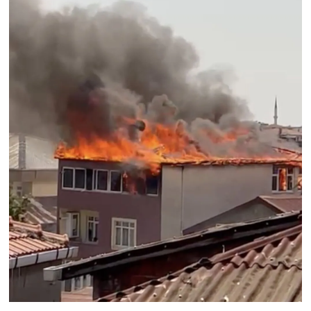
Susurluk
TARİHTE BUGÜN
TEKNOLOJİ
Trend
TÜRKİYE
VİZYONDAKİLER
YAŞAM