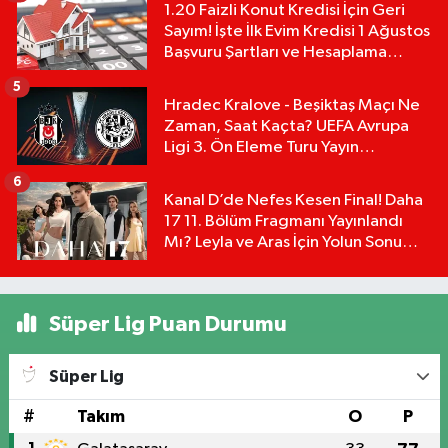
1.20 Faizli Konut Kredisi İçin Geri
Sayım! İşte İlk Evim Kredisi 1 Ağustos
Başvuru Şartları ve Hesaplama
Tablosu:
5
Hradec Kralove - Beşiktaş Maçı Ne
Zaman, Saat Kaçta? UEFA Avrupa
Ligi 3. Ön Eleme Turu Yayın
Detayları!
6
Kanal D’de Nefes Kesen Final! Daha
17 11. Bölüm Fragmanı Yayınlandı
Mı? Leyla ve Aras İçin Yolun Sonu
Mu?
Süper Lig Puan Durumu
Süper Lig
#
Takım
O
P