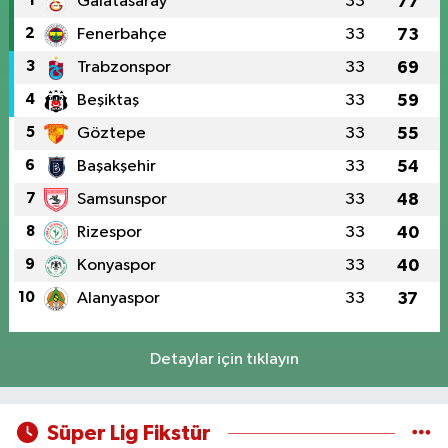
1
Galatasaray
33
77
2
Fenerbahçe
33
73
3
Trabzonspor
33
69
4
Beşiktaş
33
59
5
Göztepe
33
55
6
Başakşehir
33
54
7
Samsunspor
33
48
8
Rizespor
33
40
9
Konyaspor
33
40
10
Alanyaspor
33
37
Detaylar için tıklayın
Süper Lig Fikstür