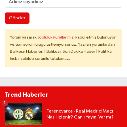
Gönder
Yorum yazarak
topluluk kurallarımızı
kabul etmiş bulunuyor
ve tüm sorumluluğu üstleniyorsunuz. Yazılan yorumlardan
Balıkesir Haberleri | Balıkesir Son Dakika Haber | Politika
hiçbir şekilde sorumlu tutulamaz.
Trend Haberler
1
Ferencvaros - Real Madrid Maçı
Nasıl İzlenir? Canlı Yayını Var mı?