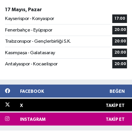
17 Mayıs, Pazar
Kayserispor - Konyaspor
17:00
Fenerbahçe - Eyüpspor
20:00
Trabzonspor - Gençlerbirliği S.K.
20:00
Kasımpaşa - Galatasaray
20:00
Antalyaspor - Kocaelispor
20:00
FACEBOOK
BEĞEN
X
TAKIP ET
INSTAGRAM
TAKIP ET