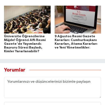
Üniversite Öğrencilerine
9 Ağustos Resmi Gazete
Müjde! Öğrenci Affı Resmi
Kararları: Cumhurbaşkanı
Gazete'de Yayımlandı:
Kararları, Atama Kararları
Başvuru Süresi Başladı,
ve Yeni Yönetmelikler:
Kimler Yararlanabilir?
Yorumlar