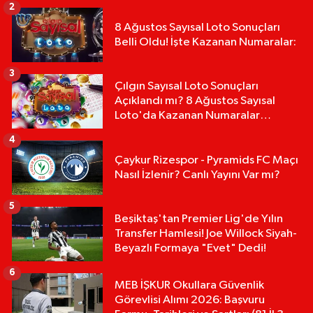
2
8 Ağustos Sayısal Loto Sonuçları
Belli Oldu! İşte Kazanan Numaralar:
3
Çılgın Sayısal Loto Sonuçları
Açıklandı mı? 8 Ağustos Sayısal
Loto'da Kazanan Numaralar
Hangileri?
4
Çaykur Rizespor - Pyramids FC Maçı
Nasıl İzlenir? Canlı Yayını Var mı?
5
Beşiktaş'tan Premier Lig'de Yılın
Transfer Hamlesi! Joe Willock Siyah-
Beyazlı Formaya "Evet" Dedi!
6
MEB İŞKUR Okullara Güvenlik
Görevlisi Alımı 2026: Başvuru