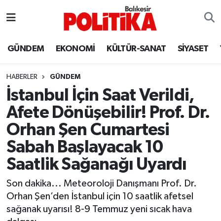
ASTROLOJİ
Balıkesir Nöbetçi Eczaneler
GÜNDEM
EKONOMİ
KÜLTÜR-SANAT
SİYASET
Ayvalık
Balıkesir Hava Durumu
HABERLER
GÜNDEM
Balya
Balıkesir Namaz Vakitleri
İstanbul İçin Saat Verildi,
Afete Dönüşebilir! Prof. Dr.
Bandırma
Balıkesir Trafik Yoğunluk Haritası
Orhan Şen Cumartesi
Bigadiç
Süper Lig Puan Durumu ve Fikstür
Sabah Başlayacak 10
Saatlik Sağanağı Uyardı
BİYOGRAFİLER
Tüm Manşetler
Son dakika... Meteoroloji Danışmanı Prof. Dr.
Burhaniye
Son Dakika Haberleri
Orhan Şen’den İstanbul için 10 saatlik afetsel
sağanak uyarısı! 8-9 Temmuz yeni sıcak hava
ÇEVRE
Haber Arşivi