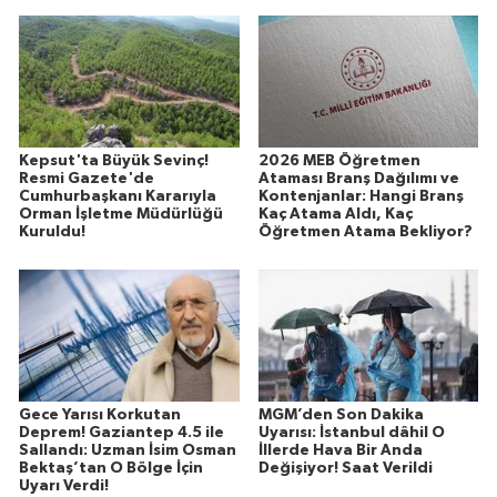
Kepsut'ta Büyük Sevinç!
2026 MEB Öğretmen
Resmi Gazete'de
Ataması Branş Dağılımı ve
Cumhurbaşkanı Kararıyla
Kontenjanlar: Hangi Branş
Orman İşletme Müdürlüğü
Kaç Atama Aldı, Kaç
Kuruldu!
Öğretmen Atama Bekliyor?
Gece Yarısı Korkutan
MGM’den Son Dakika
Deprem! Gaziantep 4.5 ile
Uyarısı: İstanbul dâhil O
Sallandı: Uzman İsim Osman
İllerde Hava Bir Anda
Bektaş’tan O Bölge İçin
Değişiyor! Saat Verildi
Uyarı Verdi!