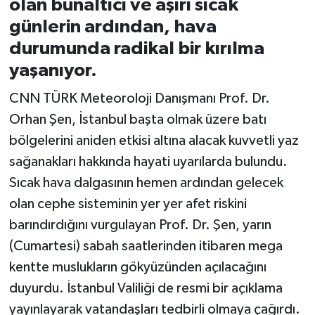
olan bunaltıcı ve aşırı sıcak
günlerin ardından, hava
İvrindi
durumunda radikal bir kırılma
yaşanıyor.
KENT GÜNDEMİ
CNN TÜRK Meteoroloji Danışmanı Prof. Dr.
Kepsut
Orhan Şen, İstanbul başta olmak üzere batı
bölgelerini aniden etkisi altına alacak kuvvetli yaz
KÜLTÜR-SANAT
sağanakları hakkında hayati uyarılarda bulundu.
MAGAZİN
Sıcak hava dalgasının hemen ardından gelecek
olan cephe sisteminin yer yer afet riskini
MANŞET
barındırdığını vurgulayan Prof. Dr. Şen, yarın
(Cumartesi) sabah saatlerinden itibaren mega
Manyas
kentte muslukların gökyüzünden açılacağını
OLAY
duyurdu. İstanbul Valiliği de resmi bir açıklama
yayınlayarak vatandaşları tedbirli olmaya çağırdı.