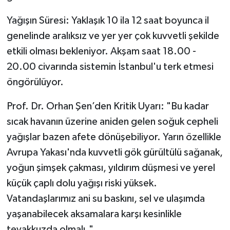
Susurluk
Yağışın Süresi: Yaklaşık 10 ila 12 saat boyunca il
TARİHTE BUGÜN
genelinde aralıksız ve yer yer çok kuvvetli şekilde
etkili olması bekleniyor. Akşam saat 18.00 -
TEKNOLOJİ
20.00 civarında sistemin İstanbul'u terk etmesi
öngörülüyor.
Trend
Prof. Dr. Orhan Şen’den Kritik Uyarı: "Bu kadar
TÜRKİYE
sıcak havanın üzerine aniden gelen soğuk cepheli
yağışlar bazen afete dönüşebiliyor. Yarın özellikle
VİZYONDAKİLER
Avrupa Yakası'nda kuvvetli gök gürültülü sağanak,
YAŞAM
yoğun şimşek çakması, yıldırım düşmesi ve yerel
küçük çaplı dolu yağışı riski yüksek.
Vatandaşlarımız ani su baskını, sel ve ulaşımda
yaşanabilecek aksamalara karşı kesinlikle
teyakkuzda olmalı."