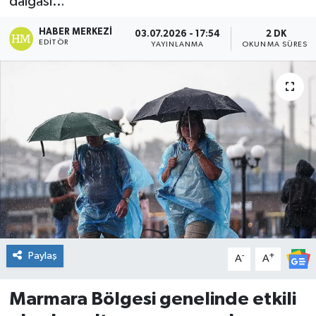
dalgası…
DÜNYA
HABER MERKEZI
03.07.2026 - 17:54
2 DK
EDITÖR
YAYINLANMA
OKUNMA SÜRESI
Dursunbey
Edremit
EĞİTİM
EKONOMİ
Erdek
Gömeç
Paylaş
-
+
A
A
Gönen
Marmara Bölgesi genelinde etkili
Havran