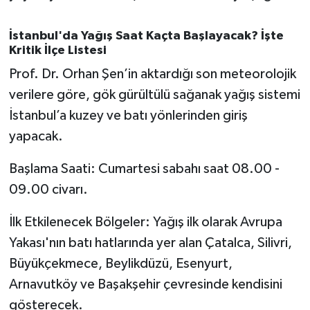
OTOMOTİV
İstanbul'da Yağış Saat Kaçta Başlayacak? İşte
Resmi İlanlar
Kritik İlçe Listesi
Prof. Dr. Orhan Şen’in aktardığı son meteorolojik
SAĞLIK
verilere göre, gök gürültülü sağanak yağış sistemi
Savaştepe
İstanbul’a kuzey ve batı yönlerinden giriş
yapacak.
SEYAHAT
Başlama Saati: Cumartesi sabahı saat 08.00 -
SİYASET
09.00 civarı.
Sındırgı
İlk Etkilenecek Bölgeler: Yağış ilk olarak Avrupa
Yakası'nın batı hatlarında yer alan Çatalca, Silivri,
SPOR
Büyükçekmece, Beylikdüzü, Esenyurt,
Arnavutköy ve Başakşehir çevresinde kendisini
SÜRMANŞET
gösterecek.