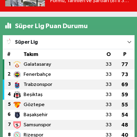
Formu, Tarihleri ve Şartları (81 İl 30
Bin Alım)
Süper Lig Puan Durumu
Süper Lig
#
Takım
O
P
1
Galatasaray
33
77
2
Fenerbahçe
33
73
3
Trabzonspor
33
69
4
Beşiktaş
33
59
5
Göztepe
33
55
6
Başakşehir
33
54
7
Samsunspor
33
48
8
Rizespor
33
40