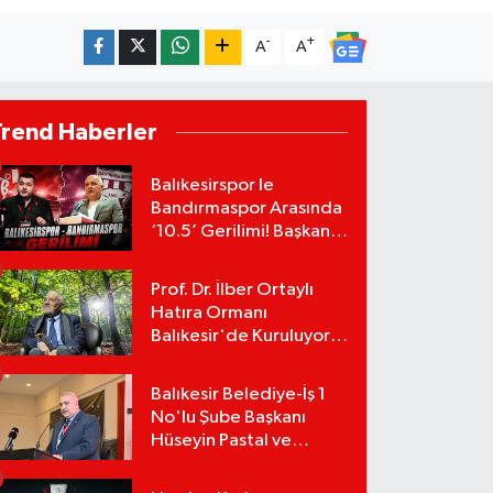
-
+
A
A
Trend Haberler
Balıkesirspor le
Bandırmaspor Arasında
‘10.5’ Gerilimi! Başkan
Mert Alper Acar’dan
Murat Karakoyun'a Sert
Prof. Dr. İlber Ortaylı
Tepki!
Hatıra Ormanı
Balıkesir'de Kuruluyor!
TEMA Vakfı Fidan
Bağışlarını Başlattı!
Balıkesir Belediye-İş 1
No'lu Şube Başkanı
Hüseyin Pastal ve
Yönetimi İstifa Ederek
ÇAĞDAŞ-SEN'e Geçti