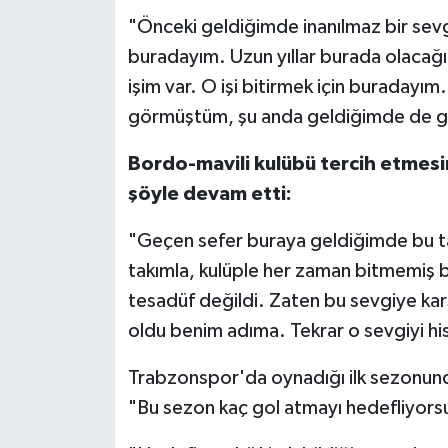
OTOMOTİV
"Önceki geldiğimde inanılmaz bir sevg
buradayım. Uzun yıllar burada olacağ
Resmi İlanlar
işim var. O işi bitirmek için buradayım.
SAĞLIK
görmüştüm, şu anda geldiğimde de 
Savaştepe
Bordo-mavili kulübü tercih etmesi
şöyle devam etti:
SEYAHAT
"Geçen sefer buraya geldiğimde bu tak
SİYASET
takımla, kulüple her zaman bitmemiş b
tesadüf değildi. Zaten bu sevgiye karş
Sındırgı
oldu benim adıma. Tekrar o sevgiyi hi
SPOR
Trabzonspor'da oynadığı ilk sezonunda 1
"Bu sezon kaç gol atmayı hedefliyorsun
SÜRMANŞET