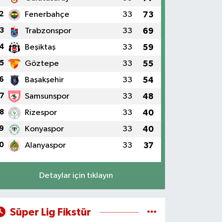
2
Fenerbahçe
33
73
3
Trabzonspor
33
69
4
Beşiktaş
33
59
5
Göztepe
33
55
6
Başakşehir
33
54
7
Samsunspor
33
48
8
Rizespor
33
40
9
Konyaspor
33
40
0
Alanyaspor
33
37
Detaylar için tıklayın
Süper Lig Fikstür