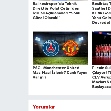
Balıkesirspor'da Teknik
Beşiktaş 
Direktör Polat Çetin'den
Saatler! D
İddialı Açıklamalar! "Sonu
Kritik Gö
Güzel Olacak!"
Yanıt Gel
Devrede!
PSG - Manchester United
Filenin Su
Maçı Nasıl İzlenir? Canlı Yayını
Çıkıyor! T
Var mı?
CEV Avrup
Maçları N
Başlayaca
Yorumlar