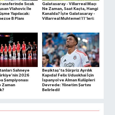
Transferinde Sıcak
Galatasaray - Villarreal Maçı
usan Vlahovic İle
Ne Zaman, Saat Kaçta, Hangi
rüşme Yapılacak:
Kanalda? İşte Galatasaray -
mezse B Planı
Villarreal Muhtemel 11'leri:
ltanları Sahneye
Beşiktaş’ta Sürpriz Ayrılık
ürkiye’nin 2026
Kapıda! Felix Uduokhai İçin
a Şampiyonası
İspanyol ve Alman Kulüpleri
e Zaman
Devrede: Yönetim Şartını
k?
Belirledi!