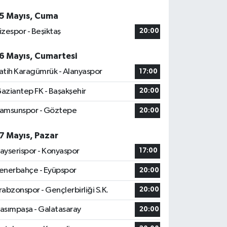
5 Mayıs, Cuma
izespor - Beşiktaş
20:00
6 Mayıs, Cumartesi
atih Karagümrük - Alanyaspor
17:00
aziantep FK - Başakşehir
20:00
amsunspor - Göztepe
20:00
7 Mayıs, Pazar
ayserispor - Konyaspor
17:00
enerbahçe - Eyüpspor
20:00
rabzonspor - Gençlerbirliği S.K.
20:00
asımpaşa - Galatasaray
20:00