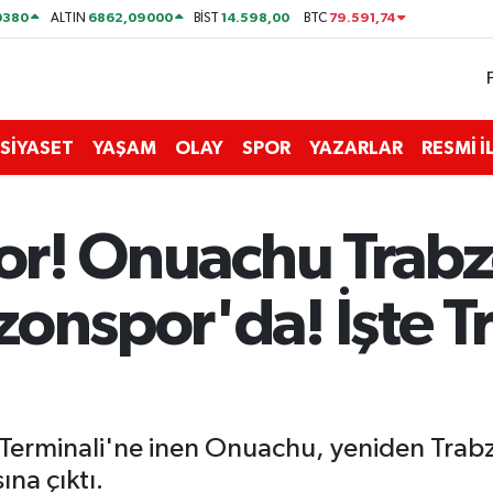
0380
6862,09000
14.598,00
79.591,74
ALTIN
BİST
BTC
SİYASET
YAŞAM
OLAY
SPOR
YAZARLAR
RESMİ 
yor! Onuachu Trabz
onspor'da! İşte T
Terminali'ne inen Onuachu, yeniden Trabzo
ına çıktı.