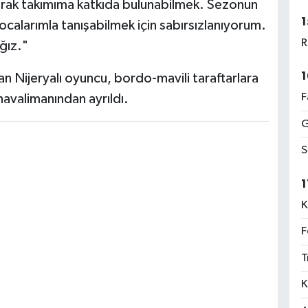
tarak takımıma katkıda bulunabilmek. Sezonun
1
ocalarımla tanışabilmek için sabırsızlanıyorum.
R
ğız."
1
an Nijeryalı oyuncu, bordo-mavili taraftarlara
F
havalimanından ayrıldı.
G
S
1
K
F
T
K