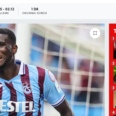
5 - 02:12
1 DK
LLEME
OKUNMA SÜRESI
1
2
3
4