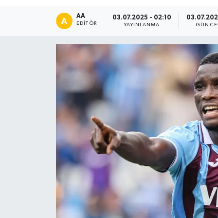
DÜNYA
AA
03.07.2025 - 02:10
03.07.202
EDITÖR
YAYINLANMA
GÜNCE
Dursunbey
Edremit
EĞİTİM
EKONOMİ
Erdek
Gömeç
Gönen
Havran