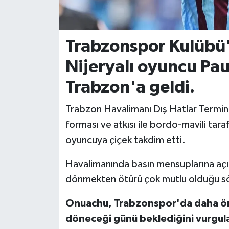
İvrindi
Trabzonspor Kulübü'
KENT GÜNDEMİ
Nijeryalı oyuncu Pa
Kepsut
Trabzon'a geldi.
KÜLTÜR-SANAT
Trabzon Havalimanı Dış Hatlar Termin
forması ve atkısı ile bordo-mavili taraft
MAGAZİN
oyuncuya çiçek takdim etti.
MANŞET
Havalimanında basın mensuplarına aç
dönmekten ötürü çok mutlu olduğu sö
Manyas
Onuachu, Trabzonspor'da daha önce
OLAY
döneceği günü beklediğini vurgula