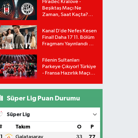
Hradec Kralove -
Beşiktaş Maçı Ne
Zaman, Saat Kaçta?
UEFA Avrupa Ligi 3. Ön
Eleme Turu Yayın
Kanal D’de Nefes Kesen
Detayları!
Final! Daha 17 11. Bölüm
Fragmanı Yayınlandı Mı?
Leyla ve Aras İçin Yolun
Sonu Mu?
Filenin Sultanları
Parkeye Çıkıyor! Türkiye
- Fransa Hazırlık Maçı
Ne Zaman, Saat Kaçta?
Hangi Kanalda?
Süper Lig Puan Durumu
Süper Lig
#
Takım
O
P
1
Galatasaray
33
77