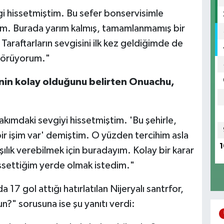
i hissetmiştim. Bu sefer bonservisimle
ım. Burada yarım kalmış, tamamlanmamış bir
 Taraftarların sevgisini ilk kez geldiğimde de
görüyorum."
nin kolay olduğunu belirten Onuachu,
ımdaki sevgiyi hissetmiştim. 'Bu şehirle,
ir işim var' demiştim. O yüzden tercihim asla
1
ılık verebilmek için buradayım. Kolay bir karar
ssettiğim yerde olmak istedim."
7 gol attığı hatırlatılan Nijeryalı santrfor,
?" sorusuna ise şu yanıtı verdi: