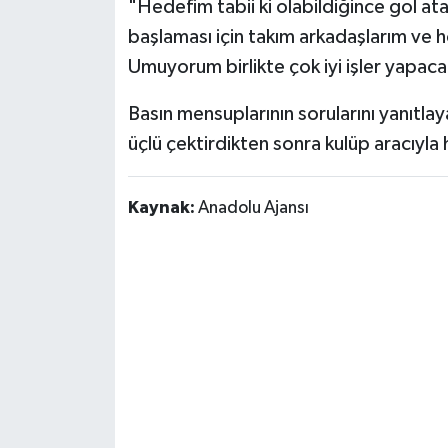
"Hedefim tabii ki olabildiğince gol a
Susurluk
başlaması için takım arkadaşlarım ve h
Umuyorum birlikte çok iyi işler yapaca
TARİHTE BUGÜN
Basın mensuplarının sorularını yanıtlay
TEKNOLOJİ
üçlü çektirdikten sonra kulüp aracıyla 
Trend
Kaynak:
Anadolu Ajansı
TÜRKİYE
VİZYONDAKİLER
YAŞAM