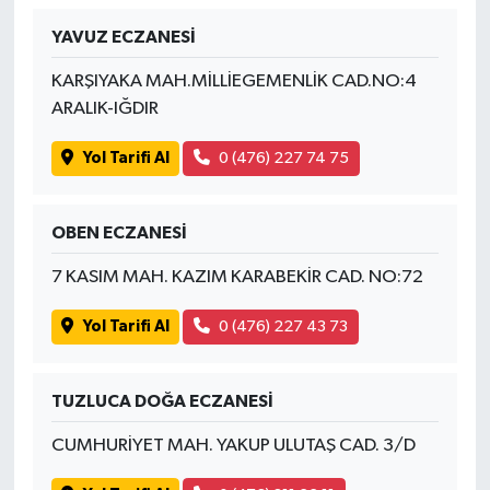
YAVUZ ECZANESİ
İvrindi
KARŞIYAKA MAH.MİLLİEGEMENLİK CAD.NO:4
KENT GÜNDEMİ
ARALIK-IĞDIR
Yol Tarifi Al
0 (476) 227 74 75
Kepsut
KÜLTÜR-SANAT
OBEN ECZANESİ
MAGAZİN
7 KASIM MAH. KAZIM KARABEKİR CAD. NO:72
Yol Tarifi Al
0 (476) 227 43 73
MANŞET
Manyas
TUZLUCA DOĞA ECZANESİ
OLAY
CUMHURİYET MAH. YAKUP ULUTAŞ CAD. 3/D