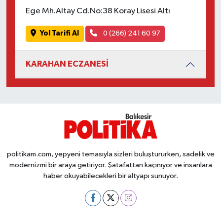
Susurluk
Ege Mh.Altay Cd.No:38 Koray Lisesi Altı
TARİHTE BUGÜN
Yol Tarifi Al
0 (266) 241 60 97
TEKNOLOJİ
KARAHAN ECZANESİ
Trend
TÜRKİYE
VİZYONDAKİLER
politikam.com, yepyeni temasıyla sizleri buluştururken, sadelik ve
YAŞAM
modernizmi bir araya getiriyor. Şatafattan kaçınıyor ve insanlara
haber okuyabilecekleri bir altyapı sunuyor.