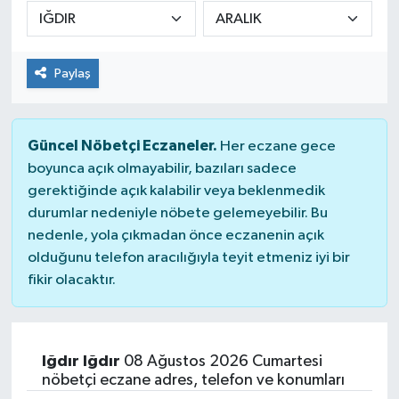
DÜNYA
Paylaş
Dursunbey
Edremit
Güncel Nöbetçi Eczaneler.
Her eczane gece
EĞİTİM
boyunca açık olmayabilir, bazıları sadece
gerektiğinde açık kalabilir veya beklenmedik
durumlar nedeniyle nöbete gelemeyebilir. Bu
EKONOMİ
nedenle, yola çıkmadan önce eczanenin açık
olduğunu telefon aracılığıyla teyit etmeniz iyi bir
Erdek
fikir olacaktır.
Gömeç
Gönen
Iğdır Iğdır
08 Ağustos 2026 Cumartesi
nöbetçi eczane adres, telefon ve konumları
Havran