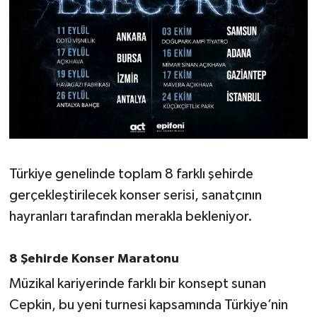
OTOMOTİV
Resmi İlanlar
SAĞLIK
Savaştepe
SEYAHAT
Türkiye genelinde toplam 8 farklı şehirde
SİYASET
gerçekleştirilecek konser serisi, sanatçının
hayranları tarafından merakla bekleniyor.
Sındırgı
SPOR
8 Şehirde Konser Maratonu
Müzikal kariyerinde farklı bir konsept sunan
SÜRMANŞET
Cepkin, bu yeni turnesi kapsamında Türkiye’nin