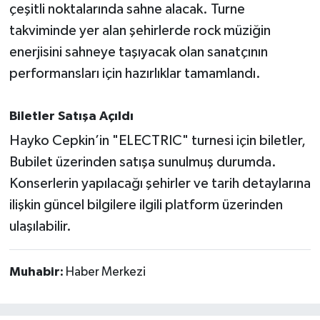
çeşitli noktalarında sahne alacak. Turne
Susurluk
takviminde yer alan şehirlerde rock müziğin
TARİHTE BUGÜN
enerjisini sahneye taşıyacak olan sanatçının
performansları için hazırlıklar tamamlandı.
TEKNOLOJİ
Biletler Satışa Açıldı
Trend
Hayko Cepkin’in "ELECTRIC" turnesi için biletler,
TÜRKİYE
Bubilet üzerinden satışa sunulmuş durumda.
Konserlerin yapılacağı şehirler ve tarih detaylarına
VİZYONDAKİLER
ilişkin güncel bilgilere ilgili platform üzerinden
ulaşılabilir.
YAŞAM
Muhabir:
Haber Merkezi