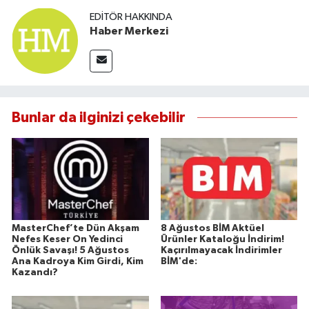
EDITÖR HAKKINDA
Haber Merkezi
Bunlar da ilginizi çekebilir
MasterChef’te Dün Akşam
8 Ağustos BİM Aktüel
Nefes Keser On Yedinci
Ürünler Kataloğu İndirim!
Önlük Savaşı! 5 Ağustos
Kaçırılmayacak İndirimler
Ana Kadroya Kim Girdi, Kim
BİM'de:
Kazandı?