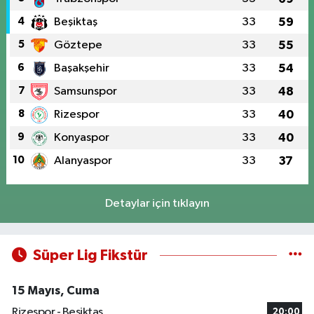
4
Beşiktaş
33
59
5
Göztepe
33
55
6
Başakşehir
33
54
7
Samsunspor
33
48
8
Rizespor
33
40
9
Konyaspor
33
40
10
Alanyaspor
33
37
Detaylar için tıklayın
Süper Lig Fikstür
15 Mayıs, Cuma
Rizespor - Beşiktaş
20:00