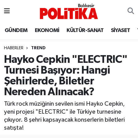
ASTROLOJİ
Balıkesir Nöbetçi Eczaneler
GÜNDEM
EKONOMİ
KÜLTÜR-SANAT
SİYASET
Ayvalık
Balıkesir Hava Durumu
HABERLER
TREND
Balya
Balıkesir Namaz Vakitleri
Hayko Cepkin "ELECTRIC"
Turnesi Başıyor: Hangi
Bandırma
Balıkesir Trafik Yoğunluk Haritası
Şehirlerde, Biletler
Bigadiç
Süper Lig Puan Durumu ve Fikstür
Nereden Alınacak?
BİYOGRAFİLER
Tüm Manşetler
Türk rock müziğinin sevilen ismi Hayko Cepkin,
yeni projesi "ELECTRIC" ile Türkiye turnesine
Burhaniye
Son Dakika Haberleri
çıkıyor. 8 şehri kapsayacak konserlerin biletleri
satışta!
ÇEVRE
Haber Arşivi