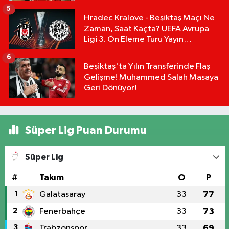
5
Hradec Kralove - Beşiktaş Maçı Ne
Zaman, Saat Kaçta? UEFA Avrupa
Ligi 3. Ön Eleme Turu Yayın
Detayları!
6
Beşiktaş'ta Yılın Transferinde Flaş
Gelişme! Muhammed Salah Masaya
Geri Dönüyor!
Süper Lig Puan Durumu
Süper Lig
#
Takım
O
P
1
Galatasaray
33
77
2
Fenerbahçe
33
73
3
Trabzonspor
33
69