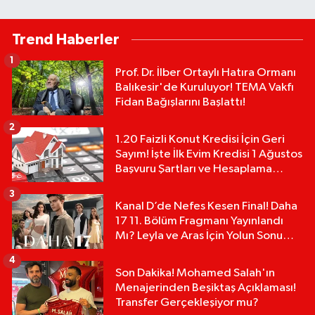
Trend Haberler
1
Prof. Dr. İlber Ortaylı Hatıra Ormanı
Balıkesir'de Kuruluyor! TEMA Vakfı
Fidan Bağışlarını Başlattı!
2
1.20 Faizli Konut Kredisi İçin Geri
Sayım! İşte İlk Evim Kredisi 1 Ağustos
Başvuru Şartları ve Hesaplama
Tablosu:
3
Kanal D’de Nefes Kesen Final! Daha
17 11. Bölüm Fragmanı Yayınlandı
Mı? Leyla ve Aras İçin Yolun Sonu
Mu?
4
Son Dakika! Mohamed Salah'ın
Menajerinden Beşiktaş Açıklaması!
Transfer Gerçekleşiyor mu?