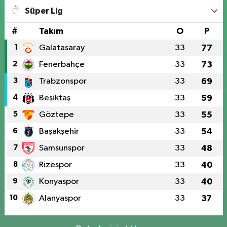
Süper Lig
#
Takım
O
P
1
Galatasaray
33
77
2
Fenerbahçe
33
73
3
Trabzonspor
33
69
4
Beşiktaş
33
59
5
Göztepe
33
55
6
Başakşehir
33
54
7
Samsunspor
33
48
8
Rizespor
33
40
9
Konyaspor
33
40
10
Alanyaspor
33
37