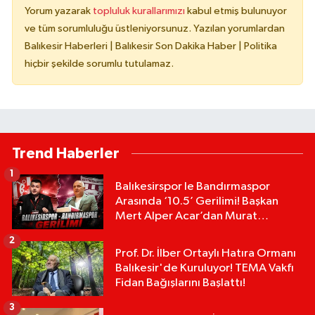
Yorum yazarak
topluluk kurallarımızı
kabul etmiş bulunuyor
ve tüm sorumluluğu üstleniyorsunuz. Yazılan yorumlardan
Balıkesir Haberleri | Balıkesir Son Dakika Haber | Politika
hiçbir şekilde sorumlu tutulamaz.
Trend Haberler
1
Balıkesirspor le Bandırmaspor
Arasında ‘10.5’ Gerilimi! Başkan
Mert Alper Acar’dan Murat
Karakoyun'a Sert Tepki!
2
Prof. Dr. İlber Ortaylı Hatıra Ormanı
Balıkesir'de Kuruluyor! TEMA Vakfı
Fidan Bağışlarını Başlattı!
3