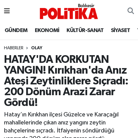
ASTROLOJİ
Balıkesir Nöbetçi Eczaneler
GÜNDEM
EKONOMİ
KÜLTÜR-SANAT
SİYASET
Ayvalık
Balıkesir Hava Durumu
HABERLER
OLAY
Balya
Balıkesir Namaz Vakitleri
HATAY'DA KORKUTAN
YANGIN! Kırıkhan'da Anız
Bandırma
Balıkesir Trafik Yoğunluk Haritası
Ateşi Zeytinliklere Sıçradı:
Bigadiç
Süper Lig Puan Durumu ve Fikstür
200 Dönüm Arazi Zarar
Gördü!
BİYOGRAFİLER
Tüm Manşetler
Hatay’ın Kırıkhan ilçesi Güzelce ve Karaçağıl
Burhaniye
Son Dakika Haberleri
mahallelerinde çıkan anız yangını zeytin
bahçelerine sıçradı. İtfaiyenin söndürdüğü
ÇEVRE
Haber Arşivi