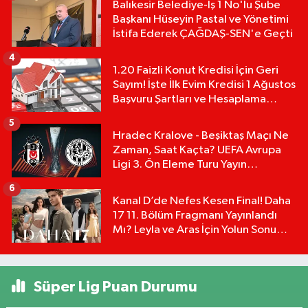
Balıkesir Belediye-İş 1 No'lu Şube
Başkanı Hüseyin Pastal ve Yönetimi
İstifa Ederek ÇAĞDAŞ-SEN'e Geçti
4
1.20 Faizli Konut Kredisi İçin Geri
Sayım! İşte İlk Evim Kredisi 1 Ağustos
Başvuru Şartları ve Hesaplama
Tablosu:
5
Hradec Kralove - Beşiktaş Maçı Ne
Zaman, Saat Kaçta? UEFA Avrupa
Ligi 3. Ön Eleme Turu Yayın
Detayları!
6
Kanal D’de Nefes Kesen Final! Daha
17 11. Bölüm Fragmanı Yayınlandı
Mı? Leyla ve Aras İçin Yolun Sonu
Mu?
Süper Lig Puan Durumu