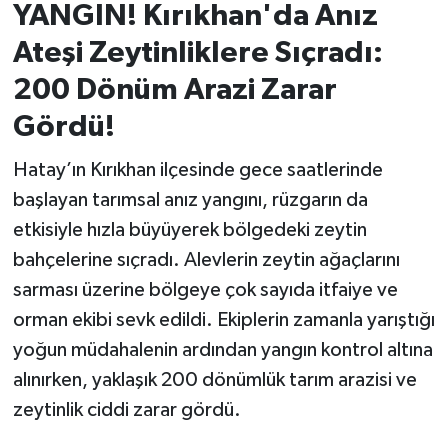
YANGIN! Kırıkhan'da Anız
İvrindi
Ateşi Zeytinliklere Sıçradı:
200 Dönüm Arazi Zarar
KENT GÜNDEMİ
Gördü!
Kepsut
Hatay’ın Kırıkhan ilçesinde gece saatlerinde
başlayan tarımsal anız yangını, rüzgarın da
KÜLTÜR-SANAT
etkisiyle hızla büyüyerek bölgedeki zeytin
MAGAZİN
bahçelerine sıçradı. Alevlerin zeytin ağaçlarını
sarması üzerine bölgeye çok sayıda itfaiye ve
MANŞET
orman ekibi sevk edildi. Ekiplerin zamanla yarıştığı
yoğun müdahalenin ardından yangın kontrol altına
Manyas
alınırken, yaklaşık 200 dönümlük tarım arazisi ve
OLAY
zeytinlik ciddi zarar gördü.