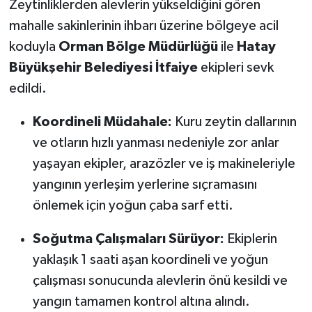
Zeytinliklerden alevlerin yükseldiğini gören
Susurluk
mahalle sakinlerinin ihbarı üzerine bölgeye acil
koduyla
Orman Bölge Müdürlüğü
ile
Hatay
TARİHTE BUGÜN
Büyükşehir Belediyesi İtfaiye
ekipleri sevk
TEKNOLOJİ
edildi.
Trend
Koordineli Müdahale:
Kuru zeytin dallarının
ve otların hızlı yanması nedeniyle zor anlar
TÜRKİYE
yaşayan ekipler, arazözler ve iş makineleriyle
yangının yerleşim yerlerine sıçramasını
VİZYONDAKİLER
önlemek için yoğun çaba sarf etti.
YAŞAM
Soğutma Çalışmaları Sürüyor:
Ekiplerin
yaklaşık 1 saati aşan koordineli ve yoğun
çalışması sonucunda alevlerin önü kesildi ve
yangın tamamen kontrol altına alındı.