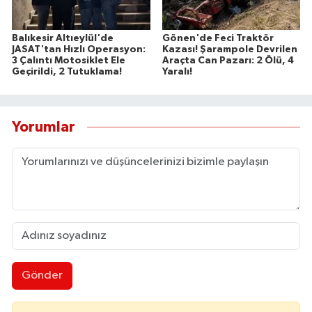
Balıkesir Altıeylül'de
Gönen'de Feci Traktör
JASAT'tan Hızlı Operasyon:
Kazası! Şarampole Devrilen
3 Çalıntı Motosiklet Ele
Araçta Can Pazarı: 2 Ölü, 4
Geçirildi, 2 Tutuklama!
Yaralı!
Yorumlar
Gönder