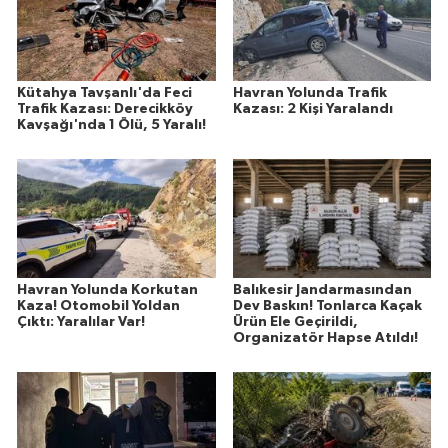
Kütahya Tavşanlı'da Feci
Havran Yolunda Trafik
Trafik Kazası: Derecikköy
Kazası: 2 Kişi Yaralandı
Kavşağı'nda 1 Ölü, 5 Yaralı!
Havran Yolunda Korkutan
Balıkesir Jandarmasından
Kaza! Otomobil Yoldan
Dev Baskın! Tonlarca Kaçak
Çıktı: Yaralılar Var!
Ürün Ele Geçirildi,
Organizatör Hapse Atıldı!