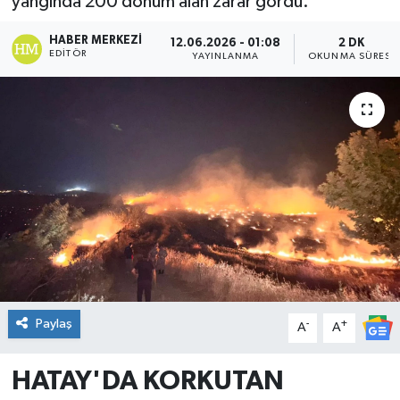
yangında 200 dönüm alan zarar gördü.
DÜNYA
HABER MERKEZI
12.06.2026 - 01:08
2 DK
EDITÖR
YAYINLANMA
OKUNMA SÜRESI
Dursunbey
Edremit
EĞİTİM
EKONOMİ
Erdek
Gömeç
Paylaş
-
+
A
A
Gönen
HATAY'DA KORKUTAN
Havran