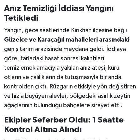
OTOMOTİV
Anız Temizliği İddiası Yangını
Tetikledi
Resmi İlanlar
Yangın, gece saatlerinde Kırıkhan ilçesine bağlı
SAĞLIK
Güzelce ve Karaçağıl mahalleleri arasındaki
geniş tarım arazisinde meydana geldi. İddiaya
Savaştepe
göre, tarladaki hasat sonrası kalıntıları
SEYAHAT
temizlemek amacıyla yakılan anız ateşi, kuru
otların ve çalılıkların da tutuşmasıyla bir anda
SİYASET
kontrolden çıktı. Rüzgarın etkisiyle yön değiştiren
ve hızla büyüyen alevler, bölgedeki asırlık zeytin
Sındırgı
ağaçlarının bulunduğu bahçelere sirayet etti.
SPOR
Ekipler Seferber Oldu: 1 Saatte
Kontrol Altına Alındı
SÜRMANŞET