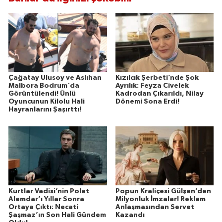
Çağatay Ulusoy ve Aslıhan
Kızılcık Şerbeti’nde Şok
Malbora Bodrum'da
Ayrılık: Feyza Civelek
Görüntülendi! Ünlü
Kadrodan Çıkarıldı, Nilay
Oyuncunun Kilolu Hali
Dönemi Sona Erdi!
Hayranlarını Şaşırttı!
Kurtlar Vadisi’nin Polat
Popun Kraliçesi Gülşen’den
Alemdar’ı Yıllar Sonra
Milyonluk İmzalar! Reklam
Ortaya Çıktı: Necati
Anlaşmasından Servet
Şaşmaz’ın Son Hali Gündem
Kazandı