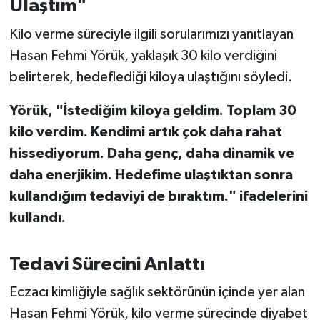
Ulaştım"
OTOMOTİV
Kilo verme süreciyle ilgili sorularımızı yanıtlayan
Resmi İlanlar
Hasan Fehmi Yörük, yaklaşık 30 kilo verdiğini
belirterek, hedeflediği kiloya ulaştığını söyledi.
SAĞLIK
Yörük, "İstediğim kiloya geldim. Toplam 30
Savaştepe
kilo verdim. Kendimi artık çok daha rahat
SEYAHAT
hissediyorum. Daha genç, daha dinamik ve
daha enerjikim. Hedefime ulaştıktan sonra
SİYASET
kullandığım tedaviyi de bıraktım." ifadelerini
kullandı.
Sındırgı
SPOR
Tedavi Sürecini Anlattı
Eczacı kimliğiyle sağlık sektörünün içinde yer alan
SÜRMANŞET
Hasan Fehmi Yörük, kilo verme sürecinde diyabet