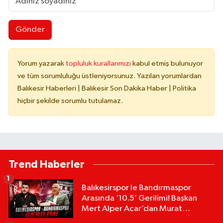
Gönder
Yorum yazarak
topluluk kurallarımızı
kabul etmiş bulunuyor
ve tüm sorumluluğu üstleniyorsunuz. Yazılan yorumlardan
Balıkesir Haberleri | Balıkesir Son Dakika Haber | Politika
hiçbir şekilde sorumlu tutulamaz.
Trend Haberler
1
Balıkesirspor le Bandırmaspor
Arasında ‘10.5’ Gerilimi! Başkan
Mert Alper Acar’dan Murat
Karakoyun'a Sert Tepki!