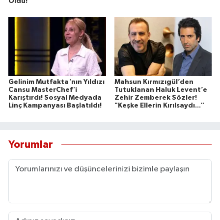
Oldu!
Gelinim Mutfakta'nın Yıldızı
Mahsun Kırmızıgül’den
Cansu MasterChef'i
Tutuklanan Haluk Levent’e
Karıştırdı! Sosyal Medyada
Zehir Zemberek Sözler!
Linç Kampanyası Başlatıldı!
"Keşke Ellerin Kırılsaydı..."
Yorumlar