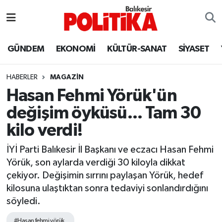
ASTROLOJİ
Balıkesir Nöbetçi Eczaneler
GÜNDEM
EKONOMİ
KÜLTÜR-SANAT
SİYASET
Ayvalık
Balıkesir Hava Durumu
HABERLER
MAGAZİN
Balya
Balıkesir Namaz Vakitleri
Hasan Fehmi Yörük'ün
değişim öyküsü... Tam 30
Bandırma
Balıkesir Trafik Yoğunluk Haritası
kilo verdi!
Bigadiç
Süper Lig Puan Durumu ve Fikstür
İYİ Parti Balıkesir İl Başkanı ve eczacı Hasan Fehmi
Yörük, son aylarda verdiği 30 kiloyla dikkat
BİYOGRAFİLER
Tüm Manşetler
çekiyor. Değişimin sırrını paylaşan Yörük, hedef
kilosuna ulaştıktan sonra tedaviyi sonlandırdığını
Burhaniye
Son Dakika Haberleri
söyledi.
ÇEVRE
Haber Arşivi
#Hasan fehmi yörük