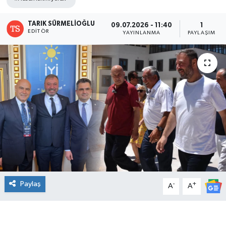
DÜNYA
TARIK SÜRMELİOĞLU
09.07.2026 - 11:40
1
EDITÖR
YAYINLANMA
PAYLAŞIM
Dursunbey
Edremit
EĞİTİM
EKONOMİ
Erdek
Gömeç
Paylaş
-
+
A
A
Gönen
Havran