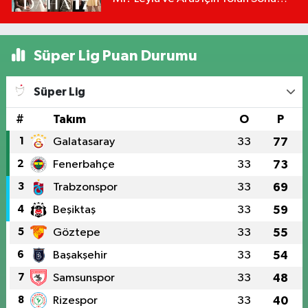
Mu?
Süper Lig Puan Durumu
Süper Lig
#
Takım
O
P
1
Galatasaray
33
77
2
Fenerbahçe
33
73
3
Trabzonspor
33
69
4
Beşiktaş
33
59
5
Göztepe
33
55
6
Başakşehir
33
54
7
Samsunspor
33
48
8
Rizespor
33
40