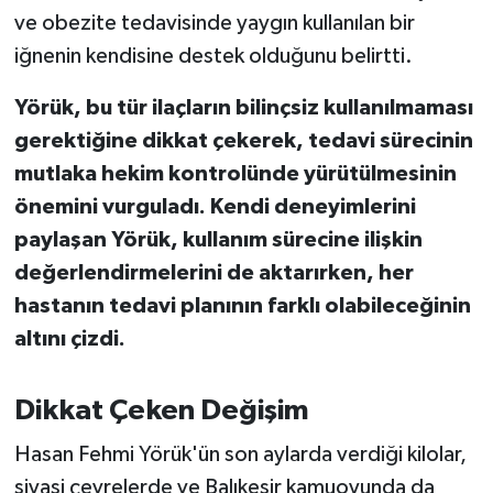
Susurluk
ve obezite tedavisinde yaygın kullanılan bir
iğnenin kendisine destek olduğunu belirtti.
TARİHTE BUGÜN
Yörük, bu tür ilaçların bilinçsiz kullanılmaması
TEKNOLOJİ
gerektiğine dikkat çekerek, tedavi sürecinin
mutlaka hekim kontrolünde yürütülmesinin
Trend
önemini vurguladı. Kendi deneyimlerini
paylaşan Yörük, kullanım sürecine ilişkin
TÜRKİYE
değerlendirmelerini de aktarırken, her
VİZYONDAKİLER
hastanın tedavi planının farklı olabileceğinin
altını çizdi.
YAŞAM
Dikkat Çeken Değişim
Hasan Fehmi Yörük'ün son aylarda verdiği kilolar,
siyasi çevrelerde ve Balıkesir kamuoyunda da