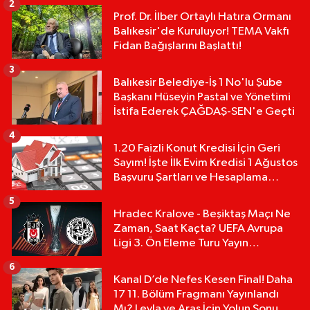
2
Prof. Dr. İlber Ortaylı Hatıra Ormanı
Balıkesir'de Kuruluyor! TEMA Vakfı
Fidan Bağışlarını Başlattı!
3
Balıkesir Belediye-İş 1 No'lu Şube
Başkanı Hüseyin Pastal ve Yönetimi
İstifa Ederek ÇAĞDAŞ-SEN'e Geçti
4
1.20 Faizli Konut Kredisi İçin Geri
Sayım! İşte İlk Evim Kredisi 1 Ağustos
Başvuru Şartları ve Hesaplama
Tablosu:
5
Hradec Kralove - Beşiktaş Maçı Ne
Zaman, Saat Kaçta? UEFA Avrupa
Ligi 3. Ön Eleme Turu Yayın
Detayları!
6
Kanal D’de Nefes Kesen Final! Daha
17 11. Bölüm Fragmanı Yayınlandı
Mı? Leyla ve Aras İçin Yolun Sonu