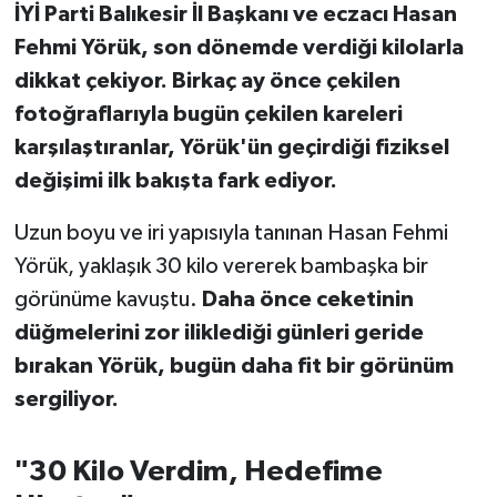
İYİ Parti Balıkesir İl Başkanı ve eczacı Hasan
Fehmi Yörük, son dönemde verdiği kilolarla
İvrindi
dikkat çekiyor. Birkaç ay önce çekilen
KENT GÜNDEMİ
fotoğraflarıyla bugün çekilen kareleri
karşılaştıranlar, Yörük'ün geçirdiği fiziksel
Kepsut
değişimi ilk bakışta fark ediyor.
KÜLTÜR-SANAT
Uzun boyu ve iri yapısıyla tanınan Hasan Fehmi
Yörük, yaklaşık 30 kilo vererek bambaşka bir
MAGAZİN
görünüme kavuştu.
Daha önce ceketinin
düğmelerini zor iliklediği günleri geride
MANŞET
bırakan Yörük, bugün daha fit bir görünüm
Manyas
sergiliyor.
OLAY
"30 Kilo Verdim, Hedefime