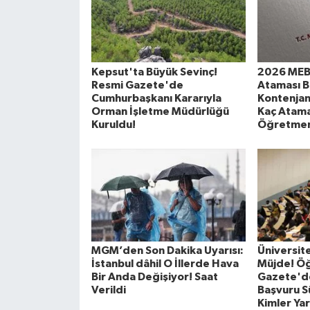
Kepsut'ta Büyük Sevinç!
2026 MEB
Resmi Gazete'de
Ataması B
Cumhurbaşkanı Kararıyla
Kontenjan
Orman İşletme Müdürlüğü
Kaç Atama
Kuruldu!
Öğretmen
MGM’den Son Dakika Uyarısı:
Üniversit
İstanbul dâhil O İllerde Hava
Müjde! Öğ
Bir Anda Değişiyor! Saat
Gazete'de
Verildi
Başvuru Sü
Kimler Yar