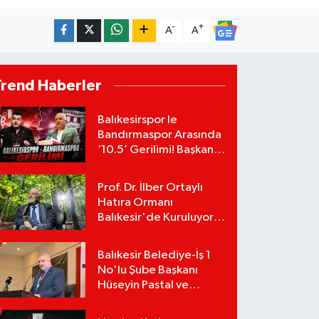
-
+
A
A
Trend Haberler
Balıkesirspor le
Bandırmaspor Arasında
‘10.5’ Gerilimi! Başkan
Mert Alper Acar’dan
Murat Karakoyun'a Sert
Prof. Dr. İlber Ortaylı
Tepki!
Hatıra Ormanı
Balıkesir'de Kuruluyor!
TEMA Vakfı Fidan
Bağışlarını Başlattı!
Balıkesir Belediye-İş 1
No'lu Şube Başkanı
Hüseyin Pastal ve
Yönetimi İstifa Ederek
ÇAĞDAŞ-SEN'e Geçti