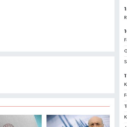
1
R
1
F
G
S
1
K
F
T
K