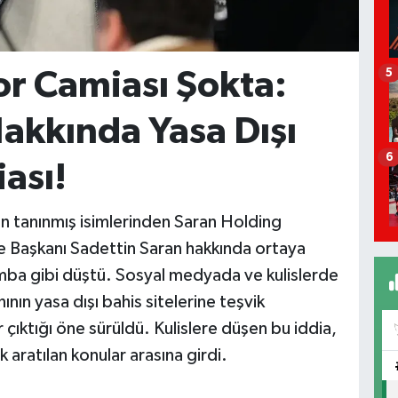
or Camiası Şokta:
5
akkında Yasa Dışı
6
ası!
ın tanınmış isimlerinden Saran Holding
 Başkanı Sadettin Saran hakkında ortaya
mba gibi düştü. Sosyal medyada ve kulislerde
nının yasa dışı bahis sitelerine teşvik
 çıktığı öne sürüldü. Kulislere düşen bu iddia,
aratılan konular arasına girdi.