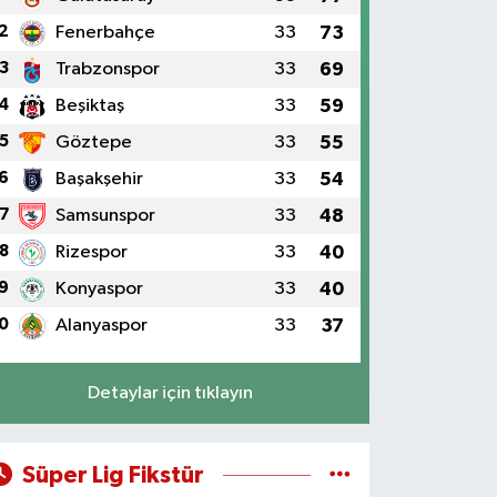
2
Fenerbahçe
33
73
3
Trabzonspor
33
69
4
Beşiktaş
33
59
5
Göztepe
33
55
6
Başakşehir
33
54
7
Samsunspor
33
48
8
Rizespor
33
40
9
Konyaspor
33
40
0
Alanyaspor
33
37
Detaylar için tıklayın
Süper Lig Fikstür