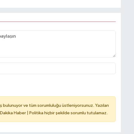
ş bulunuyor ve tüm sorumluluğu üstleniyorsunuz. Yazılan
 Dakika Haber | Politika hiçbir şekilde sorumlu tutulamaz.