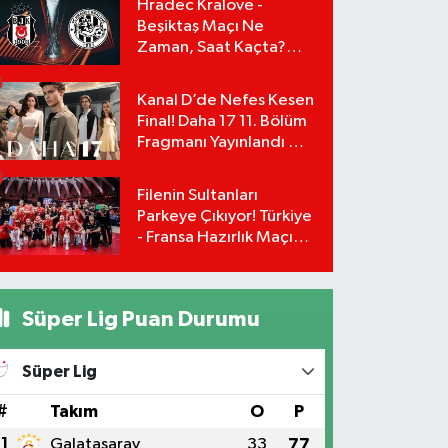
Hradec Kralove -
Beşiktaş Maçı Ne
Zaman, Saat Kaçta?
UEFA Avrupa Ligi 3. Ön
Eleme Turu Yayın
Kanal D’de Nefes Kesen
Detayları!
Final! Daha 17 11. Bölüm
Fragmanı Yayınlandı Mı?
Leyla ve Aras İçin Yolun
Sonu Mu?
Filenin Sultanları
Parkeye Çıkıyor! Türkiye
- Fransa Hazırlık Maçı
Ne Zaman, Saat Kaçta?
Hangi Kanalda?
Süper Lig Puan Durumu
Süper Lig
#
Takım
O
P
1
Galatasaray
33
77