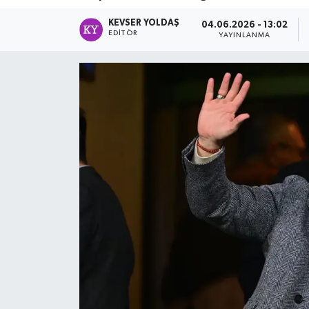
DÜNYA
KEVSER YOLDAŞ
04.06.2026 - 13:02
EDITÖR
YAYINLANMA
Dursunbey
Edremit
EĞİTİM
EKONOMİ
Erdek
Gömeç
Gönen
Havran