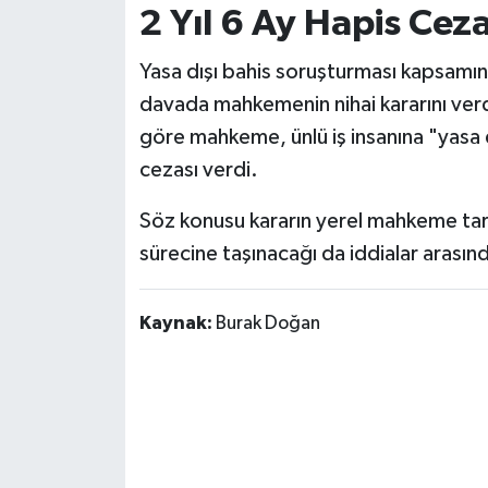
OTOMOTİV
2 Yıl 6 Ay Hapis Cez
Resmi İlanlar
Yasa dışı bahis soruşturması kapsamınd
davada mahkemenin nihai kararını verd
SAĞLIK
göre mahkeme, ünlü iş insanına "yasa d
cezası verdi.
Savaştepe
Söz konusu kararın yerel mahkeme tara
SEYAHAT
sürecine taşınacağı da iddialar arasınd
SİYASET
Kaynak:
Burak Doğan
Sındırgı
SPOR
SÜRMANŞET