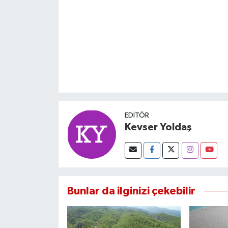
Susurluk
TARİHTE BUGÜN
TEKNOLOJİ
Trend
TÜRKİYE
EDITÖR
Kevser Yoldaş
VİZYONDAKİLER
YAŞAM
Bunlar da ilginizi çekebilir