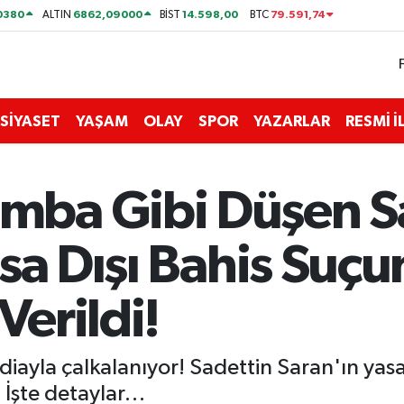
0380
6862,09000
14.598,00
79.591,74
ALTIN
BİST
BTC
SİYASET
YAŞAM
OLAY
SPOR
YAZARLAR
RESMİ 
ba Gibi Düşen Sa
sa Dışı Bahis Suç
Verildi!
ddiayla çalkalanıyor! Sadettin Saran'ın yas
. İşte detaylar…