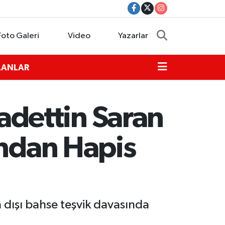
Foto Galeri
Video
Yazarlar
İLANLAR
dettin Saran
undan Hapis
a dışı bahse teşvik davasında