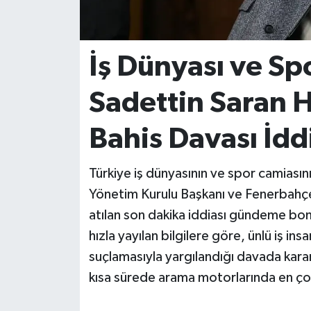
İvrindi
İş Dünyası ve Sp
KENT GÜNDEMİ
Sadettin Saran H
Kepsut
Bahis Davası İddi
KÜLTÜR-SANAT
Türkiye iş dünyasının ve spor camiasın
MAGAZİN
Yönetim Kurulu Başkanı ve Fenerbahçe
MANŞET
atılan son dakika iddiası gündeme bo
hızla yayılan bilgilere göre, ünlü iş insa
Manyas
suçlamasıyla yargılandığı davada karar
kısa sürede arama motorlarında en çok 
OLAY