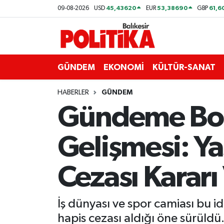
45,43620
53,38690
61,6
09-08-2026
USD
EUR
GBP
ASTROLOJİ
Balıkesir Nöbetçi Eczaneler
Ayvalık
Balıkesir Hava Durumu
GÜNDEM
EKONOMİ
KÜLTÜR-SANAT
Balya
Balıkesir Namaz Vakitleri
HABERLER
GÜNDEM
Gündeme Bom
Bandırma
Balıkesir Trafik Yoğunluk Haritası
Gelişmesi: Ya
Bigadiç
Süper Lig Puan Durumu ve Fikstür
BİYOGRAFİLER
Tüm Manşetler
Cezası Kararı 
Burhaniye
Son Dakika Haberleri
İş dünyası ve spor camiası bu i
ÇEVRE
Haber Arşivi
hapis cezası aldığı öne sürüldü