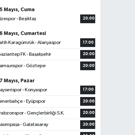
5 Mayıs, Cuma
izespor - Beşiktaş
20:00
6 Mayıs, Cumartesi
atih Karagümrük - Alanyaspor
17:00
aziantep FK - Başakşehir
20:00
amsunspor - Göztepe
20:00
7 Mayıs, Pazar
ayserispor - Konyaspor
17:00
enerbahçe - Eyüpspor
20:00
rabzonspor - Gençlerbirliği S.K.
20:00
asımpaşa - Galatasaray
20:00