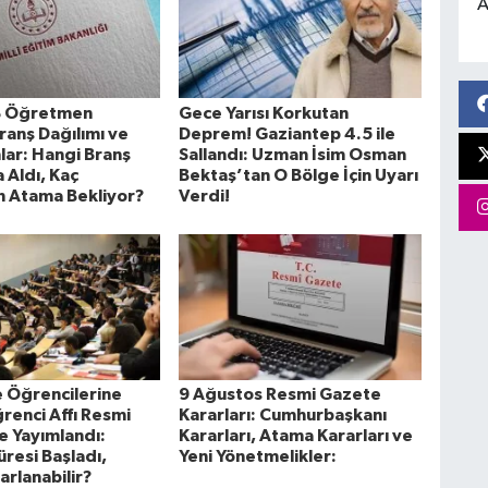
A
 Öğretmen
Gece Yarısı Korkutan
ranş Dağılımı ve
Deprem! Gaziantep 4.5 ile
lar: Hangi Branş
Sallandı: Uzman İsim Osman
 Aldı, Kaç
Bektaş’tan O Bölge İçin Uyarı
 Atama Bekliyor?
Verdi!
e Öğrencilerine
9 Ağustos Resmi Gazete
renci Affı Resmi
Kararları: Cumhurbaşkanı
 Yayımlandı:
Kararları, Atama Kararları ve
resi Başladı,
Yeni Yönetmelikler:
arlanabilir?