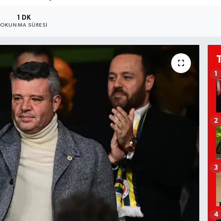
1 DK
OKUNMA SÜRESI
1
2
3
4