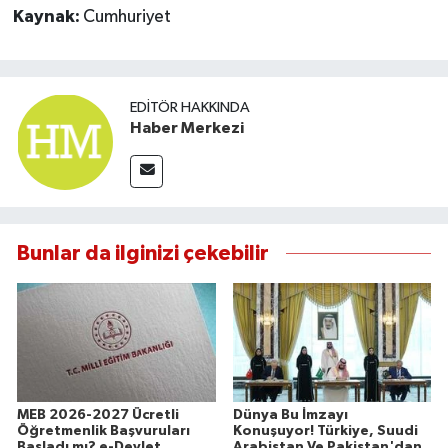
Kaynak:
Cumhuriyet
EDITÖR HAKKINDA
Haber Merkezi
Bunlar da ilginizi çekebilir
MEB 2026-2027 Ücretli
Dünya Bu İmzayı
Öğretmenlik Başvuruları
Konuşuyor! Türkiye, Suudi
Başladı mı? e-Devlet
Arabistan Ve Pakistan'dan