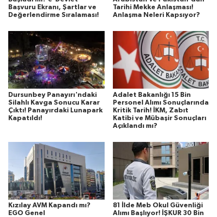
Başvuru Ekranı, Şartlar ve
Tarihi Mekke Anlaşması!
Değerlendirme Sıralaması!
Anlaşma Neleri Kapsıyor?
Dursunbey Panayırı'ndaki
Adalet Bakanlığı 15 Bin
Silahlı Kavga Sonucu Karar
Personel Alımı Sonuçlarında
Çıktı! Panayırdaki Lunapark
Kritik Tarih! İKM, Zabıt
Kapatıldı!
Katibi ve Mübaşir Sonuçları
Açıklandı mı?
Kızılay AVM Kapandı mı?
81 İlde Meb Okul Güvenliği
EGO Genel
Alımı Başlıyor! İŞKUR 30 Bin