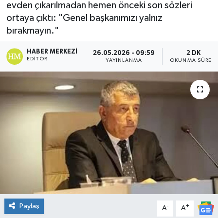
evden çıkarılmadan hemen önceki son sözleri
DÜNYA
ortaya çıktı: "Genel başkanımızı yalnız
bırakmayın."
Dursunbey
HABER MERKEZI
26.05.2026 - 09:59
2 DK
EDITÖR
YAYINLANMA
OKUNMA SÜRESI
Edremit
EĞİTİM
EKONOMİ
Erdek
Gömeç
Gönen
Paylaş
-
+
A
A
Havran