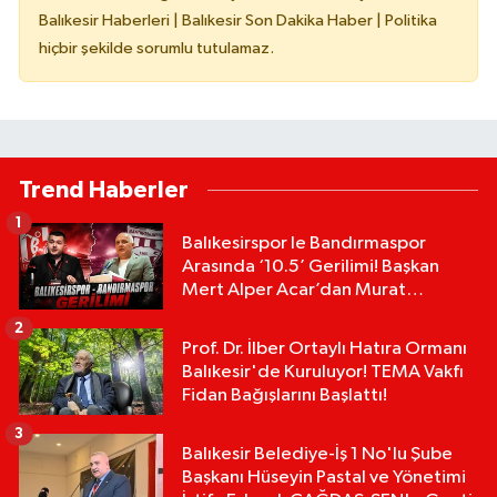
Balıkesir Haberleri | Balıkesir Son Dakika Haber | Politika
hiçbir şekilde sorumlu tutulamaz.
Trend Haberler
1
Balıkesirspor le Bandırmaspor
Arasında ‘10.5’ Gerilimi! Başkan
Mert Alper Acar’dan Murat
Karakoyun'a Sert Tepki!
2
Prof. Dr. İlber Ortaylı Hatıra Ormanı
Balıkesir'de Kuruluyor! TEMA Vakfı
Fidan Bağışlarını Başlattı!
3
Balıkesir Belediye-İş 1 No'lu Şube
Başkanı Hüseyin Pastal ve Yönetimi