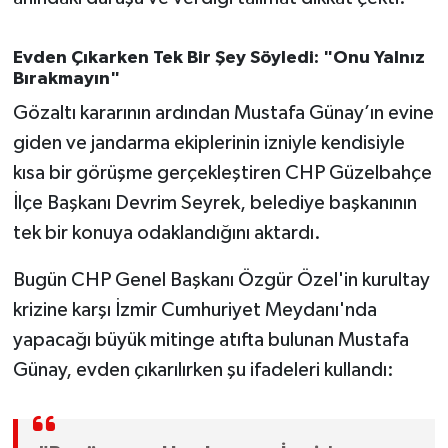
OTOMOTİV
Evden Çıkarken Tek Bir Şey Söyledi: "Onu Yalnız
Resmi İlanlar
Bırakmayın"
SAĞLIK
Gözaltı kararının ardından Mustafa Günay’ın evine
giden ve jandarma ekiplerinin izniyle kendisiyle
Savaştepe
kısa bir görüşme gerçekleştiren CHP Güzelbahçe
İlçe Başkanı Devrim Seyrek, belediye başkanının
SEYAHAT
tek bir konuya odaklandığını aktardı.
SİYASET
Bugün CHP Genel Başkanı Özgür Özel'in kurultay
krizine karşı İzmir Cumhuriyet Meydanı'nda
Sındırgı
yapacağı büyük mitinge atıfta bulunan Mustafa
SPOR
Günay, evden çıkarılırken şu ifadeleri kullandı:
SÜRMANŞET