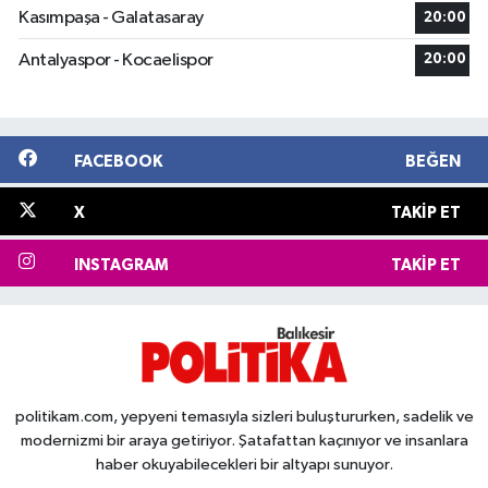
Kasımpaşa - Galatasaray
20:00
Antalyaspor - Kocaelispor
20:00
FACEBOOK
BEĞEN
X
TAKIP ET
INSTAGRAM
TAKIP ET
politikam.com, yepyeni temasıyla sizleri buluştururken, sadelik ve
modernizmi bir araya getiriyor. Şatafattan kaçınıyor ve insanlara
haber okuyabilecekleri bir altyapı sunuyor.