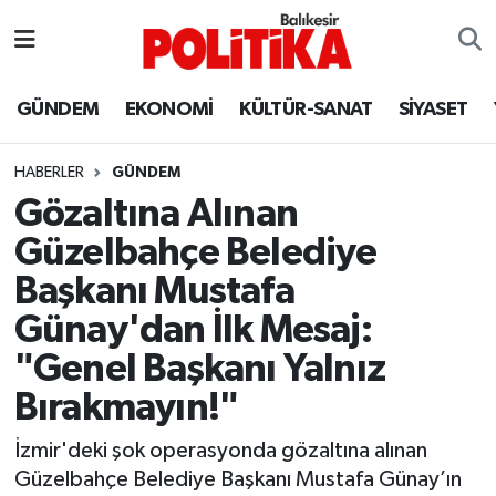
ASTROLOJİ
Balıkesir Nöbetçi Eczaneler
GÜNDEM
EKONOMİ
KÜLTÜR-SANAT
SİYASET
Ayvalık
Balıkesir Hava Durumu
HABERLER
GÜNDEM
Balya
Balıkesir Namaz Vakitleri
Gözaltına Alınan
Güzelbahçe Belediye
Bandırma
Balıkesir Trafik Yoğunluk Haritası
Başkanı Mustafa
Bigadiç
Süper Lig Puan Durumu ve Fikstür
Günay'dan İlk Mesaj:
"Genel Başkanı Yalnız
BİYOGRAFİLER
Tüm Manşetler
Bırakmayın!"
Burhaniye
Son Dakika Haberleri
İzmir'deki şok operasyonda gözaltına alınan
Güzelbahçe Belediye Başkanı Mustafa Günay’ın
ÇEVRE
Haber Arşivi