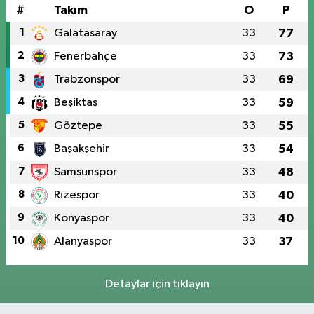
#
Takım
O
P
1
Galatasaray
33
77
2
Fenerbahçe
33
73
3
Trabzonspor
33
69
4
Beşiktaş
33
59
5
Göztepe
33
55
6
Başakşehir
33
54
7
Samsunspor
33
48
8
Rizespor
33
40
9
Konyaspor
33
40
10
Alanyaspor
33
37
Detaylar için tıklayın