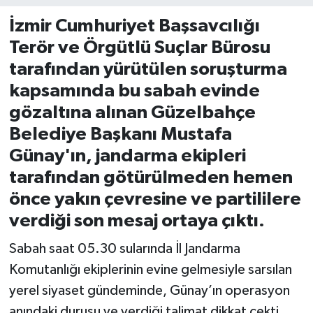
İzmir Cumhuriyet Başsavcılığı
İvrindi
Terör ve Örgütlü Suçlar Bürosu
tarafından yürütülen soruşturma
KENT GÜNDEMİ
kapsamında bu sabah evinde
Kepsut
gözaltına alınan Güzelbahçe
Belediye Başkanı Mustafa
KÜLTÜR-SANAT
Günay'ın, jandarma ekipleri
tarafından götürülmeden hemen
MAGAZİN
önce yakın çevresine ve partililere
MANŞET
verdiği son mesaj ortaya çıktı.
Manyas
Sabah saat 05.30 sularında İl Jandarma
Komutanlığı ekiplerinin evine gelmesiyle sarsılan
OLAY
yerel siyaset gündeminde, Günay’ın operasyon
anındaki duruşu ve verdiği talimat dikkat çekti.