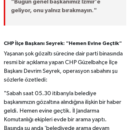
"Bugün genel başkanımız İzmir'e
Susurluk
geliyor, onu yalnız bırakmayın."
TARİHTE BUGÜN
TEKNOLOJİ
CHP İlçe Başkanı Seyrek: "Hemen Evine Geçtik"
Trend
Yaşanan şok gözaltı sürecine dair parti binasında
resmi bir açıklama yapan CHP Güzelbahçe İlçe
TÜRKİYE
Başkanı Devrim Seyrek, operasyon sabahını şu
VİZYONDAKİLER
sözlerle özetledi:
"Sabah saat 05.30 itibarıyla belediye
YAŞAM
başkanımızın gözaltına alındığına ilişkin bir haber
geldi. Hemen evine geçtik. İl Jandarma
Komutanlığı ekipleri evde bir arama yaptı.
Basında şu anda 'belediyede arama devam