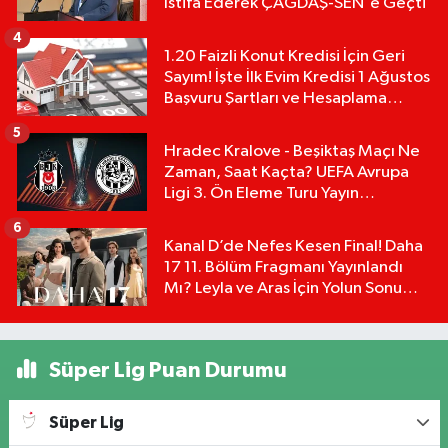
İstifa Ederek ÇAĞDAŞ-SEN'e Geçti
4
1.20 Faizli Konut Kredisi İçin Geri
Sayım! İşte İlk Evim Kredisi 1 Ağustos
Başvuru Şartları ve Hesaplama
Tablosu:
5
Hradec Kralove - Beşiktaş Maçı Ne
Zaman, Saat Kaçta? UEFA Avrupa
Ligi 3. Ön Eleme Turu Yayın
Detayları!
6
Kanal D’de Nefes Kesen Final! Daha
17 11. Bölüm Fragmanı Yayınlandı
Mı? Leyla ve Aras İçin Yolun Sonu
Mu?
Süper Lig Puan Durumu
Süper Lig