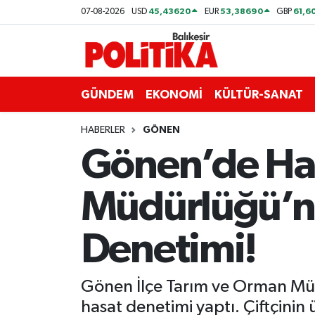
45,43620
53,38690
61,6
07-08-2026
USD
EUR
GBP
ASTROLOJİ
Balıkesir Nöbetçi Eczaneler
Ayvalık
Balıkesir Hava Durumu
GÜNDEM
EKONOMİ
KÜLTÜR-SANAT
Balya
Balıkesir Namaz Vakitleri
HABERLER
GÖNEN
Gönen’de Hasa
Bandırma
Balıkesir Trafik Yoğunluk Haritası
Müdürlüğü’nd
Bigadiç
Süper Lig Puan Durumu ve Fikstür
BİYOGRAFİLER
Tüm Manşetler
Denetimi!
Burhaniye
Son Dakika Haberleri
Gönen İlçe Tarım ve Orman Müdü
ÇEVRE
Haber Arşivi
hasat denetimi yaptı. Çiftçinin 