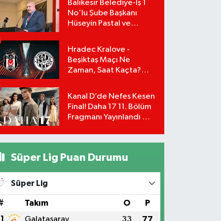
Balıkesir Belediye-İş 1
No'lu Şube Başkanı
Hüseyin Pastal ve
Yönetimi İstifa Ederek
ÇAĞDAŞ-SEN'e Geçti
Hradec Kralove -
Beşiktaş Maçı Ne
Zaman, Saat Kaçta?
UEFA Avrupa Ligi 3. Ön
Eleme Turu Yayın
Kanal D’de Nefes Kesen
Detayları!
Final! Daha 17 11. Bölüm
Fragmanı Yayınlandı Mı?
Leyla ve Aras İçin Yolun
Sonu Mu?
Süper Lig Puan Durumu
Süper Lig
#
Takım
O
P
1
Galatasaray
33
77