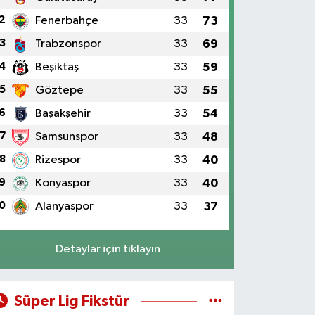
2
Fenerbahçe
33
73
3
Trabzonspor
33
69
4
Beşiktaş
33
59
5
Göztepe
33
55
6
Başakşehir
33
54
7
Samsunspor
33
48
8
Rizespor
33
40
9
Konyaspor
33
40
0
Alanyaspor
33
37
Detaylar için tıklayın
Süper Lig Fikstür