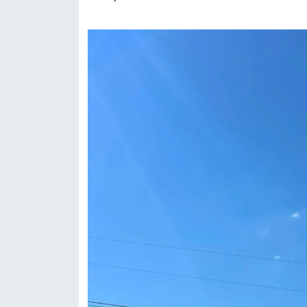
OTOMOTİV
Resmi İlanlar
SAĞLIK
Savaştepe
SEYAHAT
SİYASET
Sındırgı
SPOR
SÜRMANŞET