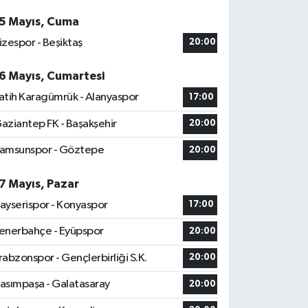
5 Mayıs, Cuma
izespor - Beşiktaş
20:00
6 Mayıs, Cumartesi
atih Karagümrük - Alanyaspor
17:00
aziantep FK - Başakşehir
20:00
amsunspor - Göztepe
20:00
7 Mayıs, Pazar
ayserispor - Konyaspor
17:00
enerbahçe - Eyüpspor
20:00
rabzonspor - Gençlerbirliği S.K.
20:00
asımpaşa - Galatasaray
20:00