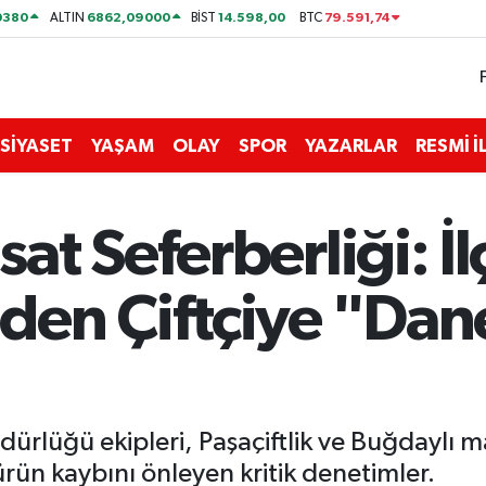
0380
6862,09000
14.598,00
79.591,74
ALTIN
BİST
BTC
SİYASET
YAŞAM
OLAY
SPOR
YAZARLAR
RESMİ 
t Seferberliği: İl
en Çiftçiye "Dan
rlüğü ekipleri, Paşaçiftlik ve Buğdaylı m
ürün kaybını önleyen kritik denetimler.