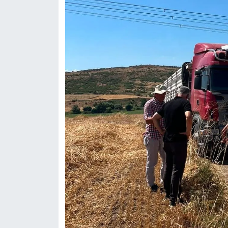
Susurluk
TARİHTE BUGÜN
TEKNOLOJİ
Trend
TÜRKİYE
VİZYONDAKİLER
YAŞAM