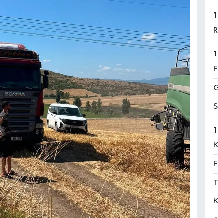
1
R
1
F
G
S
1
K
F
T
K