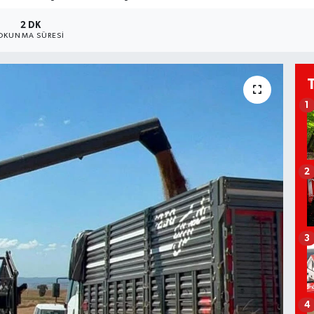
2 DK
OKUNMA SÜRESI
1
2
3
4