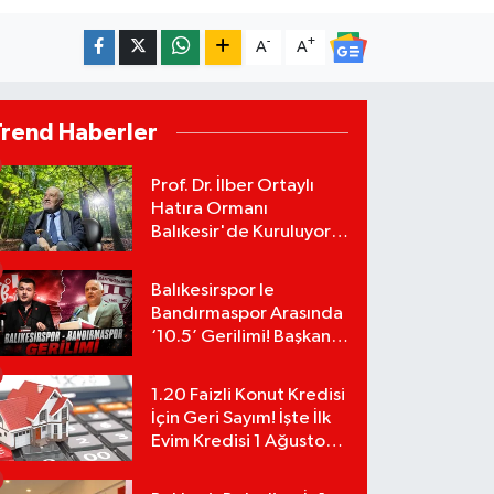
-
+
A
A
Trend Haberler
Prof. Dr. İlber Ortaylı
Hatıra Ormanı
Balıkesir'de Kuruluyor!
TEMA Vakfı Fidan
Bağışlarını Başlattı!
Balıkesirspor le
Bandırmaspor Arasında
‘10.5’ Gerilimi! Başkan
Mert Alper Acar’dan
Murat Karakoyun'a Sert
1.20 Faizli Konut Kredisi
Tepki!
İçin Geri Sayım! İşte İlk
Evim Kredisi 1 Ağustos
Başvuru Şartları ve
Hesaplama Tablosu: