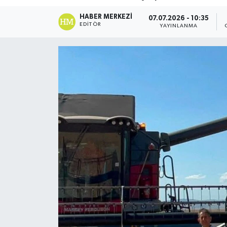
DÜNYA
HABER MERKEZI
07.07.2026 - 10:35
EDITÖR
YAYINLANMA
Dursunbey
Edremit
EĞİTİM
EKONOMİ
Erdek
Gömeç
Gönen
Havran