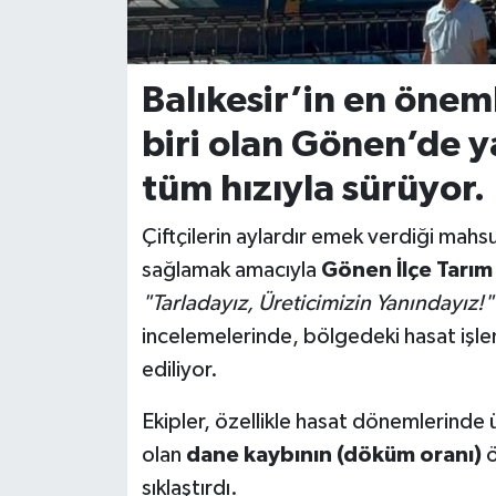
İvrindi
Balıkesir’in en önem
KENT GÜNDEMİ
biri olan Gönen’de y
Kepsut
tüm hızıyla sürüyor.
KÜLTÜR-SANAT
Çiftçilerin aylardır emek verdiği mahs
sağlamak amacıyla
Gönen İlçe Tarı
MAGAZİN
"Tarladayız, Üreticimizin Yanındayız!"
MANŞET
incelemelerinde, bölgedeki hasat işlem
ediliyor.
Manyas
Ekipler, özellikle hasat dönemlerinde 
OLAY
olan
dane kaybının (döküm oranı)
ö
sıklaştırdı.