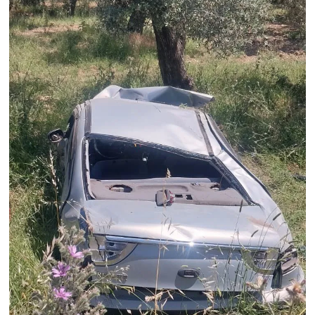
OTOMOTİV
Resmi İlanlar
SAĞLIK
Savaştepe
SEYAHAT
SİYASET
Sındırgı
SPOR
SÜRMANŞET