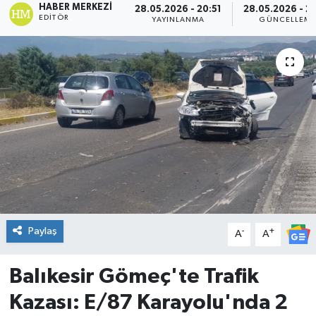
HABER MERKEZI
28.05.2026 - 20:51
28.05.2026 - 2
EDITÖR
YAYINLANMA
GÜNCELLEM
DÜNYA
Dursunbey
Edremit
EĞİTİM
EKONOMİ
Erdek
Paylaş
-
+
A
A
Gömeç
Balıkesir Gömeç'te Trafik
Gönen
Kazası: E/87 Karayolu'nda 2
Havran