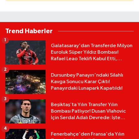
Trend Haberler
1
Galatasaray'dan Transferde Milyon
Euroluk Süper Yıldız Bombası!
Rafael Leao Teklifi Kabul Etti,
İmzalar An Meselesi!
2
Dursunbey Panayırı'ndaki Silahlı
Kavga Sonucu Karar Çıktı!
Panayırdaki Lunapark Kapatıldı!
3
Beşiktaş’ta Yılın Transfer Yılın
Bombası Patlıyor! Dusan Vlahovic
İçin Serdal Adalı Devrede: İşte
Masadaki Dev Rakam:
4
Fenerbahçe'den Fransa'da Yılın