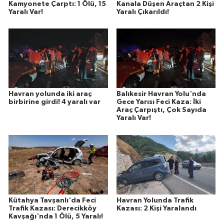
Kamyonete Çarptı: 1 Ölü, 15
Kanala Düşen Araçtan 2 Kişi
Yaralı Var!
Yaralı Çıkarıldı!
Havran yolunda iki araç
Balıkesir Havran Yolu'nda
birbirine girdi! 4 yaralı var
Gece Yarısı Feci Kaza: İki
Araç Çarpıştı, Çok Sayıda
Yaralı Var!
Kütahya Tavşanlı'da Feci
Havran Yolunda Trafik
Trafik Kazası: Derecikköy
Kazası: 2 Kişi Yaralandı
Kavşağı'nda 1 Ölü, 5 Yaralı!