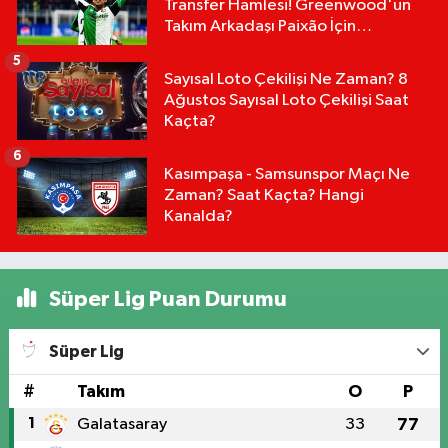
Transfer Hamlesi! Greenwood'un
Takım Arkadaşı Paixão İçin
Düğmeye Basıldı!
5
Sayısal Loto Çekilişi Ne Zaman? 8
Ağustos Sayısal Loto Çekilişi Saat
Kaçta?
6
Kasımpaşa - Samsunspor Maçı Ne
Zaman? Saat Kaçta? Hangi
Kanalda?
Süper Lig Puan Durumu
Süper Lig
#
Takım
O
P
1
Galatasaray
33
77