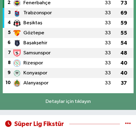
2
Fenerbahçe
33
73
3
Trabzonspor
33
69
4
Beşiktaş
33
59
5
Göztepe
33
55
6
Başakşehir
33
54
7
Samsunspor
33
48
8
Rizespor
33
40
9
Konyaspor
33
40
10
Alanyaspor
33
37
Detaylar için tıklayın
Süper Lig Fikstür