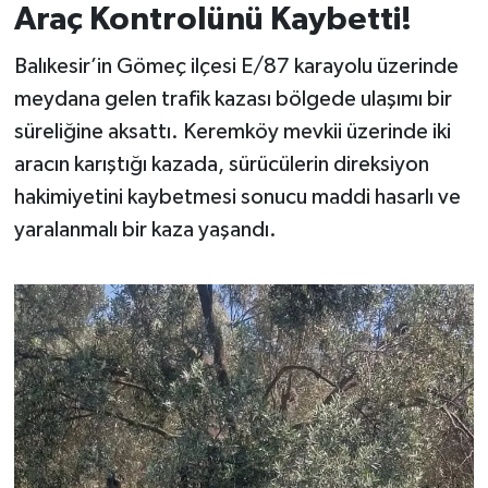
Araç Kontrolünü Kaybetti!
İvrindi
Balıkesir’in Gömeç ilçesi E/87 karayolu üzerinde
meydana gelen trafik kazası bölgede ulaşımı bir
KENT GÜNDEMİ
süreliğine aksattı. Keremköy mevkii üzerinde iki
Kepsut
aracın karıştığı kazada, sürücülerin direksiyon
hakimiyetini kaybetmesi sonucu maddi hasarlı ve
KÜLTÜR-SANAT
yaralanmalı bir kaza yaşandı.
MAGAZİN
MANŞET
Manyas
OLAY