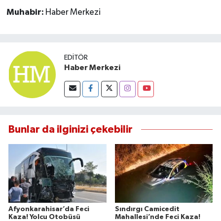
Muhabir:
Haber Merkezi
EDITÖR
Haber Merkezi
Bunlar da ilginizi çekebilir
Afyonkarahisar’da Feci
Sındırgı Camicedit
Kaza! Yolcu Otobüsü
Mahallesi’nde Feci Kaza!