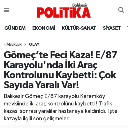
ASTROLOJİ
Balıkesir Nöbetçi Eczaneler
GÜNDEM
EKONOMİ
KÜLTÜR-SANAT
SİYASET
Ayvalık
Balıkesir Hava Durumu
HABERLER
OLAY
Balya
Balıkesir Namaz Vakitleri
Gömeç’te Feci Kaza! E/87
Karayolu'nda İki Araç
Bandırma
Balıkesir Trafik Yoğunluk Haritası
Kontrolunu Kaybetti: Çok
Bigadiç
Süper Lig Puan Durumu ve Fikstür
Sayıda Yaralı Var!
BİYOGRAFİLER
Tüm Manşetler
Balıkesir Gömeç E/87 karayolu Keremköy
mevkiinde iki araç kontrolünü kaybetti! Trafik
Burhaniye
Son Dakika Haberleri
kazası sonrası yaralılar hastaneye kaldırıldı. İşte
kazayla ilgili son gelişmeler.
ÇEVRE
Haber Arşivi