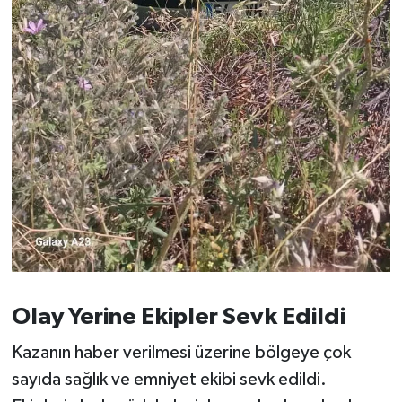
Susurluk
TARİHTE BUGÜN
TEKNOLOJİ
Trend
TÜRKİYE
VİZYONDAKİLER
YAŞAM
Olay Yerine Ekipler Sevk Edildi
Kazanın haber verilmesi üzerine bölgeye çok
sayıda sağlık ve emniyet ekibi sevk edildi.