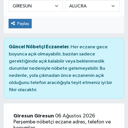
DÜNYA
Paylaş
Dursunbey
Edremit
Güncel Nöbetçi Eczaneler.
Her eczane gece
EĞİTİM
boyunca açık olmayabilir, bazıları sadece
gerektiğinde açık kalabilir veya beklenmedik
durumlar nedeniyle nöbete gelemeyebilir. Bu
EKONOMİ
nedenle, yola çıkmadan önce eczanenin açık
olduğunu telefon aracılığıyla teyit etmeniz iyi bir
Erdek
fikir olacaktır.
Gömeç
Gönen
Giresun Giresun
06 Ağustos 2026
Perşembe nöbetçi eczane adres, telefon ve
Havran
konumları