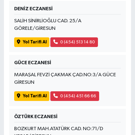
Susurluk
DENİZ ECZANESİ
TARİHTE BUGÜN
SALİH SİNİRLİOĞLU CAD. 25/A
GÖRELE/GİRESUN
TEKNOLOJİ
Yol Tarifi Al
0 (454) 513 14 80
Trend
GÜCE ECZANESİ
TÜRKİYE
MARAŞAL FEVZİ ÇAKMAK ÇAD.NO:3/A GÜCE
VİZYONDAKİLER
GİRESUN
Yol Tarifi Al
0 (454) 451 66 66
YAŞAM
ÖZTÜRK ECZANESİ
BOZKURT MAH.ATATÜRK CAD. NO:71/D