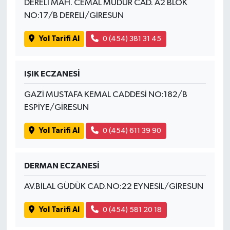
DERELİ MAH. CEMAL MÜDÜR CAD. A2 BLOK
OTOMOTİV
NO:17/B DERELİ/GİRESUN
Resmi İlanlar
Yol Tarifi Al
0 (454) 381 31 45
SAĞLIK
IŞIK ECZANESİ
Savaştepe
GAZİ MUSTAFA KEMAL CADDESİ NO:182/B
ESPİYE/GİRESUN
SEYAHAT
Yol Tarifi Al
0 (454) 611 39 90
SİYASET
Sındırgı
DERMAN ECZANESİ
AV.BİLAL GÜDÜK CAD.NO:22 EYNESİL/GİRESUN
SPOR
Yol Tarifi Al
0 (454) 581 20 18
SÜRMANŞET