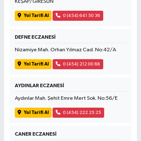
KEŞAP/GİRESUN
Yol Tarifi Al
0 (454) 641 50 36
DEFNE ECZANESİ
Nizamiye Mah. Orhan Yılmaz Cad. No:42/A
Yol Tarifi Al
0 (454) 212 00 88
AYDINLAR ECZANESİ
Aydınlar Mah. Şehit Emre Mert Sok. No:56/E
Yol Tarifi Al
0 (454) 222 25 25
CANER ECZANESİ