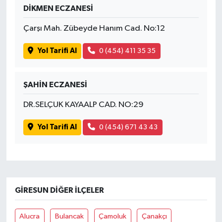
DİKMEN ECZANESİ
Çarşı Mah. Zübeyde Hanım Cad. No:12
Yol Tarifi Al
0 (454) 411 35 35
ŞAHİN ECZANESİ
DR.SELÇUK KAYAALP CAD. NO:29
Yol Tarifi Al
0 (454) 671 43 43
GIRESUN DIĞER İLÇELER
Alucra
Bulancak
Çamoluk
Çanakçı