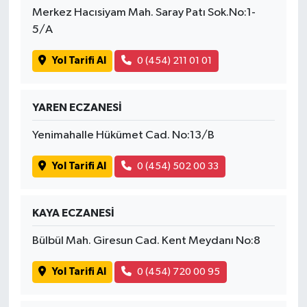
Merkez Hacısiyam Mah. Saray Patı Sok.No:1-
5/A
Yol Tarifi Al
0 (454) 211 01 01
YAREN ECZANESİ
Yenimahalle Hükümet Cad. No:13/B
Yol Tarifi Al
0 (454) 502 00 33
KAYA ECZANESİ
Bülbül Mah. Giresun Cad. Kent Meydanı No:8
Yol Tarifi Al
0 (454) 720 00 95