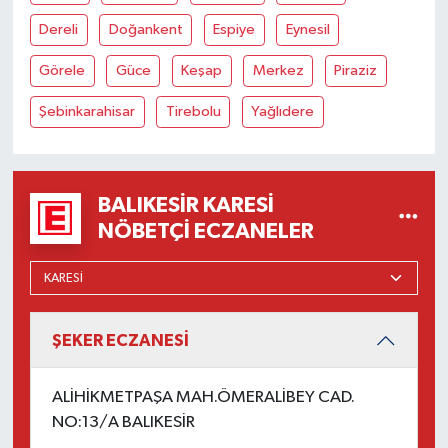
Dereli
Doğankent
Espiye
Eynesil
Görele
Güce
Keşap
Merkez
Piraziz
Şebinkarahisar
Tirebolu
Yağlıdere
BALIKESIR KARESI
NÖBETÇI ECZANELER
ŞEKER ECZANESİ
ALİHİKMETPAŞA MAH.ÖMERALİBEY CAD.
NO:13/A BALIKESİR