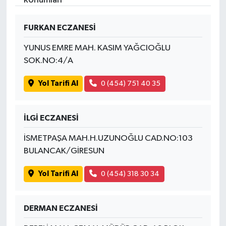
İvrindi
FURKAN ECZANESİ
YUNUS EMRE MAH. KASIM YAĞCIOĞLU
KENT GÜNDEMİ
SOK.NO:4/A
Kepsut
Yol Tarifi Al
0 (454) 751 40 35
KÜLTÜR-SANAT
İLGİ ECZANESİ
MAGAZİN
İSMETPAŞA MAH.H.UZUNOĞLU CAD.NO:103
BULANCAK/GİRESUN
MANŞET
Yol Tarifi Al
0 (454) 318 30 34
Manyas
OLAY
DERMAN ECZANESİ