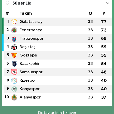
Süper Lig
#
Takım
O
P
1
Galatasaray
33
77
2
Fenerbahçe
33
73
3
Trabzonspor
33
69
4
Beşiktaş
33
59
5
Göztepe
33
55
6
Başakşehir
33
54
7
Samsunspor
33
48
8
Rizespor
33
40
9
Konyaspor
33
40
10
Alanyaspor
33
37
Detaylar için tıklayın