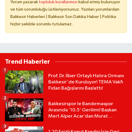
Yorum yazarak
topluluk kurallarımızı
kabul etmiş bulunuyor
ve tüm sorumluluğu üstleniyorsunuz. Yazılan yorumlardan
Balıkesir Haberleri | Balıkesir Son Dakika Haber | Politika
hiçbir şekilde sorumlu tutulamaz.
Trend Haberler
1
Prof. Dr. İlber Ortaylı Hatıra Ormanı
Balıkesir'de Kuruluyor! TEMA Vakfı
Fidan Bağışlarını Başlattı!
2
Balıkesirspor le Bandırmaspor
Arasında ‘10.5’ Gerilimi! Başkan
Mert Alper Acar’dan Murat
Karakoyun'a Sert Tepki!
3
1.20 Faizli Konut Kredisi İçin Geri