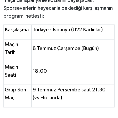
maçında İspanya ile kozlarını paylaşacak.
OTOMOTİV
Sporseverlerin heyecanla beklediği karşılaşmanın
Resmi İlanlar
programı netleşti:
SAĞLIK
Karşılaşma
Türkiye - İspanya (U22 Kadınlar)
Savaştepe
Maçın
8 Temmuz Çarşamba (Bugün)
Tarihi
SEYAHAT
Maçın
SİYASET
18.00
Saati
Sındırgı
Grup Son
9 Temmuz Perşembe saat 21.30
SPOR
Maçı
(vs Hollanda)
SÜRMANŞET