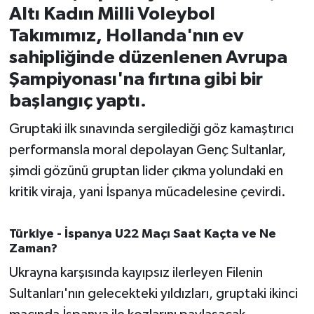
Altı Kadın Milli Voleybol
İvrindi
Takımımız, Hollanda'nın ev
sahipliğinde düzenlenen Avrupa
KENT GÜNDEMİ
Şampiyonası'na fırtına gibi bir
başlangıç yaptı.
Kepsut
Gruptaki ilk sınavında sergilediği göz kamaştırıcı
KÜLTÜR-SANAT
performansla moral depolayan Genç Sultanlar,
şimdi gözünü gruptan lider çıkma yolundaki en
MAGAZİN
kritik viraja, yani İspanya mücadelesine çevirdi.
MANŞET
Türkiye - İspanya U22 Maçı Saat Kaçta ve Ne
Manyas
Zaman?
Ukrayna karşısında kayıpsız ilerleyen Filenin
OLAY
Sultanları'nın gelecekteki yıldızları, gruptaki ikinci