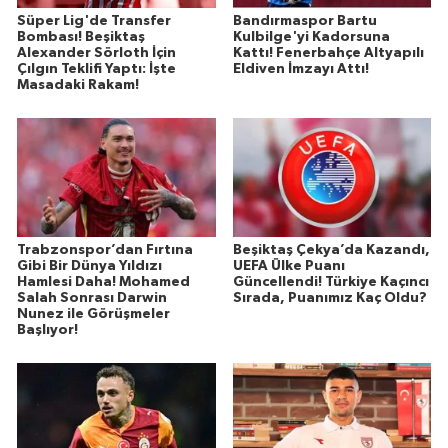
Süper Lig'de Transfer
Bandırmaspor Bartu
Bombası! Beşiktaş
Kulbilge'yi Kadorsuna
Alexander Sörloth İçin
Kattı! Fenerbahçe Altyapılı
Çılgın Teklifi Yaptı: İşte
Eldiven İmzayı Attı!
Masadaki Rakam!
Trabzonspor’dan Fırtına
Beşiktaş Çekya’da Kazandı,
Gibi Bir Dünya Yıldızı
UEFA Ülke Puanı
Hamlesi Daha! Mohamed
Güncellendi! Türkiye Kaçıncı
Salah Sonrası Darwin
Sırada, Puanımız Kaç Oldu?
Nunez ile Görüşmeler
Başlıyor!