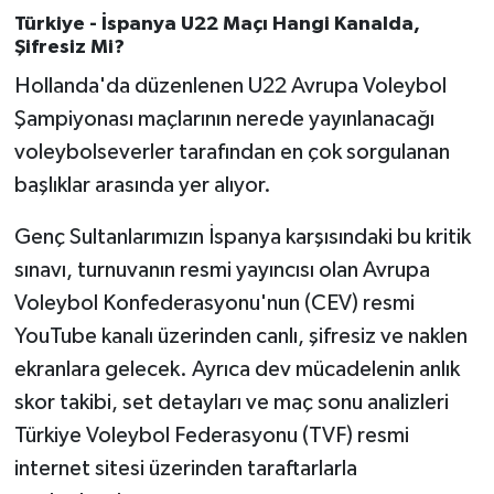
Susurluk
Türkiye - İspanya U22 Maçı Hangi Kanalda,
Şifresiz Mi?
TARİHTE BUGÜN
Hollanda'da düzenlenen U22 Avrupa Voleybol
Şampiyonası maçlarının nerede yayınlanacağı
TEKNOLOJİ
voleybolseverler tarafından en çok sorgulanan
başlıklar arasında yer alıyor.
Trend
Genç Sultanlarımızın İspanya karşısındaki bu kritik
TÜRKİYE
sınavı, turnuvanın resmi yayıncısı olan Avrupa
VİZYONDAKİLER
Voleybol Konfederasyonu'nun (CEV) resmi
YouTube kanalı üzerinden canlı, şifresiz ve naklen
YAŞAM
ekranlara gelecek. Ayrıca dev mücadelenin anlık
skor takibi, set detayları ve maç sonu analizleri
Türkiye Voleybol Federasyonu (TVF) resmi
internet sitesi üzerinden taraftarlarla