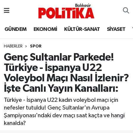
ASTROLOJİ
Balıkesir Nöbetçi Eczaneler
GÜNDEM
EKONOMİ
KÜLTÜR-SANAT
SİYASET
Ayvalık
Balıkesir Hava Durumu
HABERLER
SPOR
Balya
Balıkesir Namaz Vakitleri
Genç Sultanlar Parkede!
Türkiye - İspanya U22
Bandırma
Balıkesir Trafik Yoğunluk Haritası
Voleybol Maçı Nasıl İzlenir?
Bigadiç
Süper Lig Puan Durumu ve Fikstür
İşte Canlı Yayın Kanalları:
BİYOGRAFİLER
Tüm Manşetler
Türkiye - İspanya U22 kadın voleybol maçı için
nefesler tutuldu! Genç Sultanlar'ın Avrupa
Burhaniye
Son Dakika Haberleri
Şampiyonası'ndaki dev maçı saat kaçta ve hangi
kanalda?
ÇEVRE
Haber Arşivi