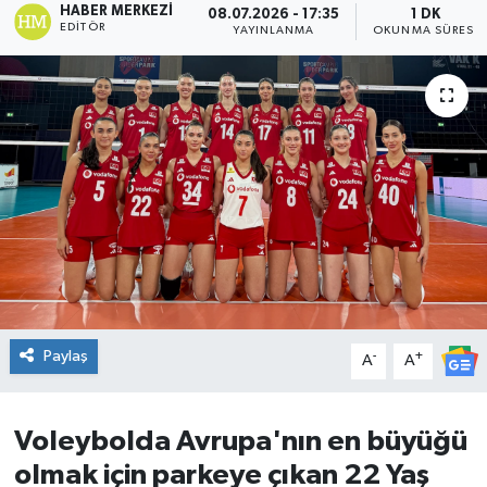
HABER MERKEZI
08.07.2026 - 17:35
1 DK
EDITÖR
YAYINLANMA
OKUNMA SÜRESI
DÜNYA
Dursunbey
Edremit
EĞİTİM
EKONOMİ
Erdek
Paylaş
-
+
A
A
Gömeç
Gönen
Voleybolda Avrupa'nın en büyüğü
olmak için parkeye çıkan 22 Yaş
Havran