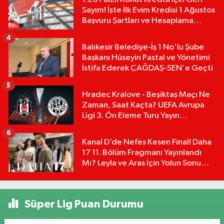
Sayım! İşte İlk Evim Kredisi 1 Ağustos
Başvuru Şartları ve Hesaplama
Tablosu:
4
Balıkesir Belediye-İş 1 No'lu Şube
Başkanı Hüseyin Pastal ve Yönetimi
İstifa Ederek ÇAĞDAŞ-SEN'e Geçti
5
Hradec Kralove - Beşiktaş Maçı Ne
Zaman, Saat Kaçta? UEFA Avrupa
Ligi 3. Ön Eleme Turu Yayın
Detayları!
6
Kanal D’de Nefes Kesen Final! Daha
17 11. Bölüm Fragmanı Yayınlandı
Mı? Leyla ve Aras İçin Yolun Sonu
Mu?
Süper Lig Puan Durumu