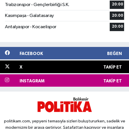
Trabzonspor - Gençlerbirliği S.K.
20:00
Kasımpaşa - Galatasaray
20:00
Antalyaspor - Kocaelispor
20:00
FACEBOOK
BEĞEN
X
TAKIP ET
INSTAGRAM
TAKIP ET
politikam.com, yepyeni temasıyla sizleri buluştururken, sadelik ve
modernizmi bir araya getiriyor. Şatafattan kaçınıyor ve insanlara