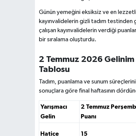
OTOMOTİV
Günün yemeğini eksiksiz ve en lezzetli
Resmi İlanlar
kayınvalidelerin gizli tadım testinden 
çalışan kayınvalidelerin verdiği puanla
SAĞLIK
bir sıralama oluşturdu.
Savaştepe
2 Temmuz 2026 Gelinim
SEYAHAT
Tablosu
SİYASET
Tadım, puanlama ve sunum süreçlerini
sonuçlara göre final haftasının dördün
Sındırgı
Yarışmacı
2 Temmuz Perşem
SPOR
Gelin
Puanı
SÜRMANŞET
Hatice
15