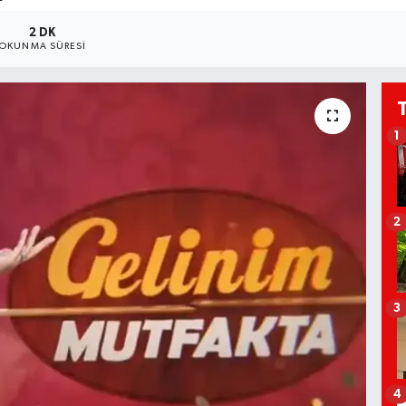
2 DK
OKUNMA SÜRESI
1
2
3
4