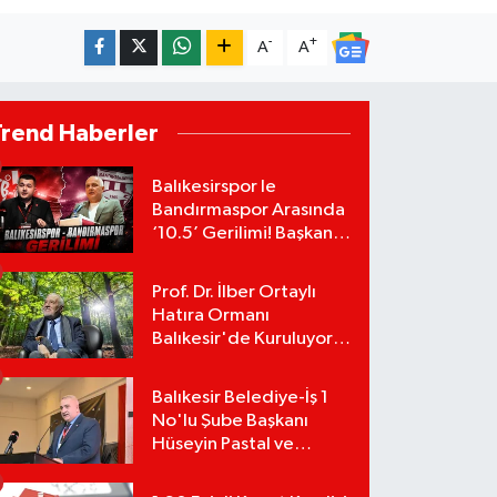
-
+
A
A
Trend Haberler
Balıkesirspor le
Bandırmaspor Arasında
‘10.5’ Gerilimi! Başkan
Mert Alper Acar’dan
Murat Karakoyun'a Sert
Prof. Dr. İlber Ortaylı
Tepki!
Hatıra Ormanı
Balıkesir'de Kuruluyor!
TEMA Vakfı Fidan
Bağışlarını Başlattı!
Balıkesir Belediye-İş 1
No'lu Şube Başkanı
Hüseyin Pastal ve
Yönetimi İstifa Ederek
ÇAĞDAŞ-SEN'e Geçti