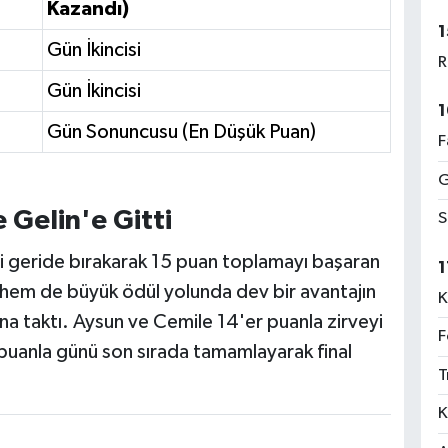
Kazandı)
1
Gün İkincisi
R
Gün İkincisi
1
Gün Sonuncusu (En Düşük Puan)
F
G
 Gelin'e Gitti
S
i geride bırakarak 15 puan toplamayı başaran
1
di hem de büyük ödül yolunda dev bir avantajın
K
ına taktı. Aysun ve Cemile 14'er puanla zirveyi
F
3 puanla günü son sırada tamamlayarak final
T
K