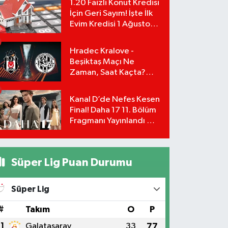
1.20 Faizli Konut Kredisi
İçin Geri Sayım! İşte İlk
Evim Kredisi 1 Ağustos
Başvuru Şartları ve
Hesaplama Tablosu:
Hradec Kralove -
Beşiktaş Maçı Ne
Zaman, Saat Kaçta?
UEFA Avrupa Ligi 3. Ön
Eleme Turu Yayın
Kanal D’de Nefes Kesen
Detayları!
Final! Daha 17 11. Bölüm
Fragmanı Yayınlandı Mı?
Leyla ve Aras İçin Yolun
Sonu Mu?
Süper Lig Puan Durumu
Süper Lig
#
Takım
O
P
1
Galatasaray
33
77