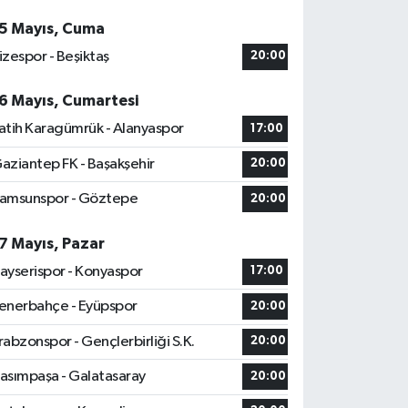
5 Mayıs, Cuma
izespor - Beşiktaş
20:00
6 Mayıs, Cumartesi
atih Karagümrük - Alanyaspor
17:00
aziantep FK - Başakşehir
20:00
amsunspor - Göztepe
20:00
7 Mayıs, Pazar
ayserispor - Konyaspor
17:00
enerbahçe - Eyüpspor
20:00
rabzonspor - Gençlerbirliği S.K.
20:00
asımpaşa - Galatasaray
20:00