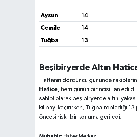
Susurluk
Aysun
14
TARİHTE BUGÜN
Cemile
14
TEKNOLOJİ
Tuğba
13
Trend
Beşibiryerde Altın Hatice
TÜRKİYE
Haftanın dördüncü gününde rakiplerin
VİZYONDAKİLER
Hatice
, hem günün birincisi ilan edil
sahibi olarak beşibiryerde altını yakas
YAŞAM
kıl payı kaçırırken, Tuğba topladığı 1
öncesi riskli bir konuma geriledi.
Muhabir:
Haber Merkezi