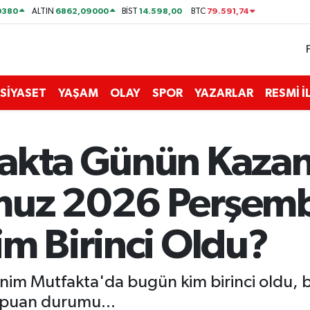
0380
6862,09000
14.598,00
79.591,74
ALTIN
BİST
BTC
SİYASET
YAŞAM
OLAY
SPOR
YAZARLAR
RESMİ 
akta Günün Kazana
muz 2026 Perşem
im Birinci Oldu?
m Mutfakta'da bugün kim birinci oldu, be
n puan durumu...