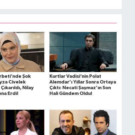
erbeti’nde Şok
Kurtlar Vadisi’nin Polat
eyza Civelek
Alemdar’ı Yıllar Sonra Ortaya
ıkarıldı, Nilay
Çıktı: Necati Şaşmaz’ın Son
na Erdi!
Hali Gündem Oldu!