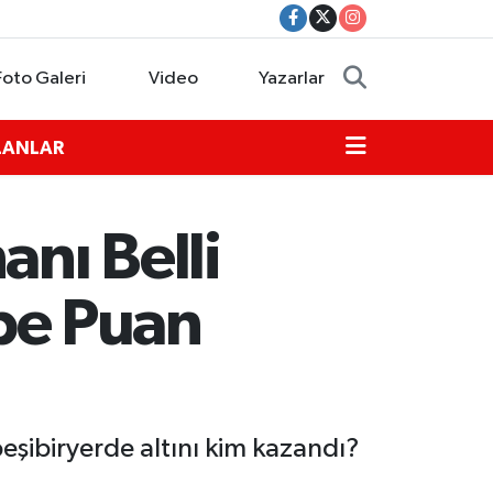
Foto Galeri
Video
Yazarlar
İLANLAR
nı Belli
be Puan
şibiryerde altını kim kazandı?