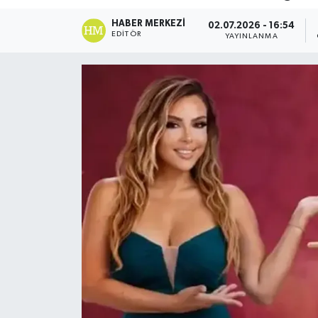
DÜNYA
HABER MERKEZI
02.07.2026 - 16:54
EDITÖR
YAYINLANMA
Dursunbey
Edremit
EĞİTİM
EKONOMİ
Erdek
Gömeç
Gönen
Havran