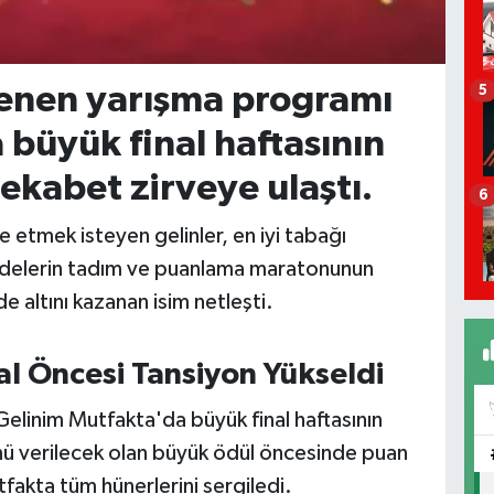
zlenen yarışma programı
5
büyük final haftasının
kabet zirveye ulaştı.
6
e etmek isteyen gelinler, en iyi tabağı
validelerin tadım ve puanlama maratonunun
e altını kazanan isim netleşti.
al Öncesi Tansiyon Yükseldi
 Gelinim Mutfakta'da büyük final haftasının
ünü verilecek olan büyük ödül öncesinde puan
akta tüm hünerlerini sergiledi.