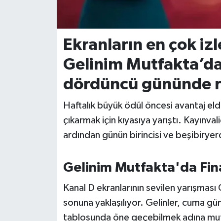
İvrindi
Ekranların en çok i
KENT GÜNDEMİ
Gelinim Mutfakta’da 
Kepsut
dördüncü gününde re
KÜLTÜR-SANAT
Haftalık büyük ödül öncesi avantaj eld
çıkarmak için kıyasıya yarıştı. Kayın
MAGAZİN
ardından günün birincisi ve beşibiryerd
MANŞET
Gelinim Mutfakta'da Fin
Manyas
Kanal D ekranlarının sevilen yarışması
OLAY
sonuna yaklaşılıyor. Gelinler, cuma g
tablosunda öne geçebilmek adına mutf