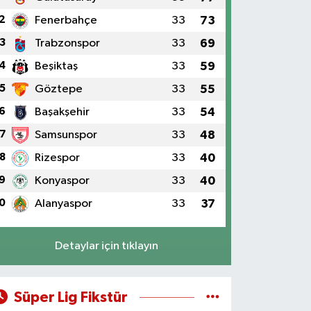
2
Fenerbahçe
33
73
3
Trabzonspor
33
69
4
Beşiktaş
33
59
5
Göztepe
33
55
6
Başakşehir
33
54
7
Samsunspor
33
48
8
Rizespor
33
40
9
Konyaspor
33
40
0
Alanyaspor
33
37
Detaylar için tıklayın
Süper Lig Fikstür