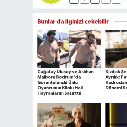
Bunlar da ilginizi çekebilir
Çağatay Ulusoy ve Aslıhan
Kızılcık Ş
Malbora Bodrum'da
Ayrılık: F
Görüntülendi! Ünlü
Kadrodan Ç
Oyuncunun Kilolu Hali
Dönemi So
Hayranlarını Şaşırttı!