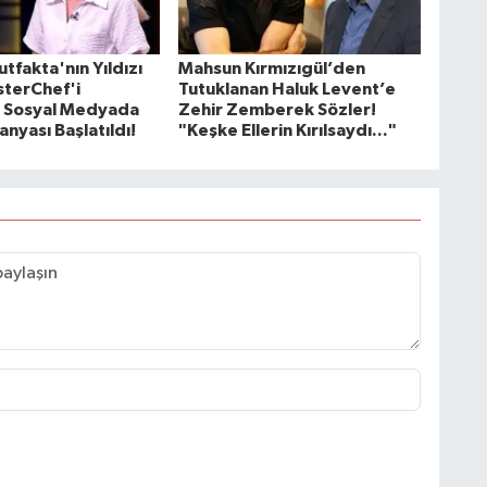
tfakta'nın Yıldızı
Mahsun Kırmızıgül’den
terChef'i
Tutuklanan Haluk Levent’e
ı! Sosyal Medyada
Zehir Zemberek Sözler!
nyası Başlatıldı!
"Keşke Ellerin Kırılsaydı..."