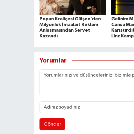
Popun Kraliçesi Gülşen’den
Gelinim Mu
Milyonluk İmzalar! Reklam
Cansu Mas
Anlaşmasından Servet
Karıştırd
Kazandı
Linç Kampa
Yorumlar
Gönder