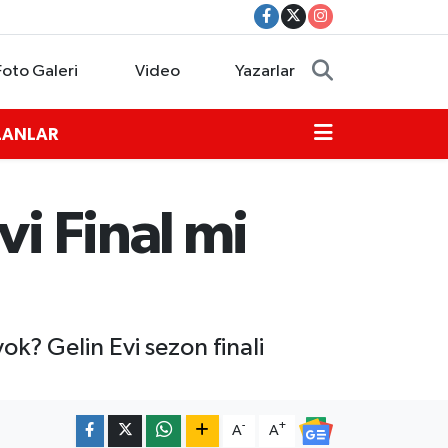
Foto Galeri
Video
Yazarlar
İLANLAR
vi Final mi
? Gelin Evi sezon finali
-
+
A
A