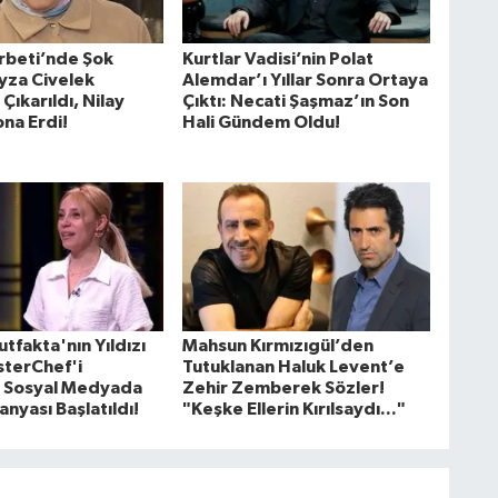
erbeti’nde Şok
Kurtlar Vadisi’nin Polat
eyza Civelek
Alemdar’ı Yıllar Sonra Ortaya
ıkarıldı, Nilay
Çıktı: Necati Şaşmaz’ın Son
na Erdi!
Hali Gündem Oldu!
tfakta'nın Yıldızı
Mahsun Kırmızıgül’den
terChef'i
Tutuklanan Haluk Levent’e
ı! Sosyal Medyada
Zehir Zemberek Sözler!
nyası Başlatıldı!
"Keşke Ellerin Kırılsaydı..."