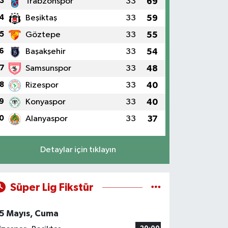
3
Trabzonspor
33
69
4
Beşiktaş
33
59
5
Göztepe
33
55
6
Başakşehir
33
54
7
Samsunspor
33
48
8
Rizespor
33
40
9
Konyaspor
33
40
0
Alanyaspor
33
37
Detaylar için tıklayın
Süper Lig Fikstür
5 Mayıs, Cuma