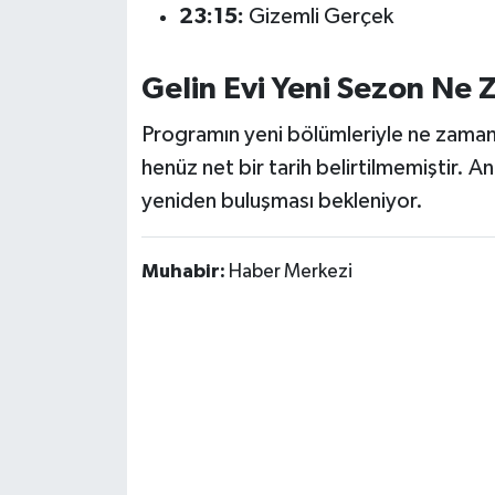
23:15:
Gizemli Gerçek
Susurluk
TARİHTE BUGÜN
Gelin Evi Yeni Sezon Ne
TEKNOLOJİ
Programın yeni bölümleriyle ne zaman
henüz net bir tarih belirtilmemiştir. Anc
Trend
yeniden buluşması bekleniyor.
TÜRKİYE
Muhabir:
Haber Merkezi
VİZYONDAKİLER
YAŞAM