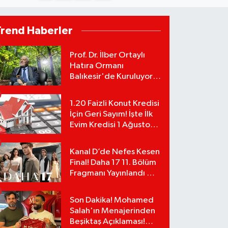
Trend Haberler
Prof. Dr. İlber Ortaylı
Hatıra Ormanı
Balıkesir'de Kuruluyor!
TEMA Vakfı Fidan
Bağışlarını Başlattı!
1.20 Faizli Konut Kredisi
İçin Geri Sayım! İşte İlk
Evim Kredisi 1 Ağustos
Başvuru Şartları ve
Hesaplama Tablosu:
Kanal D’de Nefes Kesen
Final! Daha 17 11. Bölüm
Fragmanı Yayınlandı Mı?
Leyla ve Aras İçin Yolun
Sonu Mu?
Son Dakika! Mohamed
Salah'ın Menajerinden
Beşiktaş Açıklaması!