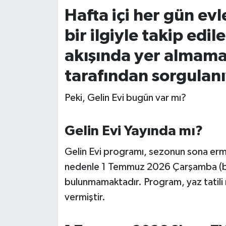
Hafta içi her gün ev
İvrindi
bir ilgiyle takip edil
KENT GÜNDEMİ
akışında yer almamas
tarafından sorgulanı
Kepsut
Peki, Gelin Evi bugün var mı?
KÜLTÜR-SANAT
MAGAZİN
Gelin Evi Yayında mı?
Gelin Evi programı, sezonun sona erme
MANŞET
nedenle 1 Temmuz 2026 Çarşamba (bug
Manyas
bulunmamaktadır. Program, yaz tatili n
vermiştir.
OLAY