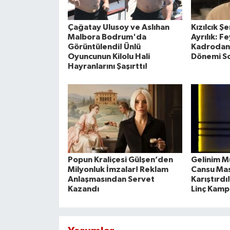
Çağatay Ulusoy ve Aslıhan
Kızılcık Ş
Malbora Bodrum'da
Ayrılık: F
Görüntülendi! Ünlü
Kadrodan Ç
Oyuncunun Kilolu Hali
Dönemi So
Hayranlarını Şaşırttı!
Popun Kraliçesi Gülşen’den
Gelinim Mu
Milyonluk İmzalar! Reklam
Cansu Mas
Anlaşmasından Servet
Karıştırd
Kazandı
Linç Kampa