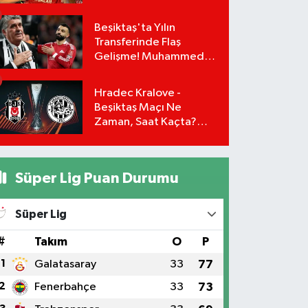
Transfer Gerçekleşiyor
mu?
Beşiktaş'ta Yılın
Transferinde Flaş
Gelişme! Muhammed
Salah Masaya Geri
Dönüyor!
Hradec Kralove -
Beşiktaş Maçı Ne
Zaman, Saat Kaçta?
UEFA Avrupa Ligi 3. Ön
Eleme Turu Yayın
Detayları!
Süper Lig Puan Durumu
Süper Lig
#
Takım
O
P
1
Galatasaray
33
77
2
Fenerbahçe
33
73