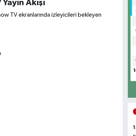
Yayın Akışı
ow TV ekranlarında izleyicileri bekleyen
a
1
1