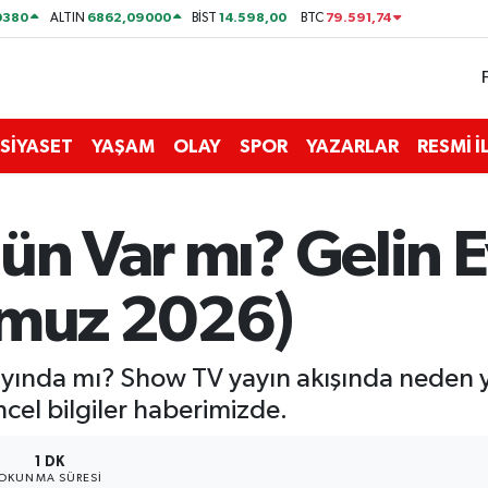
0380
6862,09000
14.598,00
79.591,74
ALTIN
BİST
BTC
SİYASET
YAŞAM
OLAY
SPOR
YAZARLAR
RESMİ 
ün Var mı? Gelin E
mmuz 2026)
ında mı? Show TV yayın akışında neden yok
el bilgiler haberimizde.
1 DK
OKUNMA SÜRESI