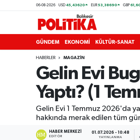
45,43620
53,38690
61,6
06-08-2026
USD
EUR
GBP
ASTROLOJİ
Balıkesir Nöbetçi Eczaneler
Ayvalık
Balıkesir Hava Durumu
GÜNDEM
EKONOMİ
KÜLTÜR-SANAT
Balya
Balıkesir Namaz Vakitleri
HABERLER
MAGAZİN
Gelin Evi Bug
Bandırma
Balıkesir Trafik Yoğunluk Haritası
Yaptı? (1 Te
Bigadiç
Süper Lig Puan Durumu ve Fikstür
BİYOGRAFİLER
Tüm Manşetler
Gelin Evi 1 Temmuz 2026'da yay
hakkında merak edilen tüm günc
Burhaniye
Son Dakika Haberleri
HABER MERKEZI
01.07.2026 - 10:48
ÇEVRE
Haber Arşivi
EDITÖR
YAYINLANMA