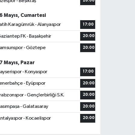
izespor - Beşiktaş
20:00
6 Mayıs, Cumartesi
atih Karagümrük - Alanyaspor
17:00
aziantep FK - Başakşehir
20:00
amsunspor - Göztepe
20:00
7 Mayıs, Pazar
ayserispor - Konyaspor
17:00
enerbahçe - Eyüpspor
20:00
rabzonspor - Gençlerbirliği S.K.
20:00
asımpaşa - Galatasaray
20:00
ntalyaspor - Kocaelispor
20:00