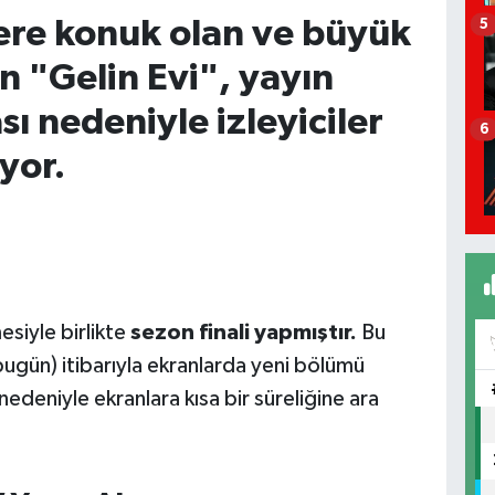
lere konuk olan ve büyük
5
en "Gelin Evi", yayın
ı nedeniyle izleyiciler
6
yor.
siyle birlikte
sezon finali yapmıştır.
Bu
ün) itibarıyla ekranlarda yeni bölümü
edeniyle ekranlara kısa bir süreliğine ara