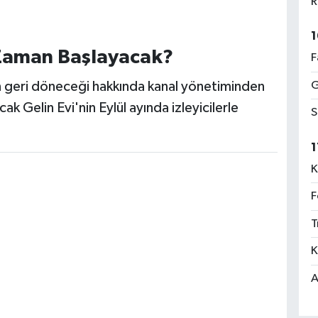
R
1
 Zaman Başlayacak?
F
 geri döneceği hakkında kanal yönetiminden
G
ak Gelin Evi'nin Eylül ayında izleyicilerle
S
1
K
F
T
K
A