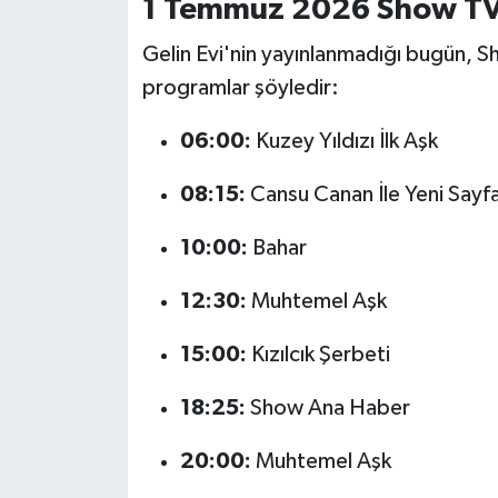
1 Temmuz 2026 Show TV 
OTOMOTİV
Gelin Evi'nin yayınlanmadığı bugün, Sh
Resmi İlanlar
programlar şöyledir:
SAĞLIK
06:00:
Kuzey Yıldızı İlk Aşk
Savaştepe
08:15:
Cansu Canan İle Yeni Sayf
SEYAHAT
10:00:
Bahar
SİYASET
12:30:
Muhtemel Aşk
Sındırgı
15:00:
Kızılcık Şerbeti
SPOR
18:25:
Show Ana Haber
20:00:
Muhtemel Aşk
SÜRMANŞET