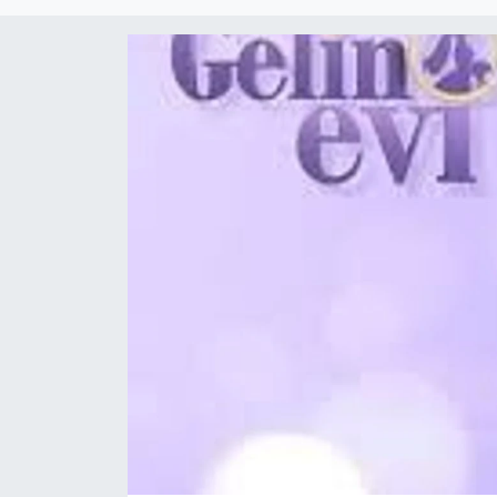
DÜNYA
Dursunbey
Edremit
EĞİTİM
EKONOMİ
Erdek
Gömeç
Gönen
Havran