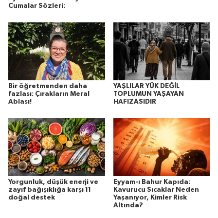
Cumalar Sözleri:
Bir öğretmenden daha
YAŞLILAR YÜK DEĞİL
fazlası: Çırakların Meral
TOPLUMUN YAŞAYAN
Ablası!
HAFIZASIDIR
Yorgunluk, düşük enerji ve
Eyyam-ı Bahur Kapıda:
zayıf bağışıklığa karşı 11
Kavurucu Sıcaklar Neden
doğal destek
Yaşanıyor, Kimler Risk
Altında?