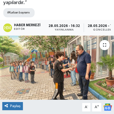
yapılardır.”
DÜNYA
#Kurban bayramı
Dursunbey
HABER MERKEZI
28.05.2026 - 16:32
28.05.2026 - 17
EDITÖR
YAYINLANMA
GÜNCELLEME
Edremit
EĞİTİM
EKONOMİ
Erdek
Gömeç
Gönen
Paylaş
-
+
A
A
Havran