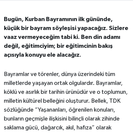
İvrindi
Bugün, Kurban Bayramının ilk gününde,
küçük bir bayram söyleşisi yapacağız. Sizlere
KENT GÜNDEMİ
vaaz vermeyeceğim tabi ki. Ben din adamı
Kepsut
değil, eğitimciyim; bir eğitimcinin bakış
açısıyla konuyu ele alacağız.
KÜLTÜR-SANAT
Bayramlar ve törenler, dünya üzerindeki tüm
MAGAZİN
milletlerde yaşayan ortak olgulardır. Bayramlar,
MANŞET
köklü ve asırlık bir tarihin ürünüdür ve o toplumun,
milletin kültürel belleğini oluşturur. Bellek, TDK
Manyas
sözlüğünde “Yaşananları, öğrenilen konuları,
bunların geçmişle ilişkisini bilinçli olarak zihinde
OLAY
saklama gücü, dağarcık, akıl, hafıza” olarak