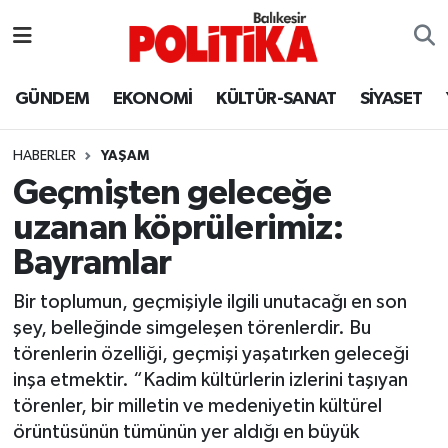
ASTROLOJİ
Balıkesir Nöbetçi Eczaneler
GÜNDEM
EKONOMİ
KÜLTÜR-SANAT
SİYASET
Ayvalık
Balıkesir Hava Durumu
HABERLER
YAŞAM
Balya
Balıkesir Namaz Vakitleri
Geçmişten geleceğe
uzanan köprülerimiz:
Bandırma
Balıkesir Trafik Yoğunluk Haritası
Bayramlar
Bigadiç
Süper Lig Puan Durumu ve Fikstür
Bir toplumun, geçmişiyle ilgili unutacağı en son
şey, belleğinde simgeleşen törenlerdir. Bu
BİYOGRAFİLER
Tüm Manşetler
törenlerin özelliği, geçmişi yaşatırken geleceği
inşa etmektir. “Kadim kültürlerin izlerini taşıyan
Burhaniye
Son Dakika Haberleri
törenler, bir milletin ve medeniyetin kültürel
örüntüsünün tümünün yer aldığı en büyük
ÇEVRE
Haber Arşivi