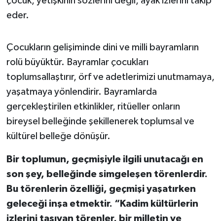
çocuk, yetişkinin sözlerini değil, ayak izlerini takip
Susurluk
eder.
TARİHTE BUGÜN
Çocukların gelişiminde dini ve milli bayramların
TEKNOLOJİ
rolü büyüktür. Bayramlar çocukları
toplumsallaştırır, örf ve adetlerimizi unutmamaya,
Trend
yaşatmaya yönlendirir. Bayramlarda
gerçekleştirilen etkinlikler, ritüeller onların
TÜRKİYE
bireysel belleğinde şekillenerek toplumsal ve
VİZYONDAKİLER
kültürel belleğe dönüşür.
Bir toplumun, geçmişiyle ilgili unutacağı en
YAŞAM
son şey, belleğinde simgeleşen törenlerdir.
Bu törenlerin özelliği, geçmişi yaşatırken
geleceği inşa etmektir. “Kadim kültürlerin
izlerini taşıyan törenler, bir milletin ve