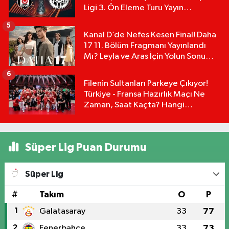
Ligi 3. Ön Eleme Turu Yayın
Detayları!
5
Kanal D’de Nefes Kesen Final! Daha
17 11. Bölüm Fragmanı Yayınlandı
Mı? Leyla ve Aras İçin Yolun Sonu
Mu?
6
Filenin Sultanları Parkeye Çıkıyor!
Türkiye - Fransa Hazırlık Maçı Ne
Zaman, Saat Kaçta? Hangi
Kanalda?
Süper Lig Puan Durumu
Süper Lig
#
Takım
O
P
1
Galatasaray
33
77
2
Fenerbahçe
33
73