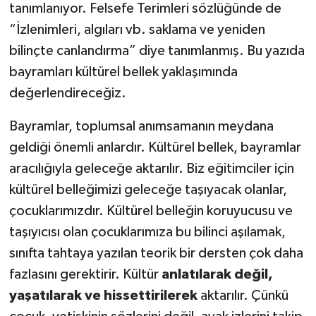
OTOMOTİV
tanımlanıyor. Felsefe Terimleri sözlüğünde de
“İzlenimleri, algıları vb. saklama ve yeniden
Resmi İlanlar
bilinçte canlandırma” diye tanımlanmış. Bu yazıda
bayramları kültürel bellek yaklaşımında
SAĞLIK
değerlendireceğiz.
Savaştepe
Bayramlar, toplumsal anımsamanın meydana
geldiği önemli anlardır. Kültürel bellek, bayramlar
SEYAHAT
aracılığıyla geleceğe aktarılır. Biz eğitimciler için
SİYASET
kültürel belleğimizi geleceğe taşıyacak olanlar,
çocuklarımızdır. Kültürel belleğin koruyucusu ve
Sındırgı
taşıyıcısı olan çocuklarımıza bu bilinci aşılamak,
sınıfta tahtaya yazılan teorik bir dersten çok daha
SPOR
fazlasını gerektirir. Kültür
anlatılarak değil,
SÜRMANŞET
yaşatılarak ve hissettirilerek
aktarılır. Çünkü