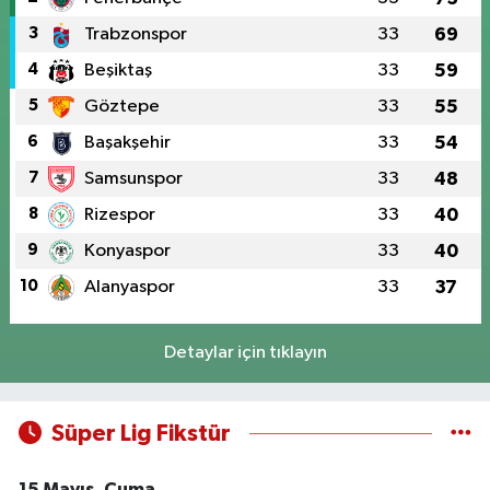
3
Trabzonspor
33
69
4
Beşiktaş
33
59
5
Göztepe
33
55
6
Başakşehir
33
54
7
Samsunspor
33
48
8
Rizespor
33
40
9
Konyaspor
33
40
10
Alanyaspor
33
37
Detaylar için tıklayın
Süper Lig Fikstür
15 Mayıs, Cuma