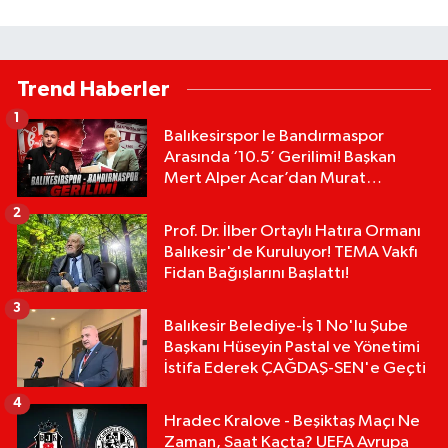
Trend Haberler
1
Balıkesirspor le Bandırmaspor
Arasında ‘10.5’ Gerilimi! Başkan
Mert Alper Acar’dan Murat
Karakoyun'a Sert Tepki!
2
Prof. Dr. İlber Ortaylı Hatıra Ormanı
Balıkesir'de Kuruluyor! TEMA Vakfı
Fidan Bağışlarını Başlattı!
3
Balıkesir Belediye-İş 1 No'lu Şube
Başkanı Hüseyin Pastal ve Yönetimi
İstifa Ederek ÇAĞDAŞ-SEN'e Geçti
4
Hradec Kralove - Beşiktaş Maçı Ne
Zaman, Saat Kaçta? UEFA Avrupa