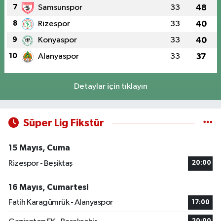
7
Samsunspor
33
48
8
Rizespor
33
40
9
Konyaspor
33
40
10
Alanyaspor
33
37
Detaylar için tıklayın
Süper Lig Fikstür
15 Mayıs, Cuma
Rizespor - Beşiktaş
20:00
16 Mayıs, Cumartesi
Fatih Karagümrük - Alanyaspor
17:00