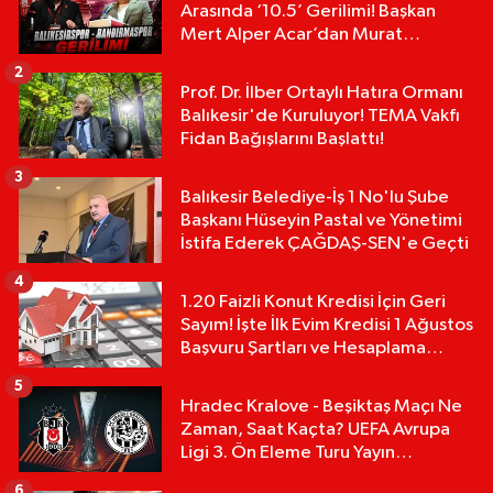
Arasında ‘10.5’ Gerilimi! Başkan
Mert Alper Acar’dan Murat
Karakoyun'a Sert Tepki!
2
Prof. Dr. İlber Ortaylı Hatıra Ormanı
Balıkesir'de Kuruluyor! TEMA Vakfı
Fidan Bağışlarını Başlattı!
3
Balıkesir Belediye-İş 1 No'lu Şube
Başkanı Hüseyin Pastal ve Yönetimi
İstifa Ederek ÇAĞDAŞ-SEN'e Geçti
4
1.20 Faizli Konut Kredisi İçin Geri
Sayım! İşte İlk Evim Kredisi 1 Ağustos
Başvuru Şartları ve Hesaplama
Tablosu:
5
Hradec Kralove - Beşiktaş Maçı Ne
Zaman, Saat Kaçta? UEFA Avrupa
Ligi 3. Ön Eleme Turu Yayın
Detayları!
6