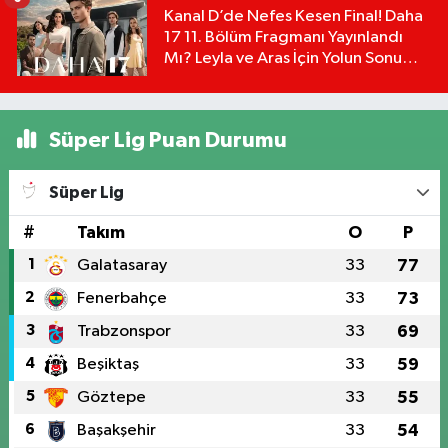
Kanal D’de Nefes Kesen Final! Daha
17 11. Bölüm Fragmanı Yayınlandı
Mı? Leyla ve Aras İçin Yolun Sonu
Mu?
Süper Lig Puan Durumu
Süper Lig
#
Takım
O
P
1
Galatasaray
33
77
2
Fenerbahçe
33
73
3
Trabzonspor
33
69
4
Beşiktaş
33
59
5
Göztepe
33
55
6
Başakşehir
33
54