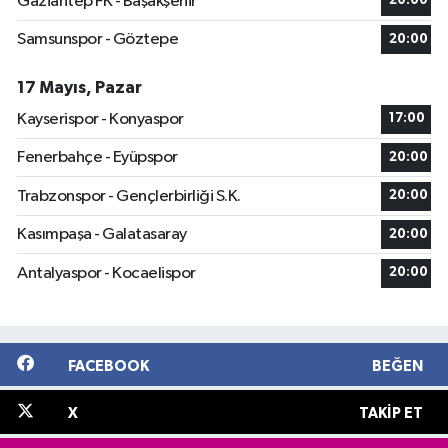
Gaziantep FK - Başakşehir
20:00
Samsunspor - Göztepe
20:00
17 Mayıs, Pazar
Kayserispor - Konyaspor
17:00
Fenerbahçe - Eyüpspor
20:00
Trabzonspor - Gençlerbirliği S.K.
20:00
Kasımpaşa - Galatasaray
20:00
Antalyaspor - Kocaelispor
20:00
FACEBOOK
BEĞEN
X
TAKIP ET