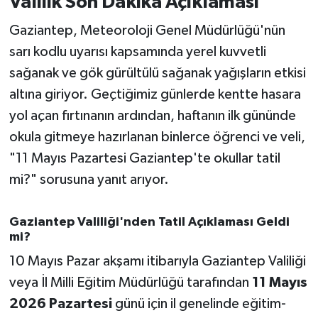
Valilik Son Dakika Açıklaması
Gaziantep, Meteoroloji Genel Müdürlüğü'nün
İvrindi
sarı kodlu uyarısı kapsamında yerel kuvvetli
KENT GÜNDEMİ
sağanak ve gök gürültülü sağanak yağışların etkisi
altına giriyor. Geçtiğimiz günlerde kentte hasara
Kepsut
yol açan fırtınanın ardından, haftanın ilk gününde
okula gitmeye hazırlanan binlerce öğrenci ve veli,
KÜLTÜR-SANAT
"11 Mayıs Pazartesi Gaziantep'te okullar tatil
MAGAZİN
mi?" sorusuna yanıt arıyor.
MANŞET
Gaziantep Valiliği'nden Tatil Açıklaması Geldi
mi?
Manyas
10 Mayıs Pazar akşamı itibarıyla Gaziantep Valiliği
veya İl Milli Eğitim Müdürlüğü tarafından
11 Mayıs
OLAY
2026 Pazartesi
günü için il genelinde eğitim-