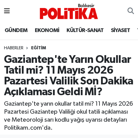
ASTROLOJİ
Balıkesir Nöbetçi Eczaneler
GÜNDEM
EKONOMİ
KÜLTÜR-SANAT
SİYASET
Ayvalık
Balıkesir Hava Durumu
HABERLER
EĞİTİM
Balya
Balıkesir Namaz Vakitleri
Gaziantep'te Yarın Okullar
Tatil mi? 11 Mayıs 2026
Bandırma
Balıkesir Trafik Yoğunluk Haritası
Pazartesi Valilik Son Dakika
Bigadiç
Süper Lig Puan Durumu ve Fikstür
Açıklaması Geldi Mİ?
BİYOGRAFİLER
Tüm Manşetler
Gaziantep'te yarın okullar tatil mi? 11 Mayıs 2026
Pazartesi Gaziantep Valiliği okul tatili açıklaması
Burhaniye
Son Dakika Haberleri
ve Meteoroloji sarı kodlu yağış uyarısı detayları
Politikam.com'da.
ÇEVRE
Haber Arşivi