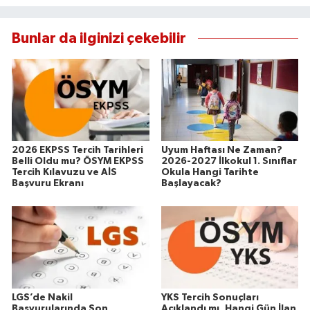
Bunlar da ilginizi çekebilir
2026 EKPSS Tercih Tarihleri
Uyum Haftası Ne Zaman?
Belli Oldu mu? ÖSYM EKPSS
2026-2027 İlkokul 1. Sınıflar
Tercih Kılavuzu ve AİS
Okula Hangi Tarihte
Başvuru Ekranı
Başlayacak?
LGS’de Nakil
YKS Tercih Sonuçları
Başvurularında Son
Açıklandı mı, Hangi Gün İlan