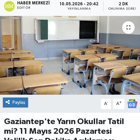
HABER MERKEZI
10.05.2026 - 20:42
2 DK
EDITÖR
YAYINLANMA
OKUNMA SÜRESI
DÜNYA
Dursunbey
Edremit
EĞİTİM
EKONOMİ
Erdek
Paylaş
-
+
A
A
Gömeç
Gaziantep'te Yarın Okullar Tatil
Gönen
mi? 11 Mayıs 2026 Pazartesi
Havran