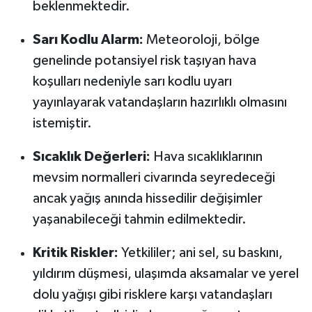
beklenmektedir.
Susurluk
Sarı Kodlu Alarm:
Meteoroloji, bölge
TARİHTE BUGÜN
genelinde potansiyel risk taşıyan hava
koşulları nedeniyle sarı kodlu uyarı
TEKNOLOJİ
yayınlayarak vatandaşların hazırlıklı olmasını
Trend
istemiştir.
TÜRKİYE
Sıcaklık Değerleri:
Hava sıcaklıklarının
mevsim normalleri civarında seyredeceği
VİZYONDAKİLER
ancak yağış anında hissedilir değişimler
yaşanabileceği tahmin edilmektedir.
YAŞAM
Kritik Riskler:
Yetkililer; ani sel, su baskını,
yıldırım düşmesi, ulaşımda aksamalar ve yerel
dolu yağışı gibi risklere karşı vatandaşları