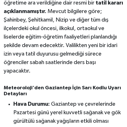
OTOMOTİV
öğretime ara verildiğine dair resmi bir
tatil kararı
açıklanmamıştır.
Mevcut bilgilere göre;
Resmi İlanlar
Şahinbey, Şehitkamil, Nizip ve diğer tüm dış
ilçelerdeki okul öncesi, ilkokul, ortaokul ve
SAĞLIK
liselerde eğitim-öğretim faaliyetleri planlandığı
şekilde devam edecektir. Valilikten yeni bir idari
Savaştepe
izin veya tatil duyurusu gelmediği sürece
SEYAHAT
öğrenciler sabah saatlerinde ders başı
yapacaktır.
SİYASET
Meteoroloji'den Gaziantep İçin Sarı Kodlu Uyarı
Sındırgı
Detayları
SPOR
Hava Durumu:
Gaziantep ve çevrelerinde
Pazartesi günü yerel kuvvetli sağanak ve gök
SÜRMANŞET
gürültülü sağanak yağışların etkili olması