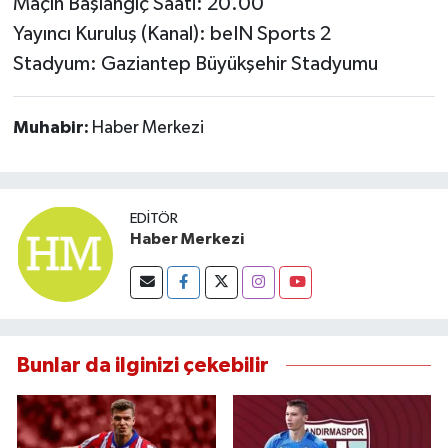
Maçın Başlangıç Saati: 20.00
Susurluk
Yayıncı Kuruluş (Kanal): beIN Sports 2
Stadyum: Gaziantep Büyükşehir Stadyumu
TARİHTE BUGÜN
TEKNOLOJİ
Muhabir:
Haber Merkezi
Trend
EDITÖR
TÜRKİYE
Haber Merkezi
VİZYONDAKİLER
YAŞAM
Bunlar da ilginizi çekebilir