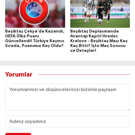
Beşiktaş Çekya’da Kazandı,
Beşiktaş Deplasmanda
UEFA Ülke Puanı
Avantajı Kaptı! Hradec
Güncellendi! Türkiye Kaçıncı
Kralove - Beşiktaş Maçı Kaç
Sırada, Puanımız Kaç Oldu?
Kaç Bitti? İşte Maç Sonucu
ve Detaylar!
Yorumlar