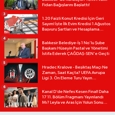
Fidan Bağışlarını Başlattı!
3
1.20 Faizli Konut Kredisi İçin Geri
Sayım! İşte İlk Evim Kredisi 1 Ağustos
Başvuru Şartları ve Hesaplama
Tablosu:
4
Balıkesir Belediye-İş 1 No'lu Şube
Başkanı Hüseyin Pastal ve Yönetimi
İstifa Ederek ÇAĞDAŞ-SEN'e Geçti
5
Hradec Kralove - Beşiktaş Maçı Ne
Zaman, Saat Kaçta? UEFA Avrupa
Ligi 3. Ön Eleme Turu Yayın
Detayları!
6
Kanal D’de Nefes Kesen Final! Daha
17 11. Bölüm Fragmanı Yayınlandı
Mı? Leyla ve Aras İçin Yolun Sonu
Mu?