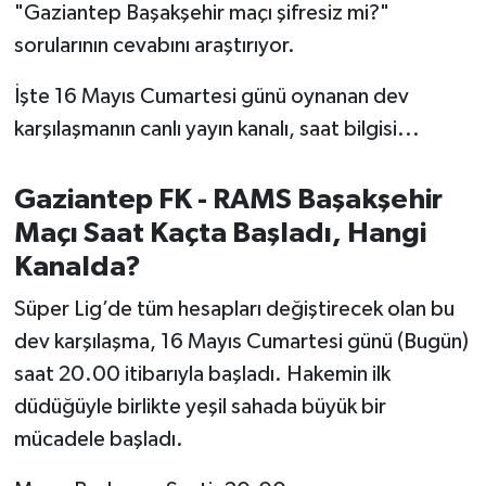
OTOMOTİV
"Gaziantep Başakşehir maçı şifresiz mi?"
sorularının cevabını araştırıyor.
Resmi İlanlar
İşte 16 Mayıs Cumartesi günü oynanan dev
SAĞLIK
karşılaşmanın canlı yayın kanalı, saat bilgisi...
Savaştepe
Gaziantep FK - RAMS Başakşehir
Maçı Saat Kaçta Başladı, Hangi
SEYAHAT
Kanalda?
SİYASET
Süper Lig’de tüm hesapları değiştirecek olan bu
Sındırgı
dev karşılaşma, 16 Mayıs Cumartesi günü (Bugün)
saat 20.00 itibarıyla başladı. Hakemin ilk
SPOR
düdüğüyle birlikte yeşil sahada büyük bir
mücadele başladı.
SÜRMANŞET