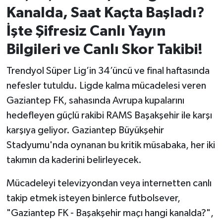
Kanalda, Saat Kaçta Başladı?
İvrindi
İşte Şifresiz Canlı Yayın
Bilgileri ve Canlı Skor Takibi!
KENT GÜNDEMİ
Trendyol Süper Lig’in 34’üncü ve final haftasında
Kepsut
nefesler tutuldu. Ligde kalma mücadelesi veren
KÜLTÜR-SANAT
Gaziantep FK, sahasında Avrupa kupalarını
hedefleyen güçlü rakibi RAMS Başakşehir ile karşı
MAGAZİN
karşıya geliyor. Gaziantep Büyükşehir
Stadyumu'nda oynanan bu kritik müsabaka, her iki
MANŞET
takımın da kaderini belirleyecek.
Manyas
Mücadeleyi televizyondan veya internetten canlı
takip etmek isteyen binlerce futbolsever,
OLAY
"Gaziantep FK - Başakşehir maçı hangi kanalda?",