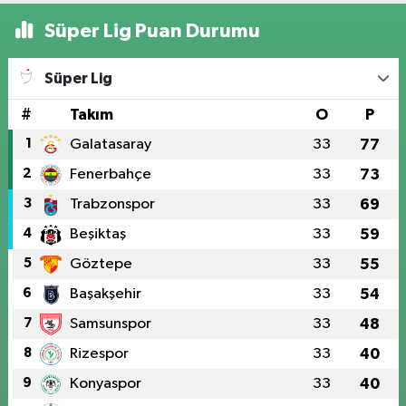
Süper Lig Puan Durumu
Süper Lig
#
Takım
O
P
1
Galatasaray
33
77
2
Fenerbahçe
33
73
3
Trabzonspor
33
69
4
Beşiktaş
33
59
5
Göztepe
33
55
6
Başakşehir
33
54
7
Samsunspor
33
48
8
Rizespor
33
40
9
Konyaspor
33
40