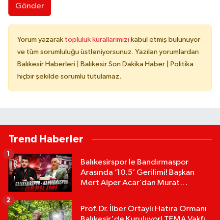
Gönder
Yorum yazarak
topluluk kurallarımızı
kabul etmiş bulunuyor
ve tüm sorumluluğu üstleniyorsunuz. Yazılan yorumlardan
Balıkesir Haberleri | Balıkesir Son Dakika Haber | Politika
hiçbir şekilde sorumlu tutulamaz.
Trend Haberler
1
Balıkesirspor le Bandırmaspor
Arasında ‘10.5’ Gerilimi! Başkan
Mert Alper Acar’dan Murat
Karakoyun'a Sert Tepki!
2
Prof. Dr. İlber Ortaylı Hatıra Ormanı
Balıkesir'de Kuruluyor! TEMA Vakfı