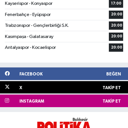
Kayserispor - Konyaspor
17:00
Fenerbahçe - Eyüpspor
20:00
Trabzonspor - Gençlerbirliği S.K.
20:00
Kasımpaşa - Galatasaray
20:00
Antalyaspor - Kocaelispor
20:00
FACEBOOK
BEĞEN
X
TAKIP ET
INSTAGRAM
TAKIP ET