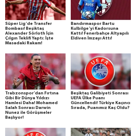
Süper Lig'de Transfer
Bandırmaspor Bartu
Bombası! Beşiktaş
Kulbilge'yi Kadorsuna
Alexander Sörloth İçin
Kattı! Fenerbahçe Altyapılı
Çılgın Teklifi Yaptı: İşte
Eldiven İmzayı Attı!
Masadaki Rakam!
Trabzonspor’dan Fırtına
Beşiktaş Galibiyeti Sonrası
Gibi Bir Dünya Yıldızı
UEFA Ülke Puanı
Hamlesi Daha! Mohamed
Güncellendi! Türkiye Kaçıncı
Salah Sonrası Darwin
Sırada, Puanımız Kaç Oldu?
Nunez ile Görüşmeler
Başlıyor!