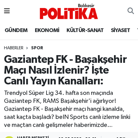
ASTROLOJİ
Balıkesir Nöbetçi Eczaneler
GÜNDEM
EKONOMİ
KÜLTÜR-SANAT
SİYASET
Ayvalık
Balıkesir Hava Durumu
HABERLER
SPOR
Balya
Balıkesir Namaz Vakitleri
Gaziantep FK - Başakşehir
Maçı Nasıl İzlenir? İşte
Bandırma
Balıkesir Trafik Yoğunluk Haritası
Canlı Yayın Kanalları:
Bigadiç
Süper Lig Puan Durumu ve Fikstür
Trendyol Süper Lig 34. hafta son maçında
Gaziantep FK, RAMS Başakşehir'i ağırlıyor!
BİYOGRAFİLER
Tüm Manşetler
Gaziantep FK - Başakşehir maçı hangi kanalda,
saat kaçta başladı? beIN Sports canlı izleme linki
Burhaniye
Son Dakika Haberleri
ve maçtan canlı gelişmeler haberimizde…
ÇEVRE
Haber Arşivi