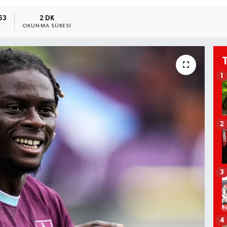
:53
2 DK
OKUNMA SÜRESI
1
2
3
4