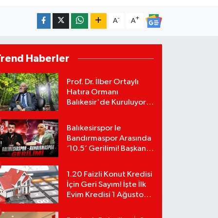
-
+
A
A
Trend Haberler
Prof. Dr. İlber Ortaylı
Hatıra Ormanı
Balıkesir'de Kuruluyor!
TEMA Vakfı Fidan
Bağışlarını Başlattı!
Balıkesirspor le
Bandırmaspor Arasında
‘10.5’ Gerilimi! Başkan
Mert Alper Acar’dan
Murat Karakoyun'a Sert
1.20 Faizli Konut Kredisi
Tepki!
İçin Geri Sayım! İşte İlk
Evim Kredisi 1 Ağustos
Başvuru Şartları ve
Hesaplama Tablosu: