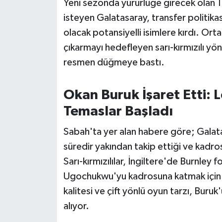
Yeni sezonda yürürlüğe girecek olan 1
OTOMOTİV
isteyen Galatasaray, transfer politika
Resmi İlanlar
olacak potansiyelli isimlere kırdı. O
çıkarmayı hedefleyen sarı-kırmızılı yöne
SAĞLIK
resmen düğmeye bastı.
Savaştepe
Okan Buruk İşaret Etti:
SEYAHAT
Temaslar Başladı
SİYASET
Sabah'ta yer alan habere göre; Galat
süredir yakından takip ettiği ve kadro
Sındırgı
Sarı-kırmızılılar, İngiltere'de Burnley
Ugochukwu'yu kadrosuna katmak için r
SPOR
kalitesi ve çift yönlü oyun tarzı, Bur
alıyor.
SÜRMANŞET