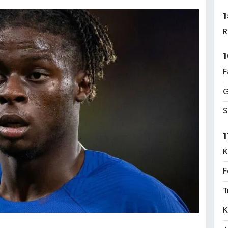
1
R
1
F
G
S
1
K
F
T
K