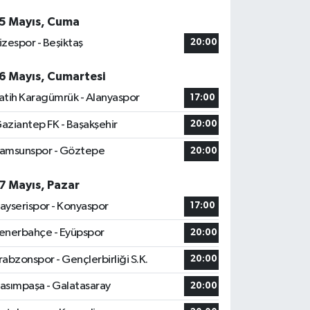
5 Mayıs, Cuma
izespor - Beşiktaş
20:00
6 Mayıs, Cumartesi
atih Karagümrük - Alanyaspor
17:00
aziantep FK - Başakşehir
20:00
amsunspor - Göztepe
20:00
7 Mayıs, Pazar
ayserispor - Konyaspor
17:00
enerbahçe - Eyüpspor
20:00
rabzonspor - Gençlerbirliği S.K.
20:00
asımpaşa - Galatasaray
20:00