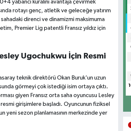
0+4 yabancı kuralını avantaja çevirmek
sında rotayı genç, atletik ve geleceğe yatırım
rta sahadaki direnci ve dinamizmi maksimuma
tim, Premier Lig patentli Fransız yıldız için
 Lesley Ugochukwu İçin Resmi
asaray teknik direktörü Okan Buruk'un uzun
1
sunda görmeyi çok istediği isim ortaya çıktı.
 forması giyen Fransız orta saha oyuncusu Lesley
esmi girişimlere başladı. Oyuncunun fiziksel
uk'un yeni sezon planlamasının merkezinde yer