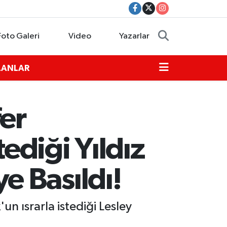
Foto Galeri
Video
Yazarlar
İLANLAR
fer
diği Yıldız
 Basıldı!
 ısrarla istediği Lesley