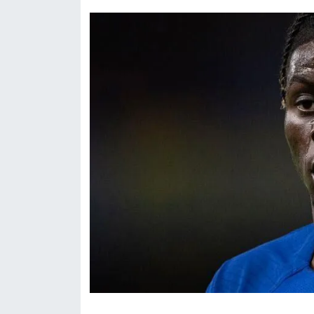
Susurluk
TARİHTE BUGÜN
TEKNOLOJİ
Trend
TÜRKİYE
VİZYONDAKİLER
YAŞAM