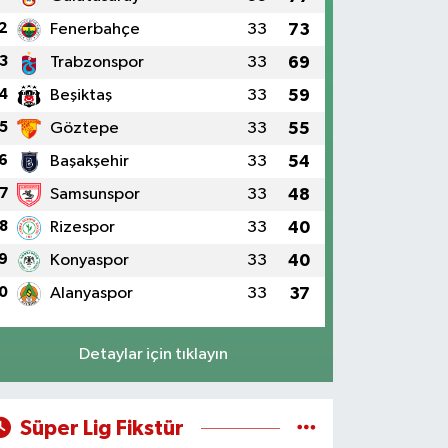
2
Fenerbahçe
33
73
3
Trabzonspor
33
69
4
Beşiktaş
33
59
5
Göztepe
33
55
6
Başakşehir
33
54
7
Samsunspor
33
48
8
Rizespor
33
40
9
Konyaspor
33
40
0
Alanyaspor
33
37
Detaylar için tıklayın
Süper Lig Fikstür