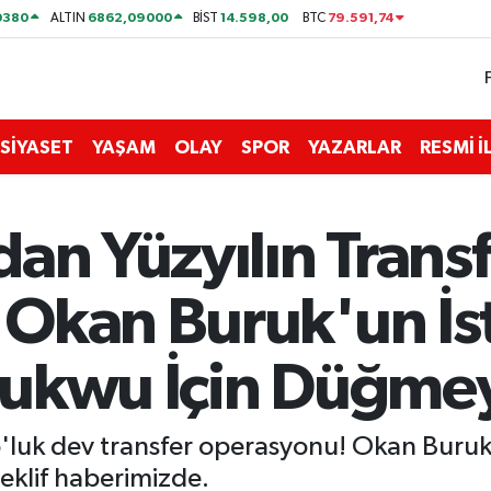
0380
6862,09000
14.598,00
79.591,74
ALTIN
BİST
BTC
SİYASET
YAŞAM
OLAY
SPOR
YAZARLAR
RESMİ 
an Yüzyılın Trans
Okan Buruk'un İste
ukwu İçin Düğmeye
luk dev transfer operasyonu! Okan Buruk'un
eklif haberimizde.