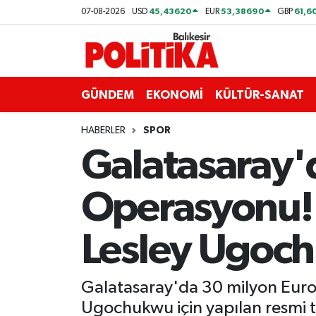
45,43620
53,38690
61,6
07-08-2026
USD
EUR
GBP
ASTROLOJİ
Balıkesir Nöbetçi Eczaneler
Ayvalık
Balıkesir Hava Durumu
GÜNDEM
EKONOMİ
KÜLTÜR-SANAT
Balya
Balıkesir Namaz Vakitleri
HABERLER
SPOR
Galatasaray'd
Bandırma
Balıkesir Trafik Yoğunluk Haritası
Operasyonu! 
Bigadiç
Süper Lig Puan Durumu ve Fikstür
BİYOGRAFİLER
Tüm Manşetler
Lesley Ugoch
Burhaniye
Son Dakika Haberleri
Galatasaray'da 30 milyon Euro'
ÇEVRE
Haber Arşivi
Ugochukwu için yapılan resmi t