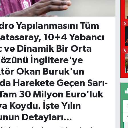
dro Yapılanmasını Tüm
5
latasaray, 10+4 Yabancı
 ve Dinamik Bir Orta
6
Gözünü İngiltere'ye
ektör Okan Buruk'un
da Harekete Geçen Sarı-
 Tam 30 Milyon Euro'luk
a Koydu. İşte Yılın
nun Detayları...