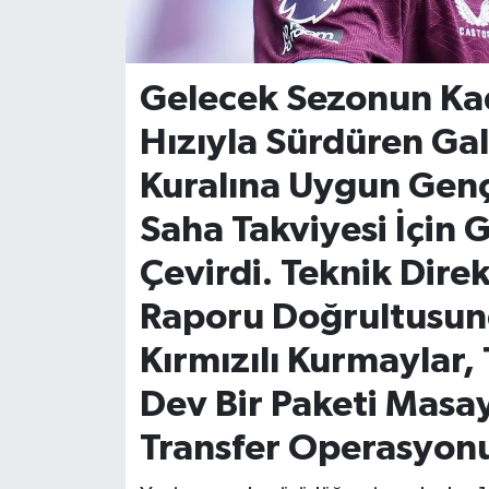
İvrindi
Gelecek Sezonun Ka
KENT GÜNDEMİ
Hızıyla Sürdüren Ga
Kepsut
Kuralına Uygun Genç
KÜLTÜR-SANAT
Saha Takviyesi İçin 
Çevirdi. Teknik Dir
MAGAZİN
Raporu Doğrultusun
MANŞET
Kırmızılı Kurmaylar,
Manyas
Dev Bir Paketi Masay
Transfer Operasyonu
OLAY