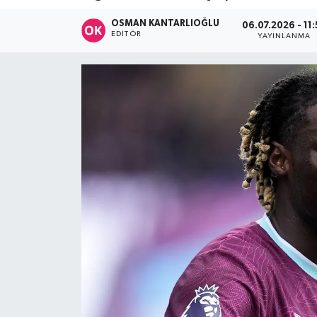
DÜNYA
OSMAN KANTARLIOĞLU
06.07.2026 - 11
EDITÖR
YAYINLANMA
Dursunbey
Edremit
EĞİTİM
EKONOMİ
Erdek
Gömeç
Gönen
Havran