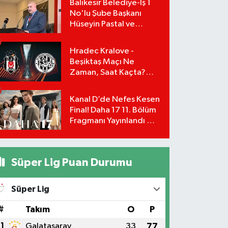
Balıkesir Belediye-İş 1
No'lu Şube Başkanı
Hüseyin Pastal ve
Yönetimi İstifa Ederek
ÇAĞDAŞ-SEN'e Geçti
Hradec Kralove -
Beşiktaş Maçı Ne
Zaman, Saat Kaçta?
UEFA Avrupa Ligi 3. Ön
Eleme Turu Yayın
Kanal D’de Nefes Kesen
Detayları!
Final! Daha 17 11. Bölüm
Fragmanı Yayınlandı Mı?
Leyla ve Aras İçin Yolun
Sonu Mu?
Süper Lig Puan Durumu
Süper Lig
#
Takım
O
P
1
Galatasaray
33
77