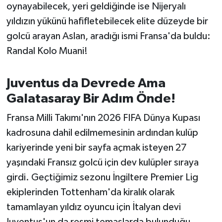
OTOMOTİV
oynayabilecek, yeri geldiğinde ise Nijeryalı
yıldızın yükünü hafifletebilecek elite düzeyde bir
Resmi İlanlar
golcü arayan Aslan, aradığı ismi Fransa'da buldu:
Randal Kolo Muani!
SAĞLIK
Savaştepe
Juventus da Devrede Ama
Galatasaray Bir Adım Önde!
SEYAHAT
Fransa Milli Takımı'nın 2026 FIFA Dünya Kupası
SİYASET
kadrosuna dahil edilmemesinin ardından kulüp
kariyerinde yeni bir sayfa açmak isteyen 27
Sındırgı
yaşındaki Fransız golcü için dev kulüpler sıraya
girdi. Geçtiğimiz sezonu İngiltere Premier Lig
SPOR
ekiplerinden Tottenham'da kiralık olarak
SÜRMANŞET
tamamlayan yıldız oyuncu için İtalyan devi