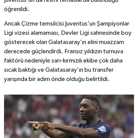
Juventus'un da resmi temaslarda bulunduğu
Susurluk
öğrenildi.
TARİHTE BUGÜN
Ancak Çizme temsilcisi Juventus'un Şampiyonlar
Ligi vizesi alamaması, Devler Ligi sahnesinde boy
TEKNOLOJİ
gösterecek olan Galatasaray'ın elini muazzam
derecede güçlendirdi. Fransız yıldızın turnuva
Trend
faktörü nedeniyle sarı-kırmızılı ekibe çok daha
TÜRKİYE
sıcak baktığı ve Galatasaray'ın bu transfer
yarışında bir adım önde olduğu belirtildi.
VİZYONDAKİLER
YAŞAM