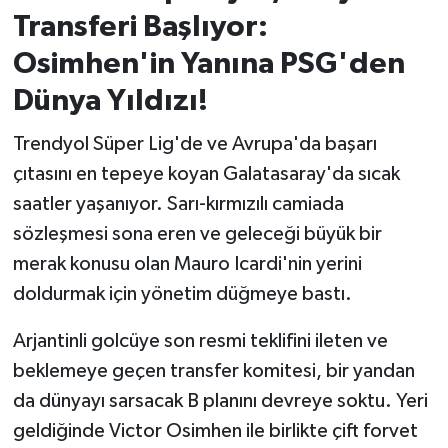
Transferi Başlıyor:
İvrindi
Osimhen'in Yanına PSG'den
Dünya Yıldızı!
KENT GÜNDEMİ
Trendyol Süper Lig'de ve Avrupa'da başarı
Kepsut
çıtasını en tepeye koyan Galatasaray'da sıcak
KÜLTÜR-SANAT
saatler yaşanıyor. Sarı-kırmızılı camiada
sözleşmesi sona eren ve geleceği büyük bir
MAGAZİN
merak konusu olan Mauro Icardi'nin yerini
doldurmak için yönetim düğmeye bastı.
MANŞET
Arjantinli golcüye son resmi teklifini ileten ve
Manyas
beklemeye geçen transfer komitesi, bir yandan
da dünyayı sarsacak B planını devreye soktu. Yeri
OLAY
geldiğinde Victor Osimhen ile birlikte çift forvet