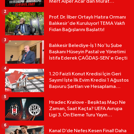
Mert Alper Acar’dan Murat
Karakoyun'a Sert Tepki!
2
Prof. Dr. İlber Ortaylı Hatıra Ormanı
Balıkesir'de Kuruluyor! TEMA Vakfı
Fidan Bağışlarını Başlattı!
3
Balıkesir Belediye-İş 1 No'lu Şube
Başkanı Hüseyin Pastal ve Yönetimi
İstifa Ederek ÇAĞDAŞ-SEN'e Geçti
4
1.20 Faizli Konut Kredisi İçin Geri
Sayım! İşte İlk Evim Kredisi 1 Ağustos
Başvuru Şartları ve Hesaplama
Tablosu:
5
Hradec Kralove - Beşiktaş Maçı Ne
Zaman, Saat Kaçta? UEFA Avrupa
Ligi 3. Ön Eleme Turu Yayın
Detayları!
6
Kanal D’de Nefes Kesen Final! Daha