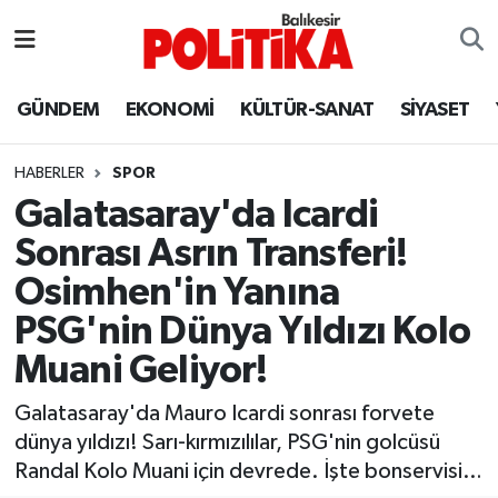
ASTROLOJİ
Balıkesir Nöbetçi Eczaneler
GÜNDEM
EKONOMİ
KÜLTÜR-SANAT
SİYASET
Ayvalık
Balıkesir Hava Durumu
HABERLER
SPOR
Balya
Balıkesir Namaz Vakitleri
Galatasaray'da Icardi
Sonrası Asrın Transferi!
Bandırma
Balıkesir Trafik Yoğunluk Haritası
Osimhen'in Yanına
Bigadiç
Süper Lig Puan Durumu ve Fikstür
PSG'nin Dünya Yıldızı Kolo
Muani Geliyor!
BİYOGRAFİLER
Tüm Manşetler
Galatasaray'da Mauro Icardi sonrası forvete
Burhaniye
Son Dakika Haberleri
dünya yıldızı! Sarı-kırmızılılar, PSG'nin golcüsü
Randal Kolo Muani için devrede. İşte bonservisi…
ÇEVRE
Haber Arşivi