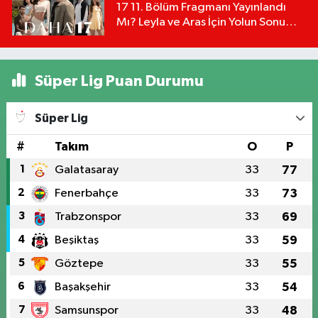
17 11. Bölüm Fragmanı Yayınlandı
Mı? Leyla ve Aras İçin Yolun Sonu
Mu?
Süper Lig Puan Durumu
Süper Lig
#
Takım
O
P
1
Galatasaray
33
77
2
Fenerbahçe
33
73
3
Trabzonspor
33
69
4
Beşiktaş
33
59
5
Göztepe
33
55
6
Başakşehir
33
54
7
Samsunspor
33
48