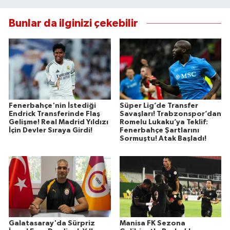
Bunlar da ilginizi çekebilir
Fenerbahçe'nin İstediği
Süper Lig’de Transfer
Endrick Transferinde Flaş
Savaşları! Trabzonspor’dan
Gelişme! Real Madrid Yıldızı
Romelu Lukaku’ya Teklif:
İçin Devler Sıraya Girdi!
Fenerbahçe Şartlarını
Sormuştu! Atak Başladı!
Galatasaray'da Sürpriz
Manisa FK Sezona