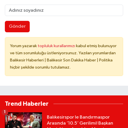
Gönder
Yorum yazarak
topluluk kurallarımızı
kabul etmiş bulunuyor
ve tüm sorumluluğu üstleniyorsunuz. Yazılan yorumlardan
Balıkesir Haberleri | Balıkesir Son Dakika Haber | Politika
hiçbir şekilde sorumlu tutulamaz.
Trend Haberler
1
Balıkesirspor le Bandırmaspor
Arasında ‘10.5’ Gerilimi! Başkan