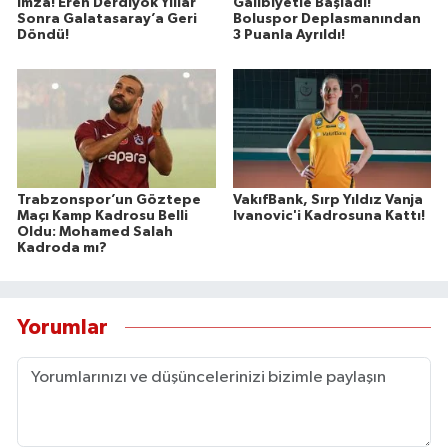
İmza! Eren Derdiyok Yıllar
Galibiyetle Başladı!
Sonra Galatasaray’a Geri
Boluspor Deplasmanından
Döndü!
3 Puanla Ayrıldı!
Trabzonspor’un Göztepe
VakıfBank, Sırp Yıldız Vanja
Maçı Kamp Kadrosu Belli
Ivanovic'i Kadrosuna Kattı!
Oldu: Mohamed Salah
Kadroda mı?
Yorumlar