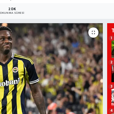
2 DK
OKUNMA SÜRESI
1
2
3
4