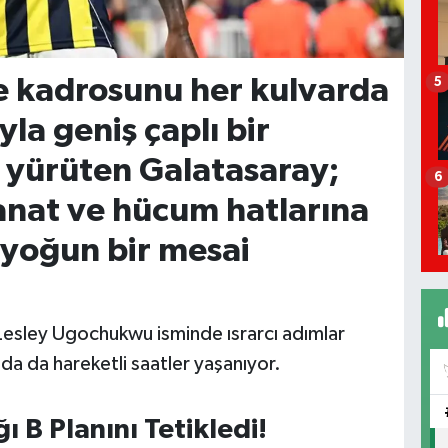
e kadrosunu her kulvarda
5
a geniş çaplı bir
 yürüten Galatasaray;
6
anat ve hücum hatlarına
 yoğun bir mesai
n Lesley Ugochukwu isminde ısrarcı adımlar
a da hareketli saatler yaşanıyor.
 B Planını Tetikledi!