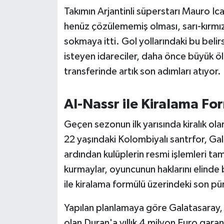
OTOMOTİV
Takımın Arjantinli süperstarı Mauro Ic
henüz çözülememiş olması, sarı-kırmızıl
Resmi İlanlar
sokmaya itti. Gol yollarındaki bu belirs
SAĞLIK
isteyen idareciler, daha önce büyük 
transferinde artık son adımları atıyor.
Savaştepe
Al-Nassr ile Kiralama Fo
SEYAHAT
Geçen sezonun ilk yarısında kiralık o
SİYASET
22 yaşındaki Kolombiyalı santrfor, Gal
ardından kulüplerin resmi işlemleri ta
Sındırgı
kurmaylar, oyuncunun haklarını elinde
SPOR
ile kiralama formülü üzerindeki son pür
SÜRMANŞET
Yapılan planlamaya göre Galatasaray, sa
olan Duran'a yıllık 4 milyon Euro gar