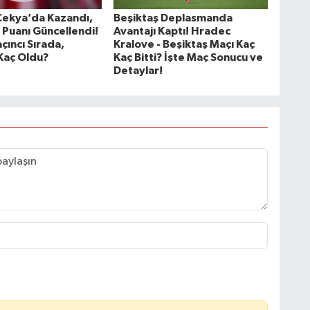
Çekya’da Kazandı,
Beşiktaş Deplasmanda
 Puanı Güncellendi!
Avantajı Kaptı! Hradec
çıncı Sırada,
Kralove - Beşiktaş Maçı Kaç
Kaç Oldu?
Kaç Bitti? İşte Maç Sonucu ve
Detaylar!