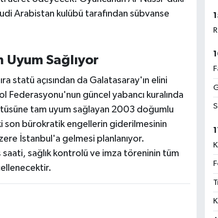
Suudi Arabistan kulübü tarafından sübvanse
1
R
1
m Uyum Sağlıyor
F
ıra statü açısından da Galatasaray'ın elini
G
tbol Federasyonu'nun güncel yabancı kuralında
S
tatüsüne tam uyum sağlayan 2003 doğumlu
i son bürokratik engellerin giderilmesinin
1
ere İstanbul'a gelmesi planlanıyor.
K
saati, sağlık kontrolü ve imza töreninin tüm
F
ellenecektir.
T
K