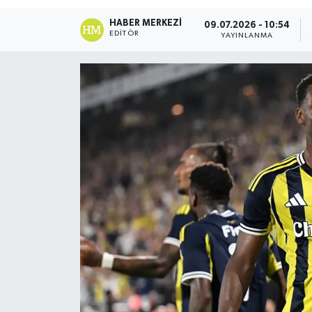
DÜNYA
HABER MERKEZI
09.07.2026 - 10:54
EDITÖR
YAYINLANMA
Dursunbey
Edremit
EĞİTİM
EKONOMİ
Erdek
Gömeç
Gönen
Havran