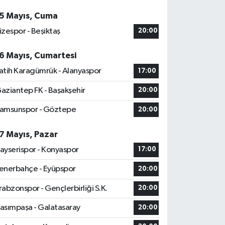
5 Mayıs, Cuma
izespor - Beşiktaş
20:00
6 Mayıs, Cumartesi
atih Karagümrük - Alanyaspor
17:00
aziantep FK - Başakşehir
20:00
amsunspor - Göztepe
20:00
7 Mayıs, Pazar
ayserispor - Konyaspor
17:00
enerbahçe - Eyüpspor
20:00
rabzonspor - Gençlerbirliği S.K.
20:00
asımpaşa - Galatasaray
20:00