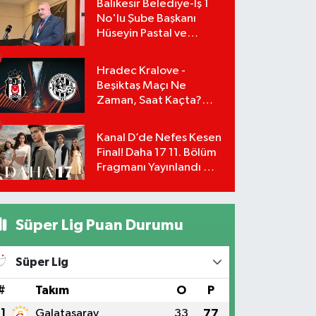
Balıkesir Belediye-İş 1
No'lu Şube Başkanı
Hüseyin Pastal ve
Yönetimi İstifa Ederek
ÇAĞDAŞ-SEN'e Geçti
Hradec Kralove -
Beşiktaş Maçı Ne
Zaman, Saat Kaçta?
UEFA Avrupa Ligi 3. Ön
Eleme Turu Yayın
Kanal D’de Nefes Kesen
Detayları!
Final! Daha 17 11. Bölüm
Fragmanı Yayınlandı Mı?
Leyla ve Aras İçin Yolun
Sonu Mu?
Süper Lig Puan Durumu
Süper Lig
#
Takım
O
P
1
Galatasaray
33
77