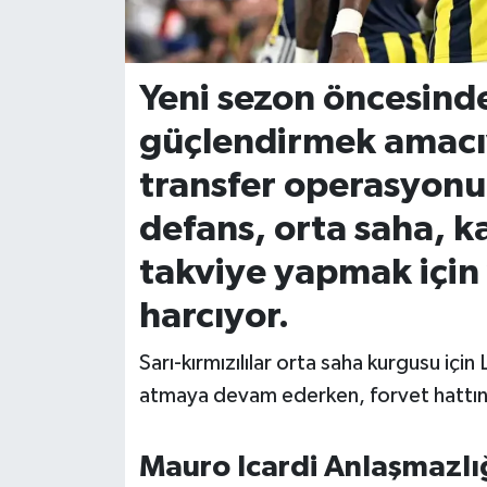
İvrindi
Yeni sezon öncesind
KENT GÜNDEMİ
güçlendirmek amacıyl
Kepsut
transfer operasyonu
KÜLTÜR-SANAT
defans, orta saha, k
takviye yapmak için
MAGAZİN
harcıyor.
MANŞET
Sarı-kırmızılılar orta saha kurgusu içi
Manyas
atmaya devam ederken, forvet hattınd
OLAY
Mauro Icardi Anlaşmazlığı