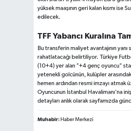
Susurluk
yüksek maaşının geri kalan kısmı ise 
edilecek.
TARİHTE BUGÜN
TFF Yabancı Kuralına Ta
TEKNOLOJİ
Bu transferin maliyet avantajının yanı s
Trend
rahatlatacağı belirtiliyor. Türkiye Fu
TÜRKİYE
(10+4) yer alan "+4 genç oyuncu" s
yetenekli golcünün, kulüpler arasındak
VİZYONDAKİLER
hemen ardından resmi imzayı atmak üz
Oyuncunun İstanbul Havalimanı'na iniş 
YAŞAM
detayları anlık olarak sayfamızda günc
Muhabir:
Haber Merkezi