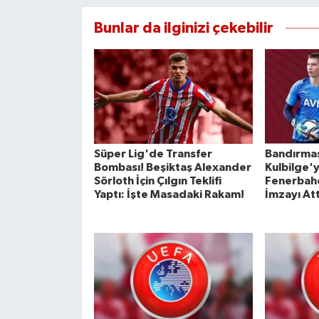
Bunlar da ilginizi çekebilir
Süper Lig'de Transfer
Bandırma
Bombası! Beşiktaş Alexander
Kulbilge'y
Sörloth İçin Çılgın Teklifi
Fenerbahç
Yaptı: İşte Masadaki Rakam!
İmzayı Att