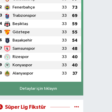
2
Fenerbahçe
33
73
3
Trabzonspor
33
69
4
Beşiktaş
33
59
5
Göztepe
33
55
6
Başakşehir
33
54
7
Samsunspor
33
48
8
Rizespor
33
40
9
Konyaspor
33
40
0
Alanyaspor
33
37
Detaylar için tıklayın
Süper Lig Fikstür