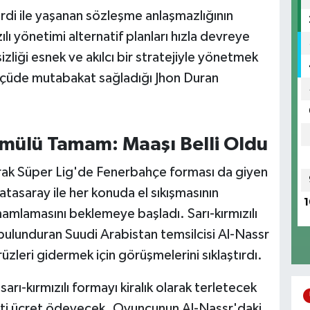
ardi ile yaşanan sözleşme anlaşmazlığının
ı yönetimi alternatif planları hızla devreye
izliği esnek ve akılcı bir stratejiyle yönetmek
ölçüde mutabakat sağladığı Jhon Duran
rmülü Tamam: Maaşı Belli Oldu
larak Süper Lig'de Fenerbahçe forması da giyen
atasaray ile her konuda el sıkışmasının
1
mamlamasını beklemeye başladı. Sarı-kırmızılı
 bulunduran Suudi Arabistan temsilcisi Al-Nassr
üzleri gidermek için görüşmelerini sıklaştırdı.
rı-kırmızılı formayı kiralık olarak terletecek
anti ücret ödeyecek. Oyuncunun Al-Nassr'daki