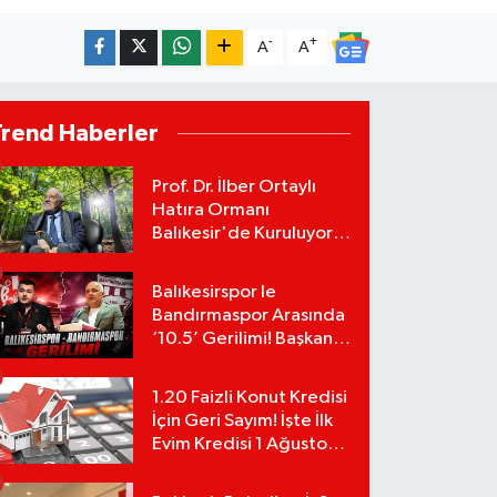
-
+
A
A
Trend Haberler
Prof. Dr. İlber Ortaylı
Hatıra Ormanı
Balıkesir'de Kuruluyor!
TEMA Vakfı Fidan
Bağışlarını Başlattı!
Balıkesirspor le
Bandırmaspor Arasında
‘10.5’ Gerilimi! Başkan
Mert Alper Acar’dan
Murat Karakoyun'a Sert
1.20 Faizli Konut Kredisi
Tepki!
İçin Geri Sayım! İşte İlk
Evim Kredisi 1 Ağustos
Başvuru Şartları ve
Hesaplama Tablosu: