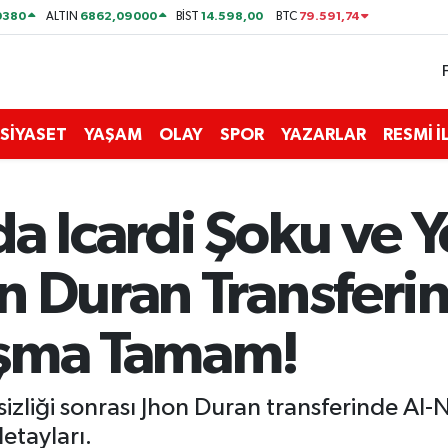
0380
6862,09000
14.598,00
79.591,74
ALTIN
BİST
BTC
SİYASET
YAŞAM
OLAY
SPOR
YAZARLAR
RESMİ 
a Icardi Şoku ve Y
n Duran Transferi
aşma Tamam!
sizliği sonrası Jhon Duran transferinde Al-
etayları.