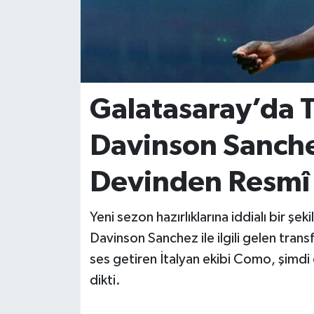
İvrindi
KENT GÜNDEMİ
Galatasaray’da 
Kepsut
Davinson Sanchez
KÜLTÜR-SANAT
Devinden Resmî T
MAGAZİN
MANŞET
Yeni sezon hazırlıklarına iddialı bir şe
Davinson Sanchez ile ilgili gelen trans
Manyas
ses getiren İtalyan ekibi Como, şimdi d
dikti.
OLAY