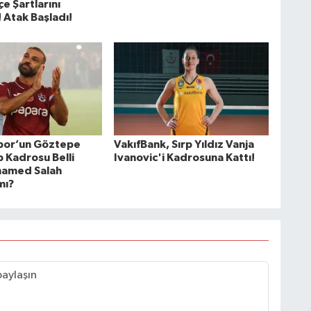
e Şartlarını
 Atak Başladı!
por’un Göztepe
VakıfBank, Sırp Yıldız Vanja
 Kadrosu Belli
Ivanovic'i Kadrosuna Kattı!
hamed Salah
mı?