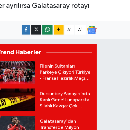
 ayrılırsa Galatasaray rotayı
-
+
A
A
Trend Haberler
Filenin Sultanları
Parkeye Çıkıyor! Türkiye
- Fransa Hazırlık Maçı
Ne Zaman, Saat Kaçta?
Hangi Kanalda?
Dursunbey Panayırı’nda
Kanlı Gece! Lunaparkta
Silahlı Kavga: Çok
Sayıda Yaralı Var!
Galatasaray'dan
Transferde Milyon