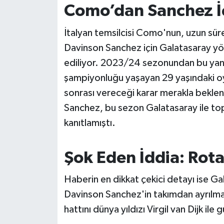
OTOMOTİV
Como’dan Sanchez İç
Resmi İlanlar
İtalyan temsilcisi Como'nun, uzun sü
Davinson Sanchez için Galatasaray yönet
SAĞLIK
ediliyor. 2023/24 sezonundan bu yana 
şampiyonluğu yaşayan 29 yaşındaki oyu
Savaştepe
sonrası vereceği karar merakla beklen
SEYAHAT
Sanchez, bu sezon Galatasaray ile top
kanıtlamıştı.
SİYASET
Şok Eden İddia: Rotad
Sındırgı
Haberin en dikkat çekici detayı ise Gal
SPOR
Davinson Sanchez'in takımdan ayrılma
SÜRMANŞET
hattını dünya yıldızı Virgil van Dijk ile