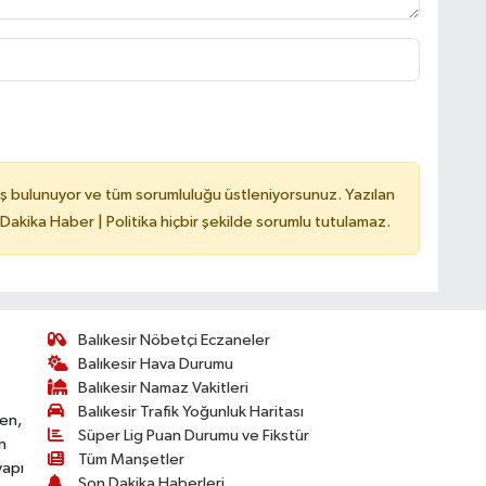
ş bulunuyor ve tüm sorumluluğu üstleniyorsunuz. Yazılan
 Dakika Haber | Politika hiçbir şekilde sorumlu tutulamaz.
Balıkesir Nöbetçi Eczaneler
Balıkesir Hava Durumu
Balıkesir Namaz Vakitleri
Balıkesir Trafik Yoğunluk Haritası
ken,
Süper Lig Puan Durumu ve Fikstür
n
Tüm Manşetler
yapı
Son Dakika Haberleri