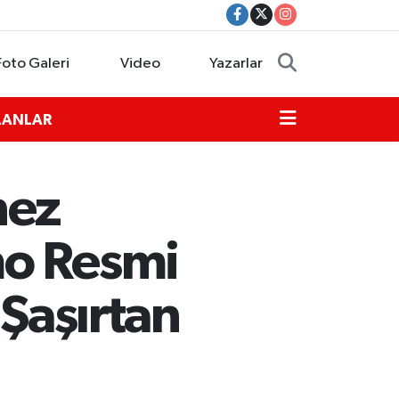
Foto Galeri
Video
Yazarlar
İLANLAR
hez
mo Resmi
 Şaşırtan