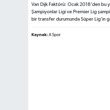
Van Dijk Faktörü: Ocak 2018'den bu y
Susurluk
Şampiyonlar Ligi ve Premier Lig şampi
TARİHTE BUGÜN
bir transfer durumunda Süper Lig'in gö
TEKNOLOJİ
Kaynak:
A Spor
Trend
TÜRKİYE
VİZYONDAKİLER
YAŞAM