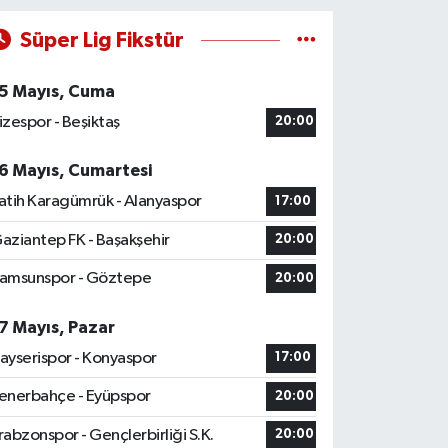
Süper Lig Fikstür
5 Mayıs, Cuma
izespor - Beşiktaş
20:00
6 Mayıs, Cumartesi
atih Karagümrük - Alanyaspor
17:00
aziantep FK - Başakşehir
20:00
amsunspor - Göztepe
20:00
7 Mayıs, Pazar
ayserispor - Konyaspor
17:00
enerbahçe - Eyüpspor
20:00
rabzonspor - Gençlerbirliği S.K.
20:00