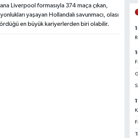
ana Liverpool formasıyla 374 maça çıkan,
yonlukları yaşayan Hollandalı savunmacı, olası
rdüğü en büyük kariyerlerden biri olabilir.
1
R
1
F
G
S
1
K
F
T