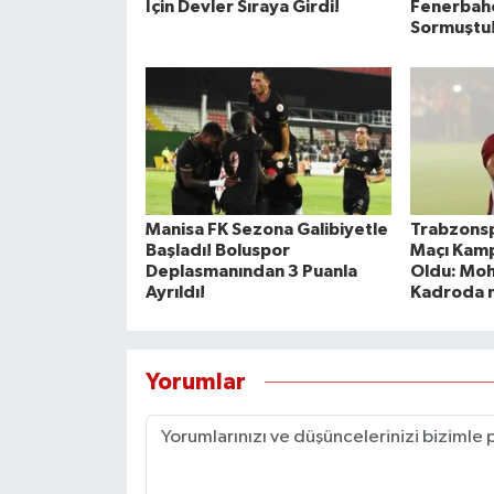
İçin Devler Sıraya Girdi!
Fenerbahç
Sormuştu!
Manisa FK Sezona Galibiyetle
Trabzons
Başladı! Boluspor
Maçı Kamp
Deplasmanından 3 Puanla
Oldu: Mo
Ayrıldı!
Kadroda 
Yorumlar