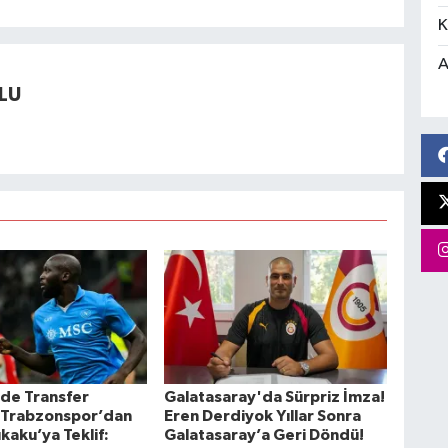
K
A
LU
’de Transfer
Galatasaray'da Sürpriz İmza!
! Trabzonspor’dan
Eren Derdiyok Yıllar Sonra
kaku’ya Teklif:
Galatasaray’a Geri Döndü!