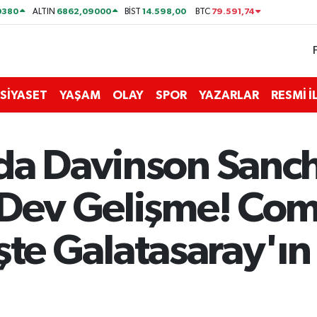
0380
6862,09000
14.598,00
79.591,74
ALTIN
BİST
BTC
SİYASET
YAŞAM
OLAY
SPOR
YAZARLAR
RESMİ 
da Davinson Sanc
 Dev Gelişme! Co
 İşte Galatasaray'ın