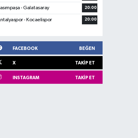
asımpaşa - Galatasaray
20:00
ntalyaspor - Kocaelispor
20:00
FACEBOOK
BEĞEN
X
TAKIP ET
INSTAGRAM
TAKIP ET