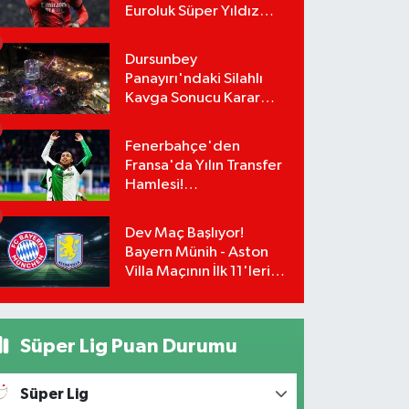
Euroluk Süper Yıldız
Bombası! Rafael Leao
Teklifi Kabul Etti,
Dursunbey
İmzalar An Meselesi!
Panayırı'ndaki Silahlı
Kavga Sonucu Karar
Çıktı! Panayırdaki
Lunapark Kapatıldı!
Fenerbahçe'den
Fransa'da Yılın Transfer
Hamlesi!
Greenwood'un Takım
Arkadaşı Paixão İçin
Dev Maç Başlıyor!
Düğmeye Basıldı!
Bayern Münih - Aston
Villa Maçının İlk 11'leri
Belli Oldu!
Süper Lig Puan Durumu
Süper Lig