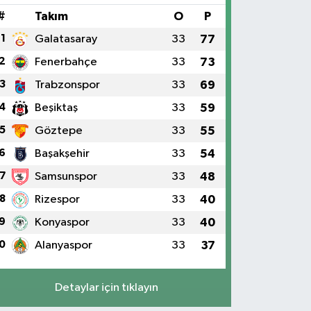
#
Takım
O
P
1
Galatasaray
33
77
2
Fenerbahçe
33
73
3
Trabzonspor
33
69
4
Beşiktaş
33
59
5
Göztepe
33
55
6
Başakşehir
33
54
7
Samsunspor
33
48
8
Rizespor
33
40
9
Konyaspor
33
40
0
Alanyaspor
33
37
Detaylar için tıklayın