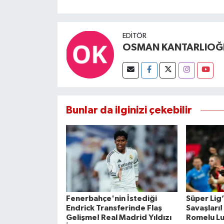
EDITÖR
OSMAN KANTARLIOĞ
Bunlar da ilginizi çekebilir
Fenerbahçe'nin İstediği
Süper Lig
Endrick Transferinde Flaş
Savaşları
Gelişme! Real Madrid Yıldızı
Romelu Lu