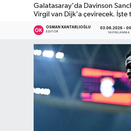
Galatasaray'da Davinson Sanchez
DÜNYA
Virgil van Dijk'a çevirecek. İşte 
Dursunbey
OSMAN KANTARLIOĞLU
03.06.2026 - 0
EDITÖR
YAYINLANMA
Edremit
EĞİTİM
EKONOMİ
Erdek
Gömeç
Gönen
Havran