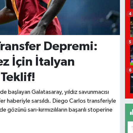
4
Transfer Depremi:
5
 İçin İtalyan
6
eklif!
kilde başlayan Galatasaray, yıldız savunmacısı
fer haberiyle sarsıldı. Diego Carlos transferiyle
e gözünü sarı-kırmızılıların başarılı stoperine