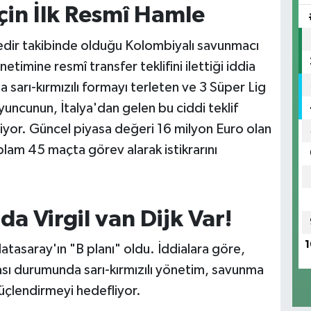
in İlk Resmî Hamle
redir takibinde olduğu Kolombiyalı savunmacı
imine resmî transfer teklifini ilettiği iddia
sarı-kırmızılı formayı terleten ve 3 Süper Lig
ncunun, İtalya'dan gelen bu ciddi teklif
iyor. Güncel piyasa değeri 16 milyon Euro olan
lam 45 maçta görev alarak istikrarını
a Virgil van Dijk Var!
1
atasaray'ın "B planı" oldu. İddialara göre,
sı durumunda sarı-kırmızılı yönetim, savunma
 güçlendirmeyi hedefliyor.