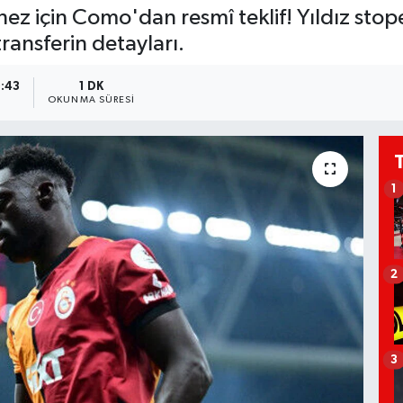
 için Como'dan resmî teklif! Yıldız stoper
transferin detayları.
0:43
1 DK
OKUNMA SÜRESI
1
2
3