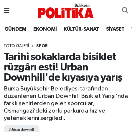
ASTROLOJİ
Balıkesir Nöbetçi Eczaneler
GÜNDEM
EKONOMİ
KÜLTÜR-SANAT
SİYASET
Ayvalık
Balıkesir Hava Durumu
FOTO GALERI
SPOR
Balya
Balıkesir Namaz Vakitleri
Tarihi sokaklarda bisiklet
rüzgârı esti! Urban
Bandırma
Balıkesir Trafik Yoğunluk Haritası
Downhill'de kıyasıya yarış
Bigadiç
Süper Lig Puan Durumu ve Fikstür
Bursa Büyükşehir Belediyesi tarafından
düzenlenen Urban Downhill Bisiklet Yarışı’nda
BİYOGRAFİLER
Tüm Manşetler
farklı şehirlerden gelen sporcular,
Osmangazi’deki zorlu parkurda hız ve
Burhaniye
Son Dakika Haberleri
yeteneklerini sergiledi.
ÇEVRE
Haber Arşivi
#Urban downhill