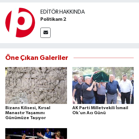
EDITÖR HAKKINDA
Politikam 2
Öne Çıkan Galeriler
Bizans Kilisesi, Kırsal
AK Parti Milletvekili İsmail
Manastır Yaşamını
Ok'un Acı Günü
Günümüze Taşıyor