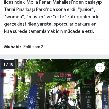
ilçesindeki Molla Fenari Mahallesi'nden başlayıp
Tarihi Pınarbaşı Parkı'nda sona erdi. "Junior",
İvrindi
"women", "master" ve "elite" kategorilerinde
KENT GÜNDEMİ
gerçekleştirilen yarışta, sporcular parkuru en
kısa sürede tamamlamak için mücadele etti.
Kepsut
Muhabir:
Politikam 2
KÜLTÜR-SANAT
MAGAZİN
1 / 18
MANŞET
Manyas
OLAY