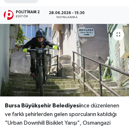
DÜNYA
POLITIKAM 2
28.06.2026 - 15:30
EDITÖR
YAYINLANMA
Dursunbey
Edremit
EĞİTİM
EKONOMİ
Erdek
Gömeç
Bursa Büyükşehir Belediyesi
nce düzenlenen
Gönen
ve farklı şehirlerden gelen sporcuların katıldığı
"Urban Downhill Bisiklet Yarışı", Osmangazi
Havran