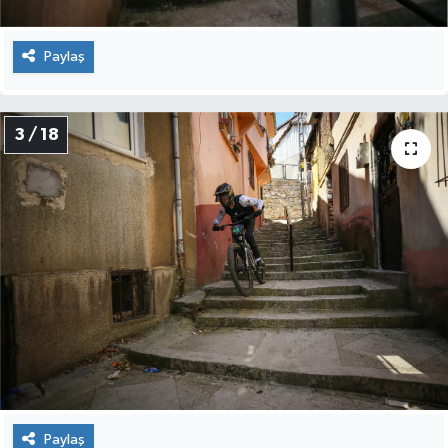
Susurluk
Paylaş
TARİHTE BUGÜN
TEKNOLOJİ
3 / 18
Trend
TÜRKİYE
VİZYONDAKİLER
YAŞAM
Paylaş