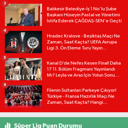
3
Balıkesir Belediye-İş 1 No'lu Şube
Başkanı Hüseyin Pastal ve Yönetimi
İstifa Ederek ÇAĞDAŞ-SEN'e Geçti
4
Hradec Kralove - Beşiktaş Maçı Ne
Zaman, Saat Kaçta? UEFA Avrupa
Ligi 3. Ön Eleme Turu Yayın
Detayları!
5
Kanal D’de Nefes Kesen Final! Daha
17 11. Bölüm Fragmanı Yayınlandı
Mı? Leyla ve Aras İçin Yolun Sonu
Mu?
6
Filenin Sultanları Parkeye Çıkıyor!
Türkiye - Fransa Hazırlık Maçı Ne
Zaman, Saat Kaçta? Hangi
Kanalda?
Süper Lig Puan Durumu