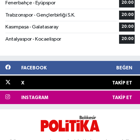
Fenerbahçe - Eyüpspor
20:00
Trabzonspor - Gençlerbirliği S.K.
20:00
Kasımpaşa - Galatasaray
20:00
Antalyaspor - Kocaelispor
20:00
FACEBOOK
BEĞEN
X
TAKIP ET
INSTAGRAM
TAKIP ET