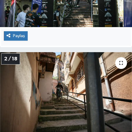
OTOMOTİV
Resmi İlanlar
SAĞLIK
Paylaş
Savaştepe
2 / 18
SEYAHAT
SİYASET
Sındırgı
SPOR
SÜRMANŞET