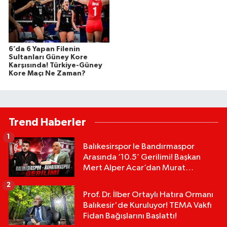
6’da 6 Yapan Filenin
Sultanları Güney Kore
Karşısında! Türkiye-Güney
Kore Maçı Ne Zaman?
Trend Haberler
1
Balıkesirspor le Bandırmaspor
Arasında ‘10.5’ Gerilimi! Başkan
Mert Alper Acar’dan Murat
Karakoyun'a Sert Tepki!
2
Prof. Dr. İlber Ortaylı Hatıra Ormanı
Balıkesir'de Kuruluyor! TEMA Vakfı
Fidan Bağışlarını Başlattı!