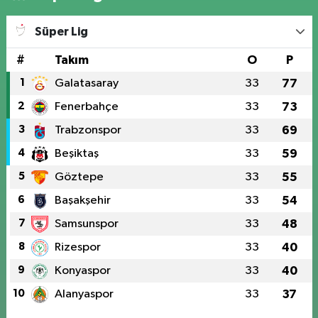
Süper Lig
#
Takım
O
P
1
Galatasaray
33
77
2
Fenerbahçe
33
73
3
Trabzonspor
33
69
4
Beşiktaş
33
59
5
Göztepe
33
55
6
Başakşehir
33
54
7
Samsunspor
33
48
8
Rizespor
33
40
9
Konyaspor
33
40
10
Alanyaspor
33
37