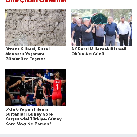
Bizans Kilisesi, Kırsal
AK Parti Milletvekili İsmail
Manastır Yaşamını
Ok'un Acı Günü
Günümüze Taşıyor
6’da 6 Yapan Filenin
Sultanları Güney Kore
Karşısında! Türkiye-Güney
Kore Maçı Ne Zaman?