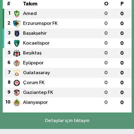
#
Takım
O
P
1
Amed
0
0
2
Erzurumspor FK
0
0
3
Başakşehir
0
0
4
Kocaelispor
0
0
5
Beşiktaş
0
0
6
Eyüpspor
0
0
7
Galatasaray
0
0
8
Çorum FK
0
0
9
Gaziantep FK
0
0
10
Alanyaspor
0
0
Detaylar için tıklayın