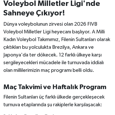
Voleybol Milletler Ligi'nde
Sahneye Çıkıyor!
İvrindi
Dünya voleybolunun zirvesi olan 2026 FIVB
KENT GÜNDEMİ
Voleybol Milletler Ligi heyecanı başlıyor. A Milli
Kepsut
Kadın Voleybol Takımımız, Filenin Sultanları olarak
çıktıkları bu yolculukta Brezilya, Ankara ve
KÜLTÜR-SANAT
Japonya'da ter dökecek. 12 farklı ülkeye karşı
sergileyecekleri mücadele ile turnuvada iddialı
MAGAZİN
olan millilerimizin maç programı belli oldu.
MANŞET
Maç Takvimi ve Haftalık Program
Manyas
Filenin Sultanları üç farklı ülkede gerçekleşecek
OLAY
turnuva etaplarında şu rakiplerle karşılaşacak: