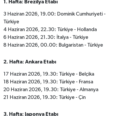
1. Hafta: Brezilya Etabı
OTOMOTİV
3 Haziran 2026, 19.00: Dominik Cumhuriyeti -
Resmi İlanlar
Türkiye
SAĞLIK
4 Haziran 2026, 22.30: Türkiye - Hollanda
6 Haziran 2026, 21.30: İtalya - Türkiye
Savaştepe
8 Haziran 2026, 00.00: Bulgaristan - Türkiye
SEYAHAT
2. Hafta: Ankara Etabı
SİYASET
17 Haziran 2026, 19.30: Türkiye - Belçika
Sındırgı
18 Haziran 2026, 19.30: Türkiye - Fransa
20 Haziran 2026, 19.30: Türkiye - Almanya
SPOR
21 Haziran 2026, 19.30: Türkiye - Çin
SÜRMANŞET
3. Hafta: Japonya Etabı