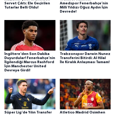
Servet Çıktı: Ele Geçirilen
Amedspor Fenerbahçe’nin
Tutarlar Belli Oldu!
Milli Yıldızı Oğuz Aydın İçin
Devrede!
İngiltere’den Son Dakika
Trabzonspor Darwin Nunez
Duyurdular! Fenerbahçe’nin
Transferini Bitirdi: Al Hilal
İlgilendiği Marcus Rashford
İle Kiralık Anlaşması Tamam!
İçin Manchester United
Devreye Girdi!
Süper Lig’de Yılın Transfer
Atletico Madrid Osimhen