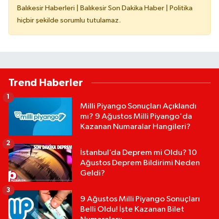
Balıkesir Haberleri | Balıkesir Son Dakika Haber | Politika
hiçbir şekilde sorumlu tutulamaz.
Trend Haberler
1
Milli Piyango Sonuçları Açıklandı
mı? 9 Ağustos Milli Piyango'da
Kazanan Numaralar Hangileri?
2
İstanbul’da Deprem mi Oldu? 10
Ağustos Deprem Bildirimi Neden
Geldi?
3
9 Ağustos Milli Piyango Sonuçları
Belli Oldu! İşte Kazanan Bilet