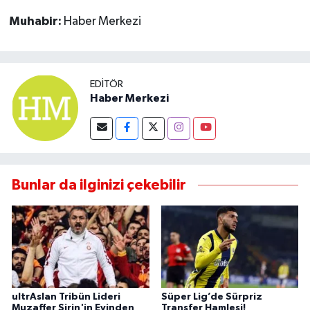
Muhabir:
Haber Merkezi
EDITÖR
Haber Merkezi
Bunlar da ilginizi çekebilir
ultrAslan Tribün Lideri
Süper Lig’de Sürpriz
Muzaffer Şirin'in Evinden
Transfer Hamlesi!