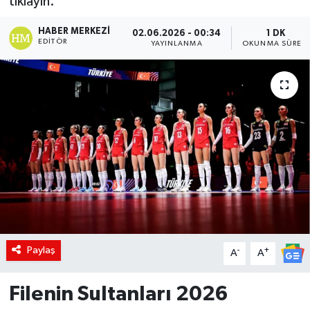
tıklayın.
DÜNYA
HABER MERKEZI
02.06.2026 - 00:34
1 DK
EDITÖR
YAYINLANMA
OKUNMA SÜRESI
Dursunbey
Edremit
EĞİTİM
EKONOMİ
Erdek
Gömeç
Paylaş
-
+
A
A
Gönen
Filenin Sultanları 2026
Havran