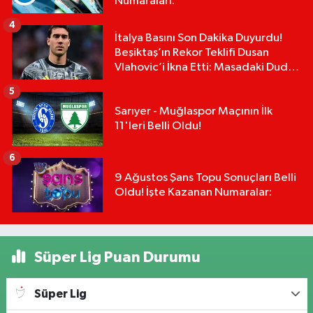
Numaraları:
4
İtalya Basını Son Dakika Duyurdu!
Beşiktaş’ın Rekor Teklifi Dusan
Vlahovic’i İkna Etti: Masadaki Dudak
Uçuklatan Rakam!
5
Sarıyer - Muğlaspor Maçının İlk
11'leri Belli Oldu!
6
9 Ağustos Şans Topu Sonuçları Belli
Oldu! İşte Kazanan Numaralar:
Süper Lig Puan Durumu
Süper Lig