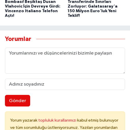
Bombası! Beşiktaş Dusan
Transferinde Sınırları
Vlahovic İçin Devreye Girdi:
Zorluyor: Galatasaray'a
Vincenzo Italiano Telefon
150 Milyon Euro'luk Yeni
Açtı!
Teklif!
Yorumlar
Gönder
Yorum yazarak
topluluk kurallarımızı
kabul etmiş bulunuyor
ve tüm sorumluluğu üstleniyorsunuz. Yazılan yorumlardan