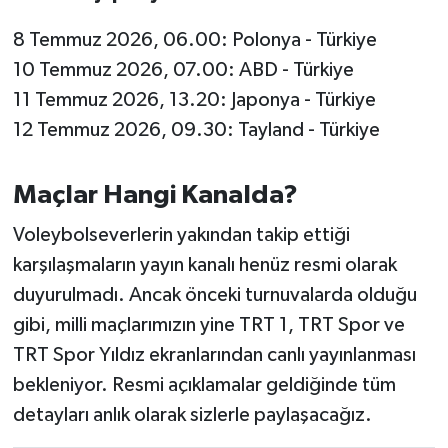
Susurluk
8 Temmuz 2026, 06.00: Polonya - Türkiye
TARİHTE BUGÜN
10 Temmuz 2026, 07.00: ABD - Türkiye
11 Temmuz 2026, 13.20: Japonya - Türkiye
TEKNOLOJİ
12 Temmuz 2026, 09.30: Tayland - Türkiye
Trend
Maçlar Hangi Kanalda?
TÜRKİYE
Voleybolseverlerin yakından takip ettiği
karşılaşmaların yayın kanalı henüz resmi olarak
VİZYONDAKİLER
duyurulmadı. Ancak önceki turnuvalarda olduğu
gibi, milli maçlarımızın yine TRT 1, TRT Spor ve
YAŞAM
TRT Spor Yıldız ekranlarından canlı yayınlanması
bekleniyor. Resmi açıklamalar geldiğinde tüm
detayları anlık olarak sizlerle paylaşacağız.