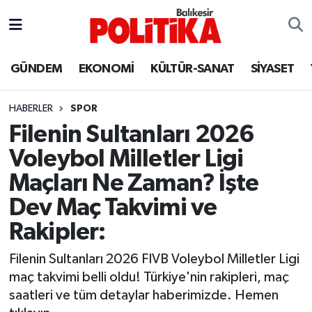
ASTROLOJİ
Balıkesir Nöbetçi Eczaneler
GÜNDEM
EKONOMİ
KÜLTÜR-SANAT
SİYASET
Ayvalık
Balıkesir Hava Durumu
HABERLER
SPOR
Balya
Balikesir Namaz Vakitleri
Filenin Sultanları 2026
Voleybol Milletler Ligi
Bandırma
Balıkesir Trafik Yoğunluk Haritası
Maçları Ne Zaman? İşte
Bigadiç
Süper Lig Puan Durumu ve Fikstür
Dev Maç Takvimi ve
Rakipler:
BİYOGRAFİLER
Tüm Manşetler
Filenin Sultanları 2026 FIVB Voleybol Milletler Ligi
Burhaniye
Son Dakika Haberleri
maç takvimi belli oldu! Türkiye'nin rakipleri, maç
saatleri ve tüm detaylar haberimizde. Hemen
ÇEVRE
Haber Arşivi