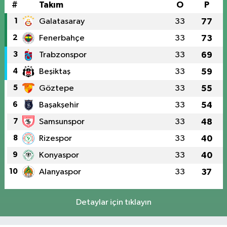
#
Takım
O
P
1
Galatasaray
33
77
2
Fenerbahçe
33
73
3
Trabzonspor
33
69
4
Beşiktaş
33
59
5
Göztepe
33
55
6
Başakşehir
33
54
7
Samsunspor
33
48
8
Rizespor
33
40
9
Konyaspor
33
40
10
Alanyaspor
33
37
Detaylar için tıklayın