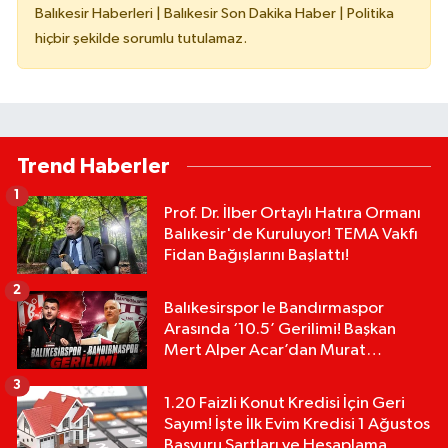
Balıkesir Haberleri | Balıkesir Son Dakika Haber | Politika
hiçbir şekilde sorumlu tutulamaz.
Trend Haberler
1
Prof. Dr. İlber Ortaylı Hatıra Ormanı
Balıkesir'de Kuruluyor! TEMA Vakfı
Fidan Bağışlarını Başlattı!
2
Balıkesirspor le Bandırmaspor
Arasında ‘10.5’ Gerilimi! Başkan
Mert Alper Acar’dan Murat
Karakoyun'a Sert Tepki!
3
1.20 Faizli Konut Kredisi İçin Geri
Sayım! İşte İlk Evim Kredisi 1 Ağustos
Başvuru Şartları ve Hesaplama