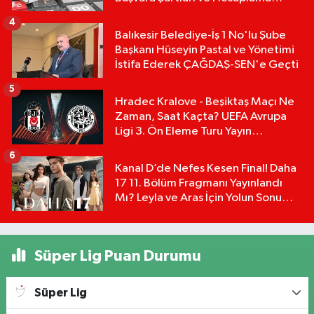
Tablosu:
4
Balıkesir Belediye-İş 1 No'lu Şube
Başkanı Hüseyin Pastal ve Yönetimi
İstifa Ederek ÇAĞDAŞ-SEN'e Geçti
5
Hradec Kralove - Beşiktaş Maçı Ne
Zaman, Saat Kaçta? UEFA Avrupa
Ligi 3. Ön Eleme Turu Yayın
Detayları!
6
Kanal D’de Nefes Kesen Final! Daha
17 11. Bölüm Fragmanı Yayınlandı
Mı? Leyla ve Aras İçin Yolun Sonu
Mu?
Süper Lig Puan Durumu
Süper Lig