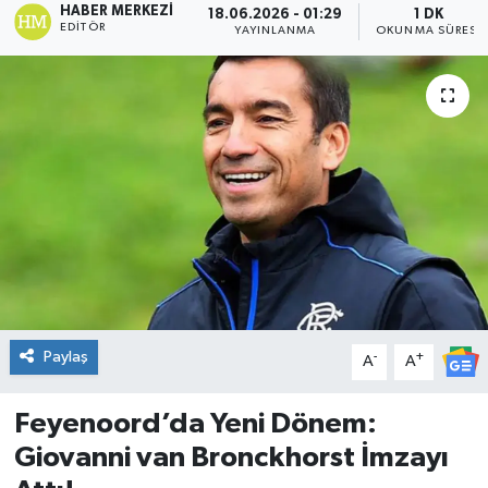
HABER MERKEZI
18.06.2026 - 01:29
1 DK
EDITÖR
YAYINLANMA
OKUNMA SÜRESI
DÜNYA
Dursunbey
Edremit
EĞİTİM
EKONOMİ
Erdek
Paylaş
-
+
A
A
Gömeç
Feyenoord’da Yeni Dönem:
Gönen
Giovanni van Bronckhorst İmzayı
Havran