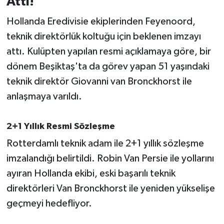
Attı!
Hollanda Eredivisie ekiplerinden Feyenoord,
İvrindi
teknik direktörlük koltuğu için beklenen imzayı
KENT GÜNDEMİ
attı. Kulüpten yapılan resmi açıklamaya göre, bir
dönem Beşiktaş'ta da görev yapan 51 yaşındaki
Kepsut
teknik direktör Giovanni van Bronckhorst ile
anlaşmaya varıldı.
KÜLTÜR-SANAT
MAGAZİN
2+1 Yıllık Resmi Sözleşme
Rotterdamlı teknik adam ile 2+1 yıllık sözleşme
MANŞET
imzalandığı belirtildi. Robin Van Persie ile yollarını
ayıran Hollanda ekibi, eski başarılı teknik
Manyas
direktörleri Van Bronckhorst ile yeniden yükselişe
OLAY
geçmeyi hedefliyor.