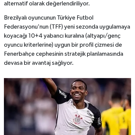
alternatif olarak değerlendiriliyor.
Susurluk
Brezilyalı oyuncunun Türkiye Futbol
TARİHTE BUGÜN
Federasyonu'nun (TFF) yeni sezonda uygulamaya
koyacağı 10+4 yabancı kuralına (altyapı/genç
TEKNOLOJİ
oyuncu kriterlerine) uygun bir profil çizmesi de
Trend
Fenerbahçe cephesinin stratejik planlamasında
devasa bir avantaj sağlıyor.
TÜRKİYE
VİZYONDAKİLER
YAŞAM