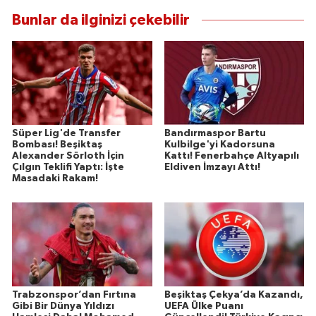
Bunlar da ilginizi çekebilir
Süper Lig'de Transfer
Bandırmaspor Bartu
Bombası! Beşiktaş
Kulbilge'yi Kadorsuna
Alexander Sörloth İçin
Kattı! Fenerbahçe Altyapılı
Çılgın Teklifi Yaptı: İşte
Eldiven İmzayı Attı!
Masadaki Rakam!
Trabzonspor’dan Fırtına
Beşiktaş Çekya’da Kazandı,
Gibi Bir Dünya Yıldızı
UEFA Ülke Puanı