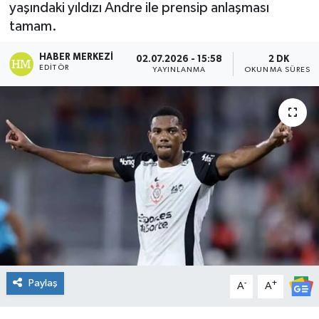
yaşındaki yıldızı Andre ile prensip anlaşması
DÜNYA
tamam.
HABER MERKEZI
02.07.2026 - 15:58
2 DK
Dursunbey
EDITÖR
YAYINLANMA
OKUNMA SÜRESI
Edremit
EĞİTİM
EKONOMİ
Erdek
Gömeç
Gönen
Paylaş
-
+
A
A
Havran