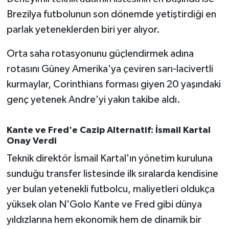
OTOMOTİV
Brezilya futbolunun son dönemde yetiştirdiği en
parlak yeteneklerden biri yer alıyor.
Resmi İlanlar
Orta saha rotasyonunu güçlendirmek adına
SAĞLIK
rotasını Güney Amerika'ya çeviren sarı-lacivertli
Savaştepe
kurmaylar, Corinthians forması giyen 20 yaşındaki
genç yetenek Andre'yi yakın takibe aldı.
SEYAHAT
Kante ve Fred'e Cazip Alternatif: İsmail Kartal
SİYASET
Onay Verdi
Teknik direktör İsmail Kartal'ın yönetim kuruluna
Sındırgı
sunduğu transfer listesinde ilk sıralarda kendisine
SPOR
yer bulan yetenekli futbolcu, maliyetleri oldukça
yüksek olan N'Golo Kante ve Fred gibi dünya
SÜRMANŞET
yıldızlarına hem ekonomik hem de dinamik bir