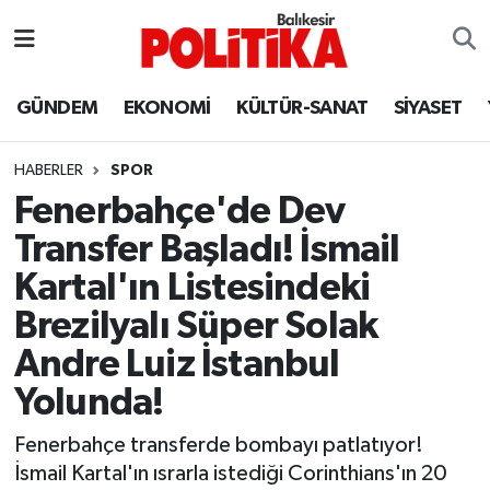
ASTROLOJİ
Balıkesir Nöbetçi Eczaneler
GÜNDEM
EKONOMİ
KÜLTÜR-SANAT
SİYASET
Ayvalık
Balıkesir Hava Durumu
HABERLER
SPOR
Balya
Balıkesir Namaz Vakitleri
Fenerbahçe'de Dev
Transfer Başladı! İsmail
Bandırma
Balıkesir Trafik Yoğunluk Haritası
Kartal'ın Listesindeki
Bigadiç
Süper Lig Puan Durumu ve Fikstür
Brezilyalı Süper Solak
Andre Luiz İstanbul
BİYOGRAFİLER
Tüm Manşetler
Yolunda!
Burhaniye
Son Dakika Haberleri
Fenerbahçe transferde bombayı patlatıyor!
İsmail Kartal'ın ısrarla istediği Corinthians'ın 20
ÇEVRE
Haber Arşivi