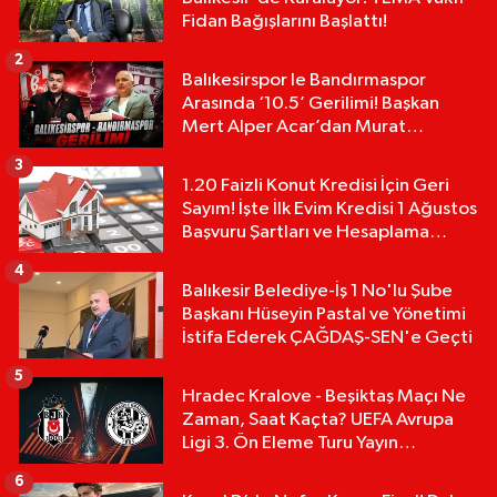
Fidan Bağışlarını Başlattı!
2
Balıkesirspor le Bandırmaspor
Arasında ‘10.5’ Gerilimi! Başkan
Mert Alper Acar’dan Murat
Karakoyun'a Sert Tepki!
3
1.20 Faizli Konut Kredisi İçin Geri
Sayım! İşte İlk Evim Kredisi 1 Ağustos
Başvuru Şartları ve Hesaplama
Tablosu:
4
Balıkesir Belediye-İş 1 No'lu Şube
Başkanı Hüseyin Pastal ve Yönetimi
İstifa Ederek ÇAĞDAŞ-SEN'e Geçti
5
Hradec Kralove - Beşiktaş Maçı Ne
Zaman, Saat Kaçta? UEFA Avrupa
Ligi 3. Ön Eleme Turu Yayın
Detayları!
6