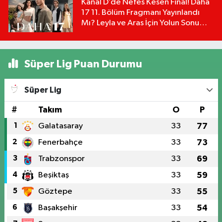
Kanal D’de Nefes Kesen Final! Daha
17 11. Bölüm Fragmanı Yayınlandı
Mı? Leyla ve Aras İçin Yolun Sonu
Mu?
Süper Lig Puan Durumu
Süper Lig
#
Takım
O
P
1
Galatasaray
33
77
2
Fenerbahçe
33
73
3
Trabzonspor
33
69
4
Beşiktaş
33
59
5
Göztepe
33
55
6
Başakşehir
33
54