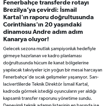
Fenerbahçe transferde rotayı
Brezilya’ya çevirdi: İsmail
İvrindi
Kartal'ın raporu doğrultusunda
KENT GÜNDEMİ
Corinthians'ın 20 yaşındaki
dinamosu Andre adım adım
Kepsut
Kanarya oluyor!
KÜLTÜR-SANAT
Gelecek sezona mutlak şampiyonluk hedefiyle
girmeye hazırlanan ve kadro planlaması
MAGAZİN
doğrultusunda hücum ile kanat bölgelerine
yapılacak takviyeler için yoğun bir mesai harcayan
MANŞET
Fenerbahçe'de sıcak gelişmeler yaşanıyor. Sarı-
Manyas
lacivertlilerde Teknik Direktör İsmail Kartal,
kadroda görmek istediği oyuncuların yer aldığı
OLAY
kapsamlı transfer raporunu yönetime sundu.
Deneyimli teknik adamın listesinin en başında ise