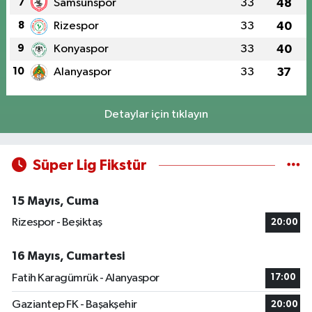
7
Samsunspor
33
48
8
Rizespor
33
40
9
Konyaspor
33
40
10
Alanyaspor
33
37
Detaylar için tıklayın
Süper Lig Fikstür
15 Mayıs, Cuma
Rizespor - Beşiktaş
20:00
16 Mayıs, Cumartesi
Fatih Karagümrük - Alanyaspor
17:00
Gaziantep FK - Başakşehir
20:00