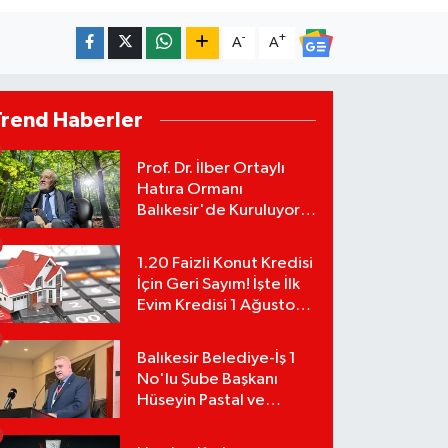
-
+
A
A
Trend Haberler
Prof. Dr. İlber Ortaylı
Hatıra Ormanı
Balıkesir'de Kuruluyor!
TEMA Vakfı Fidan
Bağışlarını Başlattı!
1.20 Faizli Konut Kredisi
İçin Geri Sayım! İşte İlk
Evim Kredisi 1 Ağustos
Başvuru Şartları ve
Hesaplama Tablosu:
Balıkesir Belediye-İş 1
No'lu Şube Başkanı
Hüseyin Pastal ve
Yönetimi İstifa Ederek
ÇAĞDAŞ-SEN'e Geçti