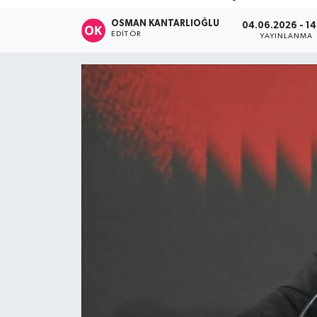
DÜNYA
OSMAN KANTARLIOĞLU
04.06.2026 - 14
EDITÖR
YAYINLANMA
Dursunbey
Edremit
EĞİTİM
EKONOMİ
Erdek
Gömeç
Gönen
Havran