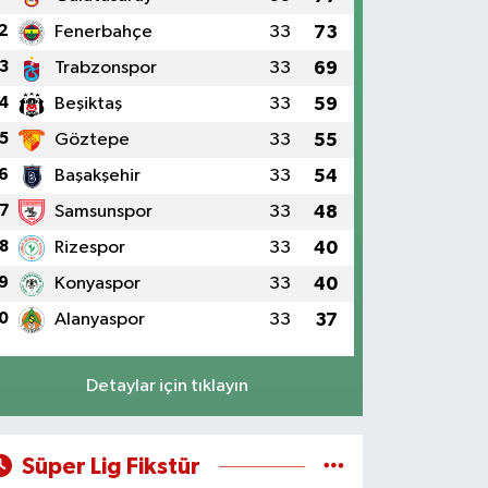
2
Fenerbahçe
33
73
3
Trabzonspor
33
69
4
Beşiktaş
33
59
5
Göztepe
33
55
6
Başakşehir
33
54
7
Samsunspor
33
48
8
Rizespor
33
40
9
Konyaspor
33
40
0
Alanyaspor
33
37
Detaylar için tıklayın
Süper Lig Fikstür