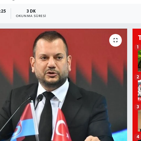
:25
3 DK
OKUNMA SÜRESI
1
2
3
4