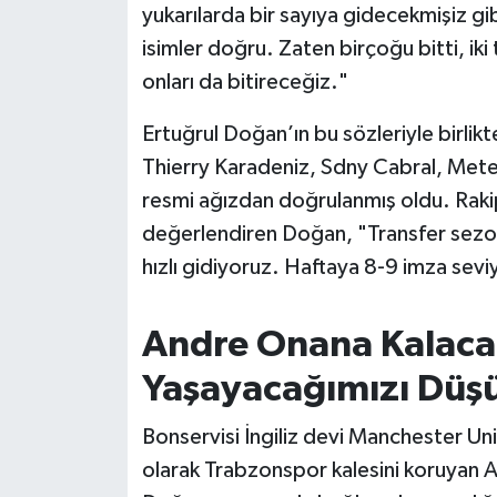
yukarılarda bir sayıya gidecekmişiz gib
Susurluk
isimler doğru. Zaten birçoğu bitti, iki
TARİHTE BUGÜN
onları da bitireceğiz."
Ertuğrul Doğan’ın bu sözleriyle birli
TEKNOLOJİ
Thierry Karadeniz, Sdny Cabral, Mete
Trend
resmi ağızdan doğrulanmış oldu. Rakip
değerlendiren Doğan, "Transfer sezon
TÜRKİYE
hızlı gidiyoruz. Haftaya 8-9 imza sevi
VİZYONDAKİLER
Andre Onana Kalacak
YAŞAM
Yaşayacağımızı Dü
Bonservisi İngiliz devi Manchester Un
olarak Trabzonspor kalesini koruyan A