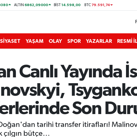
0380
6862,09000
14.598,00
79.591,74
ALTIN
BİST
BTC
SİYASET
YAŞAM
OLAY
SPOR
YAZARLAR
RESMİ 
n Canlı Yayında İ
linovskyi, Tsygank
erlerinde Son Du
oğan'dan tarihi transfer itirafları! Malin
k çılgın bütçe…