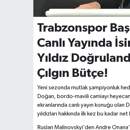
İvrindi
Trabzonspor Baş
KENT GÜNDEMİ
Canlı Yayında İsi
Kepsut
Yıldız Doğruland
KÜLTÜR-SANAT
Çılgın Bütçe!
MAGAZİN
Yeni sezonda mutlak şampiyonluk hed
MANŞET
Doğan, bordo-mavili camiayı heyecana
Manyas
ekranlarında canlı yayın konuğu olan D
yıldızları hakkında ilk kez bu kadar ne
OLAY
Ruslan Malinovskyi'den Andre Onana'y