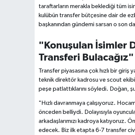
OTOMOTİV
taraftarların merakla beklediği tüm is
kulübün transfer bütçesine dair de ezbe
Resmi İlanlar
başkanından gündemi sarsan o son da
SAĞLIK
"Konuşulan İsimler 
Savaştepe
Transferi Bulacağız"
SEYAHAT
Transfer piyasasına çok hızlı bir giriş
SİYASET
teknik direktör kadrosu ve scout ekib
peşe patlattıklarını söyledi. Doğan, şu 
Sındırgı
"Hızlı davranmaya çalışıyoruz. Hocamı
SPOR
önceden belliydi. Dolayısıyla oyuncul
arkadaşlarımızı kadroya katıyoruz. 
SÜRMANŞET
edecek. Biz ilk etapta 6-7 transfer c