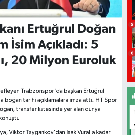
kanı Ertuğrul Doğan
5
m İsim Açıkladı: 5
6
ı, 20 Milyon Euroluk
efleyen Trabzonspor'da başkan Ertuğrul
 boğan tarihi açıklamalara imza attı. HT Spor
oğan, transfer listesinde yer alan dünya
t konuştu
a, Viktor Tsygankov'dan İsak Vural'a kadar