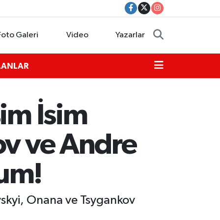
Foto Galeri
Video
Yazarlar
İLANLAR
sim İsim
ov ve Andre
rum!
ovskyi, Onana ve Tsygankov