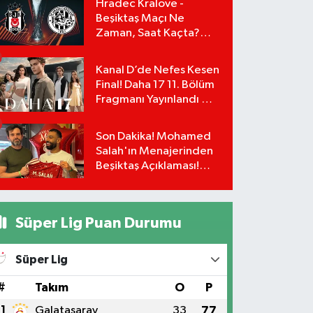
Hradec Kralove -
Beşiktaş Maçı Ne
Zaman, Saat Kaçta?
UEFA Avrupa Ligi 3. Ön
Eleme Turu Yayın
Kanal D’de Nefes Kesen
Detayları!
Final! Daha 17 11. Bölüm
Fragmanı Yayınlandı Mı?
Leyla ve Aras İçin Yolun
Sonu Mu?
Son Dakika! Mohamed
Salah'ın Menajerinden
Beşiktaş Açıklaması!
Transfer Gerçekleşiyor
mu?
Süper Lig Puan Durumu
Süper Lig
#
Takım
O
P
1
Galatasaray
33
77