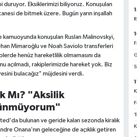
i duruyor. Eksiklerimizi biliyoruz. Konuşulan
1
 tanesi de bitmek üzere. Bugün yarın inşallah
R
1
kte kamuoyunda konuşulan Ruslan Malinovskyi,
F
han Mimaroğlu ve Noah Saviolo transferleri
lerde henüz hareketlilik olmamasını da
G
u açılmadı, rakiplerimizde hareket yok. Biz
S
yesini bulacağız" müjdesini verdi.
1
K
 Mı? "Aksilik
F
şünmüyorum"
T
ited'da bulunan ve geride kalan sezonda kiralık
K
ndre Onana'nın geleceğine de açıklık getiren