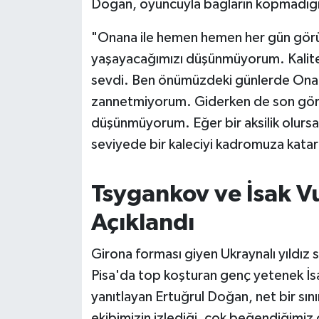
Doğan, oyuncuyla bağların kopmadığını
"Onana ile hemen hemen her gün görüş
yaşayacağımızı düşünmüyorum. Kaliteli 
sevdi. Ben önümüzdeki günlerde Onana i
zannetmiyorum. Giderken de son görü
düşünmüyorum. Eğer bir aksilik olursa
seviyede bir kaleciyi kadromuza katar
Tsygankov ve İsak Vu
Açıklandı
Girona forması giyen Ukraynalı yıldız
Pisa'da top koşturan genç yetenek İsak
yanıtlayan Ertuğrul Doğan, net bir sın
ekibimizin izlediği, çok beğendiğimiz 