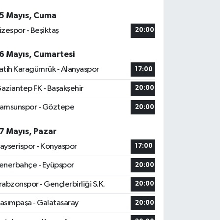
5 Mayıs, Cuma
izespor - Beşiktaş
20:00
6 Mayıs, Cumartesi
atih Karagümrük - Alanyaspor
17:00
aziantep FK - Başakşehir
20:00
amsunspor - Göztepe
20:00
7 Mayıs, Pazar
ayserispor - Konyaspor
17:00
enerbahçe - Eyüpspor
20:00
rabzonspor - Gençlerbirliği S.K.
20:00
asımpaşa - Galatasaray
20:00