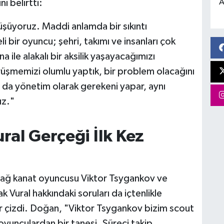
A
 belirtti:
üyoruz. Maddi anlamda bir sıkıntı
bir oyuncu; şehri, takımı ve insanları çok
le alakalı bir aksilik yaşayacağımızı
şmemizi olumlu yaptık, bir problem olacağını
 da yönetim olarak gerekeni yapar, aynı
ız."
ral Gerçeği İlk Kez
 sağ kanat oyuncusu Viktor Tsygankov ve
 Vural hakkındaki soruları da içtenlikle
ır çizdi. Doğan, "Viktor Tsygankov bizim scout
oyunculardan bir tanesi. Süreci takip