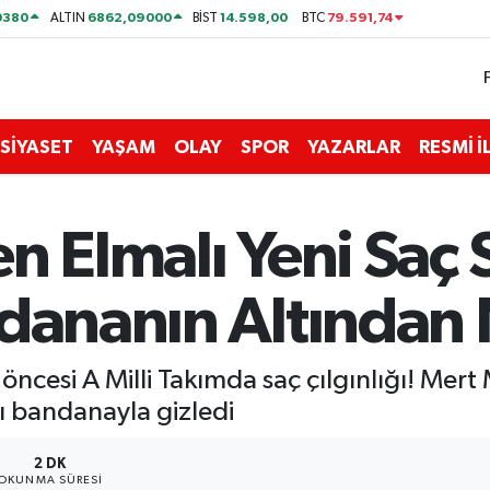
0380
6862,09000
14.598,00
79.591,74
ALTIN
BİST
BTC
SİYASET
YAŞAM
OLAY
SPOR
YAZARLAR
RESMİ 
en Elmalı Yeni Saç S
ndananın Altından
cesi A Milli Takımda saç çılgınlığı! Mert M
nı bandanayla gizledi
2 DK
OKUNMA SÜRESI