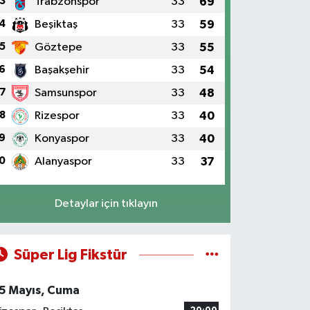
3
Trabzonspor
33
69
4
Beşiktaş
33
59
5
Göztepe
33
55
6
Başakşehir
33
54
7
Samsunspor
33
48
8
Rizespor
33
40
9
Konyaspor
33
40
0
Alanyaspor
33
37
Detaylar için tıklayın
Süper Lig Fikstür
5 Mayıs, Cuma