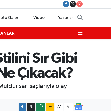
Foto Galeri
Video
Yazarlar
İLANLAR
tilini Sır Gibi
 Ne Çıkacak?
üldür sarı saçlarıyla olay
-
+
A
A