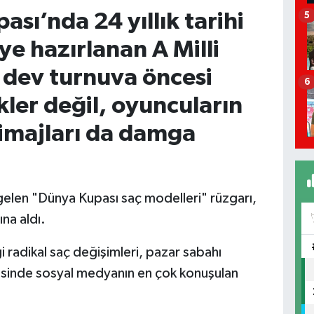
sı’nda 24 yıllık tarihi
5
e hazırlanan A Milli
 dev turnuva öncesi
6
kler değil, oyuncuların
 imajları da damga
gelen "Dünya Kupası saç modelleri" rüzgarı,
ına aldı.
ği radikal saç değişimleri, pazar sabahı
esinde sosyal medyanın en çok konuşulan