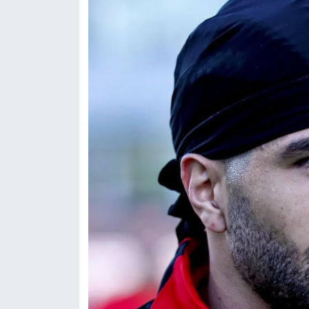
Susurluk
TARİHTE BUGÜN
TEKNOLOJİ
Trend
TÜRKİYE
VİZYONDAKİLER
YAŞAM