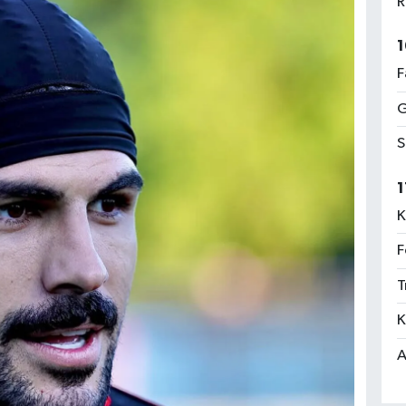
R
1
F
G
S
1
K
F
T
K
A