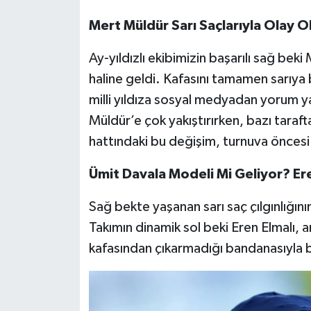
OTOMOTİV
Mert Müldür Sarı Saçlarıyla Olay O
Resmi İlanlar
Ay-yıldızlı ekibimizin başarılı sağ bek
SAĞLIK
haline geldi. Kafasını tamamen sarıya 
milli yıldıza sosyal medyadan yorum ya
Savaştepe
Müldür’e çok yakıştırırken, bazı taraft
hattındaki bu değişim, turnuva öncesi d
SEYAHAT
Ümit Davala Modeli Mi Geliyor? Ere
SİYASET
Sağ bekte yaşanan sarı saç çılgınlığını
Sındırgı
Takımın dinamik sol beki Eren Elmalı
kafasından çıkarmadığı bandanasıyla b
SPOR
SÜRMANŞET