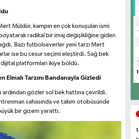
ldu
i Mert Müldür, kampın en çok konuşulan ismi
boyatarak radikal bir imaj değişikliğine giden
ğdı. Bazı futbolseverler yeni tarzı Mert
arlar ise bu cesur seçimi eleştirdi. Sağ bek
ijital platformları ikiye böldü.
1
n Elmalı Tarzını Bandanayla Gizledi
n ardından gözler sol bek hattına çevrildi.
, antrenman sahasında ve takım otobüsünde
üyük bir gizem yarattı.
1