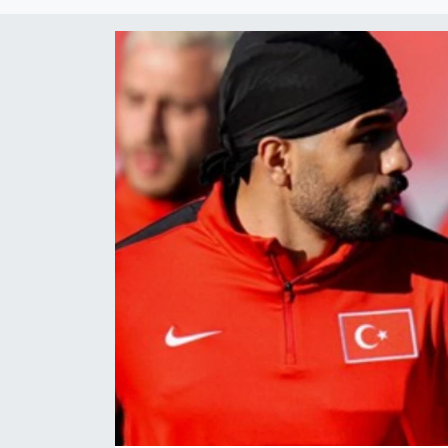
DÜNYA
Dursunbey
Edremit
EĞİTİM
EKONOMİ
Erdek
Gömeç
Gönen
Havran