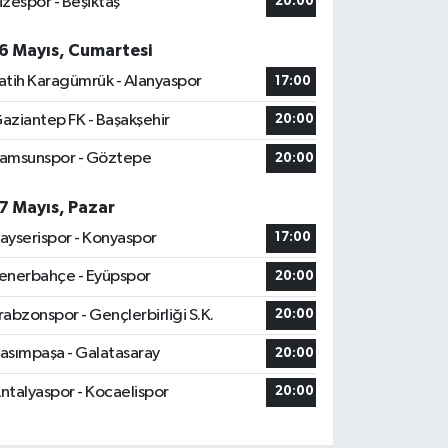
izespor - Beşiktaş
20:00
6 Mayıs, Cumartesi
atih Karagümrük - Alanyaspor
17:00
aziantep FK - Başakşehir
20:00
amsunspor - Göztepe
20:00
7 Mayıs, Pazar
ayserispor - Konyaspor
17:00
enerbahçe - Eyüpspor
20:00
rabzonspor - Gençlerbirliği S.K.
20:00
asımpaşa - Galatasaray
20:00
ntalyaspor - Kocaelispor
20:00