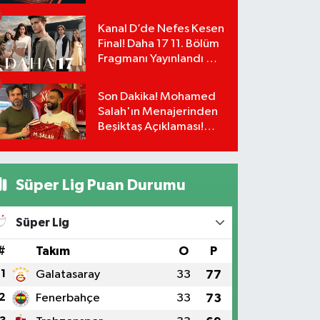
UEFA Avrupa Ligi 3. Ön
Eleme Turu Yayın
Kanal D’de Nefes Kesen
Detayları!
Final! Daha 17 11. Bölüm
Fragmanı Yayınlandı Mı?
Leyla ve Aras İçin Yolun
Sonu Mu?
Son Dakika! Mohamed
Salah'ın Menajerinden
Beşiktaş Açıklaması!
Transfer Gerçekleşiyor
mu?
Süper Lig Puan Durumu
Süper Lig
#
Takım
O
P
1
Galatasaray
33
77
2
Fenerbahçe
33
73