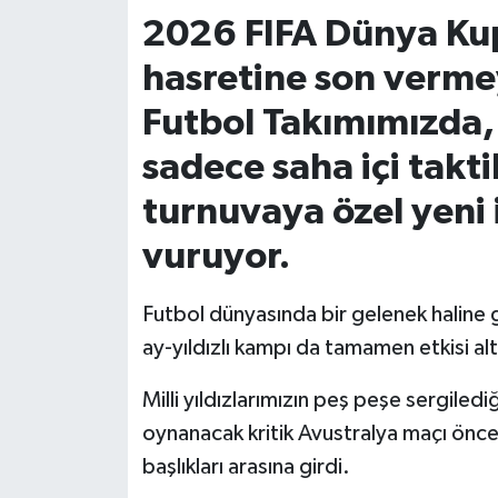
2026 FIFA Dünya Kupa
İvrindi
hasretine son vermey
KENT GÜNDEMİ
Futbol Takımımızda,
sadece saha içi takti
Kepsut
turnuvaya özel yeni
KÜLTÜR-SANAT
vuruyor.
MAGAZİN
Futbol dünyasında bir gelenek haline 
MANŞET
ay-yıldızlı kampı da tamamen etkisi alt
Manyas
Milli yıldızlarımızın peş peşe sergiledi
oynanacak kritik Avustralya maçı önc
OLAY
başlıkları arasına girdi.