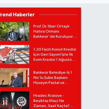
Trend Haberler
Prof. Dr. İlber Ortaylı
Hatıra Ormanı
Balıkesir'de Kuruluyor!
TEMA Vakfı Fidan
Bağışlarını Başlattı!
1.20 Faizli Konut Kredisi
İçin Geri Sayım! İşte İlk
Evim Kredisi 1 Ağustos
Başvuru Şartları ve
Hesaplama Tablosu:
Balıkesir Belediye-İş 1
No'lu Şube Başkanı
Hüseyin Pastal ve
Yönetimi İstifa Ederek
ÇAĞDAŞ-SEN'e Geçti
Hradec Kralove -
Beşiktaş Maçı Ne
Zaman, Saat Kaçta?