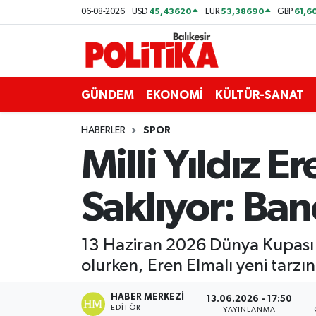
45,43620
53,38690
61,6
06-08-2026
USD
EUR
GBP
ASTROLOJİ
Balıkesir Nöbetçi Eczaneler
Ayvalık
Balıkesir Hava Durumu
GÜNDEM
EKONOMİ
KÜLTÜR-SANAT
Balya
Balıkesir Namaz Vakitleri
HABERLER
SPOR
Milli Yıldız Er
Bandırma
Balıkesir Trafik Yoğunluk Haritası
Saklıyor: Ba
Bigadiç
Süper Lig Puan Durumu ve Fikstür
BİYOGRAFİLER
Tüm Manşetler
13 Haziran 2026 Dünya Kupası ön
olurken, Eren Elmalı yeni tarzı
Burhaniye
Son Dakika Haberleri
HABER MERKEZI
13.06.2026 - 17:50
ÇEVRE
Haber Arşivi
EDITÖR
YAYINLANMA