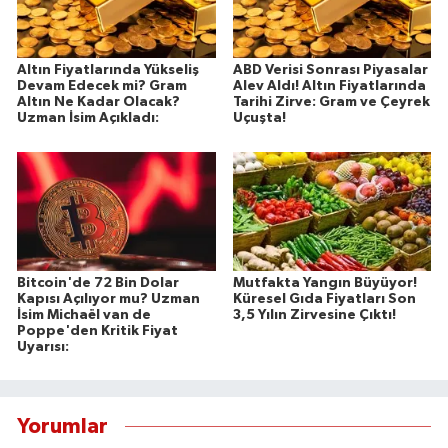
Altın Fiyatlarında Yükseliş
ABD Verisi Sonrası Piyasalar
Devam Edecek mi? Gram
Alev Aldı! Altın Fiyatlarında
Altın Ne Kadar Olacak?
Tarihi Zirve: Gram ve Çeyrek
Uzman İsim Açıkladı:
Uçuşta!
Bitcoin'de 72 Bin Dolar
Mutfakta Yangın Büyüyor!
Kapısı Açılıyor mu? Uzman
Küresel Gıda Fiyatları Son
İsim Michaël van de
3,5 Yılın Zirvesine Çıktı!
Poppe'den Kritik Fiyat
Uyarısı:
Yorumlar