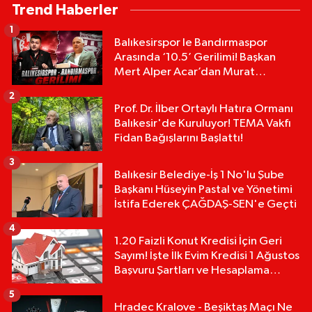
Trend Haberler
1
Balıkesirspor le Bandırmaspor
Arasında ‘10.5’ Gerilimi! Başkan
Mert Alper Acar’dan Murat
Karakoyun'a Sert Tepki!
2
Prof. Dr. İlber Ortaylı Hatıra Ormanı
Balıkesir'de Kuruluyor! TEMA Vakfı
Fidan Bağışlarını Başlattı!
3
Balıkesir Belediye-İş 1 No'lu Şube
Başkanı Hüseyin Pastal ve Yönetimi
İstifa Ederek ÇAĞDAŞ-SEN'e Geçti
4
1.20 Faizli Konut Kredisi İçin Geri
Sayım! İşte İlk Evim Kredisi 1 Ağustos
Başvuru Şartları ve Hesaplama
Tablosu:
5
Hradec Kralove - Beşiktaş Maçı Ne