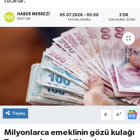
tutarlar.
DÜNYA
HABER MERKEZI
05.07.2026 - 05:00
3 DK
EDITÖR
YAYINLANMA
OKUNMA SÜRESI
Dursunbey
Edremit
EĞİTİM
EKONOMİ
Erdek
Gömeç
Paylaş
-
+
A
A
Gönen
Milyonlarca emeklinin gözü kulağı
Havran