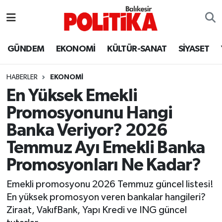
ASTROLOJİ
Balıkesir Nöbetçi Eczaneler
GÜNDEM
EKONOMİ
KÜLTÜR-SANAT
SİYASET
Ayvalık
Balıkesir Hava Durumu
HABERLER
EKONOMİ
Balya
Balıkesir Namaz Vakitleri
En Yüksek Emekli
Promosyonunu Hangi
Bandırma
Balıkesir Trafik Yoğunluk Haritası
Banka Veriyor? 2026
Bigadiç
Süper Lig Puan Durumu ve Fikstür
Temmuz Ayı Emekli Banka
Promosyonları Ne Kadar?
BİYOGRAFİLER
Tüm Manşetler
Emekli promosyonu 2026 Temmuz güncel listesi!
Burhaniye
Son Dakika Haberleri
En yüksek promosyon veren bankalar hangileri?
Ziraat, VakıfBank, Yapı Kredi ve ING güncel
ÇEVRE
Haber Arşivi