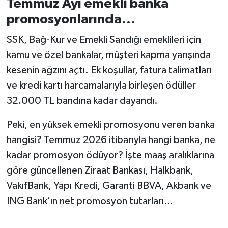
Temmuz Ayı emekli banka
promosyonlarında...
İvrindi
SSK, Bağ-Kur ve Emekli Sandığı emeklileri için
KENT GÜNDEMİ
kamu ve özel bankalar, müşteri kapma yarışında
kesenin ağzını açtı. Ek koşullar, fatura talimatları
Kepsut
ve kredi kartı harcamalarıyla birleşen ödüller
32.000 TL bandına kadar dayandı.
KÜLTÜR-SANAT
Peki, en yüksek emekli promosyonu veren banka
MAGAZİN
hangisi? Temmuz 2026 itibarıyla hangi banka, ne
MANŞET
kadar promosyon ödüyor? İşte maaş aralıklarına
göre güncellenen Ziraat Bankası, Halkbank,
Manyas
VakıfBank, Yapı Kredi, Garanti BBVA, Akbank ve
ING Bank’ın net promosyon tutarları…
OLAY