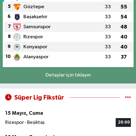
5
Göztepe
33
55
6
Başakşehir
33
54
7
Samsunspor
33
48
8
Rizespor
33
40
9
Konyaspor
33
40
10
Alanyaspor
33
37
Detaylar için tıklayın
Süper Lig Fikstür
15 Mayıs, Cuma
Rizespor - Beşiktaş
20:00