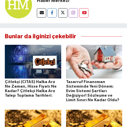
Haber Merkezi
Bunlar da ilginizi çekebilir
Çitlekçi (CITAS) Halka Arz
Tasarruf Finansman
Ne Zaman, Hisse Fiyatı Ne
Sisteminde Yeni Dönem:
Kadar? Çitlekçi Halka Arz
Evim Sistemi Şartları
Talep Toplama Tarihleri:
Değişiyor! Sözleşme ve
Limit Sınırı Ne Kadar Oldu?