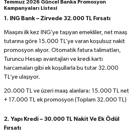
Temmuz 2026 Güncel Banka Promosyon
OTOMOTİV
Kampanyaları Listesi
Resmi İlanlar
1. ING Bank – Zirvede 32.000 TL Fırsatı
Maaşını ilk kez ING’ye taşıyan emekliler, net maaş
SAĞLIK
tutarına göre 15.000 TL’ye varan koşulsuz nakit
Savaştepe
promosyon alıyor. Otomatik fatura talimatları,
Turuncu Hesap avantajları ve kredi kartı
SEYAHAT
harcamaları gibi ek koşullarla bu tutar 32.000
TL’ye ulaşıyor.
SİYASET
20.000 TL ve üzeri maaş alanlara: 15.000 TL net
Sındırgı
+ 17.000 TL ek promosyon (Toplam 32.000 TL)
SPOR
2. Yapı Kredi – 30.000 TL Nakit Ve Ek Ödül
SÜRMANŞET
Fırsatı