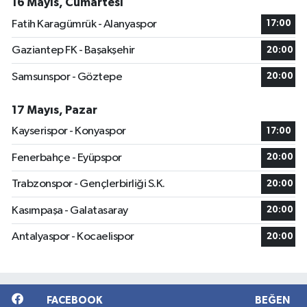
16 Mayıs, Cumartesi
Fatih Karagümrük - Alanyaspor
17:00
Gaziantep FK - Başakşehir
20:00
Samsunspor - Göztepe
20:00
17 Mayıs, Pazar
Kayserispor - Konyaspor
17:00
Fenerbahçe - Eyüpspor
20:00
Trabzonspor - Gençlerbirliği S.K.
20:00
Kasımpaşa - Galatasaray
20:00
Antalyaspor - Kocaelispor
20:00
FACEBOOK
BEĞEN