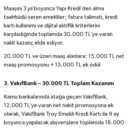
Susurluk
Maaşını 3 yıl boyunca Yapı Kredi’den alma
taahhüdü veren emekliler; fatura talimatı, kredi
TARİHTE BUGÜN
kartı kullanımı ve dijital aktiflik kriterlerini
karşıladığında toplamda 30.000 TL’ye varan
TEKNOLOJİ
nakit kazanç elde ediyor.
Trend
20.000 TL ve üzeri maaş alanlara: 15.000 TL net
TÜRKİYE
maaş promosyonu + 15.000 TL ek ödül
VİZYONDAKİLER
3. VakıfBank – 30.000 TL Toplam Kazanım
YAŞAM
Kamu bankalarında atağa geçen VakıfBank,
12.000 TL’ye varan net nakit promosyona ek
olarak, VakıfBank Troy Emekli Kredi Kartı ile 9 ay
boyunca yapılacak alışverişlere toplamda 18.000