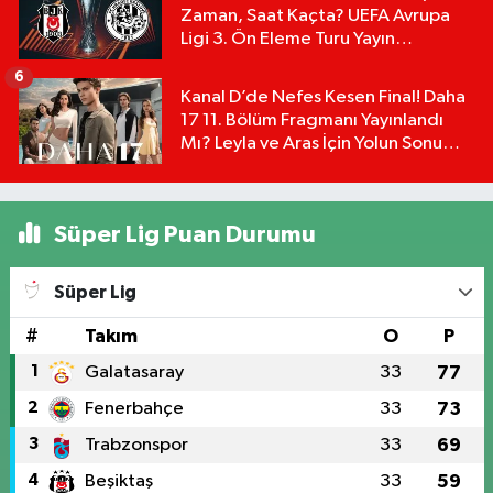
Zaman, Saat Kaçta? UEFA Avrupa
Ligi 3. Ön Eleme Turu Yayın
Detayları!
6
Kanal D’de Nefes Kesen Final! Daha
17 11. Bölüm Fragmanı Yayınlandı
Mı? Leyla ve Aras İçin Yolun Sonu
Mu?
Süper Lig Puan Durumu
Süper Lig
#
Takım
O
P
1
Galatasaray
33
77
2
Fenerbahçe
33
73
3
Trabzonspor
33
69
4
Beşiktaş
33
59