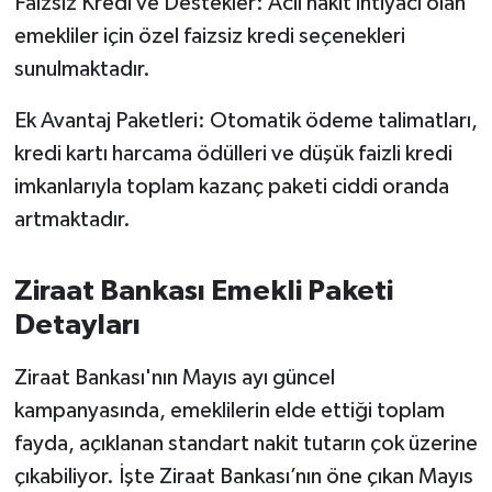
Faizsiz Kredi ve Destekler: Acil nakit ihtiyacı olan
Susurluk
emekliler için özel faizsiz kredi seçenekleri
sunulmaktadır.
TARİHTE BUGÜN
Ek Avantaj Paketleri: Otomatik ödeme talimatları,
TEKNOLOJİ
kredi kartı harcama ödülleri ve düşük faizli kredi
imkanlarıyla toplam kazanç paketi ciddi oranda
Trend
artmaktadır.
TÜRKİYE
Ziraat Bankası Emekli Paketi
VİZYONDAKİLER
Detayları
YAŞAM
Ziraat Bankası'nın Mayıs ayı güncel
kampanyasında, emeklilerin elde ettiği toplam
fayda, açıklanan standart nakit tutarın çok üzerine
çıkabiliyor. İşte Ziraat Bankası’nın öne çıkan Mayıs