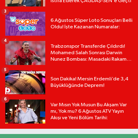
İstifa Ederek ÇAĞDAŞ-SEN'e Geçti
3
6 Ağustos Süper Loto Sonuçları Belli
Oldu! İşte Kazanan Numaralar:
4
Trabzonspor Transferde Çıldırdı!
Mohamed Salah Sonrası Darwin
Nunez Bombası: Masadaki Rakam
Dudak Uçuklattı!
5
Son Dakika! Mersin Erdemli’de 3,4
Büyüklüğünde Deprem!
6
Var Mısın Yok Musun Bu Akşam Var
mı, Yok mu? 6 Ağustos ATV Yayın
Akışı ve Yeni Bölüm Tarihi: