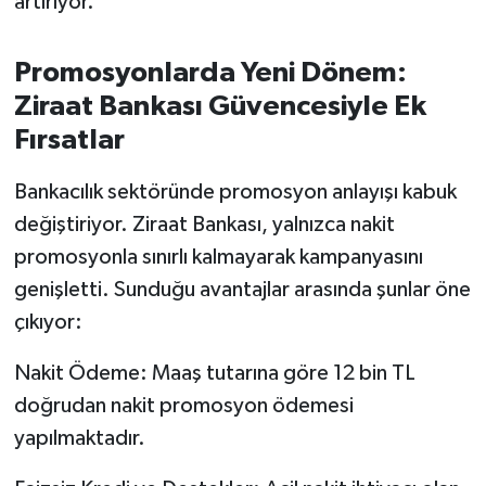
artırıyor.
OTOMOTİV
Resmi İlanlar
Promosyonlarda Yeni Dönem:
Ziraat Bankası Güvencesiyle Ek
SAĞLIK
Fırsatlar
Savaştepe
Bankacılık sektöründe promosyon anlayışı kabuk
değiştiriyor. Ziraat Bankası, yalnızca nakit
SEYAHAT
promosyonla sınırlı kalmayarak kampanyasını
SİYASET
genişletti. Sunduğu avantajlar arasında şunlar öne
çıkıyor:
Sındırgı
Nakit Ödeme: Maaş tutarına göre 12 bin TL
SPOR
doğrudan nakit promosyon ödemesi
yapılmaktadır.
SÜRMANŞET