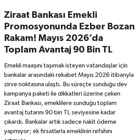
Ziraat Bankası Emekli
İvrindi
Promosyonunda Ezber Bozan
KENT GÜNDEMİ
Rakam! Mayıs 2026’da
Kepsut
Toplam Avantaj 90 Bin TL
KÜLTÜR-SANAT
Emekli maaşını taşımak isteyen vatandaşlar için
bankalar arasındaki rekabet Mayıs 2026 itibarıyla
MAGAZİN
zirve noktasına ulaştı. Bu süreçte sunduğu dev
kampanya paketi ile dikkatleri üzerine çeken
MANŞET
Ziraat Bankası, emeklilere sunduğu toplam
Manyas
avantaj tutarını 90 bin TL seviyesine kadar
çıkardı. Bankalar artık sadece nakit ödeme
OLAY
yapmıyor; ek fırsatlarla emeklinin refahını