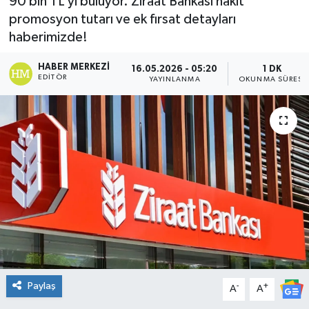
90 bin TL’yi buluyor. Ziraat Bankası nakit
promosyon tutarı ve ek fırsat detayları
DÜNYA
haberimizde!
Dursunbey
HABER MERKEZI
16.05.2026 - 05:20
1 DK
EDITÖR
YAYINLANMA
OKUNMA SÜRESI
Edremit
EĞİTİM
EKONOMİ
Erdek
Gömeç
Gönen
Paylaş
-
+
A
A
Havran