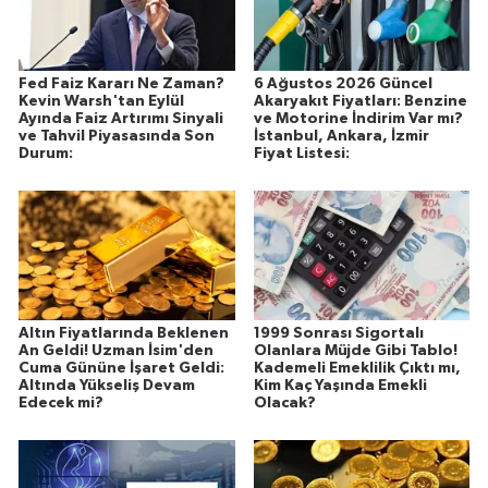
Fed Faiz Kararı Ne Zaman?
6 Ağustos 2026 Güncel
Kevin Warsh'tan Eylül
Akaryakıt Fiyatları: Benzine
Ayında Faiz Artırımı Sinyali
ve Motorine İndirim Var mı?
ve Tahvil Piyasasında Son
İstanbul, Ankara, İzmir
Durum:
Fiyat Listesi:
Altın Fiyatlarında Beklenen
1999 Sonrası Sigortalı
An Geldi! Uzman İsim'den
Olanlara Müjde Gibi Tablo!
Cuma Gününe İşaret Geldi:
Kademeli Emeklilik Çıktı mı,
Altında Yükseliş Devam
Kim Kaç Yaşında Emekli
Edecek mi?
Olacak?