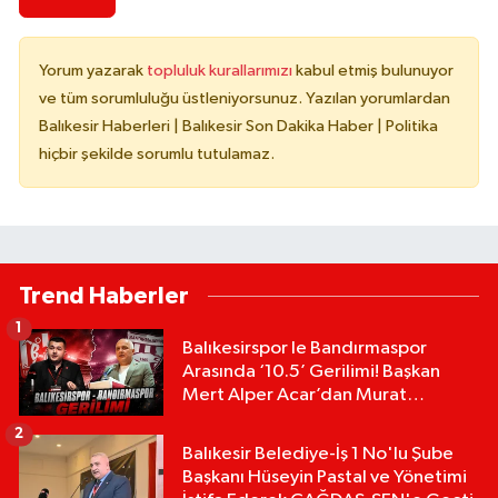
Yorum yazarak
topluluk kurallarımızı
kabul etmiş bulunuyor
ve tüm sorumluluğu üstleniyorsunuz. Yazılan yorumlardan
Balıkesir Haberleri | Balıkesir Son Dakika Haber | Politika
hiçbir şekilde sorumlu tutulamaz.
Trend Haberler
1
Balıkesirspor le Bandırmaspor
Arasında ‘10.5’ Gerilimi! Başkan
Mert Alper Acar’dan Murat
Karakoyun'a Sert Tepki!
2
Balıkesir Belediye-İş 1 No'lu Şube
Başkanı Hüseyin Pastal ve Yönetimi