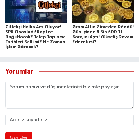
Çitlekçi Halka Arz Oluyor!
Gram Altın Zirveden Döndü!
SPK Onayladı! Kaç Lot
Gün İçinde 6 Bin 500 TL
Dağııtlacak? Talep Toplama
Barajını Aştı! Yükseliş Devam
Tarihleri Belli mi? Ne Zaman
Edecek mi?
İşlem Görecek?
Yorumlar
Gönder