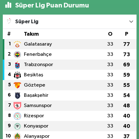
Süper Lig Puan Durumu
Süper Lig
#
Takım
O
P
1
Galatasaray
33
77
2
Fenerbahçe
33
73
3
Trabzonspor
33
69
4
Beşiktaş
33
59
5
Göztepe
33
55
6
Başakşehir
33
54
7
Samsunspor
33
48
8
Rizespor
33
40
9
Konyaspor
33
40
10
Alanyaspor
33
37