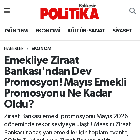
ASTROLOJİ
Balıkesir Nöbetçi Eczaneler
GÜNDEM
EKONOMİ
KÜLTÜR-SANAT
SİYASET
Ayvalık
Balıkesir Hava Durumu
HABERLER
EKONOMİ
Balya
Balıkesir Namaz Vakitleri
Emekliye Ziraat
Bankası'ndan Dev
Bandırma
Balıkesir Trafik Yoğunluk Haritası
Promosyon! Mayıs Emekli
Bigadiç
Süper Lig Puan Durumu ve Fikstür
Promosyonu Ne Kadar
Oldu?
BİYOGRAFİLER
Tüm Manşetler
Ziraat Bankası emekli promosyonu Mayıs 2026
Burhaniye
Son Dakika Haberleri
döneminde rekor seviyeye ulaştı! Maaşını Ziraat
Bankası’na taşıyan emekliler için toplam avantaj
ÇEVRE
Haber Arşivi