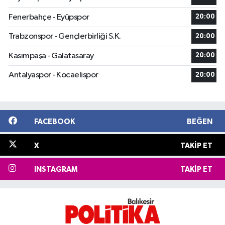
Fenerbahçe - Eyüpspor
20:00
Trabzonspor - Gençlerbirliği S.K.
20:00
Kasımpaşa - Galatasaray
20:00
Antalyaspor - Kocaelispor
20:00
FACEBOOK
BEĞEN
X
TAKIP ET
INSTAGRAM
TAKIP ET