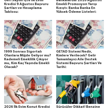
Geri Sayım! İşte İlk Evim
Bankalarda! 2026 Ağustos
Kredisi 9 Ağustos Başvuru
Emekli Promosyon Yarışı
Şartları ve Hesaplama
Kızıştı: Banka Banka En
Tablosu:
Yüksek Ödeme Listeleri:
1999 Sonrası Sigortalı
GETAD Sistemi Nedir,
Olanlara Müjde Geliyor mu?
Kimlere Verilecek? Gelir
Kademeli Emeklilik Çıkıyor
Tamamlayıcı Aile Destek
mu, Kim Kaç Yaşında Emekli
Sistemi Başvuru Şartları Ve
Olacak?
Tarihi:
2026 İlk Evim Konut Kredisi
Sürücüler Dikkat! Benzine