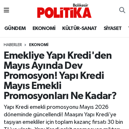
ASTROLOJİ
Balıkesir Nöbetçi Eczaneler
GÜNDEM
EKONOMİ
KÜLTÜR-SANAT
SİYASET
Ayvalık
Balıkesir Hava Durumu
HABERLER
EKONOMİ
Balya
Balıkesir Namaz Vakitleri
Emekliye Yapı Kredi'den
Mayıs Ayında Dev
Bandırma
Balıkesir Trafik Yoğunluk Haritası
Promosyon! Yapı Kredi
Bigadiç
Süper Lig Puan Durumu ve Fikstür
Mayıs Emekli
Promosyonları Ne Kadar?
BİYOGRAFİLER
Tüm Manşetler
Yapı Kredi emekli promosyonu Mayıs 2026
Burhaniye
Son Dakika Haberleri
döneminde güncellendi! Maaşını Yapı Kredi’ye
taşıyan emekliler için toplam kazanç fırsatı 30 bin
ÇEVRE
Haber Arşivi