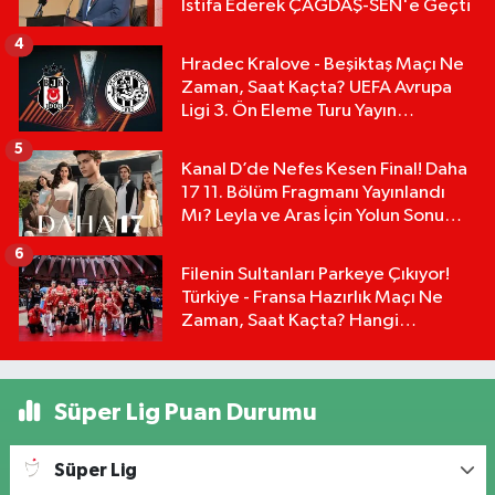
İstifa Ederek ÇAĞDAŞ-SEN'e Geçti
4
Hradec Kralove - Beşiktaş Maçı Ne
Zaman, Saat Kaçta? UEFA Avrupa
Ligi 3. Ön Eleme Turu Yayın
Detayları!
5
Kanal D’de Nefes Kesen Final! Daha
17 11. Bölüm Fragmanı Yayınlandı
Mı? Leyla ve Aras İçin Yolun Sonu
Mu?
6
Filenin Sultanları Parkeye Çıkıyor!
Türkiye - Fransa Hazırlık Maçı Ne
Zaman, Saat Kaçta? Hangi
Kanalda?
Süper Lig Puan Durumu
Süper Lig