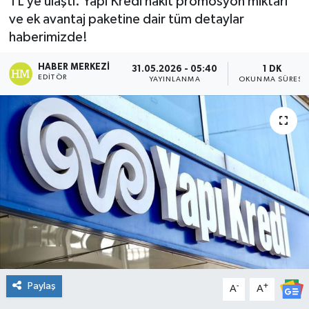
TL’ye ulaştı. Yapı Kredi nakit promosyon miktarı
ve ek avantaj paketine dair tüm detaylar
DÜNYA
haberimizde!
Dursunbey
HABER MERKEZI
31.05.2026 - 05:40
1 DK
EDITÖR
YAYINLANMA
OKUNMA SÜRESI
Edremit
EĞİTİM
EKONOMİ
Erdek
Gömeç
Gönen
Paylaş
-
+
A
A
Havran