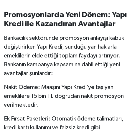
OTOMOTİV
Promosyonlarda Yeni Dönem: Yapı
Resmi İlanlar
Kredi ile Kazandıran Avantajlar
SAĞLIK
Bankacılık sektöründe promosyon anlayışı kabuk
değiştirirken Yapı Kredi, sunduğu yan haklarla
Savaştepe
emeklilerin elde ettiği toplam faydayı artırıyor.
SEYAHAT
Bankanın kampanya kapsamına dahil ettiği yeni
avantajlar şunlardır:
SİYASET
Nakit Ödeme: Maaşını Yapı Kredi’ye taşıyan
Sındırgı
emeklilere 15 bin TL doğrudan nakit promosyon
verilmektedir.
SPOR
Ek Fırsat Paketleri: Otomatik ödeme talimatları,
SÜRMANŞET
kredi kartı kullanımı ve faizsiz kredi gibi