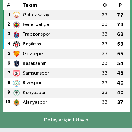
#
Takım
O
P
1
Galatasaray
33
77
2
Fenerbahçe
33
73
3
Trabzonspor
33
69
4
Beşiktaş
33
59
5
Göztepe
33
55
6
Başakşehir
33
54
7
Samsunspor
33
48
8
Rizespor
33
40
9
Konyaspor
33
40
10
Alanyaspor
33
37
Detaylar için tıklayın