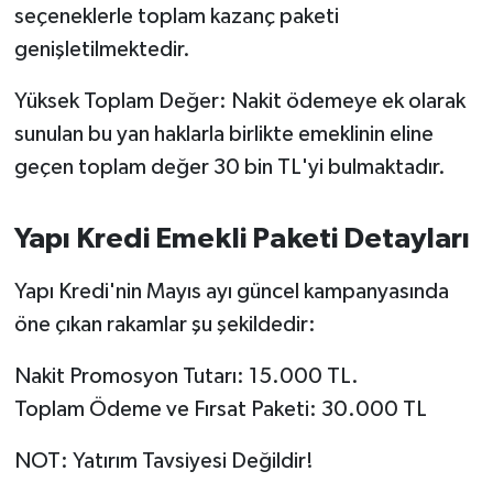
seçeneklerle toplam kazanç paketi
Susurluk
genişletilmektedir.
TARİHTE BUGÜN
Yüksek Toplam Değer: Nakit ödemeye ek olarak
TEKNOLOJİ
sunulan bu yan haklarla birlikte emeklinin eline
geçen toplam değer 30 bin TL'yi bulmaktadır.
Trend
Yapı Kredi Emekli Paketi Detayları
TÜRKİYE
Yapı Kredi'nin Mayıs ayı güncel kampanyasında
VİZYONDAKİLER
öne çıkan rakamlar şu şekildedir:
YAŞAM
Nakit Promosyon Tutarı: 15.000 TL.
Toplam Ödeme ve Fırsat Paketi: 30.000 TL
NOT: Yatırım Tavsiyesi Değildir!