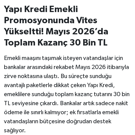
Yapı Kredi Emekli
İvrindi
Promosyonunda Vites
KENT GÜNDEMİ
Yükseltti! Mayıs 2026’da
Toplam Kazanç 30 Bin TL
Kepsut
Emekli maaşını taşımak isteyen vatandaşlar için
KÜLTÜR-SANAT
bankalar arasındaki rekabet Mayıs 2026 itibarıyla
MAGAZİN
zirve noktasına ulaştı. Bu süreçte sunduğu
avantajlı paketlerle dikkat çeken Yapı Kredi,
MANŞET
emeklilere sunduğu toplam kazanç tutarını 30 bin
TL seviyesine çıkardı. Bankalar artık sadece nakit
Manyas
ödeme ile sınırlı kalmıyor; ek fırsatlarla emekli
vatandaşların bütçesine doğrudan destek
OLAY
sağlıyor.