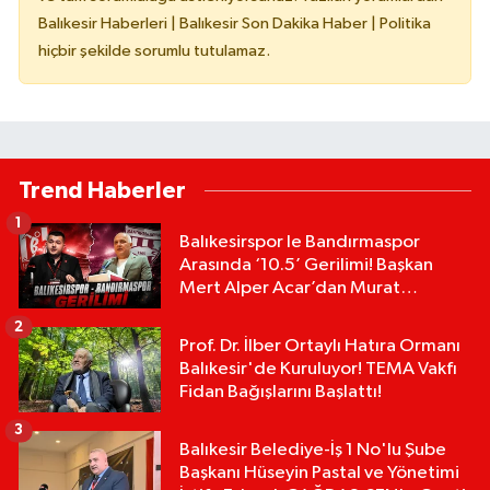
Balıkesir Haberleri | Balıkesir Son Dakika Haber | Politika
hiçbir şekilde sorumlu tutulamaz.
Trend Haberler
1
Balıkesirspor le Bandırmaspor
Arasında ‘10.5’ Gerilimi! Başkan
Mert Alper Acar’dan Murat
Karakoyun'a Sert Tepki!
2
Prof. Dr. İlber Ortaylı Hatıra Ormanı
Balıkesir'de Kuruluyor! TEMA Vakfı
Fidan Bağışlarını Başlattı!
3
Balıkesir Belediye-İş 1 No'lu Şube
Başkanı Hüseyin Pastal ve Yönetimi