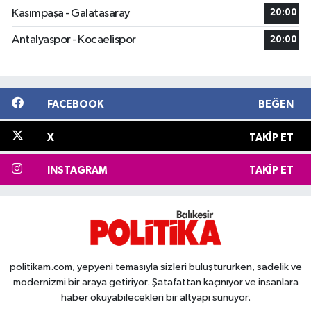
Kasımpaşa - Galatasaray
20:00
Antalyaspor - Kocaelispor
20:00
FACEBOOK
BEĞEN
X
TAKIP ET
INSTAGRAM
TAKIP ET
politikam.com, yepyeni temasıyla sizleri buluştururken, sadelik ve
modernizmi bir araya getiriyor. Şatafattan kaçınıyor ve insanlara
haber okuyabilecekleri bir altyapı sunuyor.