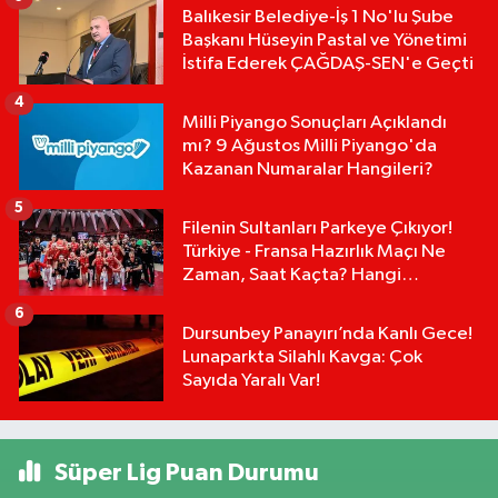
Balıkesir Belediye-İş 1 No'lu Şube
Başkanı Hüseyin Pastal ve Yönetimi
İstifa Ederek ÇAĞDAŞ-SEN'e Geçti
4
Milli Piyango Sonuçları Açıklandı
mı? 9 Ağustos Milli Piyango'da
Kazanan Numaralar Hangileri?
5
Filenin Sultanları Parkeye Çıkıyor!
Türkiye - Fransa Hazırlık Maçı Ne
Zaman, Saat Kaçta? Hangi
Kanalda?
6
Dursunbey Panayırı’nda Kanlı Gece!
Lunaparkta Silahlı Kavga: Çok
Sayıda Yaralı Var!
Süper Lig Puan Durumu