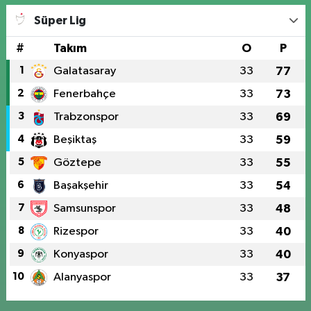
Süper Lig
#
Takım
O
P
1
Galatasaray
33
77
2
Fenerbahçe
33
73
3
Trabzonspor
33
69
4
Beşiktaş
33
59
5
Göztepe
33
55
6
Başakşehir
33
54
7
Samsunspor
33
48
8
Rizespor
33
40
9
Konyaspor
33
40
10
Alanyaspor
33
37