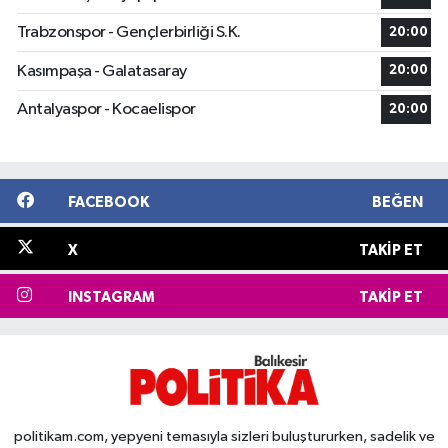
Trabzonspor - Gençlerbirliği S.K.
20:00
Kasımpaşa - Galatasaray
20:00
Antalyaspor - Kocaelispor
20:00
FACEBOOK
BEĞEN
X
TAKIP ET
INSTAGRAM
TAKIP ET
politikam.com, yepyeni temasıyla sizleri buluştururken, sadelik ve