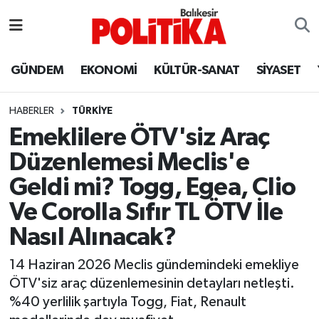
ASTROLOJİ
Balıkesir Nöbetçi Eczaneler
GÜNDEM
EKONOMİ
KÜLTÜR-SANAT
SİYASET
Ayvalık
Balıkesir Hava Durumu
HABERLER
TÜRKİYE
Balya
Balıkesir Namaz Vakitleri
Emeklilere ÖTV'siz Araç
Düzenlemesi Meclis'e
Bandırma
Balıkesir Trafik Yoğunluk Haritası
Geldi mi? Togg, Egea, Clio
Bigadiç
Süper Lig Puan Durumu ve Fikstür
Ve Corolla Sıfır TL ÖTV İle
Nasıl Alınacak?
BİYOGRAFİLER
Tüm Manşetler
14 Haziran 2026 Meclis gündemindeki emekliye
Burhaniye
Son Dakika Haberleri
ÖTV'siz araç düzenlemesinin detayları netleşti.
%40 yerlilik şartıyla Togg, Fiat, Renault
ÇEVRE
Haber Arşivi