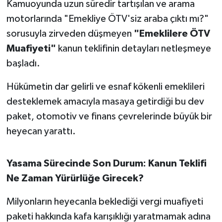
Kamuoyunda uzun süredir tartışılan ve arama
motorlarında "Emekliye ÖTV'siz araba çıktı mı?"
İvrindi
sorusuyla zirveden düşmeyen
"Emeklilere ÖTV
Muafiyeti"
kanun teklifinin detayları netleşmeye
KENT GÜNDEMİ
başladı.
Kepsut
Hükümetin dar gelirli ve esnaf kökenli emeklileri
KÜLTÜR-SANAT
desteklemek amacıyla masaya getirdiği bu dev
paket, otomotiv ve finans çevrelerinde büyük bir
MAGAZİN
heyecan yarattı.
MANŞET
Yasama Sürecinde Son Durum: Kanun Teklifi
Manyas
Ne Zaman Yürürlüğe Girecek?
OLAY
Milyonların heyecanla beklediği vergi muafiyeti
paketi hakkında kafa karışıklığı yaratmamak adına