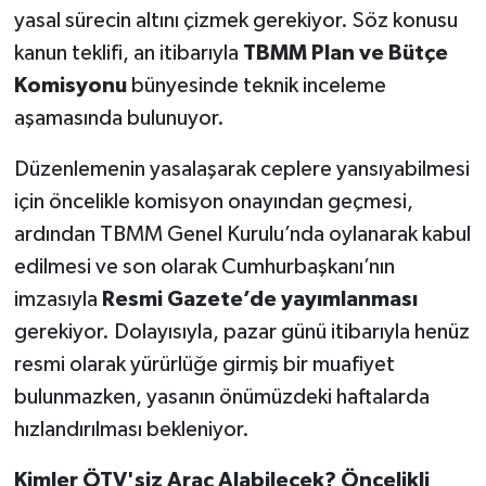
OTOMOTİV
yasal sürecin altını çizmek gerekiyor. Söz konusu
kanun teklifi, an itibarıyla
TBMM Plan ve Bütçe
Resmi İlanlar
Komisyonu
bünyesinde teknik inceleme
aşamasında bulunuyor.
SAĞLIK
Düzenlemenin yasalaşarak ceplere yansıyabilmesi
Savaştepe
için öncelikle komisyon onayından geçmesi,
SEYAHAT
ardından TBMM Genel Kurulu’nda oylanarak kabul
edilmesi ve son olarak Cumhurbaşkanı’nın
SİYASET
imzasıyla
Resmi Gazete’de yayımlanması
gerekiyor. Dolayısıyla, pazar günü itibarıyla henüz
Sındırgı
resmi olarak yürürlüğe girmiş bir muafiyet
SPOR
bulunmazken, yasanın önümüzdeki haftalarda
hızlandırılması bekleniyor.
SÜRMANŞET
Kimler ÖTV'siz Araç Alabilecek? Öncelikli