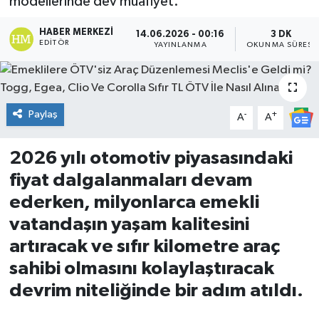
modellerinde dev muafiyet.
DÜNYA
HABER MERKEZI
14.06.2026 - 00:16
3 DK
EDITÖR
YAYINLANMA
OKUNMA SÜRESI
Dursunbey
Edremit
Paylaş
-
+
A
A
EĞİTİM
2026 yılı otomotiv piyasasındaki
EKONOMİ
fiyat dalgalanmaları devam
ederken, milyonlarca emekli
Erdek
vatandaşın yaşam kalitesini
Gömeç
artıracak ve sıfır kilometre araç
sahibi olmasını kolaylaştıracak
Gönen
devrim niteliğinde bir adım atıldı.
Havran