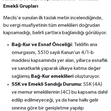
Susurluk
Emekli Grupları
TARİHTE BUGÜN
Meclis'e sunulan ilk taslak metin incelendiğinde,
bu vergi muafiyetinin tüm emeklileri doğrudan
TEKNOLOJİ
kapsamadığı, belirli şartlara bağlandığı görülüyor.
Trend
Bağ-Kur ve Esnaf Önceliği:
Teklifin ana
omurgasını, 5510 sayılı Kanun’un 4/1-b
TÜRKİYE
maddesi kapsamında yer alan, yıllarca esnaflık
VİZYONDAKİLER
ve sanatkarlık yaparak ülkeye katma değer
sağlamış
Bağ-Kur emeklileri
oluşturuyor.
YAŞAM
SSK ve Emekli Sandığı Durumu:
SSK (4A)
ve memur emeklilerinin (4C) bu kapsama dahil
edilip edilmeyeceği, ya da hane halkı gelir
sınırına göre bir genişletme yapılıp