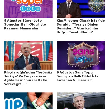
9 Ağustos Süper Loto
Kim Milyoner Olmak İster'de
Sonuçları Belli Oldu! İşte
Soruldu: "Terziye Dinlen
Kazanan Numaralar:
Demişler..." Atasözünün
Doğru Cevabı Nedir?
Kılıçdaroğlu’ndan 'Terörsüz
9 Ağustos Şans Topu
Türkiye' Ve Çerçeve Yasa
Sonuçları Belli Oldu! İşte
Açıklaması: "Sürece Katkı
Kazanan Numaralar:
Vereceğiz...''