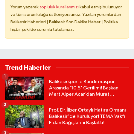
Yorum yazarak
topluluk kurallarımızı
kabul etmiş bulunuyor
ve tüm sorumluluğu üstleniyorsunuz. Yazılan yorumlardan
Balıkesir Haberleri | Balıkesir Son Dakika Haber | Politika
hiçbir şekilde sorumlu tutulamaz.
Trend Haberler
1
Balıkesirspor le Bandırmaspor
Arasında ‘10.5’ Gerilimi! Başkan
Mert Alper Acar’dan Murat
Karakoyun'a Sert Tepki!
2
Prof. Dr. İlber Ortaylı Hatıra Ormanı
Balıkesir'de Kuruluyor! TEMA Vakfı
Fidan Bağışlarını Başlattı!
3