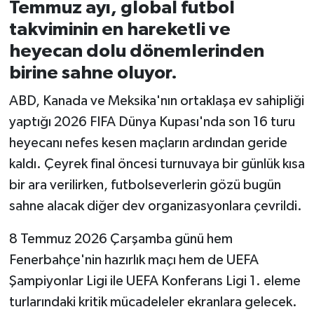
Temmuz ayı, global futbol
takviminin en hareketli ve
İvrindi
heyecan dolu dönemlerinden
KENT GÜNDEMİ
birine sahne oluyor.
ABD, Kanada ve Meksika'nın ortaklaşa ev sahipliği
Kepsut
yaptığı 2026 FIFA Dünya Kupası'nda son 16 turu
KÜLTÜR-SANAT
heyecanı nefes kesen maçların ardından geride
kaldı. Çeyrek final öncesi turnuvaya bir günlük kısa
MAGAZİN
bir ara verilirken, futbolseverlerin gözü bugün
sahne alacak diğer dev organizasyonlara çevrildi.
MANŞET
8 Temmuz 2026 Çarşamba günü hem
Manyas
Fenerbahçe'nin hazırlık maçı hem de UEFA
Şampiyonlar Ligi ile UEFA Konferans Ligi 1. eleme
OLAY
turlarındaki kritik mücadeleler ekranlara gelecek.