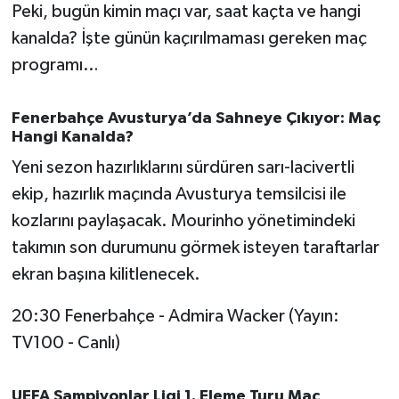
OTOMOTİV
Peki, bugün kimin maçı var, saat kaçta ve hangi
kanalda? İşte günün kaçırılmaması gereken maç
Resmi İlanlar
programı…
SAĞLIK
Fenerbahçe Avusturya’da Sahneye Çıkıyor: Maç
Hangi Kanalda?
Savaştepe
Yeni sezon hazırlıklarını sürdüren sarı-lacivertli
SEYAHAT
ekip, hazırlık maçında Avusturya temsilcisi ile
kozlarını paylaşacak. Mourinho yönetimindeki
SİYASET
takımın son durumunu görmek isteyen taraftarlar
ekran başına kilitlenecek.
Sındırgı
20:30 Fenerbahçe - Admira Wacker (Yayın:
SPOR
TV100 - Canlı)
SÜRMANŞET
UEFA Şampiyonlar Ligi 1. Eleme Turu Maç