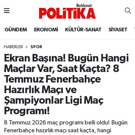
ASTROLOJİ
Balıkesir Nöbetçi Eczaneler
GÜNDEM
EKONOMİ
KÜLTÜR-SANAT
SİYASET
Ayvalık
Balıkesir Hava Durumu
HABERLER
SPOR
Balya
Balıkesir Namaz Vakitleri
Ekran Başına! Bugün Hangi
Maçlar Var, Saat Kaçta? 8
Bandırma
Balıkesir Trafik Yoğunluk Haritası
Temmuz Fenerbahçe
Bigadiç
Süper Lig Puan Durumu ve Fikstür
Hazırlık Maçı ve
Şampiyonlar Ligi Maç
BİYOGRAFİLER
Tüm Manşetler
Programı!
Burhaniye
Son Dakika Haberleri
8 Temmuz 2026 maç programı belli oldu! Bugün
Fenerbahçe hazırlık maçı saat kaçta, hangi
ÇEVRE
Haber Arşivi