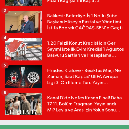
Fidan Bağışlarını Başlattı!
3
Balıkesir Belediye-İş 1 No'lu Şube
Başkanı Hüseyin Pastal ve Yönetimi
İstifa Ederek ÇAĞDAŞ-SEN'e Geçti
4
1.20 Faizli Konut Kredisi İçin Geri
Sayım! İşte İlk Evim Kredisi 1 Ağustos
Başvuru Şartları ve Hesaplama
Tablosu:
5
Hradec Kralove - Beşiktaş Maçı Ne
Zaman, Saat Kaçta? UEFA Avrupa
Ligi 3. Ön Eleme Turu Yayın
Detayları!
6
Kanal D’de Nefes Kesen Final! Daha
17 11. Bölüm Fragmanı Yayınlandı
Mı? Leyla ve Aras İçin Yolun Sonu
Mu?