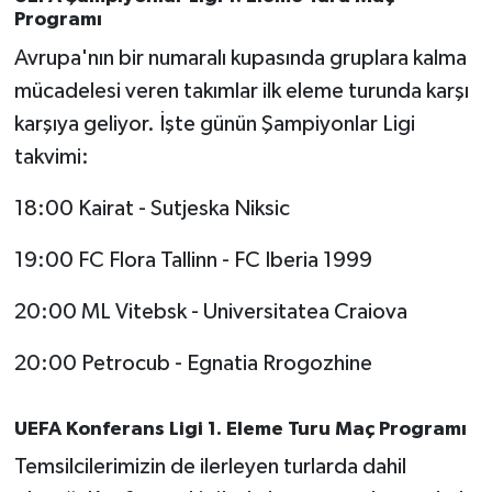
Susurluk
Programı
Avrupa'nın bir numaralı kupasında gruplara kalma
TARİHTE BUGÜN
mücadelesi veren takımlar ilk eleme turunda karşı
karşıya geliyor. İşte günün Şampiyonlar Ligi
TEKNOLOJİ
takvimi:
Trend
18:00 Kairat - Sutjeska Niksic
TÜRKİYE
19:00 FC Flora Tallinn - FC Iberia 1999
VİZYONDAKİLER
20:00 ML Vitebsk - Universitatea Craiova
YAŞAM
20:00 Petrocub - Egnatia Rrogozhine
UEFA Konferans Ligi 1. Eleme Turu Maç Programı
Temsilcilerimizin de ilerleyen turlarda dahil