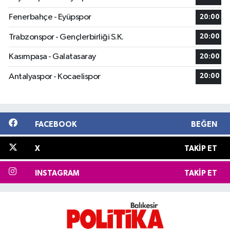
Fenerbahçe - Eyüpspor
20:00
Trabzonspor - Gençlerbirliği S.K.
20:00
Kasımpaşa - Galatasaray
20:00
Antalyaspor - Kocaelispor
20:00
FACEBOOK
BEĞEN
X
TAKIP ET
INSTAGRAM
TAKIP ET