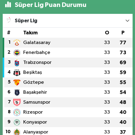
Süper Lig Puan Durumu
Süper Lig
#
Takım
O
P
1
Galatasaray
33
77
2
Fenerbahçe
33
73
3
Trabzonspor
33
69
4
Beşiktaş
33
59
5
Göztepe
33
55
6
Başakşehir
33
54
7
Samsunspor
33
48
8
Rizespor
33
40
9
Konyaspor
33
40
10
Alanyaspor
33
37