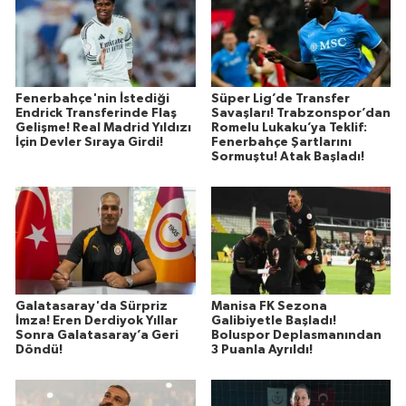
Fenerbahçe'nin İstediği
Süper Lig’de Transfer
Endrick Transferinde Flaş
Savaşları! Trabzonspor’dan
Gelişme! Real Madrid Yıldızı
Romelu Lukaku’ya Teklif:
İçin Devler Sıraya Girdi!
Fenerbahçe Şartlarını
Sormuştu! Atak Başladı!
Galatasaray'da Sürpriz
Manisa FK Sezona
İmza! Eren Derdiyok Yıllar
Galibiyetle Başladı!
Sonra Galatasaray’a Geri
Boluspor Deplasmanından
Döndü!
3 Puanla Ayrıldı!