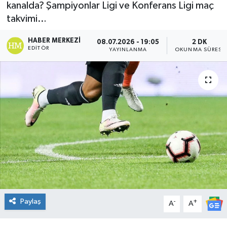
kanalda? Şampiyonlar Ligi ve Konferans Ligi maç
DÜNYA
takvimi…
HABER MERKEZI
08.07.2026 - 19:05
2 DK
Dursunbey
EDITÖR
YAYINLANMA
OKUNMA SÜRESI
Edremit
EĞİTİM
EKONOMİ
Erdek
Gömeç
Gönen
Paylaş
-
+
A
A
Havran