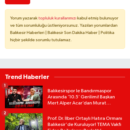
Yorum yazarak
topluluk kurallarımızı
kabul etmiş bulunuyor
ve tüm sorumluluğu üstleniyorsunuz. Yazılan yorumlardan
Balıkesir Haberleri | Balıkesir Son Dakika Haber | Politika
hiçbir şekilde sorumlu tutulamaz.
Trend Haberler
1
Balıkesirspor le Bandırmaspor
Arasında ‘10.5’ Gerilimi! Başkan
Mert Alper Acar’dan Murat
Karakoyun'a Sert Tepki!
2
Prof. Dr. İlber Ortaylı Hatıra Ormanı
Balıkesir'de Kuruluyor! TEMA Vakfı