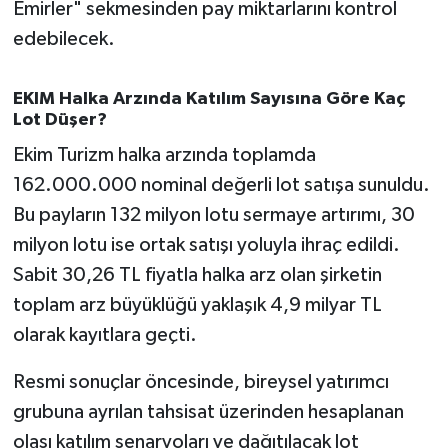
Emirler" sekmesinden pay miktarlarını kontrol
Susurluk
edebilecek.
TARİHTE BUGÜN
EKIM Halka Arzında Katılım Sayısına Göre Kaç
TEKNOLOJİ
Lot Düşer?
Ekim Turizm halka arzında toplamda
Trend
162.000.000 nominal değerli lot satışa sunuldu.
Bu payların 132 milyon lotu sermaye artırımı, 30
TÜRKİYE
milyon lotu ise ortak satışı yoluyla ihraç edildi.
VİZYONDAKİLER
Sabit 30,26 TL fiyatla halka arz olan şirketin
toplam arz büyüklüğü yaklaşık 4,9 milyar TL
YAŞAM
olarak kayıtlara geçti.
Resmi sonuçlar öncesinde, bireysel yatırımcı
grubuna ayrılan tahsisat üzerinden hesaplanan
olası katılım senaryoları ve dağıtılacak lot