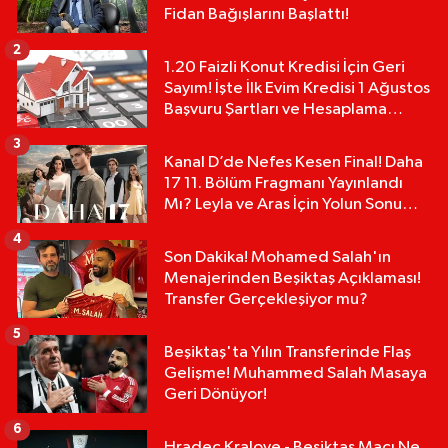
Fidan Bağışlarını Başlattı!
2
1.20 Faizli Konut Kredisi İçin Geri
Sayım! İşte İlk Evim Kredisi 1 Ağustos
Başvuru Şartları ve Hesaplama
Tablosu:
3
Kanal D’de Nefes Kesen Final! Daha
17 11. Bölüm Fragmanı Yayınlandı
Mı? Leyla ve Aras İçin Yolun Sonu
Mu?
4
Son Dakika! Mohamed Salah'ın
Menajerinden Beşiktaş Açıklaması!
Transfer Gerçekleşiyor mu?
5
Beşiktaş'ta Yılın Transferinde Flaş
Gelişme! Muhammed Salah Masaya
Geri Dönüyor!
6
Hradec Kralove - Beşiktaş Maçı Ne