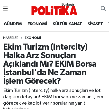
ASTROLOJİ
Balıkesir Nöbetçi Eczaneler
GÜNDEM
EKONOMİ
KÜLTÜR-SANAT
SİYASET
Ayvalık
Balıkesir Hava Durumu
HABERLER
EKONOMİ
Balya
Balıkesir Namaz Vakitleri
Ekim Turizm (Intercity)
Halka Arz Sonuçları
Bandırma
Balıkesir Trafik Yoğunluk Haritası
Açıklandı Mı? EKIM Borsa
Bigadiç
Süper Lig Puan Durumu ve Fikstür
İstanbul'da Ne Zaman
İşlem Görecek?
BİYOGRAFİLER
Tüm Manşetler
Ekim Turizm (Intercity) halka arz sonuçları ve lot
Burhaniye
Son Dakika Haberleri
dağıtım detayları! EKIM borsada ne zaman işlem
görecek ve kaç lot verir sorularının yanıtı
ÇEVRE
Haber Arşivi