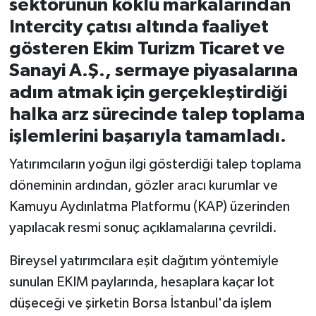
sektörünün köklü markalarından
Intercity çatısı altında faaliyet
İvrindi
gösteren Ekim Turizm Ticaret ve
Sanayi A.Ş., sermaye piyasalarına
KENT GÜNDEMİ
adım atmak için gerçekleştirdiği
Kepsut
halka arz sürecinde talep toplama
işlemlerini başarıyla tamamladı.
KÜLTÜR-SANAT
Yatırımcıların yoğun ilgi gösterdiği talep toplama
MAGAZİN
döneminin ardından, gözler aracı kurumlar ve
Kamuyu Aydınlatma Platformu (KAP) üzerinden
MANŞET
yapılacak resmi sonuç açıklamalarına çevrildi.
Manyas
Bireysel yatırımcılara eşit dağıtım yöntemiyle
sunulan EKIM paylarında, hesaplara kaçar lot
OLAY
düşeceği ve şirketin Borsa İstanbul'da işlem