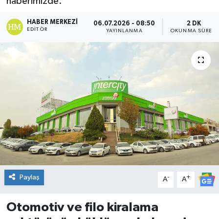
haberimizde.
DÜNYA
HABER MERKEZI
06.07.2026 - 08:50
2 DK
EDITÖR
YAYINLANMA
OKUNMA SÜRESI
Dursunbey
Edremit
EĞİTİM
EKONOMİ
Erdek
Gömeç
Paylaş
-
+
A
A
Gönen
Otomotiv ve filo kiralama
Havran