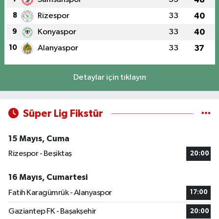
8
Rizespor
33
40
9
Konyaspor
33
40
10
Alanyaspor
33
37
Detaylar için tıklayın
Süper Lig Fikstür
15 Mayıs, Cuma
Rizespor - Beşiktaş
20:00
16 Mayıs, Cumartesi
Fatih Karagümrük - Alanyaspor
17:00
Gaziantep FK - Başakşehir
20:00