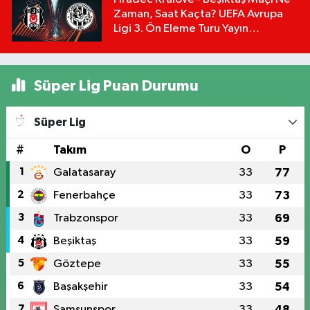
Zaman, Saat Kaçta? UEFA Avrupa
Ligi 3. Ön Eleme Turu Yayın
Detayları!
Süper Lig Puan Durumu
Süper Lig
#
Takım
O
P
1
Galatasaray
33
77
2
Fenerbahçe
33
73
3
Trabzonspor
33
69
4
Beşiktaş
33
59
5
Göztepe
33
55
6
Başakşehir
33
54
7
Samsunspor
33
48