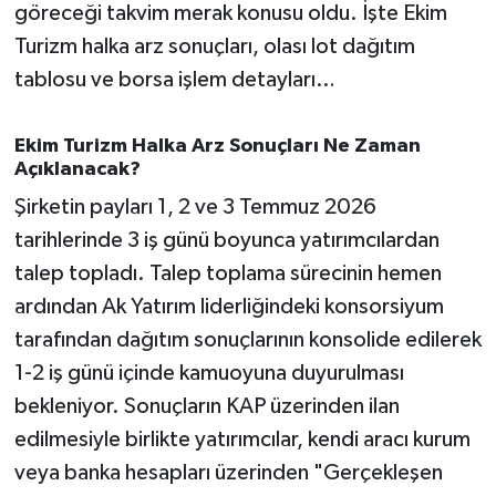
OTOMOTİV
göreceği takvim merak konusu oldu. İşte Ekim
Turizm halka arz sonuçları, olası lot dağıtım
Resmi İlanlar
tablosu ve borsa işlem detayları…
SAĞLIK
Ekim Turizm Halka Arz Sonuçları Ne Zaman
Açıklanacak?
Savaştepe
Şirketin payları 1, 2 ve 3 Temmuz 2026
SEYAHAT
tarihlerinde 3 iş günü boyunca yatırımcılardan
talep topladı. Talep toplama sürecinin hemen
SİYASET
ardından Ak Yatırım liderliğindeki konsorsiyum
tarafından dağıtım sonuçlarının konsolide edilerek
Sındırgı
1-2 iş günü içinde kamuoyuna duyurulması
SPOR
bekleniyor. Sonuçların KAP üzerinden ilan
edilmesiyle birlikte yatırımcılar, kendi aracı kurum
SÜRMANŞET
veya banka hesapları üzerinden "Gerçekleşen