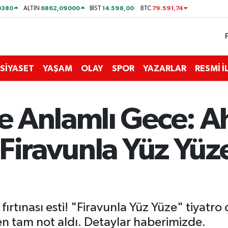
0380
6862,09000
14.598,00
79.591,74
ALTIN
BİST
BTC
SİYASET
YAŞAM
OLAY
SPOR
YAZARLAR
RESMİ 
e Anlamlı Gece: 
"Firavunla Yüz Yü
rtınası esti! "Firavunla Yüz Yüze" tiyatr
en tam not aldı. Detaylar haberimizde.