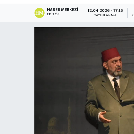
DÜNYA
HABER MERKEZI
12.04.2026 - 17:15
EDITÖR
YAYINLANMA
Dursunbey
Edremit
EĞİTİM
EKONOMİ
Erdek
Gömeç
Gönen
Havran