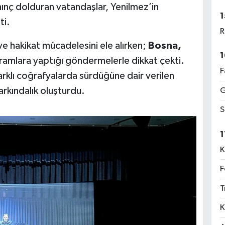
hınç dolduran vatandaşlar, Yenilmez’in
1
ti.
R
ve hakikat mücadelesini ele alırken;
Bosna,
1
ramlara yaptığı göndermelerle dikkat çekti.
F
rklı coğrafyalarda sürdüğüne dair verilen
farkındalık oluşturdu.
G
S
1
K
F
T
K