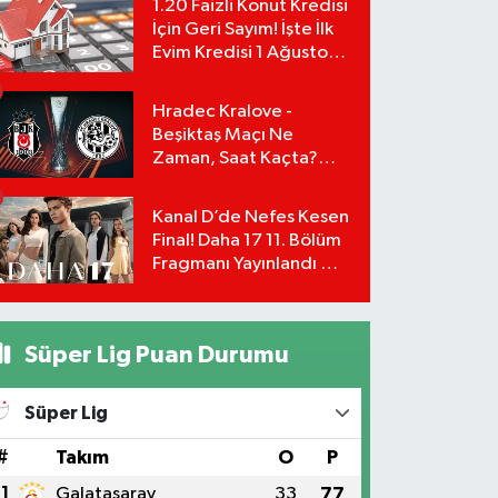
1.20 Faizli Konut Kredisi
İçin Geri Sayım! İşte İlk
Evim Kredisi 1 Ağustos
Başvuru Şartları ve
Hesaplama Tablosu:
Hradec Kralove -
Beşiktaş Maçı Ne
Zaman, Saat Kaçta?
UEFA Avrupa Ligi 3. Ön
Eleme Turu Yayın
Kanal D’de Nefes Kesen
Detayları!
Final! Daha 17 11. Bölüm
Fragmanı Yayınlandı Mı?
Leyla ve Aras İçin Yolun
Sonu Mu?
Süper Lig Puan Durumu
Süper Lig
#
Takım
O
P
1
Galatasaray
33
77