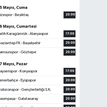
5 Mayıs, Cuma
izespor - Beşiktaş
20:00
6 Mayıs, Cumartesi
atih Karagümrük - Alanyaspor
17:00
aziantep FK - Başakşehir
20:00
amsunspor - Göztepe
20:00
7 Mayıs, Pazar
ayserispor - Konyaspor
17:00
enerbahçe - Eyüpspor
20:00
rabzonspor - Gençlerbirliği S.K.
20:00
asımpaşa - Galatasaray
20:00