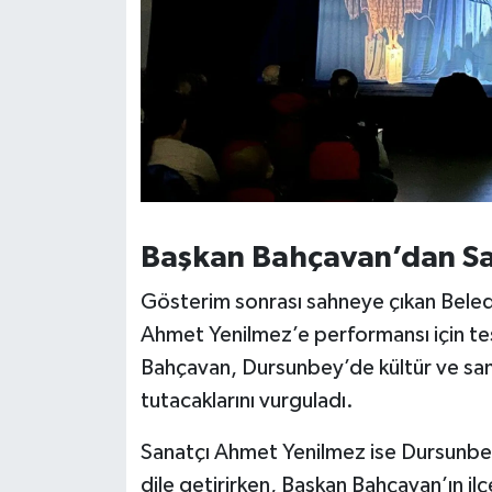
Başkan Bahçavan’dan S
Gösterim sonrası sahneye çıkan Bele
Ahmet Yenilmez’e performansı için te
Bahçavan, Dursunbey’de kültür ve sanat
tutacaklarını vurguladı.
Sanatçı Ahmet Yenilmez ise Dursunb
dile getirirken, Başkan Bahçavan’ın il