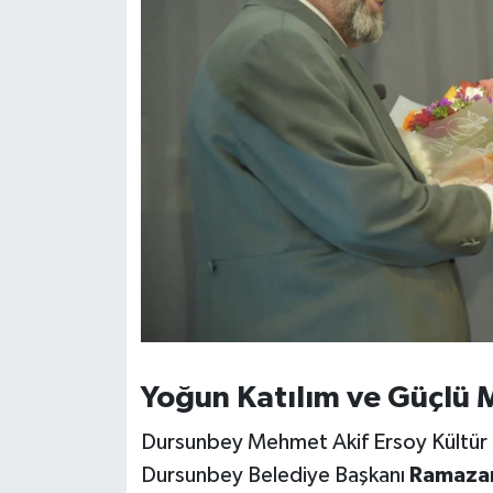
OTOMOTİV
Resmi İlanlar
SAĞLIK
Savaştepe
SEYAHAT
SİYASET
Sındırgı
Yoğun Katılım ve Güçlü 
SPOR
Dursunbey Mehmet Akif Ersoy Kültür
SÜRMANŞET
Dursunbey Belediye Başkanı
Ramaza