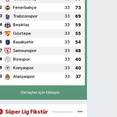
2
Fenerbahçe
33
73
3
Trabzonspor
33
69
4
Beşiktaş
33
59
5
Göztepe
33
55
6
Başakşehir
33
54
7
Samsunspor
33
48
8
Rizespor
33
40
9
Konyaspor
33
40
0
Alanyaspor
33
37
Detaylar için tıklayın
Süper Lig Fikstür