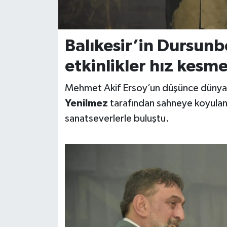
İvrindi
Balıkesir’in Dursunb
KENT GÜNDEMİ
etkinlikler hız kes
Kepsut
Mehmet Akif Ersoy’un düşünce dünyası
KÜLTÜR-SANAT
Yenilmez
tarafından sahneye koyula
sanatseverlerle buluştu.
MAGAZİN
MANŞET
Manyas
OLAY