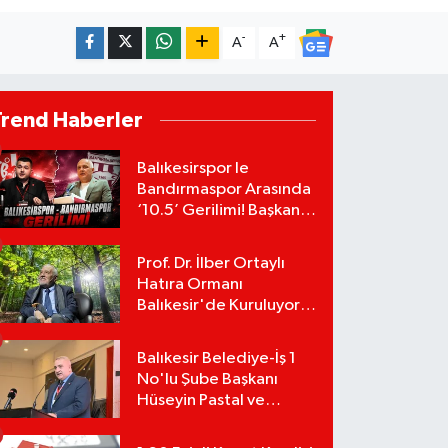
-
+
A
A
Trend Haberler
Balıkesirspor le
Bandırmaspor Arasında
‘10.5’ Gerilimi! Başkan
Mert Alper Acar’dan
Murat Karakoyun'a Sert
Prof. Dr. İlber Ortaylı
Tepki!
Hatıra Ormanı
Balıkesir'de Kuruluyor!
TEMA Vakfı Fidan
Bağışlarını Başlattı!
Balıkesir Belediye-İş 1
No'lu Şube Başkanı
Hüseyin Pastal ve
Yönetimi İstifa Ederek
ÇAĞDAŞ-SEN'e Geçti