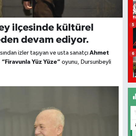
ey ilçesinde kültürel
5
meden devam ediyor.
ndan izler taşıyan ve usta sanatçı
Ahmet
6
n
“Firavunla Yüz Yüze”
oyunu, Dursunbeyli