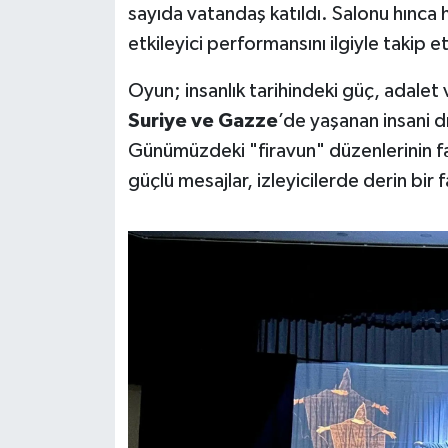
sayıda vatandaş katıldı. Salonu hınca 
Susurluk
etkileyici performansını ilgiyle takip et
TARİHTE BUGÜN
Oyun; insanlık tarihindeki güç, adalet 
TEKNOLOJİ
Suriye ve Gazze
’de yaşanan insani d
Günümüzdeki "firavun" düzenlerinin fa
Trend
güçlü mesajlar, izleyicilerde derin bir 
TÜRKİYE
VİZYONDAKİLER
YAŞAM