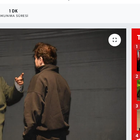
1 DK
OKUNMA SÜRESI
1
2
3
4