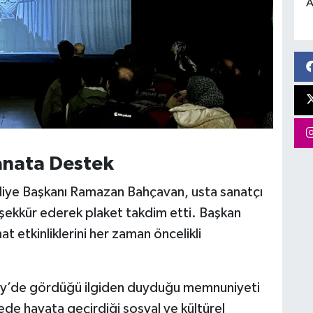
A
anata Destek
diye Başkanı Ramazan Bahçavan, usta sanatçı
şekkür ederek plaket takdim etti. Başkan
 etkinliklerini her zaman öncelikli
ey’de gördüğü ilgiden duyduğu memnuniyeti
çede hayata geçirdiği sosyal ve kültürel