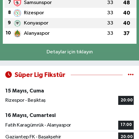
7
Samsunspor
33
48
8
Rizespor
33
40
9
Konyaspor
33
40
10
Alanyaspor
33
37
Detaylar için tıklayın
Süper Lig Fikstür
15 Mayıs, Cuma
Rizespor - Beşiktaş
20:00
16 Mayıs, Cumartesi
Fatih Karagümrük - Alanyaspor
17:00
Gaziantep FK - Başakşehir
20:00