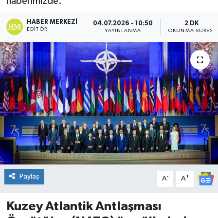
haberimizde.
DÜNYA
HABER MERKEZI
04.07.2026 - 10:50
2 DK
EDITÖR
YAYINLANMA
OKUNMA SÜRESI
Dursunbey
Edremit
EĞİTİM
EKONOMİ
Erdek
Gömeç
Paylaş
-
+
A
A
Gönen
Kuzey Atlantik Antlaşması
Havran