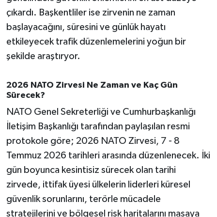
OTOMOTİV
çıkardı. Başkentliler ise zirvenin ne zaman
başlayacağını, süresini ve günlük hayatı
Resmi İlanlar
etkileyecek trafik düzenlemelerini yoğun bir
SAĞLIK
şekilde araştıryor.
Savaştepe
2026 NATO Zirvesi Ne Zaman ve Kaç Gün
Sürecek?
SEYAHAT
NATO Genel Sekreterliği ve Cumhurbaşkanlığı
İletişim Başkanlığı tarafından paylaşılan resmi
SİYASET
protokole göre; 2026 NATO Zirvesi, 7 - 8
Sındırgı
Temmuz 2026 tarihleri arasında düzenlenecek. İki
gün boyunca kesintisiz sürecek olan tarihi
SPOR
zirvede, ittifak üyesi ülkelerin liderleri küresel
güvenlik sorunlarını, terörle mücadele
SÜRMANŞET
stratejilerini ve bölgesel risk haritalarını masaya