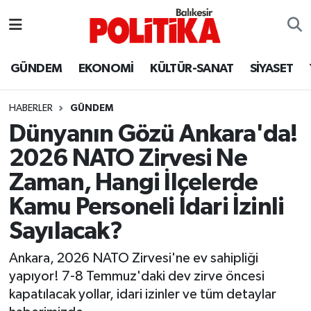
ASTROLOJİ
Balıkesir Nöbetçi Eczaneler
GÜNDEM
EKONOMİ
KÜLTÜR-SANAT
SİYASET
Ayvalık
Balıkesir Hava Durumu
HABERLER
GÜNDEM
Balya
Balıkesir Namaz Vakitleri
Dünyanın Gözü Ankara'da!
2026 NATO Zirvesi Ne
Bandırma
Balıkesir Trafik Yoğunluk Haritası
Zaman, Hangi İlçelerde
Bigadiç
Süper Lig Puan Durumu ve Fikstür
Kamu Personeli İdari İzinli
Sayılacak?
BİYOGRAFİLER
Tüm Manşetler
Ankara, 2026 NATO Zirvesi'ne ev sahipliği
Burhaniye
Son Dakika Haberleri
yapıyor! 7-8 Temmuz'daki dev zirve öncesi
kapatılacak yollar, idari izinler ve tüm detaylar
ÇEVRE
Haber Arşivi