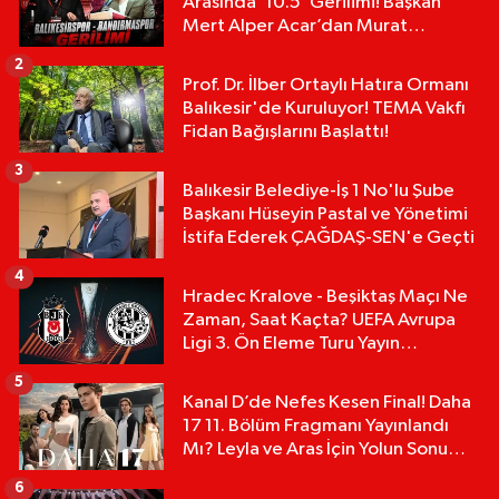
Arasında ‘10.5’ Gerilimi! Başkan
Mert Alper Acar’dan Murat
Karakoyun'a Sert Tepki!
2
Prof. Dr. İlber Ortaylı Hatıra Ormanı
Balıkesir'de Kuruluyor! TEMA Vakfı
Fidan Bağışlarını Başlattı!
3
Balıkesir Belediye-İş 1 No'lu Şube
Başkanı Hüseyin Pastal ve Yönetimi
İstifa Ederek ÇAĞDAŞ-SEN'e Geçti
4
Hradec Kralove - Beşiktaş Maçı Ne
Zaman, Saat Kaçta? UEFA Avrupa
Ligi 3. Ön Eleme Turu Yayın
Detayları!
5
Kanal D’de Nefes Kesen Final! Daha
17 11. Bölüm Fragmanı Yayınlandı
Mı? Leyla ve Aras İçin Yolun Sonu
Mu?
6