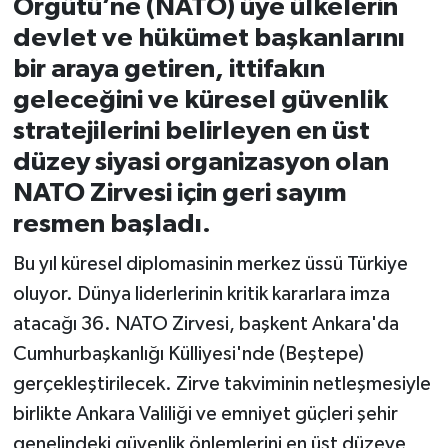
Örgütü’ne (NATO) üye ülkelerin
devlet ve hükümet başkanlarını
İvrindi
bir araya getiren, ittifakın
geleceğini ve küresel güvenlik
KENT GÜNDEMİ
stratejilerini belirleyen en üst
Kepsut
düzey siyasi organizasyon olan
NATO Zirvesi için geri sayım
KÜLTÜR-SANAT
resmen başladı.
MAGAZİN
Bu yıl küresel diplomasinin merkez üssü Türkiye
oluyor. Dünya liderlerinin kritik kararlara imza
MANŞET
atacağı 36. NATO Zirvesi, başkent Ankara'da
Cumhurbaşkanlığı Külliyesi'nde (Beştepe)
Manyas
gerçekleştirilecek. Zirve takviminin netleşmesiyle
OLAY
birlikte Ankara Valiliği ve emniyet güçleri şehir
genelindeki güvenlik önlemlerini en üst düzeye