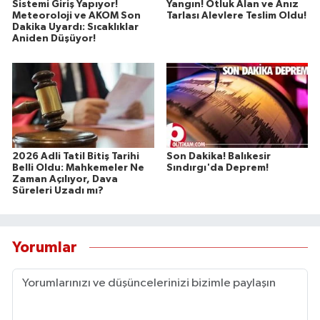
Sistemi Giriş Yapıyor!
Yangın! Otluk Alan ve Anız
Meteoroloji ve AKOM Son
Tarlası Alevlere Teslim Oldu!
Dakika Uyardı: Sıcaklıklar
Aniden Düşüyor!
2026 Adli Tatil Bitiş Tarihi
Son Dakika! Balıkesir
Belli Oldu: Mahkemeler Ne
Sındırgı'da Deprem!
Zaman Açılıyor, Dava
Süreleri Uzadı mı?
Yorumlar