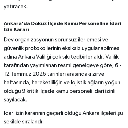
Susurluk
yatıracak.
TARİHTE BUGÜN
Ankara'da Dokuz İlçede Kamu Personeline İdari
İzin Kararı
TEKNOLOJİ
Dev organizasyonun sorunsuz ilerlemesi ve
güvenlik protokollerinin eksiksiz uygulanabilmesi
Trend
adına Ankara Valiliği çok sıkı tedbirler aldı. Valilik
TÜRKİYE
tarafından yayımlanan resmi genelgeye göre, 6 -
12 Temmuz 2026 tarihleri arasındaki zirve
VİZYONDAKİLER
haftasında, hareketliliğin ve lojistik ağların yoğun
olduğu 9 kritik ilçede kamu personeli idari izinli
YAŞAM
sayılacak.
İdari izin kararının geçerli olduğu Ankara ilçeleri şu
şekilde sıralandı: