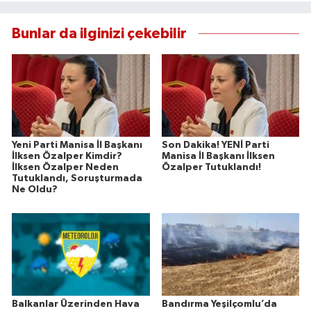
Bunlar da ilginizi çekebilir
Yeni Parti Manisa İl Başkanı
Son Dakika! YENİ Parti
İlksen Özalper Kimdir?
Manisa İl Başkanı İlksen
İlksen Özalper Neden
Özalper Tutuklandı!
Tutuklandı, Soruşturmada
Ne Oldu?
Balkanlar Üzerinden Hava
Bandırma Yeşilçomlu’da