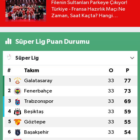
Filenin Sultanları Parkeye Çıkıyor!
Türkiye - Fransa Hazırlık Maçı Ne
Zaman, Saat Kaçta? Hangi
Kanalda?
Süper Lig Puan Durumu
Süper Lig
#
Takım
O
P
1
Galatasaray
33
77
2
Fenerbahçe
33
73
3
Trabzonspor
33
69
4
Beşiktaş
33
59
5
Göztepe
33
55
6
Başakşehir
33
54