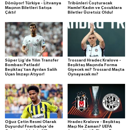
Dönüyor! Türkiye - Litvanya
Tribünleri Coşturacak
Maçının Biletleri Satışa
Hamle! Kadın ve Çocuklara
Çıktı!
Biletler Ücretsiz Oldu!
Süper Lig’de Yılın Transfer
Trossard Hradec Kralove -
Bombası Patladı!
Beşiktaş Maçında Forma
Beşiktaş’tan Ayrılan Salih
Giyecek mi? Trossard Maçta
Uçan İmzayı Atıyor!
Oynayacak mı?
Oğuz Çetin Resmi Olarak
Hradec Kralove - Beşiktaş
Duyurdu! Fnerbahçe'de
Maçı Ne Zaman? UEFA