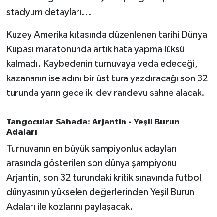
OTOMOTİV
stadyum detayları...
Resmi İlanlar
Kuzey Amerika kıtasında düzenlenen tarihi Dünya
Kupası maratonunda artık hata yapma lüksü
SAĞLIK
kalmadı. Kaybedenin turnuvaya veda edeceği,
Savaştepe
kazananın ise adını bir üst tura yazdıracağı son 32
turunda yarın gece iki dev randevu sahne alacak.
SEYAHAT
Tangocular Sahada: Arjantin - Yeşil Burun
SİYASET
Adaları
Turnuvanın en büyük şampiyonluk adayları
Sındırgı
arasında gösterilen son dünya şampiyonu
SPOR
Arjantin, son 32 turundaki kritik sınavında futbol
dünyasının yükselen değerlerinden Yeşil Burun
SÜRMANŞET
Adaları ile kozlarını paylaşacak.