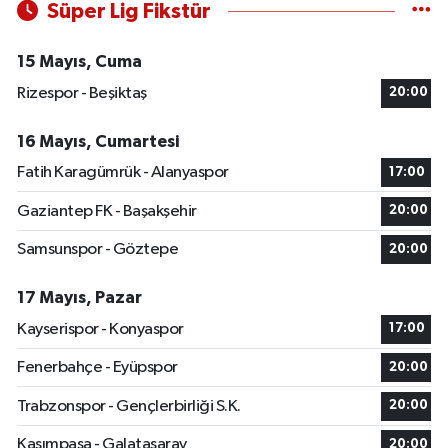
Süper Lig Fikstür
15 Mayıs, Cuma
Rizespor - Beşiktaş
20:00
16 Mayıs, Cumartesi
Fatih Karagümrük - Alanyaspor
17:00
Gaziantep FK - Başakşehir
20:00
Samsunspor - Göztepe
20:00
17 Mayıs, Pazar
Kayserispor - Konyaspor
17:00
Fenerbahçe - Eyüpspor
20:00
Trabzonspor - Gençlerbirliği S.K.
20:00
Kasımpaşa - Galatasaray
20:00