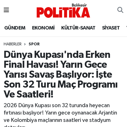
ASTROLOJİ
Balıkesir Nöbetçi Eczaneler
GÜNDEM
EKONOMİ
KÜLTÜR-SANAT
SİYASET
Ayvalık
Balıkesir Hava Durumu
HABERLER
SPOR
Balya
Balıkesir Namaz Vakitleri
Dünya Kupası'nda Erken
Final Havası! Yarın Gece
Bandırma
Balıkesir Trafik Yoğunluk Haritası
Yarısı Savaş Başlıyor: İşte
Bigadiç
Süper Lig Puan Durumu ve Fikstür
Son 32 Turu Maç Programı
Ve Saatleri!
BİYOGRAFİLER
Tüm Manşetler
2026 Dünya Kupası son 32 turunda heyecan
Burhaniye
Son Dakika Haberleri
fırtınası başlıyor! Yarın gece oynanacak Arjantin
ve Kolombiya maçlarının saatleri ve stadyum
ÇEVRE
Haber Arşivi