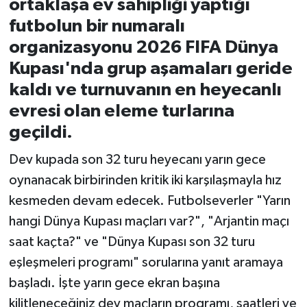
ortaklaşa ev sahipliği yaptığı
futbolun bir numaralı
İvrindi
organizasyonu 2026 FIFA Dünya
Kupası'nda grup aşamaları geride
KENT GÜNDEMİ
kaldı ve turnuvanın en heyecanlı
Kepsut
evresi olan eleme turlarına
geçildi.
KÜLTÜR-SANAT
Dev kupada son 32 turu heyecanı yarın gece
MAGAZİN
oynanacak birbirinden kritik iki karşılaşmayla hız
kesmeden devam edecek. Futbolseverler "Yarın
MANŞET
hangi Dünya Kupası maçları var?", "Arjantin maçı
saat kaçta?" ve "Dünya Kupası son 32 turu
Manyas
eşleşmeleri programı" sorularına yanıt aramaya
OLAY
başladı. İşte yarın gece ekran başına
kilitleneceğiniz dev maçların programı, saatleri ve