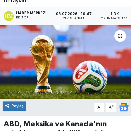
detayları.
DÜNYA
HABER MERKEZI
03.07.2026 - 10:47
1 DK
EDITÖR
YAYINLANMA
OKUNMA SÜRESI
Dursunbey
Edremit
EĞİTİM
EKONOMİ
Erdek
Gömeç
Paylaş
-
+
A
A
Gönen
ABD, Meksika ve Kanada'nın
Havran