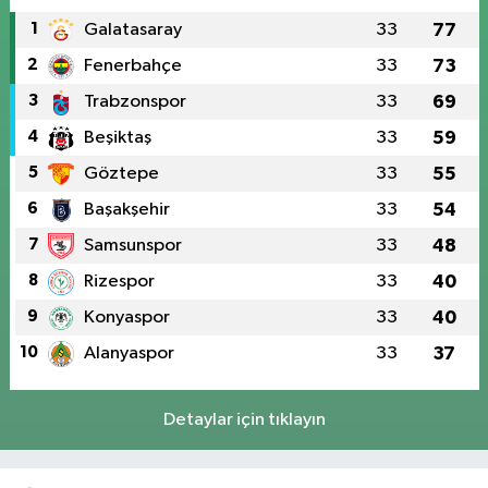
1
Galatasaray
33
77
2
Fenerbahçe
33
73
3
Trabzonspor
33
69
4
Beşiktaş
33
59
5
Göztepe
33
55
6
Başakşehir
33
54
7
Samsunspor
33
48
8
Rizespor
33
40
9
Konyaspor
33
40
10
Alanyaspor
33
37
Detaylar için tıklayın