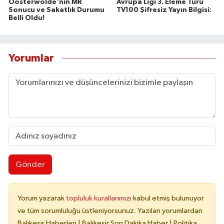
Oosterwolde'nin MR
Avrupa Ligi 3. Eleme Turu
Sonucu ve Sakatlık Durumu
TV100 Şifresiz Yayın Bilgisi:
Belli Oldu!
Yorumlar
Gönder
Yorum yazarak
topluluk kurallarımızı
kabul etmiş bulunuyor
ve tüm sorumluluğu üstleniyorsunuz. Yazılan yorumlardan
Balıkesir Haberleri | Balıkesir Son Dakika Haber | Politika