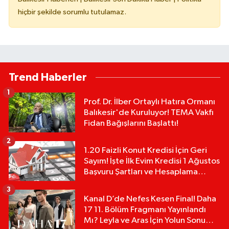
hiçbir şekilde sorumlu tutulamaz.
Trend Haberler
1
Prof. Dr. İlber Ortaylı Hatıra Ormanı
Balıkesir'de Kuruluyor! TEMA Vakfı
Fidan Bağışlarını Başlattı!
2
1.20 Faizli Konut Kredisi İçin Geri
Sayım! İşte İlk Evim Kredisi 1 Ağustos
Başvuru Şartları ve Hesaplama
Tablosu:
3
Kanal D’de Nefes Kesen Final! Daha
17 11. Bölüm Fragmanı Yayınlandı
Mı? Leyla ve Aras İçin Yolun Sonu