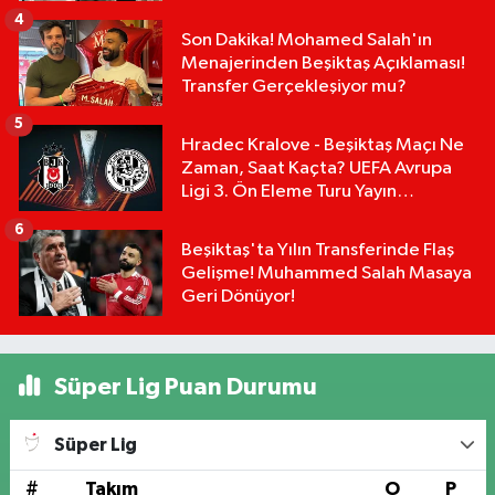
Mu?
4
Son Dakika! Mohamed Salah'ın
Menajerinden Beşiktaş Açıklaması!
Transfer Gerçekleşiyor mu?
5
Hradec Kralove - Beşiktaş Maçı Ne
Zaman, Saat Kaçta? UEFA Avrupa
Ligi 3. Ön Eleme Turu Yayın
Detayları!
6
Beşiktaş'ta Yılın Transferinde Flaş
Gelişme! Muhammed Salah Masaya
Geri Dönüyor!
Süper Lig Puan Durumu
Süper Lig
#
Takım
O
P