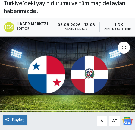
Türkiye'deki yayın durumu ve tüm maç detayları
DÜNYA
haberimizde.
HABER MERKEZI
03.06.2026 - 13:03
1 DK
Dursunbey
EDITÖR
YAYINLANMA
OKUNMA SÜRESI
Edremit
EĞİTİM
EKONOMİ
Erdek
Gömeç
Gönen
Paylaş
-
+
A
A
Havran