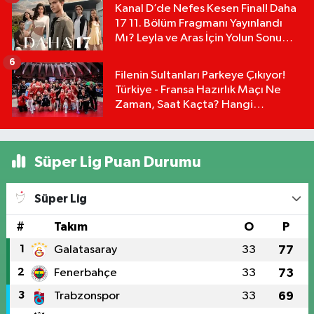
Kanal D’de Nefes Kesen Final! Daha
17 11. Bölüm Fragmanı Yayınlandı
Mı? Leyla ve Aras İçin Yolun Sonu
Mu?
6
Filenin Sultanları Parkeye Çıkıyor!
Türkiye - Fransa Hazırlık Maçı Ne
Zaman, Saat Kaçta? Hangi
Kanalda?
Süper Lig Puan Durumu
Süper Lig
#
Takım
O
P
1
Galatasaray
33
77
2
Fenerbahçe
33
73
3
Trabzonspor
33
69