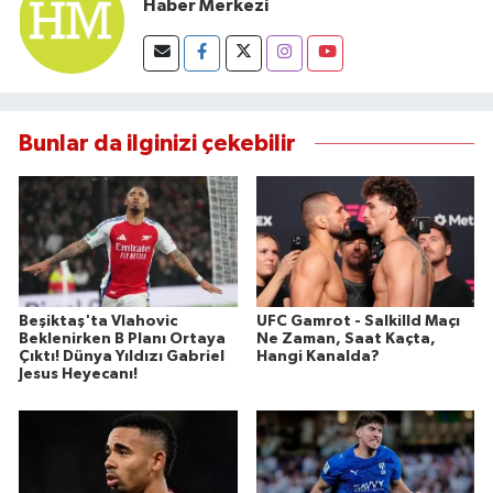
Haber Merkezi
Susurluk
TARİHTE BUGÜN
TEKNOLOJİ
Bunlar da ilginizi çekebilir
Trend
TÜRKİYE
VİZYONDAKİLER
Beşiktaş'ta Vlahovic
UFC Gamrot - Salkilld Maçı
Beklenirken B Planı Ortaya
Ne Zaman, Saat Kaçta,
YAŞAM
Çıktı! Dünya Yıldızı Gabriel
Hangi Kanalda?
Jesus Heyecanı!