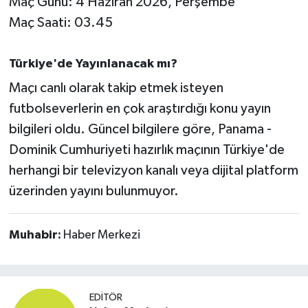
Maç Günü: 4 Haziran 2026, Perşembe
OTOMOTİV
Maç Saati: 03.45
Resmi İlanlar
Türkiye'de Yayınlanacak mı?
SAĞLIK
Maçı canlı olarak takip etmek isteyen
futbolseverlerin en çok araştırdığı konu yayın
Savaştepe
bilgileri oldu. Güncel bilgilere göre, Panama -
SEYAHAT
Dominik Cumhuriyeti hazırlık maçının Türkiye'de
herhangi bir televizyon kanalı veya dijital platform
SİYASET
üzerinden yayını bulunmuyor.
Sındırgı
Muhabir:
Haber Merkezi
SPOR
SÜRMANŞET
EDITÖR