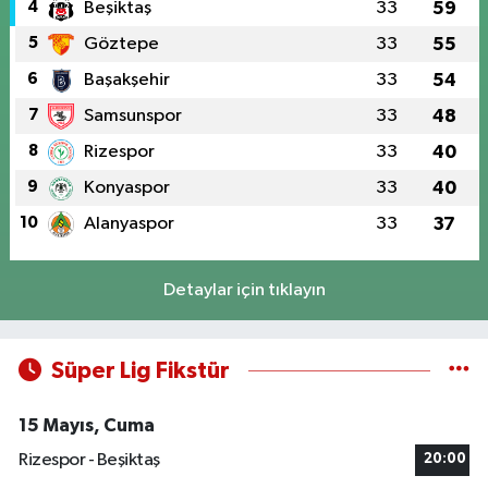
4
Beşiktaş
33
59
5
Göztepe
33
55
6
Başakşehir
33
54
7
Samsunspor
33
48
8
Rizespor
33
40
9
Konyaspor
33
40
10
Alanyaspor
33
37
Detaylar için tıklayın
Süper Lig Fikstür
15 Mayıs, Cuma
Rizespor - Beşiktaş
20:00