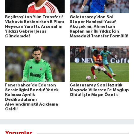
Beşiktaş’tan Yılın Transferi!
Galatasaray’dan Sol
Vlahovic Beklenirken B Planı
Stoper Hamlesi! Yusuf
Heyecan Yarattı: Arsenal'in
Akçiçek mi, Ahmetcan
Yıldızı Gabriel Jesus
Kaplan mı? İki Yıldız İçin
Gündemde!
Masadaki Transfer Formülü!
Fenerbahçe’de Ederson
Galatasaray Son Hazırlık
Sessizliğini Bozdu! Yedek
Maçında Villarreal'e Mağlup
Kalması Ayrılık
Oldu! İşte Maçın Özeti:
Dedikodularını
Alevlendirmişti! Açıklama
Geldi!
Yorumlar