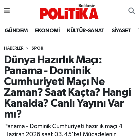
ASTROLOJİ
Balıkesir Nöbetçi Eczaneler
GÜNDEM
EKONOMİ
KÜLTÜR-SANAT
SİYASET
Ayvalık
Balıkesir Hava Durumu
HABERLER
SPOR
Balya
Balıkesir Namaz Vakitleri
Dünya Hazırlık Maçı:
Panama - Dominik
Bandırma
Balıkesir Trafik Yoğunluk Haritası
Cumhuriyeti Maçı Ne
Bigadiç
Süper Lig Puan Durumu ve Fikstür
Zaman? Saat Kaçta? Hangi
Kanalda? Canlı Yayını Var
BİYOGRAFİLER
Tüm Manşetler
mı?
Burhaniye
Son Dakika Haberleri
Panama - Dominik Cumhuriyeti hazırlık maçı 4
Haziran 2026 saat 03.45'te! Mücadelenin
ÇEVRE
Haber Arşivi