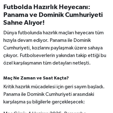
Futbolda Hazırlık Heyecanı:
İvrindi
Panama ve Dominik Cumhuriyeti
Sahne Alıyor!
KENT GÜNDEMİ
Dünya futbolunda hazırlık maçları heyecanı tüm
Kepsut
hızıyla devam ediyor. Panama ile Dominik
Cumhuriyeti, kozlarını paylaşmak üzere sahaya
KÜLTÜR-SANAT
çıkıyor. Futbolseverlerin yakından takip ettiği bu
özel karşılaşmanın tüm detayları netleşti.
MAGAZİN
MANŞET
Maç Ne Zaman ve Saat Kaçta?
Kritik hazırlık mücadelesi için geri sayım başladı.
Manyas
Panama ile Dominik Cumhuriyeti arasındaki
karşılaşma şu bilgilerle gerçekleşecek:
OLAY