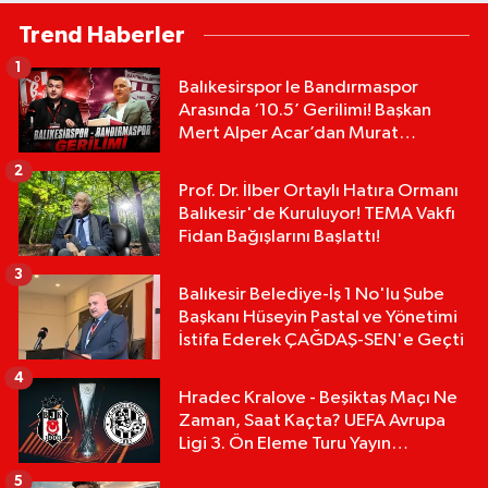
Trend Haberler
1
Balıkesirspor le Bandırmaspor
Arasında ‘10.5’ Gerilimi! Başkan
Mert Alper Acar’dan Murat
Karakoyun'a Sert Tepki!
2
Prof. Dr. İlber Ortaylı Hatıra Ormanı
Balıkesir'de Kuruluyor! TEMA Vakfı
Fidan Bağışlarını Başlattı!
3
Balıkesir Belediye-İş 1 No'lu Şube
Başkanı Hüseyin Pastal ve Yönetimi
İstifa Ederek ÇAĞDAŞ-SEN'e Geçti
4
Hradec Kralove - Beşiktaş Maçı Ne
Zaman, Saat Kaçta? UEFA Avrupa
Ligi 3. Ön Eleme Turu Yayın
Detayları!
5