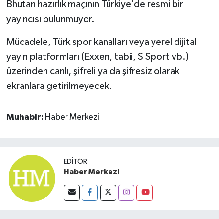
Bhutan hazırlık maçının Türkiye'de resmi bir
Susurluk
yayıncısı bulunmuyor.
TARİHTE BUGÜN
Mücadele, Türk spor kanalları veya yerel dijital
yayın platformları (Exxen, tabii, S Sport vb.)
TEKNOLOJİ
üzerinden canlı, şifreli ya da şifresiz olarak
Trend
ekranlara getirilmeyecek.
TÜRKİYE
Muhabir:
Haber Merkezi
VİZYONDAKİLER
YAŞAM
EDITÖR
Haber Merkezi