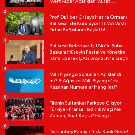
Mert Alper Acar’dan Murat
Karakoyun'a Sert Tepki!
2
Prof. Dr. İlber Ortaylı Hatıra Ormanı
Balıkesir'de Kuruluyor! TEMA Vakfı
Fidan Bağışlarını Başlattı!
3
Balıkesir Belediye-İş 1 No'lu Şube
Başkanı Hüseyin Pastal ve Yönetimi
İstifa Ederek ÇAĞDAŞ-SEN'e Geçti
4
Milli Piyango Sonuçları Açıklandı
mı? 9 Ağustos Milli Piyango'da
Kazanan Numaralar Hangileri?
5
Filenin Sultanları Parkeye Çıkıyor!
Türkiye - Fransa Hazırlık Maçı Ne
Zaman, Saat Kaçta? Hangi
Kanalda?
6
Dursunbey Panayırı’nda Kanlı Gece!