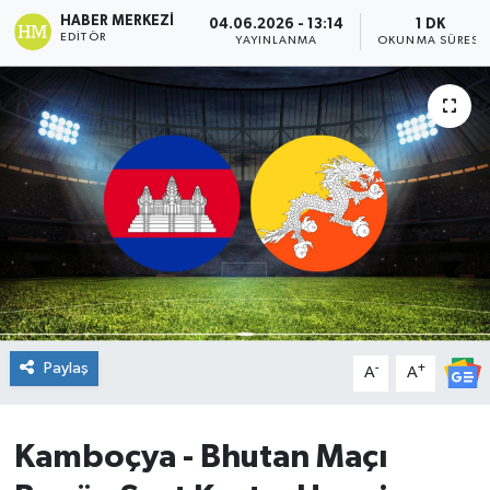
HABER MERKEZI
04.06.2026 - 13:14
1 DK
DÜNYA
EDITÖR
YAYINLANMA
OKUNMA SÜRESI
Dursunbey
Edremit
EĞİTİM
EKONOMİ
Erdek
Paylaş
-
+
Gömeç
A
A
Gönen
Kamboçya - Bhutan Maçı
Havran