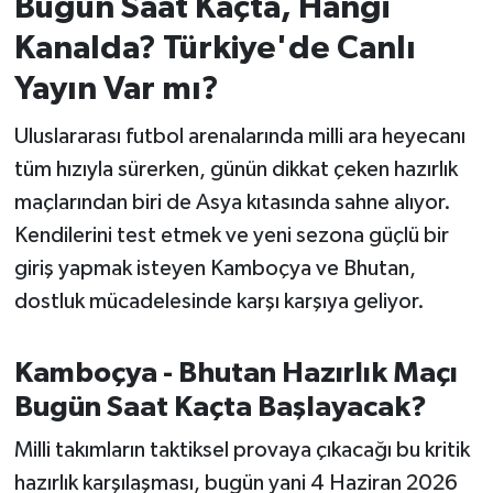
Bugün Saat Kaçta, Hangi
Kanalda? Türkiye'de Canlı
İvrindi
Yayın Var mı?
KENT GÜNDEMİ
Uluslararası futbol arenalarında milli ara heyecanı
Kepsut
tüm hızıyla sürerken, günün dikkat çeken hazırlık
maçlarından biri de Asya kıtasında sahne alıyor.
KÜLTÜR-SANAT
Kendilerini test etmek ve yeni sezona güçlü bir
giriş yapmak isteyen Kamboçya ve Bhutan,
MAGAZİN
dostluk mücadelesinde karşı karşıya geliyor.
MANŞET
Kamboçya - Bhutan Hazırlık Maçı
Manyas
Bugün Saat Kaçta Başlayacak?
OLAY
Milli takımların taktiksel provaya çıkacağı bu kritik
hazırlık karşılaşması, bugün yani 4 Haziran 2026