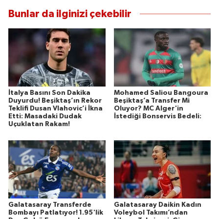
Bunlar da ilginizi çekebilir
İtalya Basını Son Dakika
Mohamed Saliou Bangoura
Duyurdu! Beşiktaş’ın Rekor
Beşiktaş’a Transfer Mi
Teklifi Dusan Vlahovic’i İkna
Oluyor? MC Alger'in
Etti: Masadaki Dudak
İstediği Bonservis Bedeli:
Uçuklatan Rakam!
Galatasaray Transferde
Galatasaray Daikin Kadın
Bombayı Patlatıyor! 1.95'lik
Voleybol Takımı’ndan