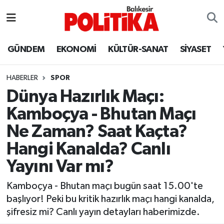
ASTROLOJİ
Balıkesir Nöbetçi Eczaneler
GÜNDEM
EKONOMİ
KÜLTÜR-SANAT
SİYASET
Ayvalık
Balıkesir Hava Durumu
HABERLER
SPOR
Balya
Balıkesir Namaz Vakitleri
Dünya Hazırlık Maçı:
Kamboçya - Bhutan Maçı
Bandırma
Balıkesir Trafik Yoğunluk Haritası
Ne Zaman? Saat Kaçta?
Bigadiç
Süper Lig Puan Durumu ve Fikstür
Hangi Kanalda? Canlı
Yayını Var mı?
BİYOGRAFİLER
Tüm Manşetler
Kamboçya - Bhutan maçı bugün saat 15.00'te
Burhaniye
Son Dakika Haberleri
başlıyor! Peki bu kritik hazırlık maçı hangi kanalda,
şifresiz mi? Canlı yayın detayları haberimizde.
ÇEVRE
Haber Arşivi