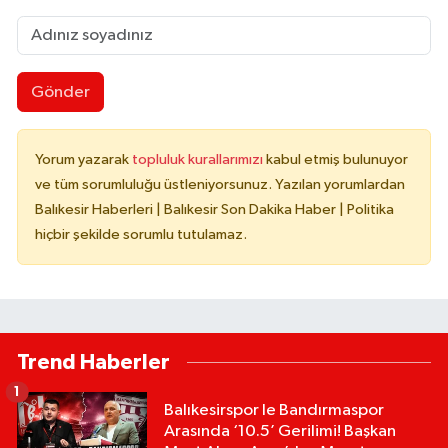
Gönder
Yorum yazarak
topluluk kurallarımızı
kabul etmiş bulunuyor
ve tüm sorumluluğu üstleniyorsunuz. Yazılan yorumlardan
Balıkesir Haberleri | Balıkesir Son Dakika Haber | Politika
hiçbir şekilde sorumlu tutulamaz.
Trend Haberler
1
Balıkesirspor le Bandırmaspor
Arasında ‘10.5’ Gerilimi! Başkan