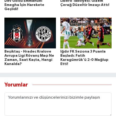
Dev Golcü Emmanuel
Libero Takviyesi: Gizem
Emegha İçin Harekete
Çerağ Düzeltir İmzayı Attı!
Geçildi!
Beşiktaş - Hradec Kralove
Iğdır FK Sezona 3 Puanla
Avrupa Ligi Rövanş Maçı Ne
Başladı: Fatih
Zaman, Saat Kaçta, Hangi
Karagümrük'ü 2-0 Mağlup
Kanalda?
Etti!
Yorumlar