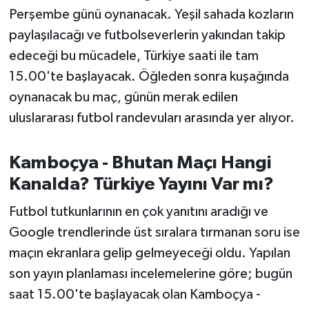
OTOMOTİV
Perşembe günü oynanacak. Yeşil sahada kozların
paylaşılacağı ve futbolseverlerin yakından takip
Resmi İlanlar
edeceği bu mücadele, Türkiye saati ile tam
SAĞLIK
15.00'te başlayacak. Öğleden sonra kuşağında
oynanacak bu maç, günün merak edilen
Savaştepe
uluslararası futbol randevuları arasında yer alıyor.
SEYAHAT
Kamboçya - Bhutan Maçı Hangi
SİYASET
Kanalda? Türkiye Yayını Var mı?
Futbol tutkunlarının en çok yanıtını aradığı ve
Sındırgı
Google trendlerinde üst sıralara tırmanan soru ise
SPOR
maçın ekranlara gelip gelmeyeceği oldu. Yapılan
son yayın planlaması incelemelerine göre; bugün
SÜRMANŞET
saat 15.00'te başlayacak olan Kamboçya -