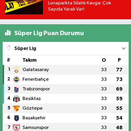
Lunaparkta Silahlı Kavga: Çok
Sayıda Yaralı Var!
Süper Lig Puan Durumu
Süper Lig
#
Takım
O
P
1
Galatasaray
33
77
2
Fenerbahçe
33
73
3
Trabzonspor
33
69
4
Beşiktaş
33
59
5
Göztepe
33
55
6
Başakşehir
33
54
7
Samsunspor
33
48