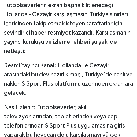
Futbolseverlerin ekran başına kilitleneceği
Susurluk
Hollanda - Cezayir karşılaşmasını Türkiye sınırları
TARİHTE BUGÜN
içerisinden takip etmek isteyen taraftarlar için
sevindirici haber resmiyet kazandı. Karşılaşmanın
TEKNOLOJİ
yayıncı kuruluşu ve izleme rehberi şu şekilde
netleşti:
Trend
Resmi Yayıncı Kanal: Hollanda ile Cezayir
TÜRKİYE
arasındaki bu dev hazırlık maçı, Türkiye'de canlı ve
naklen S Sport Plus platformu üzerinden ekranlara
VİZYONDAKİLER
gelecek.
YAŞAM
Nasıl İzlenir: Futbolseverler, akıllı
televizyonlarından, tabletlerinden veya cep
telefonlarından S Sport Plus uygulamasına giriş
yaparak bu heyecan dolu karşılaşmayı yüksek