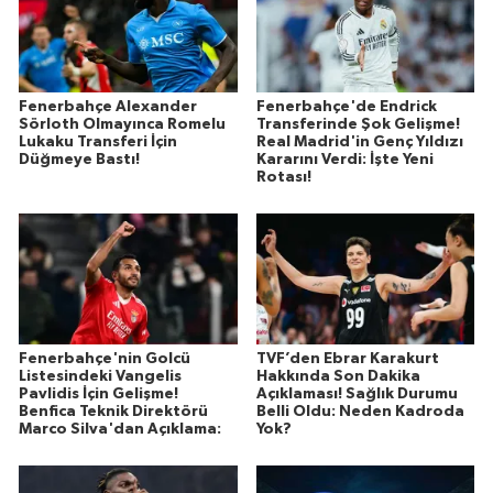
Fenerbahçe Alexander
Fenerbahçe'de Endrick
Sörloth Olmayınca Romelu
Transferinde Şok Gelişme!
Lukaku Transferi İçin
Real Madrid'in Genç Yıldızı
Düğmeye Bastı!
Kararını Verdi: İşte Yeni
Rotası!
Fenerbahçe'nin Golcü
TVF’den Ebrar Karakurt
Listesindeki Vangelis
Hakkında Son Dakika
Pavlidis İçin Gelişme!
Açıklaması! Sağlık Durumu
Benfica Teknik Direktörü
Belli Oldu: Neden Kadroda
Marco Silva'dan Açıklama:
Yok?