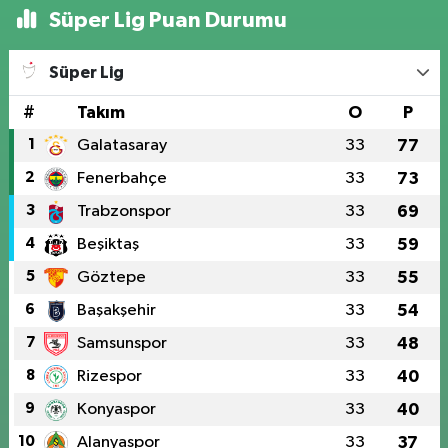
Süper Lig Puan Durumu
Süper Lig
#
Takım
O
P
1
Galatasaray
33
77
2
Fenerbahçe
33
73
3
Trabzonspor
33
69
4
Beşiktaş
33
59
5
Göztepe
33
55
6
Başakşehir
33
54
7
Samsunspor
33
48
8
Rizespor
33
40
9
Konyaspor
33
40
10
Alanyaspor
33
37