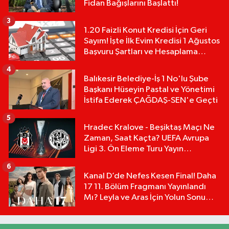
Fidan Bağışlarını Başlattı!
3
1.20 Faizli Konut Kredisi İçin Geri
Sayım! İşte İlk Evim Kredisi 1 Ağustos
Başvuru Şartları ve Hesaplama
Tablosu:
4
Balıkesir Belediye-İş 1 No'lu Şube
Başkanı Hüseyin Pastal ve Yönetimi
İstifa Ederek ÇAĞDAŞ-SEN'e Geçti
5
Hradec Kralove - Beşiktaş Maçı Ne
Zaman, Saat Kaçta? UEFA Avrupa
Ligi 3. Ön Eleme Turu Yayın
Detayları!
6
Kanal D’de Nefes Kesen Final! Daha
17 11. Bölüm Fragmanı Yayınlandı
Mı? Leyla ve Aras İçin Yolun Sonu
Mu?