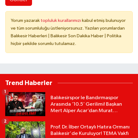
Yorum yazarak
topluluk kurallarımızı
kabul etmiş bulunuyor
ve tüm sorumluluğu üstleniyorsunuz. Yazılan yorumlardan
Balıkesir Haberleri | Balıkesir Son Dakika Haber | Politika
hiçbir şekilde sorumlu tutulamaz.
Trend Haberler
1
Balıkesirspor le Bandırmaspor
Arasında ‘10.5’ Gerilimi! Başkan
Mert Alper Acar’dan Murat
Karakoyun'a Sert Tepki!
2
Prof. Dr. İlber Ortaylı Hatıra Ormanı
Balıkesir'de Kuruluyor! TEMA Vakfı