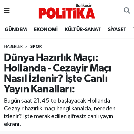
ASTROLOJİ
Balıkesir Nöbetçi Eczaneler
GÜNDEM
EKONOMİ
KÜLTÜR-SANAT
SİYASET
Ayvalık
Balıkesir Hava Durumu
HABERLER
SPOR
Balya
Balıkesir Namaz Vakitleri
Dünya Hazırlık Maçı:
Hollanda - Cezayir Maçı
Bandırma
Balıkesir Trafik Yoğunluk Haritası
Nasıl İzlenir? İşte Canlı
Bigadiç
Süper Lig Puan Durumu ve Fikstür
Yayın Kanalları:
BİYOGRAFİLER
Tüm Manşetler
Bugün saat 21.45'te başlayacak Hollanda
Cezayir hazırlık maçı hangi kanalda, nereden
Burhaniye
Son Dakika Haberleri
izlenir? İşte merak edilen şifresiz canlı yayın
ekranı.
ÇEVRE
Haber Arşivi