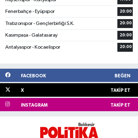
Fenerbahçe - Eyüpspor
20:00
Trabzonspor - Gençlerbirliği S.K.
20:00
Kasımpaşa - Galatasaray
20:00
Antalyaspor - Kocaelispor
20:00
FACEBOOK
BEĞEN
X
TAKIP ET
INSTAGRAM
TAKIP ET