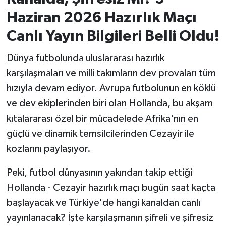
Haziran 2026 Hazırlık Maçı
İvrindi
Canlı Yayın Bilgileri Belli Oldu!
KENT GÜNDEMİ
Dünya futbolunda uluslararası hazırlık
karşılaşmaları ve milli takımların dev provaları tüm
Kepsut
hızıyla devam ediyor. Avrupa futbolunun en köklü
KÜLTÜR-SANAT
ve dev ekiplerinden biri olan Hollanda, bu akşam
kıtalararası özel bir mücadelede Afrika'nın en
MAGAZİN
güçlü ve dinamik temsilcilerinden Cezayir ile
kozlarını paylaşıyor.
MANŞET
Peki, futbol dünyasının yakından takip ettiği
Manyas
Hollanda - Cezayir hazırlık maçı bugün saat kaçta
başlayacak ve Türkiye'de hangi kanaldan canlı
OLAY
yayınlanacak? İşte karşılaşmanın şifreli ve şifresiz