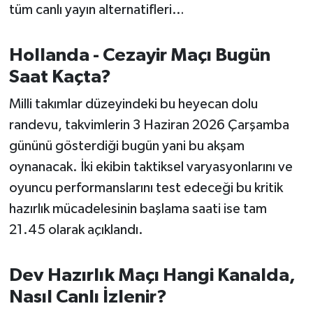
OTOMOTİV
tüm canlı yayın alternatifleri…
Resmi İlanlar
Hollanda - Cezayir Maçı Bugün
Saat Kaçta?
SAĞLIK
Milli takımlar düzeyindeki bu heyecan dolu
Savaştepe
randevu, takvimlerin 3 Haziran 2026 Çarşamba
gününü gösterdiği bugün yani bu akşam
SEYAHAT
oynanacak. İki ekibin taktiksel varyasyonlarını ve
SİYASET
oyuncu performanslarını test edeceği bu kritik
hazırlık mücadelesinin başlama saati ise tam
Sındırgı
21.45 olarak açıklandı.
SPOR
Dev Hazırlık Maçı Hangi Kanalda,
SÜRMANŞET
Nasıl Canlı İzlenir?