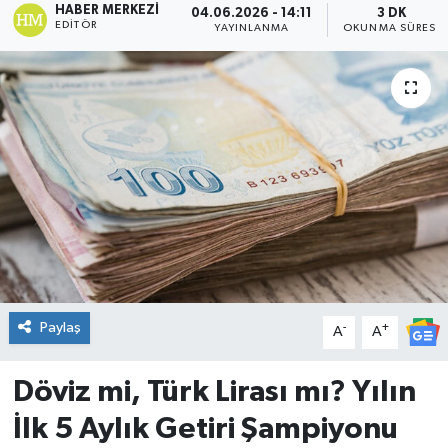
HABER MERKEZI
04.06.2026 - 14:11
3 DK
EDITÖR
YAYINLANMA
OKUNMA SÜRESI
DÜNYA
Dursunbey
Edremit
EĞİTİM
EKONOMİ
Erdek
Paylaş
-
+
A
A
Gömeç
Döviz mi, Türk Lirası mı? Yılın
Gönen
İlk 5 Aylık Getiri Şampiyonu
Havran