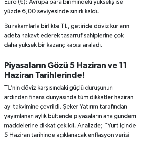
Euro (€): Avrupa para birimindeki yükseliş ise
Susurluk
yüzde 6,00 seviyesinde sınırlı kaldı.
TARİHTE BUGÜN
Bu rakamlarla birlikte TL, getiride döviz kurlarını
adeta nakavt ederek tasarruf sahiplerine çok
TEKNOLOJİ
daha yüksek bir kazanç kapısı araladı.
Trend
Piyasaların Gözü 5 Haziran ve 11
TÜRKİYE
Haziran Tarihlerinde!
VİZYONDAKİLER
TL’nin döviz karşısındaki güçlü duruşunun
ardından finans dünyasında tüm dikkatler haziran
YAŞAM
ayı takvimine çevrildi. Şeker Yatırım tarafından
yayımlanan aylık bültende piyasaların ana gündem
maddelerine dikkat çekildi. Analizde; “Yurt içinde
5 Haziran tarihinde açıklanacak enflasyon verisi