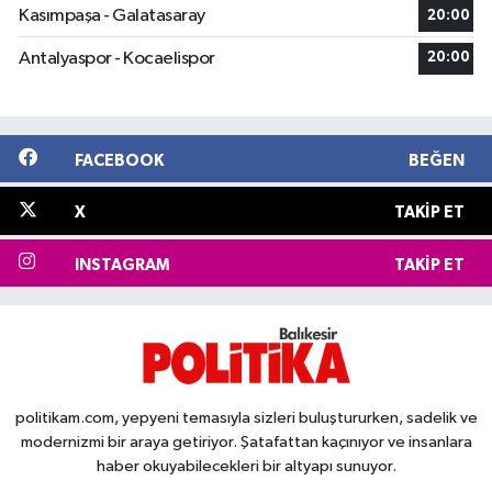
Kasımpaşa - Galatasaray
20:00
Antalyaspor - Kocaelispor
20:00
FACEBOOK
BEĞEN
X
TAKIP ET
INSTAGRAM
TAKIP ET
politikam.com, yepyeni temasıyla sizleri buluştururken, sadelik ve
modernizmi bir araya getiriyor. Şatafattan kaçınıyor ve insanlara
haber okuyabilecekleri bir altyapı sunuyor.