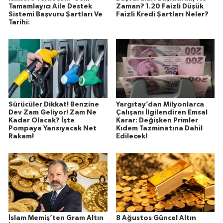
Tamamlayıcı Aile Destek
Zaman? 1.20 Faizli Düşük
Sistemi Başvuru Şartları Ve
Faizli Kredi Şartları Neler?
Tarihi:
Sürücüler Dikkat! Benzine
Yargıtay’dan Milyonlarca
Dev Zam Geliyor! Zam Ne
Çalışanı İlgilendiren Emsal
Kadar Olacak? İşte
Karar: Değişken Primler
Pompaya Yansıyacak Net
Kıdem Tazminatına Dahil
Rakam!
Edilecek!
İslam Memiş’ten Gram Altın
8 Ağustos Güncel Altın