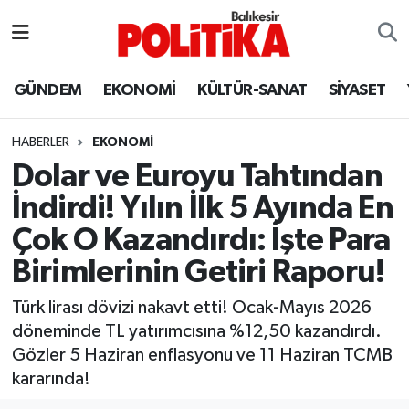
ASTROLOJİ
Balıkesir Nöbetçi Eczaneler
GÜNDEM
EKONOMİ
KÜLTÜR-SANAT
SİYASET
Ayvalık
Balıkesir Hava Durumu
HABERLER
EKONOMİ
Balya
Balıkesir Namaz Vakitleri
Dolar ve Euroyu Tahtından
İndirdi! Yılın İlk 5 Ayında En
Bandırma
Balıkesir Trafik Yoğunluk Haritası
Çok O Kazandırdı: İşte Para
Bigadiç
Süper Lig Puan Durumu ve Fikstür
Birimlerinin Getiri Raporu!
BİYOGRAFİLER
Tüm Manşetler
Türk lirası dövizi nakavt etti! Ocak-Mayıs 2026
döneminde TL yatırımcısına %12,50 kazandırdı.
Burhaniye
Son Dakika Haberleri
Gözler 5 Haziran enflasyonu ve 11 Haziran TCMB
kararında!
ÇEVRE
Haber Arşivi