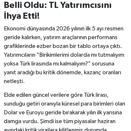
Belli Oldu: TL Yatırımcısını
İvrindi
İhya Etti!
Ekonomi dünyasında 2026 yılının ilk 5 ayı resmen
KENT GÜNDEMİ
geride kalırken, yatırım araçlarının performans
Kepsut
grafiklerinde ezber bozan bir tablo ortaya çıktı.
Yatırımcıların "Birikimlerimi dolarda mı tutmalıyım
KÜLTÜR-SANAT
yoksa Türk lirasında mı kalmalıyım?" sorusuna
yanıt aradığı bu kritik dönemde, kazanç oranları
MAGAZİN
netleşti.
MANŞET
Elde edilen güncel verilere göre Türk lirası,
Manyas
sunduğu getiri oranıyla küresel para birimleri olan
Dolar ve Euroyu geride bırakarak yılın ilk yarısına
OLAY
damga vurdu. Şimdi ise tüm piyasalar haziran
ayındaki kritik virajlara kilitlenmiş durumda.