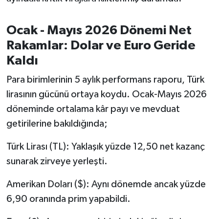
OTOMOTİV
Ocak - Mayıs 2026 Dönemi Net
Resmi İlanlar
Rakamlar: Dolar ve Euro Geride
SAĞLIK
Kaldı
Savaştepe
Para birimlerinin 5 aylık performans raporu, Türk
lirasının gücünü ortaya koydu. Ocak-Mayıs 2026
SEYAHAT
döneminde ortalama kâr payı ve mevduat
getirilerine bakıldığında;
SİYASET
Türk Lirası (TL): Yaklaşık yüzde 12,50 net kazanç
Sındırgı
sunarak zirveye yerleşti.
SPOR
Amerikan Doları ($): Aynı dönemde ancak yüzde
6,90 oranında prim yapabildi.
SÜRMANŞET