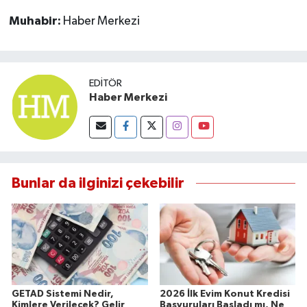
Muhabir:
Haber Merkezi
EDITÖR
Haber Merkezi
Bunlar da ilginizi çekebilir
GETAD Sistemi Nedir,
2026 İlk Evim Konut Kredisi
Kimlere Verilecek? Gelir
Başvuruları Başladı mı, Ne