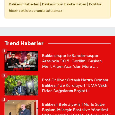
Balıkesir Haberleri | Balıkesir Son Dakika Haber | Politika
hiçbir şekilde sorumlu tutulamaz.
Trend Haberler
1
Balıkesirspor le Bandırmaspor
Arasında ‘10.5’ Gerilimi! Başkan
Mert Alper Acar’dan Murat
Karakoyun'a Sert Tepki!
2
Prof. Dr. İlber Ortaylı Hatıra Ormanı
Balıkesir'de Kuruluyor! TEMA Vakfı
Fidan Bağışlarını Başlattı!
3
Balıkesir Belediye-İş 1 No'lu Şube
Başkanı Hüseyin Pastal ve Yönetimi