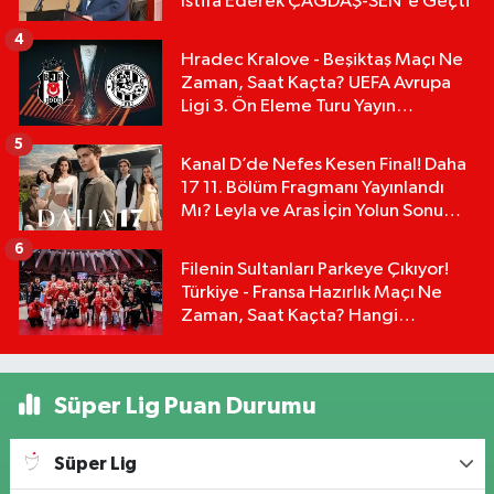
İstifa Ederek ÇAĞDAŞ-SEN'e Geçti
4
Hradec Kralove - Beşiktaş Maçı Ne
Zaman, Saat Kaçta? UEFA Avrupa
Ligi 3. Ön Eleme Turu Yayın
Detayları!
5
Kanal D’de Nefes Kesen Final! Daha
17 11. Bölüm Fragmanı Yayınlandı
Mı? Leyla ve Aras İçin Yolun Sonu
Mu?
6
Filenin Sultanları Parkeye Çıkıyor!
Türkiye - Fransa Hazırlık Maçı Ne
Zaman, Saat Kaçta? Hangi
Kanalda?
Süper Lig Puan Durumu
Süper Lig