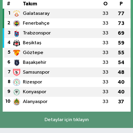
#
Takım
O
P
1
Galatasaray
33
77
2
Fenerbahçe
33
73
3
Trabzonspor
33
69
4
Beşiktaş
33
59
5
Göztepe
33
55
6
Başakşehir
33
54
7
Samsunspor
33
48
8
Rizespor
33
40
9
Konyaspor
33
40
10
Alanyaspor
33
37
Detaylar için tıklayın