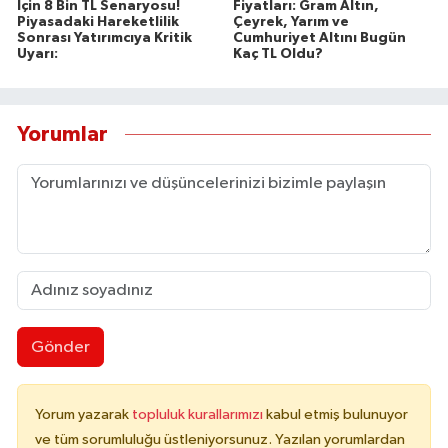
İçin 8 Bin TL Senaryosu!
Fiyatları: Gram Altın,
Piyasadaki Hareketlilik
Çeyrek, Yarım ve
Sonrası Yatırımcıya Kritik
Cumhuriyet Altını Bugün
Uyarı:
Kaç TL Oldu?
Yorumlar
Gönder
Yorum yazarak
topluluk kurallarımızı
kabul etmiş bulunuyor
ve tüm sorumluluğu üstleniyorsunuz. Yazılan yorumlardan