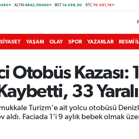
0380
6862,09000
14.598,00
79.591,74
ALTIN
BİST
BTC
SİYASET
YAŞAM
OLAY
SPOR
YAZARLAR
RESMİ 
ci Otobüs Kazası: 
Kaybetti, 33 Yaralı
mukkale Turizm'e ait yolcu otobüsü Denizl
v aldı. Faciada 1'i 9 aylık bebek olmak üzer