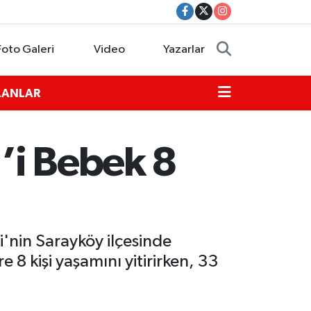
Foto Galeri
Video
Yazarlar
İLANLAR
1’i Bebek 8
i'nin Sarayköy ilçesinde
e 8 kişi yaşamını yitirirken, 33