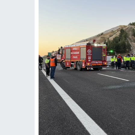
OTOMOTİV
Resmi İlanlar
SAĞLIK
Savaştepe
SEYAHAT
SİYASET
Sındırgı
SPOR
SÜRMANŞET