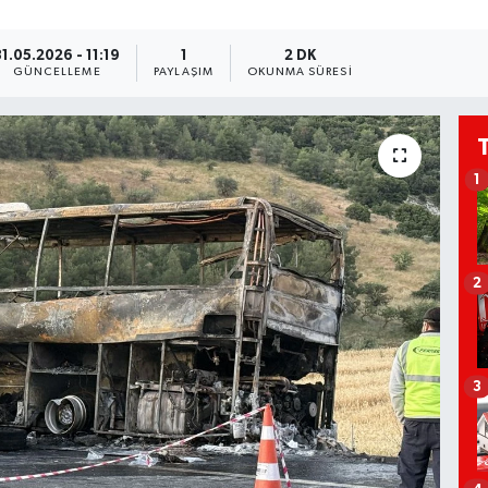
31.05.2026 - 11:19
1
2 DK
GÜNCELLEME
PAYLAŞIM
OKUNMA SÜRESI
1
2
3