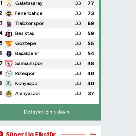
1
Galatasaray
33
77
2
Fenerbahçe
33
73
3
Trabzonspor
33
69
4
Beşiktaş
33
59
5
Göztepe
33
55
6
Başakşehir
33
54
7
Samsunspor
33
48
8
Rizespor
33
40
9
Konyaspor
33
40
0
Alanyaspor
33
37
Detaylar için tıklayın
Süper Lig Fikstür