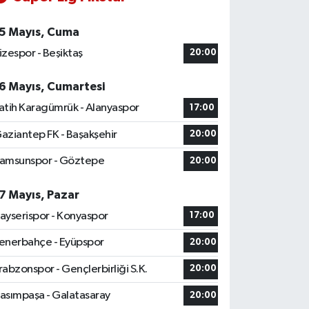
5 Mayıs, Cuma
izespor - Beşiktaş
20:00
6 Mayıs, Cumartesi
atih Karagümrük - Alanyaspor
17:00
aziantep FK - Başakşehir
20:00
amsunspor - Göztepe
20:00
7 Mayıs, Pazar
ayserispor - Konyaspor
17:00
enerbahçe - Eyüpspor
20:00
rabzonspor - Gençlerbirliği S.K.
20:00
asımpaşa - Galatasaray
20:00