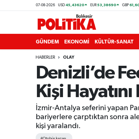
45,43620
53,38690
61,6
07-08-2026
USD
EUR
GBP
ASTROLOJİ
Balıkesir Nöbetçi Eczaneler
Ayvalık
Balıkesir Hava Durumu
GÜNDEM
EKONOMİ
KÜLTÜR-SANAT
Balya
Balıkesir Namaz Vakitleri
HABERLER
OLAY
Denizli’de Fe
Bandırma
Balıkesir Trafik Yoğunluk Haritası
Kişi Hayatını 
Bigadiç
Süper Lig Puan Durumu ve Fikstür
BİYOGRAFİLER
Tüm Manşetler
İzmir-Antalya seferini yapan Pa
bariyerlere çarptıktan sonra ale
Burhaniye
Son Dakika Haberleri
kişi yaralandı.
ÇEVRE
Haber Arşivi
#Otobüs kazası