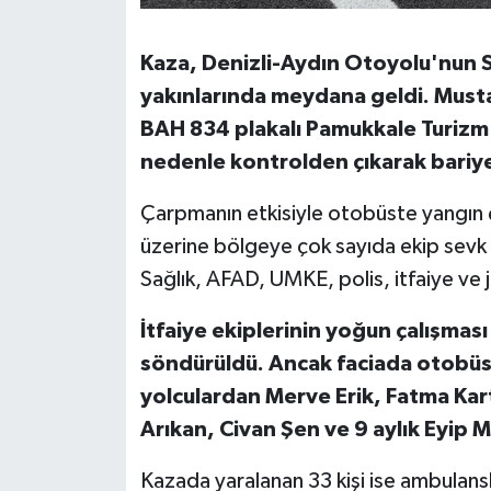
Susurluk
Kaza, Denizli-Aydın Otoyolu'nun S
TARİHTE BUGÜN
yakınlarında meydana geldi. Must
BAH 834 plakalı Pamukkale Turizm
TEKNOLOJİ
nedenle kontrolden çıkarak bariye
Trend
Çarpmanın etkisiyle otobüste yangın çı
TÜRKİYE
üzerine bölgeye çok sayıda ekip sevk e
Sağlık, AFAD, UMKE, polis, itfaiye ve j
VİZYONDAKİLER
İtfaiye ekiplerinin yoğun çalışması
YAŞAM
söndürüldü. Ancak faciada otobüs
yolculardan Merve Erik, Fatma Kart
Arıkan, Civan Şen ve 9 aylık Eyip M
Kazada yaralanan 33 kişi ise ambulansla