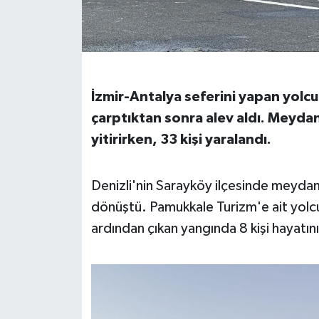
İvrindi
KENT GÜNDEMİ
İzmir-Antalya seferini yapan yolcu
Kepsut
çarptıktan sonra alev aldı. Meydan
yitirirken, 33 kişi yaralandı.
KÜLTÜR-SANAT
MAGAZİN
Denizli'nin Sarayköy ilçesinde meydana
dönüştü. Pamukkale Turizm'e ait yolc
MANŞET
ardından çıkan yangında 8 kişi hayatını
Manyas
OLAY