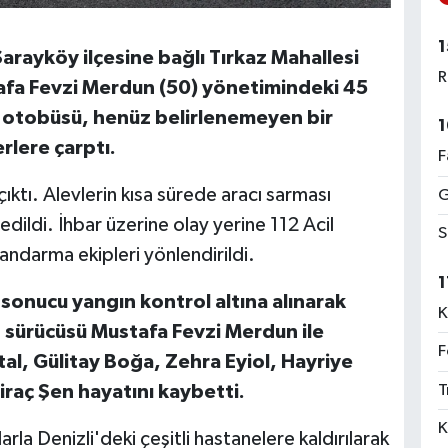
1
arayköy ilçesine bağlı Tırkaz Mahallesi
R
afa Fevzi Merdun (50) yönetimindeki 45
 otobüsü, henüz belirlenemeyen bir
1
rlere çarptı.
F
ktı. Alevlerin kısa sürede aracı sarması
G
dildi. İhbar üzerine olay yerine 112 Acil
S
andarma ekipleri yönlendirildi.
1
 sonucu yangın kontrol altına alınarak
K
 sürücüsü Mustafa Fevzi Merdun ile
F
al, Gülitay Boğa, Zehra Eyiol, Hayriye
T
iraç Şen hayatını kaybetti.
K
rla Denizli'deki çeşitli hastanelere kaldırılarak