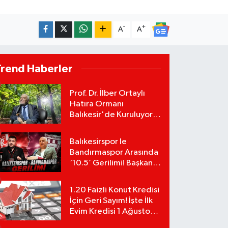
-
+
A
A
Trend Haberler
Prof. Dr. İlber Ortaylı
Hatıra Ormanı
Balıkesir'de Kuruluyor!
TEMA Vakfı Fidan
Bağışlarını Başlattı!
Balıkesirspor le
Bandırmaspor Arasında
‘10.5’ Gerilimi! Başkan
Mert Alper Acar’dan
Murat Karakoyun'a Sert
1.20 Faizli Konut Kredisi
Tepki!
İçin Geri Sayım! İşte İlk
Evim Kredisi 1 Ağustos
Başvuru Şartları ve