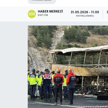
DÜNYA
HABER MERKEZI
31.05.2026 - 11:05
EDITÖR
YAYINLANMA
Dursunbey
Edremit
EĞİTİM
EKONOMİ
Erdek
Gömeç
Gönen
Havran