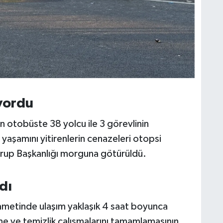
yordu
en otobüste 38 yolcu ile 3 görevlinin
 yaşamını yitirenlerin cenazeleri otopsi
 Grup Başkanlığı morguna götürüldü.
dı
kametinde ulaşım yaklaşık 4 saat boyunca
me ve temizlik çalışmalarını tamamlamasının