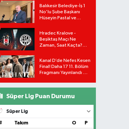
Hesaplama Tablosu:
Balıkesir Belediye-İş 1
No'lu Şube Başkanı
Hüseyin Pastal ve
Yönetimi İstifa Ederek
ÇAĞDAŞ-SEN'e Geçti
Hradec Kralove -
Beşiktaş Maçı Ne
Zaman, Saat Kaçta?
UEFA Avrupa Ligi 3. Ön
Eleme Turu Yayın
Kanal D’de Nefes Kesen
Detayları!
Final! Daha 17 11. Bölüm
Fragmanı Yayınlandı Mı?
Leyla ve Aras İçin Yolun
Sonu Mu?
Süper Lig Puan Durumu
Süper Lig
#
Takım
O
P