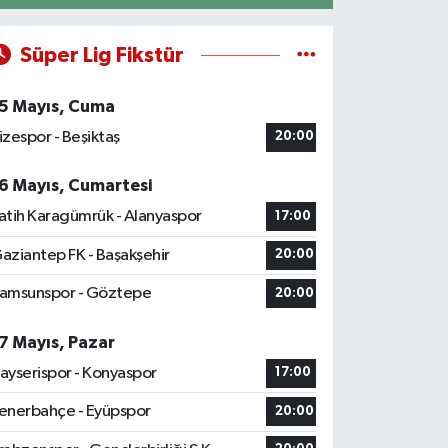
Süper Lig Fikstür
5 Mayıs, Cuma
izespor - Beşiktaş
20:00
6 Mayıs, Cumartesi
atih Karagümrük - Alanyaspor
17:00
aziantep FK - Başakşehir
20:00
amsunspor - Göztepe
20:00
7 Mayıs, Pazar
ayserispor - Konyaspor
17:00
enerbahçe - Eyüpspor
20:00