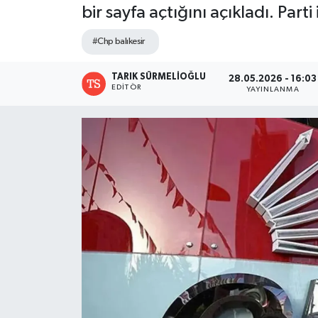
bir sayfa açtığını açıkladı. Parti 
DÜNYA
#Chp balıkesir
Dursunbey
TARIK SÜRMELİOĞLU
28.05.2026 - 16:03
EDITÖR
YAYINLANMA
Edremit
EĞİTİM
EKONOMİ
Erdek
Gömeç
Gönen
Havran