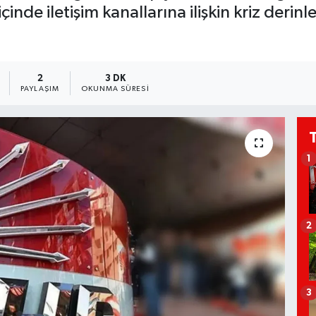
içinde iletişim kanallarına ilişkin kriz derinle
2
3 DK
PAYLAŞIM
OKUNMA SÜRESI
1
2
3