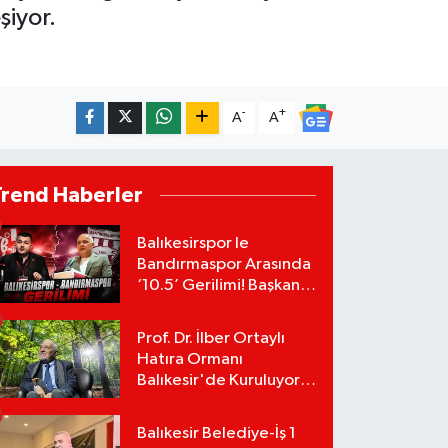
şiyor.
-
+
A
A
Trend Haberler
Balıkesirspor le
Bandırmaspor Arasında
‘10.5’ Gerilimi! Başkan
Mert Alper Acar’dan
Murat Karakoyun'a Sert
Prof. Dr. İlber Ortaylı
Tepki!
Hatıra Ormanı
Balıkesir'de Kuruluyor!
TEMA Vakfı Fidan
Bağışlarını Başlattı!
Balıkesir Belediye-İş 1