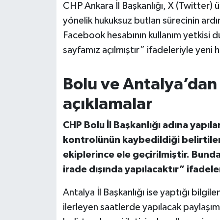
OTOMOTİV
CHP Ankara İl Başkanlığı, X (Twitter)
yönelik hukuksuz butlan sürecinin ard
Resmi İlanlar
Facebook hesabının kullanım yetkisi 
sayfamız açılmıştır” ifadeleriyle yen
SAĞLIK
Savaştepe
Bolu ve Antalya’dan
açıklamalar
SEYAHAT
CHP Bolu İl Başkanlığı adına yapıl
SİYASET
kontrolünün kaybedildiği belirtil
Sındırgı
ekiplerince ele geçirilmiştir. Bund
irade dışında yapılacaktır” ifadeleri
SPOR
Antalya İl Başkanlığı ise yaptığı bilg
SÜRMANŞET
ilerleyen saatlerde yapılacak paylaşım