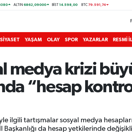
0380
6862,09000
14.598,00
79.591,74
ALTIN
BİST
BTC
SİYASET
YAŞAM
OLAY
SPOR
YAZARLAR
RESMİ 
 medya krizi büyü
ında “hesap kontr
e ilgili tartışmalar sosyal medya hesaplar
İl Başkanlığı da hesap yetkilerinde değişik