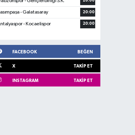
rabzonspor - Gençlerbirliği S.K.
20:00
asımpaşa - Galatasaray
20:00
ntalyaspor - Kocaelispor
20:00
FACEBOOK
BEĞEN
X
TAKIP ET
INSTAGRAM
TAKIP ET