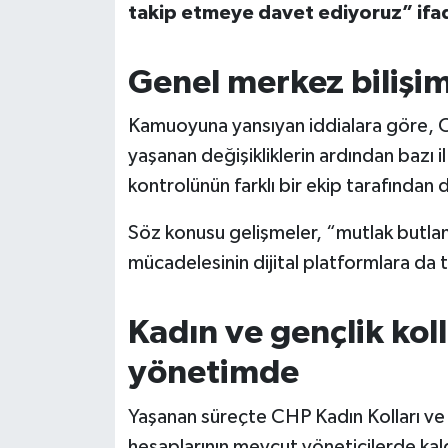
takip etmeye davet ediyoruz” ifade
Genel merkez bilişim
Kamuoyuna yansıyan iddialara göre, C
yaşanan değişikliklerin ardından bazı i
kontrolünün farklı bir ekip tarafından 
Söz konusu gelişmeler, “mutlak butlan” t
mücadelesinin dijital platformlara da t
Kadın ve gençlik kol
yönetimde
Yaşanan süreçte CHP Kadın Kolları ve 
hesaplarının mevcut yöneticilerde kaldı