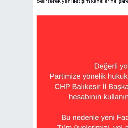
belirterek yeni iletişim kanallarına işar
Susurluk
TARİHTE BUGÜN
TEKNOLOJİ
Trend
TÜRKİYE
VİZYONDAKİLER
YAŞAM