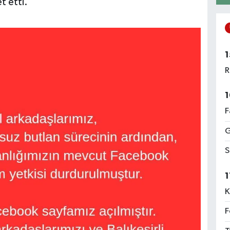
et etti.
1
R
1
F
G
S
1
K
F