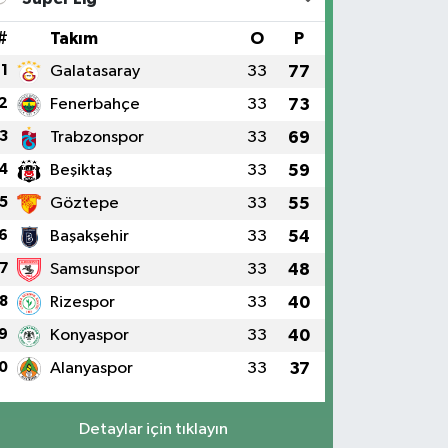
#
Takım
O
P
1
Galatasaray
33
77
2
Fenerbahçe
33
73
3
Trabzonspor
33
69
4
Beşiktaş
33
59
5
Göztepe
33
55
6
Başakşehir
33
54
7
Samsunspor
33
48
8
Rizespor
33
40
9
Konyaspor
33
40
0
Alanyaspor
33
37
Detaylar için tıklayın