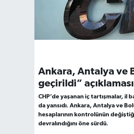
İvrindi
KENT GÜNDEMİ
Kepsut
KÜLTÜR-SANAT
Ankara, Antalya ve 
MAGAZİN
geçirildi” açıklaması
MANŞET
CHP’de yaşanan iç tartışmalar, il 
da yansıdı. Ankara, Antalya ve Bol
Manyas
hesaplarının kontrolünün değiştiğin
OLAY
devralındığını öne sürdü.