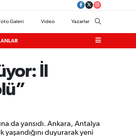
Foto Galeri
Video
Yazarlar
İLANLAR
yor: İl
olü”
ına da yansıdı. Ankara, Antalya
lik yaşandığını duyurarak yeni