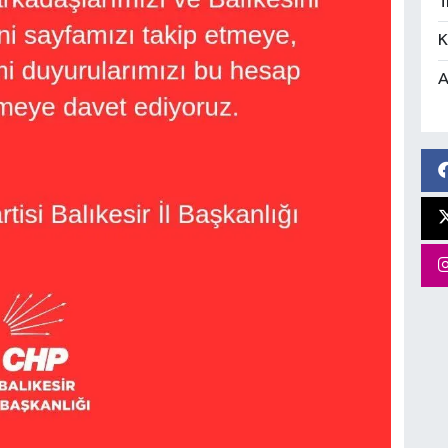
T
K
A