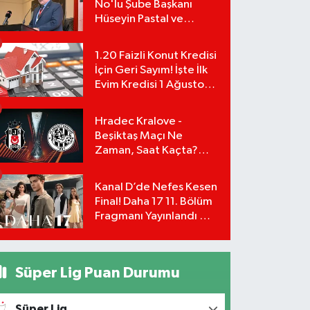
No'lu Şube Başkanı
Hüseyin Pastal ve
Yönetimi İstifa Ederek
ÇAĞDAŞ-SEN'e Geçti
1.20 Faizli Konut Kredisi
İçin Geri Sayım! İşte İlk
Evim Kredisi 1 Ağustos
Başvuru Şartları ve
Hesaplama Tablosu:
Hradec Kralove -
Beşiktaş Maçı Ne
Zaman, Saat Kaçta?
UEFA Avrupa Ligi 3. Ön
Eleme Turu Yayın
Kanal D’de Nefes Kesen
Detayları!
Final! Daha 17 11. Bölüm
Fragmanı Yayınlandı Mı?
Leyla ve Aras İçin Yolun
Sonu Mu?
Süper Lig Puan Durumu
Süper Lig